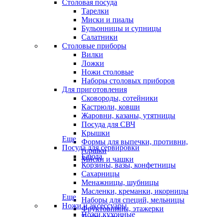
Столовая посуда
Тарелки
Миски и пиалы
Бульонницы и супницы
Салатники
Столовые приборы
Вилки
Ложки
Ножи столовые
Наборы столовых приборов
Для приготовления
Сковороды, сотейники
Кастрюли, ковши
Жаровни, казаны, утятницы
Посуда для СВЧ
Крышки
Еще
Формы для выпечки, противни,
Посуда для сервировки
горшки
Блюда
Миски и чашки
Корзины, вазы, конфетницы
Сахарницы
Менажницы, шубницы
Масленки, креманки, икорницы
Еще
Наборы для специй, мельницы
Ножи и аксессуары
Фруктовницы, этажерки
Ножи кухонные