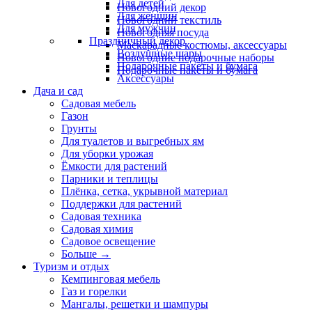
Для детей
Новогодний декор
Для женщин
Новогодний текстиль
Для мужчин
Новогодняя посуда
Праздничный декор
Маскарадные костюмы, аксессуары
Воздушные шары
Новогодние подарочные наборы
Подарочные пакеты и бумага
Подарочные пакеты и бумага
Аксессуары
Дача и сад
Садовая мебель
Газон
Грунты
Для туалетов и выгребных ям
Для уборки урожая
Ёмкости для растений
Парники и теплицы
Плёнка, сетка, укрывной материал
Поддержки для растений
Садовая техника
Садовая химия
Садовое освещение
Больше
→
Туризм и отдых
Кемпинговая мебель
Газ и горелки
Мангалы, решетки и шампуры