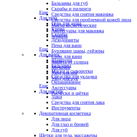
Бальзамы для губ
Скрабы и пилинги
Еще
Средства для снятия макияжа
Для тела
Средства для проблемной кожей лица
Гели для душа
Масла косметические
Крема
Аксессуары для макияжа
Скрабы
Зеркала
Дезодоранты
Пена для ванн
Еще
Бурлящие шары, гейзеры
Для волос
Соли для ванн
Шампуни
Защита от солнца
Бальзамы
Мочалки
Маски и сыворотки
Уход для ног
Средства для укладки
Уход для рук
Окрашивание
Еще
Аксессуары
Для ногтей
Расчёски и щётки
Лаки
Средства для снятия лака
Инструменты
Декоративная косметика
Для лица
Для глаз и бровей
Для губ
Щетки для тела, массажеры