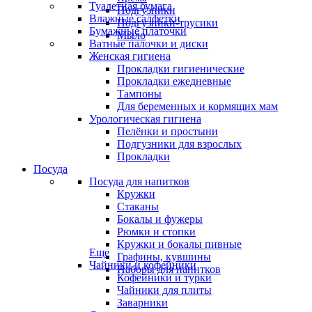
Туалетная бумага
Подгузники
Влажные салфетки
Подгузники-трусики
Бумажные платочки
Мыло
Ватные палочки и диски
Женская гигиена
Прокладки гигиенические
Прокладки ежедневные
Тампоны
Для беременных и кормящих мам
Урологическая гигиена
Пелёнки и простыни
Подгузники для взрослых
Прокладки
Посуда
Посуда для напитков
Кружки
Стаканы
Бокалы и фужеры
Рюмки и стопки
Кружки и бокалы пивные
Еще
Графины, кувшины
Чайники и кофейники
Наборы для напитков
Кофейники и турки
Чайники для плиты
Заварники