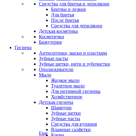
Средства для бритья и депиляции
Бритвы и лезвия
Для бритья
После бритья
Средства для депиляции
Детская косметика
Косметички
Бижутерия
Гигиена
Антисептики, маски и пластыри
Зубные пасты
Зубные щетки, нити и зубочистки
Ополаскиватели
Мыло
Жидкое мыло
Туалетное мыло
Для интимной гигиены
Хозяйственное
Детская гигиена
Шампуни
Зубные щетки
Зубные пасты
Средства для купания
Влажные салфетки
Еще
Крема