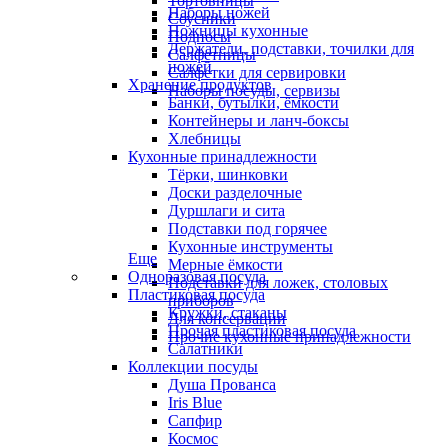
Тортовницы
Наборы ножей
Соусники
Ножницы кухонные
Подносы
Держатели, подставки, точилки для
Салфетницы
ножей
Салфетки для сервировки
Хранение продуктов
Наборы посуды, сервизы
Банки, бутылки, ёмкости
Контейнеры и ланч-боксы
Хлебницы
Кухонные принадлежности
Тёрки, шинковки
Доски разделочные
Дуршлаги и сита
Подставки под горячее
Кухонные инструменты
Еще
Мерные ёмкости
Одноразовая посуда
Подставки для ложек, столовых
Пластиковая посуда
приборов
Кружки, стаканы
Для консервации
Прочая пластиковая посуда
Прочие кухонные принадлежности
Салатники
Коллекции посуды
Душа Прованса
Iris Blue
Сапфир
Космос