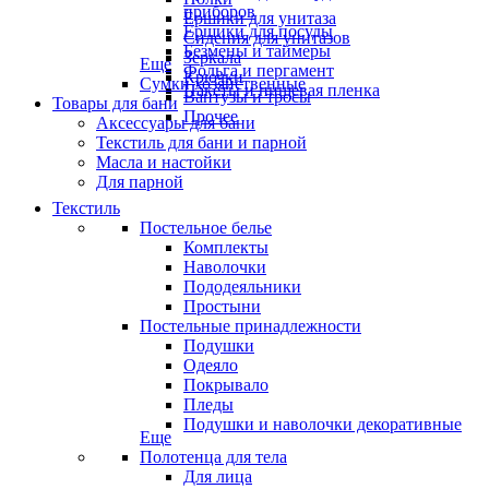
приборов
Ёршики для унитаза
Ёршики для посуды
Сидения для унитазов
Безмены и таймеры
Зеркала
Еще
Фольга и пергамент
Крючки
Сумки хозяйственные
Пакеты и пищевая пленка
Вантузы и тросы
Товары для бани
Прочее
Аксессуары для бани
Текстиль для бани и парной
Масла и настойки
Для парной
Текстиль
Постельное белье
Комплекты
Наволочки
Пододеяльники
Простыни
Постельные принадлежности
Подушки
Одеяло
Покрывало
Пледы
Подушки и наволочки декоративные
Еще
Полотенца для тела
Для лица