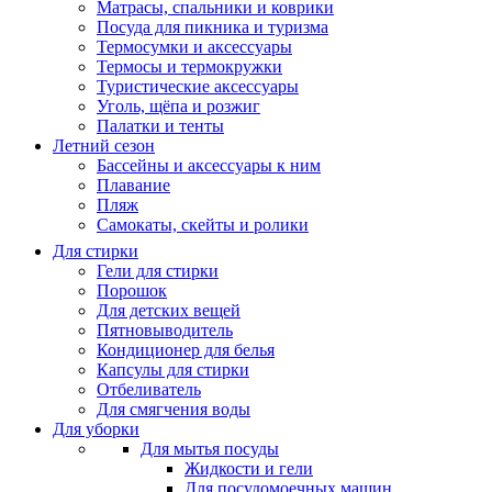
Матрасы, cпальники и коврики
Посуда для пикника и туризма
Термосумки и аксессуары
Термосы и термокружки
Туристические аксессуары
Уголь, щёпа и розжиг
Палатки и тенты
Летний сезон
Бассейны и аксессуары к ним
Плавание
Пляж
Самокаты, скейты и ролики
Для стирки
Гели для стирки
Порошок
Для детских вещей
Пятновыводитель
Кондиционер для белья
Капсулы для стирки
Отбеливатель
Для смягчения воды
Для уборки
Для мытья посуды
Жидкости и гели
Для посудомоечных машин