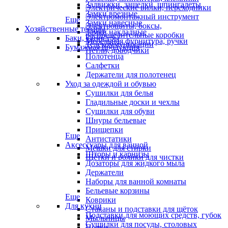
Задвижки, защелки, шпингалеты
Электрические вилки, переходники
Замки врезные
Электромонтажный инструмент
Еще
Замки навесные
Электрощиты, боксы,
Хозяйственные товары
Замки накладные
распределительные коробки
Баки, канистры
Мебельная фурнитура, ручки
Телекоммуникации
Бумажная продукция
Петли, доводчики
Полотенца
Салфетки
Держатели для полотенец
Уход за одеждой и обувью
Сушилки для белья
Гладильные доски и чехлы
Сушилки для обуви
Шнуры бельевые
Прищепки
Еще
Антистатики
Аксессуары для ванной
Мешки для стирки
Шторы и карнизы
Щётки и ролики для чистки
Дозаторы для жидкого мыла
Держатели
Наборы для ванной комнаты
Бельевые корзины
Еще
Коврики
Для кухни
Стаканы и подставки для щёток
Подставки для моющих средств, губок
Мыльницы
Сушилки для посуды, столовых
Полки