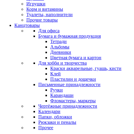
Игрушки
Корм и витамины
Туалеты, наполнители
Прочие товары
Канцтовары
Для офиса
Бумага и бумажная продукция
Тетради
Альбомы
Дневники
Цветная бумага и картон
Для хобби и творчества
Краски акварельные, гуашь, кисти
Клей
Пластилин и дощечки
Письменные принадлежности
Ручки
Карандаши
Фломастеры, маркеры
Чертёжные принадлежности
Календари
Папки, обложки
Рюкзаки и пеналы
Прочее