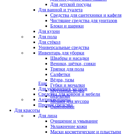
Для детской посуды
Для ванной и туалета
Средства для сантехники и кафеля
Чистящие средства для унитазов
Блоки и шарики
Для кухни
Для пола
Для стёкол
Универсальные средства
Инвентарь для уборки
Швабры и насадки
Веники, щётки, совки
Тряпки для пола
Салфетки
Вёдра, тазы
Еще
Губки и мочалки
Для устранения засоров
Мусорные ведра
Средства для ковров и мебели
Перчатки
Антинакипины
Мешки для мусора
Прочие средства
Окномойки
Для красоты
Для лица
Очищение и умывание
Увлажнение кожи
Маски косметические и плыстыри