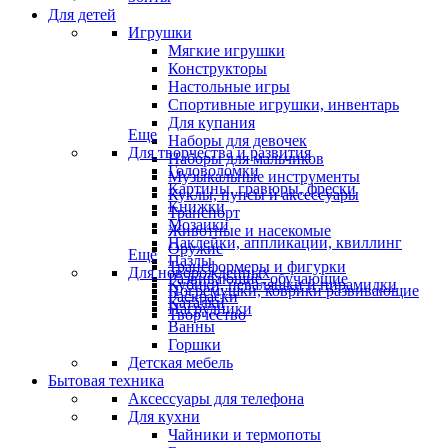
Для детей
Игрушки
Мягкие игрушки
Конструкторы
Настольные игры
Спортивные игрушки, инвентарь
Для купания
Еще
Наборы для девочек
Для творчества и развития
Наборы для мальчиков
Головоломки
Музыкальные инструменты
Картины, гравюры, фрески
Куклы, пупсы и аксессуары
Книжки
Транспорт
Мозаики
Животные и насекомые
Наклейки, аппликации, квиллинг
Оружие
Еще
Пазлы
Трансформеры и фигурки
Для новорожденных
Развивающие, обучающие
Кубики, неваляшки и пирамидки
Погремушки, коврики развивающие
Раскраски
Каталки
Нагрудники
Творчество
Ванны
Горшки
Детская мебель
Бытовая техника
Аксессуары для телефона
Для кухни
Чайники и термопоты