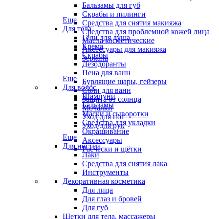
Бальзамы для губ
Скрабы и пилинги
Еще
Средства для снятия макияжа
Для тела
Средства для проблемной кожей лица
Гели для душа
Масла косметические
Крема
Аксессуары для макияжа
Скрабы
Зеркала
Дезодоранты
Пена для ванн
Еще
Бурлящие шары, гейзеры
Для волос
Соли для ванн
Шампуни
Защита от солнца
Бальзамы
Мочалки
Маски и сыворотки
Уход для ног
Средства для укладки
Уход для рук
Окрашивание
Еще
Аксессуары
Для ногтей
Расчёски и щётки
Лаки
Средства для снятия лака
Инструменты
Декоративная косметика
Для лица
Для глаз и бровей
Для губ
Щетки для тела, массажеры