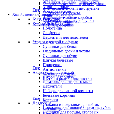
Задвижки, защелки, шпингалеты
Электрические вилки, переходники
Замки врезные
Электромонтажный инструмент
Еще
Замки навесные
Электрощиты, боксы,
Хозяйственные товары
Замки накладные
распределительные коробки
Баки, канистры
Мебельная фурнитура, ручки
Телекоммуникации
Бумажная продукция
Петли, доводчики
Полотенца
Салфетки
Держатели для полотенец
Уход за одеждой и обувью
Сушилки для белья
Гладильные доски и чехлы
Сушилки для обуви
Шнуры бельевые
Прищепки
Еще
Антистатики
Аксессуары для ванной
Мешки для стирки
Шторы и карнизы
Щётки и ролики для чистки
Дозаторы для жидкого мыла
Держатели
Наборы для ванной комнаты
Бельевые корзины
Еще
Коврики
Для кухни
Стаканы и подставки для щёток
Подставки для моющих средств, губок
Мыльницы
Сушилки для посуды, столовых
Полки