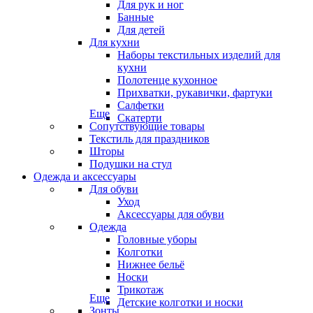
Для рук и ног
Банные
Для детей
Для кухни
Наборы текстильных изделий для
кухни
Полотенце кухонное
Прихватки, рукавички, фартуки
Салфетки
Еще
Скатерти
Сопутствующие товары
Текстиль для праздников
Шторы
Подушки на стул
Одежда и аксессуары
Для обуви
Уход
Аксессуары для обуви
Одежда
Головные уборы
Колготки
Нижнее бельё
Носки
Трикотаж
Еще
Детские колготки и носки
Зонты