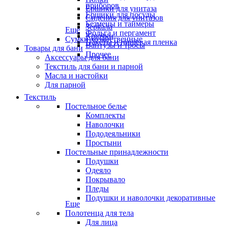
приборов
Ёршики для унитаза
Ёршики для посуды
Сидения для унитазов
Безмены и таймеры
Зеркала
Еще
Фольга и пергамент
Крючки
Сумки хозяйственные
Пакеты и пищевая пленка
Вантузы и тросы
Товары для бани
Прочее
Аксессуары для бани
Текстиль для бани и парной
Масла и настойки
Для парной
Текстиль
Постельное белье
Комплекты
Наволочки
Пододеяльники
Простыни
Постельные принадлежности
Подушки
Одеяло
Покрывало
Пледы
Подушки и наволочки декоративные
Еще
Полотенца для тела
Для лица