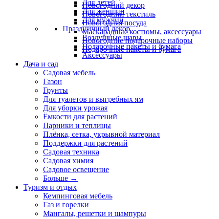
Для детей
Новогодний декор
Для женщин
Новогодний текстиль
Для мужчин
Новогодняя посуда
Праздничный декор
Маскарадные костюмы, аксессуары
Воздушные шары
Новогодние подарочные наборы
Подарочные пакеты и бумага
Подарочные пакеты и бумага
Аксессуары
Дача и сад
Садовая мебель
Газон
Грунты
Для туалетов и выгребных ям
Для уборки урожая
Ёмкости для растений
Парники и теплицы
Плёнка, сетка, укрывной материал
Поддержки для растений
Садовая техника
Садовая химия
Садовое освещение
Больше
→
Туризм и отдых
Кемпинговая мебель
Газ и горелки
Мангалы, решетки и шампуры