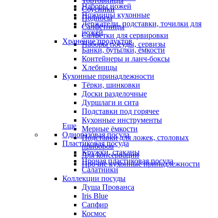
Тортовницы
Наборы ножей
Соусники
Ножницы кухонные
Подносы
Держатели, подставки, точилки для
Салфетницы
ножей
Салфетки для сервировки
Хранение продуктов
Наборы посуды, сервизы
Банки, бутылки, ёмкости
Контейнеры и ланч-боксы
Хлебницы
Кухонные принадлежности
Тёрки, шинковки
Доски разделочные
Дуршлаги и сита
Подставки под горячее
Кухонные инструменты
Еще
Мерные ёмкости
Одноразовая посуда
Подставки для ложек, столовых
Пластиковая посуда
приборов
Кружки, стаканы
Для консервации
Прочая пластиковая посуда
Прочие кухонные принадлежности
Салатники
Коллекции посуды
Душа Прованса
Iris Blue
Сапфир
Космос