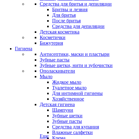
Средства для бритья и депиляции
Бритвы и лезвия
Для бритья
После бритья
Средства для депиляции
Детская косметика
Косметички
Бижутерия
Гигиена
Антисептики, маски и пластыри
Зубные пасты
Зубные щетки, нити и зубочистки
Ополаскиватели
Мыло
Жидкое мыло
Туалетное мыло
Для интимной гигиены
Хозяйственное
Детская гигиена
Шампуни
Зубные щетки
Зубные пасты
Средства для купания
Влажные салфетки
Еще
Крема