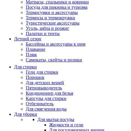
Матрасы, cпальники и коврики
Посуда для пикника и туризма
Термосумки и аксессуары
Термосы и термокружки
Туристические аксессуары
Уголь, щёпа и розжиг
Палатки и тенты
Летний сезон
Бассейны и аксессуары к ним
Плавание
Пляж
Самокаты, скейты и ролики
Для стирки
Гели для стирки
Порошок
Для детских вещей
Пятновыводитель
Кондиционер для белья
Капсулы для стирки
Отбеливатель
Для смягчения воды
Для уборки
Для мытья посуды
Жидкости и гели
Для посудомоечных машин