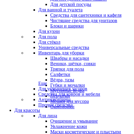
Для детской посуды
Для ванной и туалета
Средства для сантехники и кафеля
Чистящие средства для унитазов
Блоки и шарики
Для кухни
Для пола
Для стёкол
Универсальные средства
Инвентарь для уборки
Швабры и насадки
Веники, щётки, совки
Тряпки для пола
Салфетки
Вёдра, тазы
Еще
Губки и мочалки
Для устранения засоров
Мусорные ведра
Средства для ковров и мебели
Перчатки
Антинакипины
Мешки для мусора
Прочие средства
Окномойки
Для красоты
Для лица
Очищение и умывание
Увлажнение кожи
Маски косметические и плыстыри