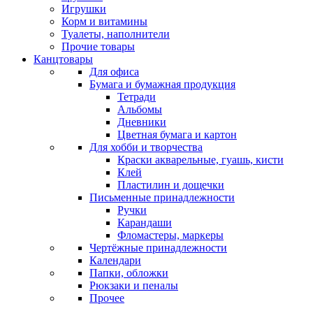
Игрушки
Корм и витамины
Туалеты, наполнители
Прочие товары
Канцтовары
Для офиса
Бумага и бумажная продукция
Тетради
Альбомы
Дневники
Цветная бумага и картон
Для хобби и творчества
Краски акварельные, гуашь, кисти
Клей
Пластилин и дощечки
Письменные принадлежности
Ручки
Карандаши
Фломастеры, маркеры
Чертёжные принадлежности
Календари
Папки, обложки
Рюкзаки и пеналы
Прочее