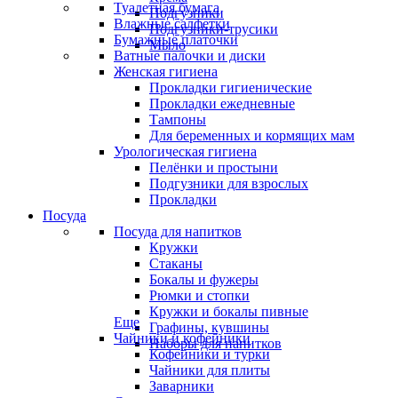
Туалетная бумага
Подгузники
Влажные салфетки
Подгузники-трусики
Бумажные платочки
Мыло
Ватные палочки и диски
Женская гигиена
Прокладки гигиенические
Прокладки ежедневные
Тампоны
Для беременных и кормящих мам
Урологическая гигиена
Пелёнки и простыни
Подгузники для взрослых
Прокладки
Посуда
Посуда для напитков
Кружки
Стаканы
Бокалы и фужеры
Рюмки и стопки
Кружки и бокалы пивные
Еще
Графины, кувшины
Чайники и кофейники
Наборы для напитков
Кофейники и турки
Чайники для плиты
Заварники