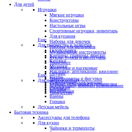
Для детей
Игрушки
Мягкие игрушки
Конструкторы
Настольные игры
Спортивные игрушки, инвентарь
Для купания
Еще
Наборы для девочек
Для творчества и развития
Наборы для мальчиков
Головоломки
Музыкальные инструменты
Картины, гравюры, фрески
Куклы, пупсы и аксессуары
Книжки
Транспорт
Мозаики
Животные и насекомые
Наклейки, аппликации, квиллинг
Оружие
Еще
Пазлы
Трансформеры и фигурки
Для новорожденных
Развивающие, обучающие
Кубики, неваляшки и пирамидки
Погремушки, коврики развивающие
Раскраски
Каталки
Нагрудники
Творчество
Ванны
Горшки
Детская мебель
Бытовая техника
Аксессуары для телефона
Для кухни
Чайники и термопоты