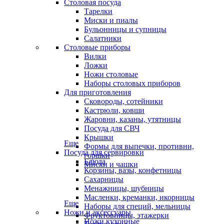
Столовая посуда
Тарелки
Миски и пиалы
Бульонницы и супницы
Салатники
Столовые приборы
Вилки
Ложки
Ножи столовые
Наборы столовых приборов
Для приготовления
Сковороды, сотейники
Кастрюли, ковши
Жаровни, казаны, утятницы
Посуда для СВЧ
Крышки
Еще
Формы для выпечки, противни,
Посуда для сервировки
горшки
Блюда
Миски и чашки
Корзины, вазы, конфетницы
Сахарницы
Менажницы, шубницы
Масленки, креманки, икорницы
Еще
Наборы для специй, мельницы
Ножи и аксессуары
Фруктовницы, этажерки
Ножи кухонные