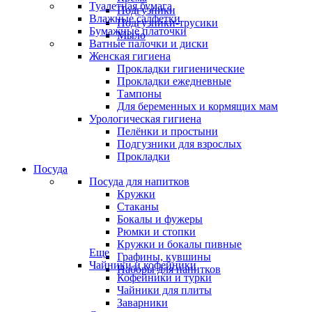
Туалетная бумага
Подгузники
Влажные салфетки
Подгузники-трусики
Бумажные платочки
Мыло
Ватные палочки и диски
Женская гигиена
Прокладки гигиенические
Прокладки ежедневные
Тампоны
Для беременных и кормящих мам
Урологическая гигиена
Пелёнки и простыни
Подгузники для взрослых
Прокладки
Посуда
Посуда для напитков
Кружки
Стаканы
Бокалы и фужеры
Рюмки и стопки
Кружки и бокалы пивные
Еще
Графины, кувшины
Чайники и кофейники
Наборы для напитков
Кофейники и турки
Чайники для плиты
Заварники