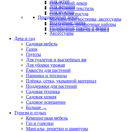
Для детей
Новогодний декор
Для женщин
Новогодний текстиль
Для мужчин
Новогодняя посуда
Праздничный декор
Маскарадные костюмы, аксессуары
Воздушные шары
Новогодние подарочные наборы
Подарочные пакеты и бумага
Подарочные пакеты и бумага
Аксессуары
Дача и сад
Садовая мебель
Газон
Грунты
Для туалетов и выгребных ям
Для уборки урожая
Ёмкости для растений
Парники и теплицы
Плёнка, сетка, укрывной материал
Поддержки для растений
Садовая техника
Садовая химия
Садовое освещение
Больше
→
Туризм и отдых
Кемпинговая мебель
Газ и горелки
Мангалы, решетки и шампуры