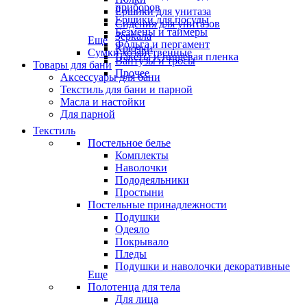
приборов
Ёршики для унитаза
Ёршики для посуды
Сидения для унитазов
Безмены и таймеры
Зеркала
Еще
Фольга и пергамент
Крючки
Сумки хозяйственные
Пакеты и пищевая пленка
Вантузы и тросы
Товары для бани
Прочее
Аксессуары для бани
Текстиль для бани и парной
Масла и настойки
Для парной
Текстиль
Постельное белье
Комплекты
Наволочки
Пододеяльники
Простыни
Постельные принадлежности
Подушки
Одеяло
Покрывало
Пледы
Подушки и наволочки декоративные
Еще
Полотенца для тела
Для лица