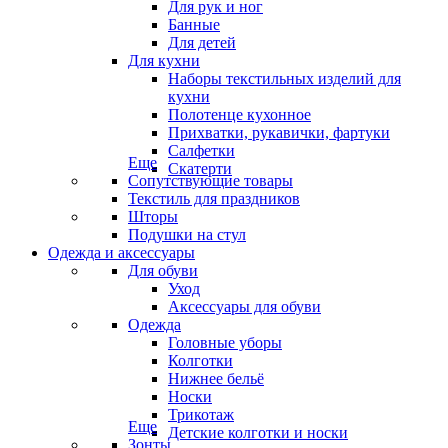
Для рук и ног
Банные
Для детей
Для кухни
Наборы текстильных изделий для
кухни
Полотенце кухонное
Прихватки, рукавички, фартуки
Салфетки
Еще
Скатерти
Сопутствующие товары
Текстиль для праздников
Шторы
Подушки на стул
Одежда и аксессуары
Для обуви
Уход
Аксессуары для обуви
Одежда
Головные уборы
Колготки
Нижнее бельё
Носки
Трикотаж
Еще
Детские колготки и носки
Зонты