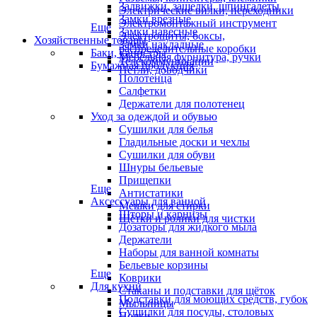
Задвижки, защелки, шпингалеты
Электрические вилки, переходники
Замки врезные
Электромонтажный инструмент
Еще
Замки навесные
Электрощиты, боксы,
Хозяйственные товары
Замки накладные
распределительные коробки
Баки, канистры
Мебельная фурнитура, ручки
Телекоммуникации
Бумажная продукция
Петли, доводчики
Полотенца
Салфетки
Держатели для полотенец
Уход за одеждой и обувью
Сушилки для белья
Гладильные доски и чехлы
Сушилки для обуви
Шнуры бельевые
Прищепки
Еще
Антистатики
Аксессуары для ванной
Мешки для стирки
Шторы и карнизы
Щётки и ролики для чистки
Дозаторы для жидкого мыла
Держатели
Наборы для ванной комнаты
Бельевые корзины
Еще
Коврики
Для кухни
Стаканы и подставки для щёток
Подставки для моющих средств, губок
Мыльницы
Сушилки для посуды, столовых
Полки