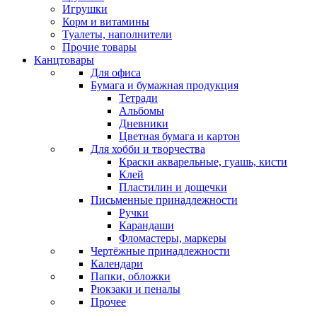
Игрушки
Корм и витамины
Туалеты, наполнители
Прочие товары
Канцтовары
Для офиса
Бумага и бумажная продукция
Тетради
Альбомы
Дневники
Цветная бумага и картон
Для хобби и творчества
Краски акварельные, гуашь, кисти
Клей
Пластилин и дощечки
Письменные принадлежности
Ручки
Карандаши
Фломастеры, маркеры
Чертёжные принадлежности
Календари
Папки, обложки
Рюкзаки и пеналы
Прочее