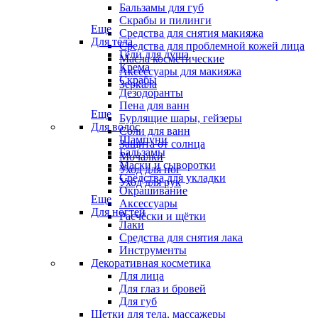
Бальзамы для губ
Скрабы и пилинги
Еще
Средства для снятия макияжа
Для тела
Средства для проблемной кожей лица
Гели для душа
Масла косметические
Крема
Аксессуары для макияжа
Скрабы
Зеркала
Дезодоранты
Пена для ванн
Еще
Бурлящие шары, гейзеры
Для волос
Соли для ванн
Шампуни
Защита от солнца
Бальзамы
Мочалки
Маски и сыворотки
Уход для ног
Средства для укладки
Уход для рук
Окрашивание
Еще
Аксессуары
Для ногтей
Расчёски и щётки
Лаки
Средства для снятия лака
Инструменты
Декоративная косметика
Для лица
Для глаз и бровей
Для губ
Щетки для тела, массажеры