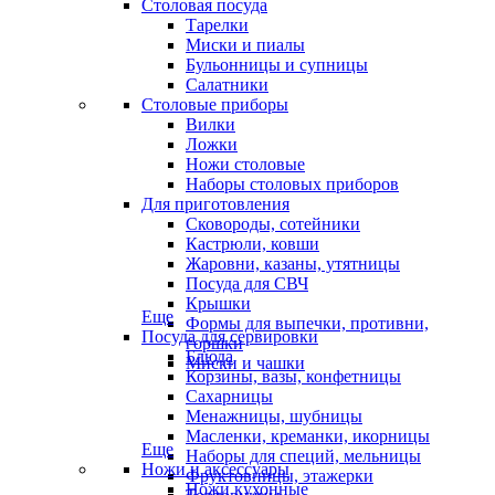
Столовая посуда
Тарелки
Миски и пиалы
Бульонницы и супницы
Салатники
Столовые приборы
Вилки
Ложки
Ножи столовые
Наборы столовых приборов
Для приготовления
Сковороды, сотейники
Кастрюли, ковши
Жаровни, казаны, утятницы
Посуда для СВЧ
Крышки
Еще
Формы для выпечки, противни,
Посуда для сервировки
горшки
Блюда
Миски и чашки
Корзины, вазы, конфетницы
Сахарницы
Менажницы, шубницы
Масленки, креманки, икорницы
Еще
Наборы для специй, мельницы
Ножи и аксессуары
Фруктовницы, этажерки
Ножи кухонные