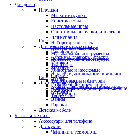
Для детей
Игрушки
Мягкие игрушки
Конструкторы
Настольные игры
Спортивные игрушки, инвентарь
Для купания
Еще
Наборы для девочек
Для творчества и развития
Наборы для мальчиков
Головоломки
Музыкальные инструменты
Картины, гравюры, фрески
Куклы, пупсы и аксессуары
Книжки
Транспорт
Мозаики
Животные и насекомые
Наклейки, аппликации, квиллинг
Оружие
Еще
Пазлы
Трансформеры и фигурки
Для новорожденных
Развивающие, обучающие
Кубики, неваляшки и пирамидки
Погремушки, коврики развивающие
Раскраски
Каталки
Нагрудники
Творчество
Ванны
Горшки
Детская мебель
Бытовая техника
Аксессуары для телефона
Для кухни
Чайники и термопоты