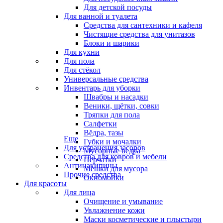
Для детской посуды
Для ванной и туалета
Средства для сантехники и кафеля
Чистящие средства для унитазов
Блоки и шарики
Для кухни
Для пола
Для стёкол
Универсальные средства
Инвентарь для уборки
Швабры и насадки
Веники, щётки, совки
Тряпки для пола
Салфетки
Вёдра, тазы
Еще
Губки и мочалки
Для устранения засоров
Мусорные ведра
Средства для ковров и мебели
Перчатки
Антинакипины
Мешки для мусора
Прочие средства
Окномойки
Для красоты
Для лица
Очищение и умывание
Увлажнение кожи
Маски косметические и плыстыри