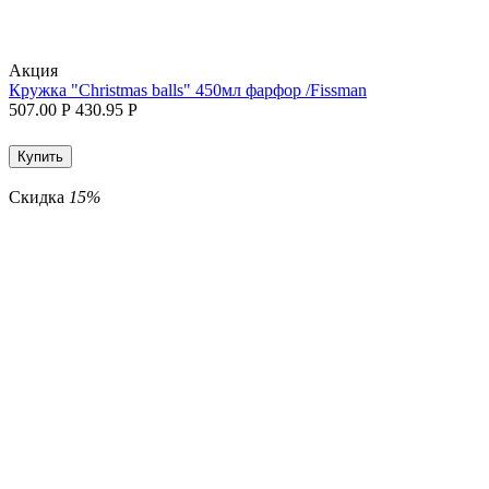
Aкция
Кружка "Christmas balls" 450мл фарфор /Fissman
507.00
Р
430.95
Р
Купить
Скидка
15%