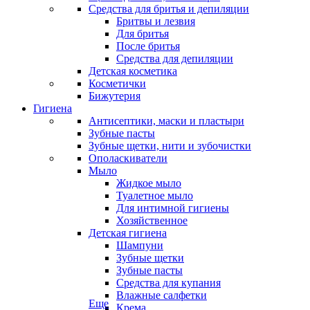
Средства для бритья и депиляции
Бритвы и лезвия
Для бритья
После бритья
Средства для депиляции
Детская косметика
Косметички
Бижутерия
Гигиена
Антисептики, маски и пластыри
Зубные пасты
Зубные щетки, нити и зубочистки
Ополаскиватели
Мыло
Жидкое мыло
Туалетное мыло
Для интимной гигиены
Хозяйственное
Детская гигиена
Шампуни
Зубные щетки
Зубные пасты
Средства для купания
Влажные салфетки
Еще
Крема