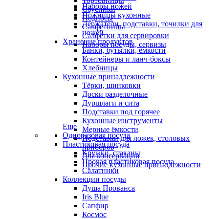
Тортовницы
Наборы ножей
Соусники
Ножницы кухонные
Подносы
Держатели, подставки, точилки для
Салфетницы
ножей
Салфетки для сервировки
Хранение продуктов
Наборы посуды, сервизы
Банки, бутылки, ёмкости
Контейнеры и ланч-боксы
Хлебницы
Кухонные принадлежности
Тёрки, шинковки
Доски разделочные
Дуршлаги и сита
Подставки под горячее
Кухонные инструменты
Еще
Мерные ёмкости
Одноразовая посуда
Подставки для ложек, столовых
Пластиковая посуда
приборов
Кружки, стаканы
Для консервации
Прочая пластиковая посуда
Прочие кухонные принадлежности
Салатники
Коллекции посуды
Душа Прованса
Iris Blue
Сапфир
Космос