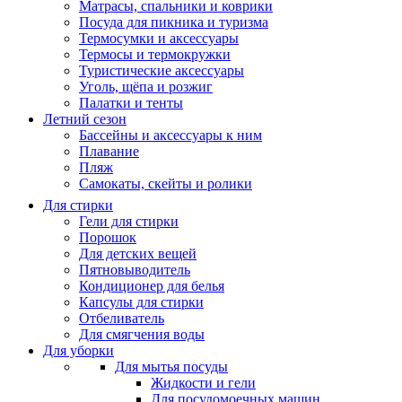
Матрасы, cпальники и коврики
Посуда для пикника и туризма
Термосумки и аксессуары
Термосы и термокружки
Туристические аксессуары
Уголь, щёпа и розжиг
Палатки и тенты
Летний сезон
Бассейны и аксессуары к ним
Плавание
Пляж
Самокаты, скейты и ролики
Для стирки
Гели для стирки
Порошок
Для детских вещей
Пятновыводитель
Кондиционер для белья
Капсулы для стирки
Отбеливатель
Для смягчения воды
Для уборки
Для мытья посуды
Жидкости и гели
Для посудомоечных машин