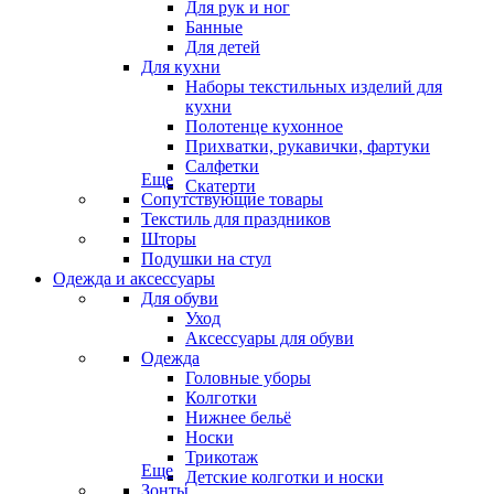
Для рук и ног
Банные
Для детей
Для кухни
Наборы текстильных изделий для
кухни
Полотенце кухонное
Прихватки, рукавички, фартуки
Салфетки
Еще
Скатерти
Сопутствующие товары
Текстиль для праздников
Шторы
Подушки на стул
Одежда и аксессуары
Для обуви
Уход
Аксессуары для обуви
Одежда
Головные уборы
Колготки
Нижнее бельё
Носки
Трикотаж
Еще
Детские колготки и носки
Зонты