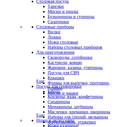
Столовая посуда
Тарелки
Миски и пиалы
Бульонницы и супницы
Салатники
Столовые приборы
Вилки
Ложки
Ножи столовые
Наборы столовых приборов
Для приготовления
Сковороды, сотейники
Кастрюли, ковши
Жаровни, казаны, утятницы
Посуда для СВЧ
Крышки
Еще
Формы для выпечки, противни,
Посуда для сервировки
горшки
Блюда
Миски и чашки
Корзины, вазы, конфетницы
Сахарницы
Менажницы, шубницы
Масленки, креманки, икорницы
Еще
Наборы для специй, мельницы
Ножи и аксессуары
Фруктовницы, этажерки
Ножи кухонные