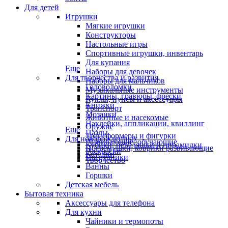
Для детей
Игрушки
Мягкие игрушки
Конструкторы
Настольные игры
Спортивные игрушки, инвентарь
Для купания
Еще
Наборы для девочек
Для творчества и развития
Наборы для мальчиков
Головоломки
Музыкальные инструменты
Картины, гравюры, фрески
Куклы, пупсы и аксессуары
Книжки
Транспорт
Мозаики
Животные и насекомые
Наклейки, аппликации, квиллинг
Оружие
Еще
Пазлы
Трансформеры и фигурки
Для новорожденных
Развивающие, обучающие
Кубики, неваляшки и пирамидки
Погремушки, коврики развивающие
Раскраски
Каталки
Нагрудники
Творчество
Ванны
Горшки
Детская мебель
Бытовая техника
Аксессуары для телефона
Для кухни
Чайники и термопоты