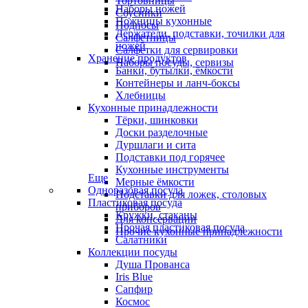
Тортовницы
Наборы ножей
Соусники
Ножницы кухонные
Подносы
Держатели, подставки, точилки для
Салфетницы
ножей
Салфетки для сервировки
Хранение продуктов
Наборы посуды, сервизы
Банки, бутылки, ёмкости
Контейнеры и ланч-боксы
Хлебницы
Кухонные принадлежности
Тёрки, шинковки
Доски разделочные
Дуршлаги и сита
Подставки под горячее
Кухонные инструменты
Еще
Мерные ёмкости
Одноразовая посуда
Подставки для ложек, столовых
Пластиковая посуда
приборов
Кружки, стаканы
Для консервации
Прочая пластиковая посуда
Прочие кухонные принадлежности
Салатники
Коллекции посуды
Душа Прованса
Iris Blue
Сапфир
Космос