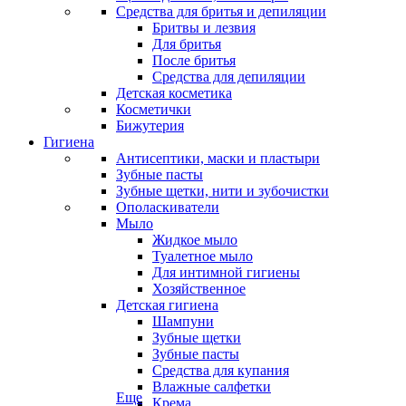
Средства для бритья и депиляции
Бритвы и лезвия
Для бритья
После бритья
Средства для депиляции
Детская косметика
Косметички
Бижутерия
Гигиена
Антисептики, маски и пластыри
Зубные пасты
Зубные щетки, нити и зубочистки
Ополаскиватели
Мыло
Жидкое мыло
Туалетное мыло
Для интимной гигиены
Хозяйственное
Детская гигиена
Шампуни
Зубные щетки
Зубные пасты
Средства для купания
Влажные салфетки
Еще
Крема