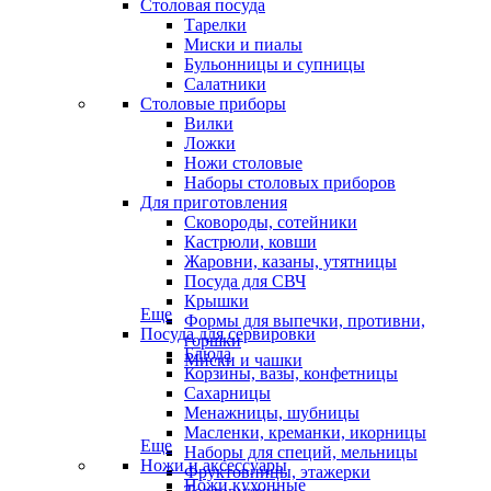
Столовая посуда
Тарелки
Миски и пиалы
Бульонницы и супницы
Салатники
Столовые приборы
Вилки
Ложки
Ножи столовые
Наборы столовых приборов
Для приготовления
Сковороды, сотейники
Кастрюли, ковши
Жаровни, казаны, утятницы
Посуда для СВЧ
Крышки
Еще
Формы для выпечки, противни,
Посуда для сервировки
горшки
Блюда
Миски и чашки
Корзины, вазы, конфетницы
Сахарницы
Менажницы, шубницы
Масленки, креманки, икорницы
Еще
Наборы для специй, мельницы
Ножи и аксессуары
Фруктовницы, этажерки
Ножи кухонные