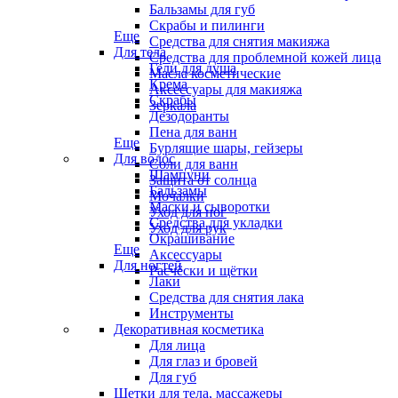
Бальзамы для губ
Скрабы и пилинги
Еще
Средства для снятия макияжа
Для тела
Средства для проблемной кожей лица
Гели для душа
Масла косметические
Крема
Аксессуары для макияжа
Скрабы
Зеркала
Дезодоранты
Пена для ванн
Еще
Бурлящие шары, гейзеры
Для волос
Соли для ванн
Шампуни
Защита от солнца
Бальзамы
Мочалки
Маски и сыворотки
Уход для ног
Средства для укладки
Уход для рук
Окрашивание
Еще
Аксессуары
Для ногтей
Расчёски и щётки
Лаки
Средства для снятия лака
Инструменты
Декоративная косметика
Для лица
Для глаз и бровей
Для губ
Щетки для тела, массажеры