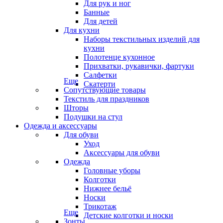
Для рук и ног
Банные
Для детей
Для кухни
Наборы текстильных изделий для
кухни
Полотенце кухонное
Прихватки, рукавички, фартуки
Салфетки
Еще
Скатерти
Сопутствующие товары
Текстиль для праздников
Шторы
Подушки на стул
Одежда и аксессуары
Для обуви
Уход
Аксессуары для обуви
Одежда
Головные уборы
Колготки
Нижнее бельё
Носки
Трикотаж
Еще
Детские колготки и носки
Зонты