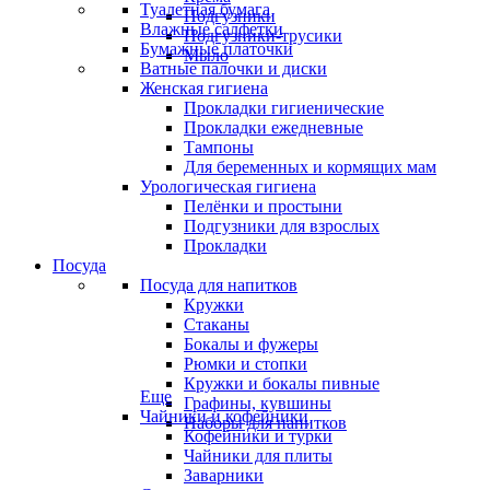
Туалетная бумага
Подгузники
Влажные салфетки
Подгузники-трусики
Бумажные платочки
Мыло
Ватные палочки и диски
Женская гигиена
Прокладки гигиенические
Прокладки ежедневные
Тампоны
Для беременных и кормящих мам
Урологическая гигиена
Пелёнки и простыни
Подгузники для взрослых
Прокладки
Посуда
Посуда для напитков
Кружки
Стаканы
Бокалы и фужеры
Рюмки и стопки
Кружки и бокалы пивные
Еще
Графины, кувшины
Чайники и кофейники
Наборы для напитков
Кофейники и турки
Чайники для плиты
Заварники