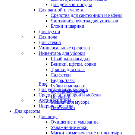
Для детской посуды
Для ванной и туалета
Средства для сантехники и кафеля
Чистящие средства для унитазов
Блоки и шарики
Для кухни
Для пола
Для стёкол
Универсальные средства
Инвентарь для уборки
Швабры и насадки
Веники, щётки, совки
Тряпки для пола
Салфетки
Вёдра, тазы
Еще
Губки и мочалки
Для устранения засоров
Мусорные ведра
Средства для ковров и мебели
Перчатки
Антинакипины
Мешки для мусора
Прочие средства
Окномойки
Для красоты
Для лица
Очищение и умывание
Увлажнение кожи
Маски косметические и плыстыри