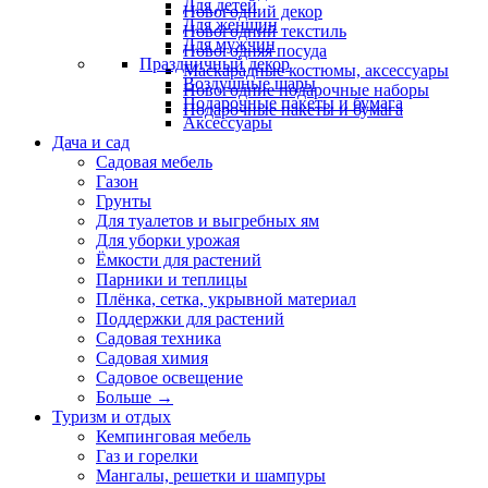
Для детей
Новогодний декор
Для женщин
Новогодний текстиль
Для мужчин
Новогодняя посуда
Праздничный декор
Маскарадные костюмы, аксессуары
Воздушные шары
Новогодние подарочные наборы
Подарочные пакеты и бумага
Подарочные пакеты и бумага
Аксессуары
Дача и сад
Садовая мебель
Газон
Грунты
Для туалетов и выгребных ям
Для уборки урожая
Ёмкости для растений
Парники и теплицы
Плёнка, сетка, укрывной материал
Поддержки для растений
Садовая техника
Садовая химия
Садовое освещение
Больше
→
Туризм и отдых
Кемпинговая мебель
Газ и горелки
Мангалы, решетки и шампуры