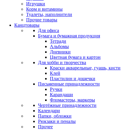
Игрушки
Корм и витамины
Туалеты, наполнители
Прочие товары
Канцтовары
Для офиса
Бумага и бумажная продукция
Тетради
Альбомы
Дневники
Цветная бумага и картон
Для хобби и творчества
Краски акварельные, гуашь, кисти
Клей
Пластилин и дощечки
Письменные принадлежности
Ручки
Карандаши
Фломастеры, маркеры
Чертёжные принадлежности
Календари
Папки, обложки
Рюкзаки и пеналы
Прочее