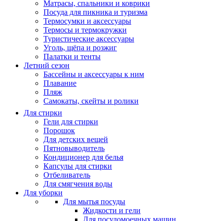
Матрасы, cпальники и коврики
Посуда для пикника и туризма
Термосумки и аксессуары
Термосы и термокружки
Туристические аксессуары
Уголь, щёпа и розжиг
Палатки и тенты
Летний сезон
Бассейны и аксессуары к ним
Плавание
Пляж
Самокаты, скейты и ролики
Для стирки
Гели для стирки
Порошок
Для детских вещей
Пятновыводитель
Кондиционер для белья
Капсулы для стирки
Отбеливатель
Для смягчения воды
Для уборки
Для мытья посуды
Жидкости и гели
Для посудомоечных машин