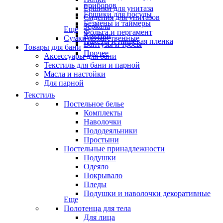
приборов
Ёршики для унитаза
Ёршики для посуды
Сидения для унитазов
Безмены и таймеры
Зеркала
Еще
Фольга и пергамент
Крючки
Сумки хозяйственные
Пакеты и пищевая пленка
Вантузы и тросы
Товары для бани
Прочее
Аксессуары для бани
Текстиль для бани и парной
Масла и настойки
Для парной
Текстиль
Постельное белье
Комплекты
Наволочки
Пододеяльники
Простыни
Постельные принадлежности
Подушки
Одеяло
Покрывало
Пледы
Подушки и наволочки декоративные
Еще
Полотенца для тела
Для лица