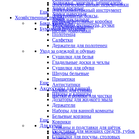
Задвижки, защелки, шпингалеты
Электрические вилки, переходники
Замки врезные
Электромонтажный инструмент
Еще
Замки навесные
Электрощиты, боксы,
Хозяйственные товары
Замки накладные
распределительные коробки
Баки, канистры
Мебельная фурнитура, ручки
Телекоммуникации
Бумажная продукция
Петли, доводчики
Полотенца
Салфетки
Держатели для полотенец
Уход за одеждой и обувью
Сушилки для белья
Гладильные доски и чехлы
Сушилки для обуви
Шнуры бельевые
Прищепки
Еще
Антистатики
Аксессуары для ванной
Мешки для стирки
Шторы и карнизы
Щётки и ролики для чистки
Дозаторы для жидкого мыла
Держатели
Наборы для ванной комнаты
Бельевые корзины
Еще
Коврики
Для кухни
Стаканы и подставки для щёток
Подставки для моющих средств, губок
Мыльницы
Сушилки для посуды, столовых
Полки