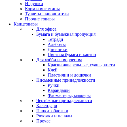
Игрушки
Корм и витамины
Туалеты, наполнители
Прочие товары
Канцтовары
Для офиса
Бумага и бумажная продукция
Тетради
Альбомы
Дневники
Цветная бумага и картон
Для хобби и творчества
Краски акварельные, гуашь, кисти
Клей
Пластилин и дощечки
Письменные принадлежности
Ручки
Карандаши
Фломастеры, маркеры
Чертёжные принадлежности
Календари
Папки, обложки
Рюкзаки и пеналы
Прочее