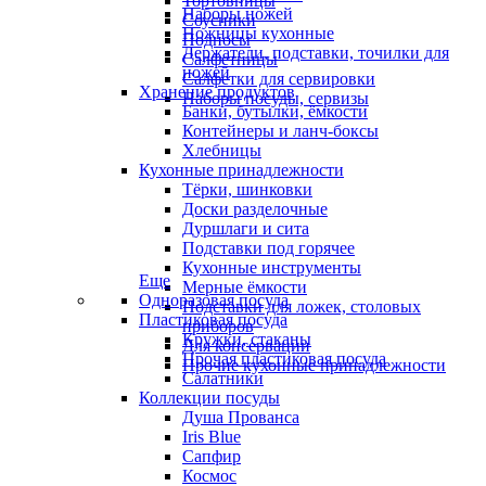
Тортовницы
Наборы ножей
Соусники
Ножницы кухонные
Подносы
Держатели, подставки, точилки для
Салфетницы
ножей
Салфетки для сервировки
Хранение продуктов
Наборы посуды, сервизы
Банки, бутылки, ёмкости
Контейнеры и ланч-боксы
Хлебницы
Кухонные принадлежности
Тёрки, шинковки
Доски разделочные
Дуршлаги и сита
Подставки под горячее
Кухонные инструменты
Еще
Мерные ёмкости
Одноразовая посуда
Подставки для ложек, столовых
Пластиковая посуда
приборов
Кружки, стаканы
Для консервации
Прочая пластиковая посуда
Прочие кухонные принадлежности
Салатники
Коллекции посуды
Душа Прованса
Iris Blue
Сапфир
Космос