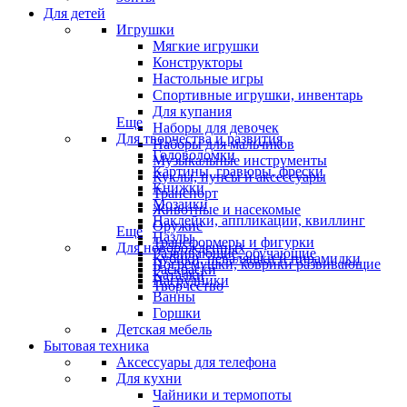
Для детей
Игрушки
Мягкие игрушки
Конструкторы
Настольные игры
Спортивные игрушки, инвентарь
Для купания
Еще
Наборы для девочек
Для творчества и развития
Наборы для мальчиков
Головоломки
Музыкальные инструменты
Картины, гравюры, фрески
Куклы, пупсы и аксессуары
Книжки
Транспорт
Мозаики
Животные и насекомые
Наклейки, аппликации, квиллинг
Оружие
Еще
Пазлы
Трансформеры и фигурки
Для новорожденных
Развивающие, обучающие
Кубики, неваляшки и пирамидки
Погремушки, коврики развивающие
Раскраски
Каталки
Нагрудники
Творчество
Ванны
Горшки
Детская мебель
Бытовая техника
Аксессуары для телефона
Для кухни
Чайники и термопоты