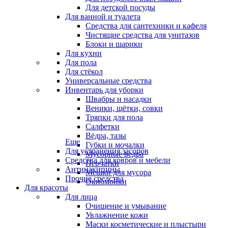
Для детской посуды
Для ванной и туалета
Средства для сантехники и кафеля
Чистящие средства для унитазов
Блоки и шарики
Для кухни
Для пола
Для стёкол
Универсальные средства
Инвентарь для уборки
Швабры и насадки
Веники, щётки, совки
Тряпки для пола
Салфетки
Вёдра, тазы
Еще
Губки и мочалки
Для устранения засоров
Мусорные ведра
Средства для ковров и мебели
Перчатки
Антинакипины
Мешки для мусора
Прочие средства
Окномойки
Для красоты
Для лица
Очищение и умывание
Увлажнение кожи
Маски косметические и плыстыри