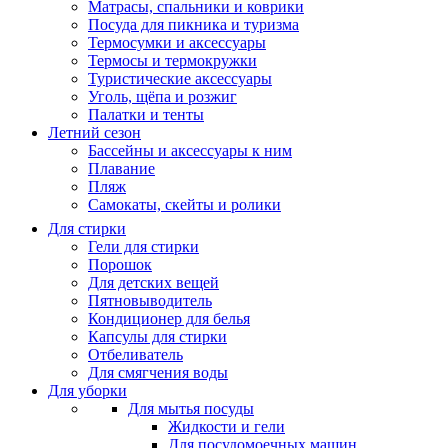
Матрасы, cпальники и коврики
Посуда для пикника и туризма
Термосумки и аксессуары
Термосы и термокружки
Туристические аксессуары
Уголь, щёпа и розжиг
Палатки и тенты
Летний сезон
Бассейны и аксессуары к ним
Плавание
Пляж
Самокаты, скейты и ролики
Для стирки
Гели для стирки
Порошок
Для детских вещей
Пятновыводитель
Кондиционер для белья
Капсулы для стирки
Отбеливатель
Для смягчения воды
Для уборки
Для мытья посуды
Жидкости и гели
Для посудомоечных машин