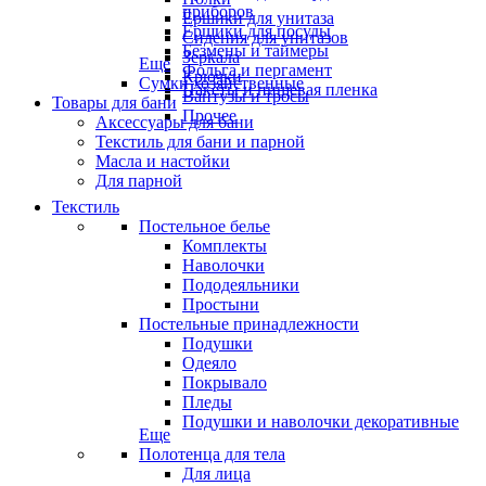
приборов
Ёршики для унитаза
Ёршики для посуды
Сидения для унитазов
Безмены и таймеры
Зеркала
Еще
Фольга и пергамент
Крючки
Сумки хозяйственные
Пакеты и пищевая пленка
Вантузы и тросы
Товары для бани
Прочее
Аксессуары для бани
Текстиль для бани и парной
Масла и настойки
Для парной
Текстиль
Постельное белье
Комплекты
Наволочки
Пододеяльники
Простыни
Постельные принадлежности
Подушки
Одеяло
Покрывало
Пледы
Подушки и наволочки декоративные
Еще
Полотенца для тела
Для лица