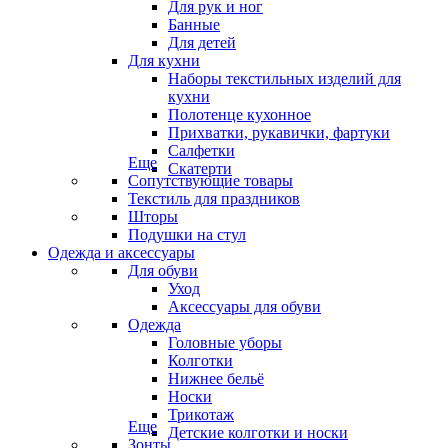
Для рук и ног
Банные
Для детей
Для кухни
Наборы текстильных изделий для
кухни
Полотенце кухонное
Прихватки, рукавички, фартуки
Салфетки
Еще
Скатерти
Сопутствующие товары
Текстиль для праздников
Шторы
Подушки на стул
Одежда и аксессуары
Для обуви
Уход
Аксессуары для обуви
Одежда
Головные уборы
Колготки
Нижнее бельё
Носки
Трикотаж
Еще
Детские колготки и носки
Зонты