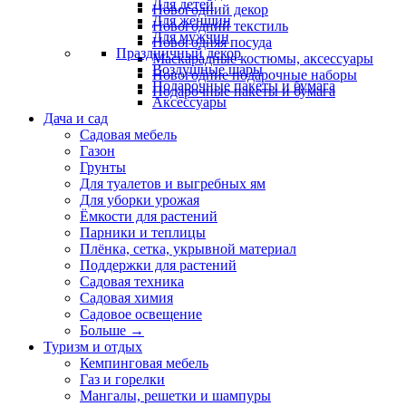
Для детей
Новогодний декор
Для женщин
Новогодний текстиль
Для мужчин
Новогодняя посуда
Праздничный декор
Маскарадные костюмы, аксессуары
Воздушные шары
Новогодние подарочные наборы
Подарочные пакеты и бумага
Подарочные пакеты и бумага
Аксессуары
Дача и сад
Садовая мебель
Газон
Грунты
Для туалетов и выгребных ям
Для уборки урожая
Ёмкости для растений
Парники и теплицы
Плёнка, сетка, укрывной материал
Поддержки для растений
Садовая техника
Садовая химия
Садовое освещение
Больше
→
Туризм и отдых
Кемпинговая мебель
Газ и горелки
Мангалы, решетки и шампуры