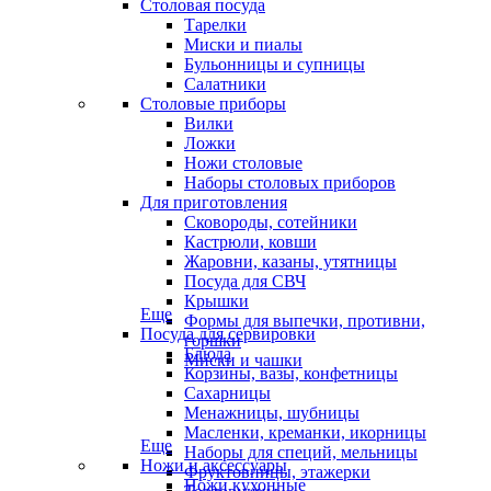
Столовая посуда
Тарелки
Миски и пиалы
Бульонницы и супницы
Салатники
Столовые приборы
Вилки
Ложки
Ножи столовые
Наборы столовых приборов
Для приготовления
Сковороды, сотейники
Кастрюли, ковши
Жаровни, казаны, утятницы
Посуда для СВЧ
Крышки
Еще
Формы для выпечки, противни,
Посуда для сервировки
горшки
Блюда
Миски и чашки
Корзины, вазы, конфетницы
Сахарницы
Менажницы, шубницы
Масленки, креманки, икорницы
Еще
Наборы для специй, мельницы
Ножи и аксессуары
Фруктовницы, этажерки
Ножи кухонные