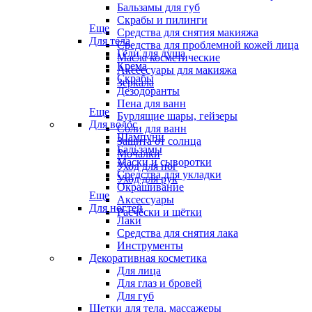
Бальзамы для губ
Скрабы и пилинги
Еще
Средства для снятия макияжа
Для тела
Средства для проблемной кожей лица
Гели для душа
Масла косметические
Крема
Аксессуары для макияжа
Скрабы
Зеркала
Дезодоранты
Пена для ванн
Еще
Бурлящие шары, гейзеры
Для волос
Соли для ванн
Шампуни
Защита от солнца
Бальзамы
Мочалки
Маски и сыворотки
Уход для ног
Средства для укладки
Уход для рук
Окрашивание
Еще
Аксессуары
Для ногтей
Расчёски и щётки
Лаки
Средства для снятия лака
Инструменты
Декоративная косметика
Для лица
Для глаз и бровей
Для губ
Щетки для тела, массажеры