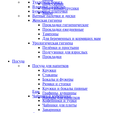
Туалетная бумага
Подгузники
Влажные салфетки
Подгузники-трусики
Бумажные платочки
Мыло
Ватные палочки и диски
Женская гигиена
Прокладки гигиенические
Прокладки ежедневные
Тампоны
Для беременных и кормящих мам
Урологическая гигиена
Пелёнки и простыни
Подгузники для взрослых
Прокладки
Посуда
Посуда для напитков
Кружки
Стаканы
Бокалы и фужеры
Рюмки и стопки
Кружки и бокалы пивные
Еще
Графины, кувшины
Чайники и кофейники
Наборы для напитков
Кофейники и турки
Чайники для плиты
Заварники