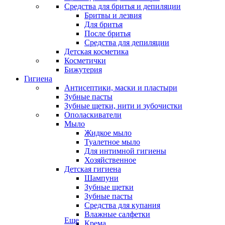
Средства для бритья и депиляции
Бритвы и лезвия
Для бритья
После бритья
Средства для депиляции
Детская косметика
Косметички
Бижутерия
Гигиена
Антисептики, маски и пластыри
Зубные пасты
Зубные щетки, нити и зубочистки
Ополаскиватели
Мыло
Жидкое мыло
Туалетное мыло
Для интимной гигиены
Хозяйственное
Детская гигиена
Шампуни
Зубные щетки
Зубные пасты
Средства для купания
Влажные салфетки
Еще
Крема