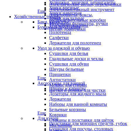
Задвижки, защелки, шпингалеты
Электрические вилки, переходники
Замки врезные
Электромонтажный инструмент
Еще
Замки навесные
Электрощиты, боксы,
Хозяйственные товары
Замки накладные
распределительные коробки
Баки, канистры
Мебельная фурнитура, ручки
Телекоммуникации
Бумажная продукция
Петли, доводчики
Полотенца
Салфетки
Держатели для полотенец
Уход за одеждой и обувью
Сушилки для белья
Гладильные доски и чехлы
Сушилки для обуви
Шнуры бельевые
Прищепки
Еще
Антистатики
Аксессуары для ванной
Мешки для стирки
Шторы и карнизы
Щётки и ролики для чистки
Дозаторы для жидкого мыла
Держатели
Наборы для ванной комнаты
Бельевые корзины
Еще
Коврики
Для кухни
Стаканы и подставки для щёток
Подставки для моющих средств, губок
Мыльницы
Сушилки для посуды, столовых
Полки