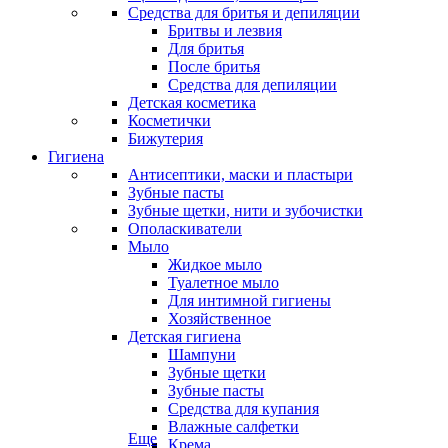
Средства для бритья и депиляции
Бритвы и лезвия
Для бритья
После бритья
Средства для депиляции
Детская косметика
Косметички
Бижутерия
Гигиена
Антисептики, маски и пластыри
Зубные пасты
Зубные щетки, нити и зубочистки
Ополаскиватели
Мыло
Жидкое мыло
Туалетное мыло
Для интимной гигиены
Хозяйственное
Детская гигиена
Шампуни
Зубные щетки
Зубные пасты
Средства для купания
Влажные салфетки
Еще
Крема