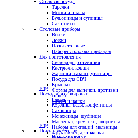
Столовая посуда
Тарелки
Миски и пиалы
Бульонницы и супницы
Салатники
Столовые приборы
Вилки
Ложки
Ножи столовые
Наборы столовых приборов
Для приготовления
Сковороды, сотейники
Кастрюли, ковши
Жаровни, казаны, утятницы
Посуда для СВЧ
Крышки
Еще
Формы для выпечки, противни,
Посуда для сервировки
горшки
Блюда
Миски и чашки
Корзины, вазы, конфетницы
Сахарницы
Менажницы, шубницы
Масленки, креманки, икорницы
Еще
Наборы для специй, мельницы
Ножи и аксессуары
Фруктовницы, этажерки
Ножи кухонные