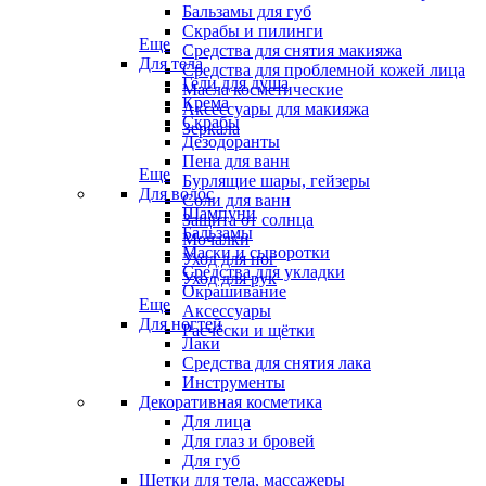
Бальзамы для губ
Скрабы и пилинги
Еще
Средства для снятия макияжа
Для тела
Средства для проблемной кожей лица
Гели для душа
Масла косметические
Крема
Аксессуары для макияжа
Скрабы
Зеркала
Дезодоранты
Пена для ванн
Еще
Бурлящие шары, гейзеры
Для волос
Соли для ванн
Шампуни
Защита от солнца
Бальзамы
Мочалки
Маски и сыворотки
Уход для ног
Средства для укладки
Уход для рук
Окрашивание
Еще
Аксессуары
Для ногтей
Расчёски и щётки
Лаки
Средства для снятия лака
Инструменты
Декоративная косметика
Для лица
Для глаз и бровей
Для губ
Щетки для тела, массажеры