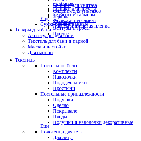
приборов
Ёршики для унитаза
Ёршики для посуды
Сидения для унитазов
Безмены и таймеры
Зеркала
Еще
Фольга и пергамент
Крючки
Сумки хозяйственные
Пакеты и пищевая пленка
Вантузы и тросы
Товары для бани
Прочее
Аксессуары для бани
Текстиль для бани и парной
Масла и настойки
Для парной
Текстиль
Постельное белье
Комплекты
Наволочки
Пододеяльники
Простыни
Постельные принадлежности
Подушки
Одеяло
Покрывало
Пледы
Подушки и наволочки декоративные
Еще
Полотенца для тела
Для лица