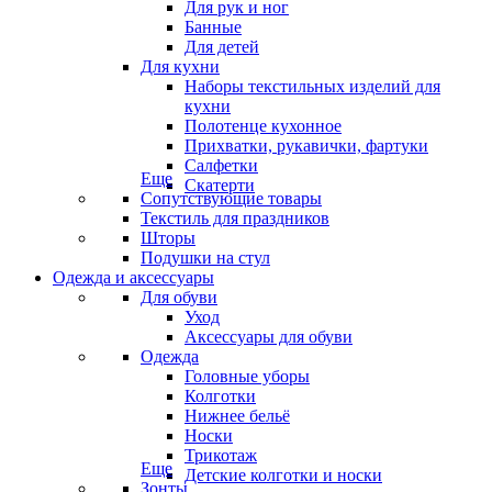
Для рук и ног
Банные
Для детей
Для кухни
Наборы текстильных изделий для
кухни
Полотенце кухонное
Прихватки, рукавички, фартуки
Салфетки
Еще
Скатерти
Сопутствующие товары
Текстиль для праздников
Шторы
Подушки на стул
Одежда и аксессуары
Для обуви
Уход
Аксессуары для обуви
Одежда
Головные уборы
Колготки
Нижнее бельё
Носки
Трикотаж
Еще
Детские колготки и носки
Зонты