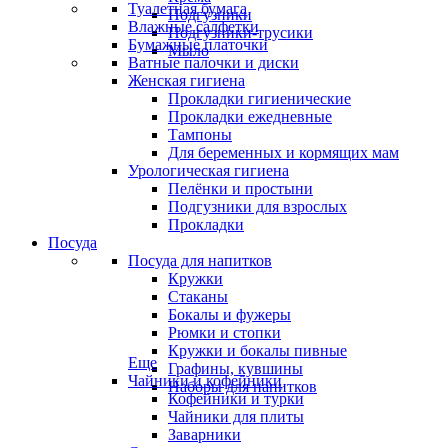
Туалетная бумага
Подгузники
Влажные салфетки
Подгузники-трусики
Бумажные платочки
Мыло
Ватные палочки и диски
Женская гигиена
Прокладки гигиенические
Прокладки ежедневные
Тампоны
Для беременных и кормящих мам
Урологическая гигиена
Пелёнки и простыни
Подгузники для взрослых
Прокладки
Посуда
Посуда для напитков
Кружки
Стаканы
Бокалы и фужеры
Рюмки и стопки
Кружки и бокалы пивные
Еще
Графины, кувшины
Чайники и кофейники
Наборы для напитков
Кофейники и турки
Чайники для плиты
Заварники