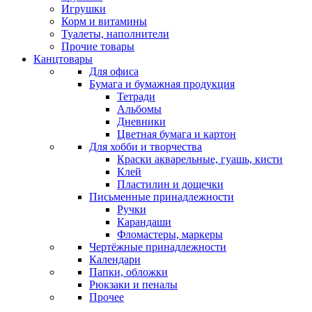
Игрушки
Корм и витамины
Туалеты, наполнители
Прочие товары
Канцтовары
Для офиса
Бумага и бумажная продукция
Тетради
Альбомы
Дневники
Цветная бумага и картон
Для хобби и творчества
Краски акварельные, гуашь, кисти
Клей
Пластилин и дощечки
Письменные принадлежности
Ручки
Карандаши
Фломастеры, маркеры
Чертёжные принадлежности
Календари
Папки, обложки
Рюкзаки и пеналы
Прочее