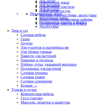
Для детей
Новогодний декор
Для женщин
Новогодний текстиль
Для мужчин
Новогодняя посуда
Праздничный декор
Маскарадные костюмы, аксессуары
Воздушные шары
Новогодние подарочные наборы
Подарочные пакеты и бумага
Подарочные пакеты и бумага
Аксессуары
Дача и сад
Садовая мебель
Газон
Грунты
Для туалетов и выгребных ям
Для уборки урожая
Ёмкости для растений
Парники и теплицы
Плёнка, сетка, укрывной материал
Поддержки для растений
Садовая техника
Садовая химия
Садовое освещение
Больше
→
Туризм и отдых
Кемпинговая мебель
Газ и горелки
Мангалы, решетки и шампуры