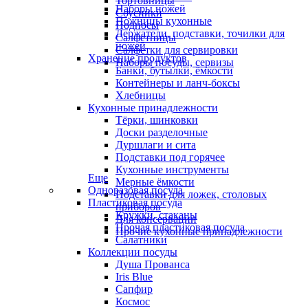
Тортовницы
Наборы ножей
Соусники
Ножницы кухонные
Подносы
Держатели, подставки, точилки для
Салфетницы
ножей
Салфетки для сервировки
Хранение продуктов
Наборы посуды, сервизы
Банки, бутылки, ёмкости
Контейнеры и ланч-боксы
Хлебницы
Кухонные принадлежности
Тёрки, шинковки
Доски разделочные
Дуршлаги и сита
Подставки под горячее
Кухонные инструменты
Еще
Мерные ёмкости
Одноразовая посуда
Подставки для ложек, столовых
Пластиковая посуда
приборов
Кружки, стаканы
Для консервации
Прочая пластиковая посуда
Прочие кухонные принадлежности
Салатники
Коллекции посуды
Душа Прованса
Iris Blue
Сапфир
Космос