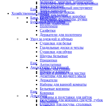
Задвижки, защелки, шпингалеты
Электрические вилки, переходники
Замки врезные
Электромонтажный инструмент
Еще
Замки навесные
Электрощиты, боксы,
Хозяйственные товары
Замки накладные
распределительные коробки
Баки, канистры
Мебельная фурнитура, ручки
Телекоммуникации
Бумажная продукция
Петли, доводчики
Полотенца
Салфетки
Держатели для полотенец
Уход за одеждой и обувью
Сушилки для белья
Гладильные доски и чехлы
Сушилки для обуви
Шнуры бельевые
Прищепки
Еще
Антистатики
Аксессуары для ванной
Мешки для стирки
Шторы и карнизы
Щётки и ролики для чистки
Дозаторы для жидкого мыла
Держатели
Наборы для ванной комнаты
Бельевые корзины
Еще
Коврики
Для кухни
Стаканы и подставки для щёток
Подставки для моющих средств, губок
Мыльницы
Сушилки для посуды, столовых
Полки