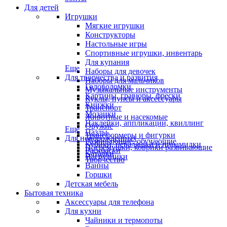
Для детей
Игрушки
Мягкие игрушки
Конструкторы
Настольные игры
Спортивные игрушки, инвентарь
Для купания
Еще
Наборы для девочек
Для творчества и развития
Наборы для мальчиков
Головоломки
Музыкальные инструменты
Картины, гравюры, фрески
Куклы, пупсы и аксессуары
Книжки
Транспорт
Мозаики
Животные и насекомые
Наклейки, аппликации, квиллинг
Оружие
Еще
Пазлы
Трансформеры и фигурки
Для новорожденных
Развивающие, обучающие
Кубики, неваляшки и пирамидки
Погремушки, коврики развивающие
Раскраски
Каталки
Нагрудники
Творчество
Ванны
Горшки
Детская мебель
Бытовая техника
Аксессуары для телефона
Для кухни
Чайники и термопоты