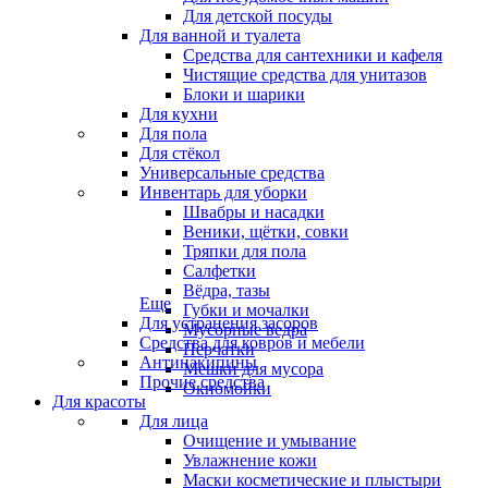
Для детской посуды
Для ванной и туалета
Средства для сантехники и кафеля
Чистящие средства для унитазов
Блоки и шарики
Для кухни
Для пола
Для стёкол
Универсальные средства
Инвентарь для уборки
Швабры и насадки
Веники, щётки, совки
Тряпки для пола
Салфетки
Вёдра, тазы
Еще
Губки и мочалки
Для устранения засоров
Мусорные ведра
Средства для ковров и мебели
Перчатки
Антинакипины
Мешки для мусора
Прочие средства
Окномойки
Для красоты
Для лица
Очищение и умывание
Увлажнение кожи
Маски косметические и плыстыри