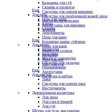
Бальзамы для губ
Скрабы и пилинги
Еще
Средства для снятия макияжа
Для тела
Средства для проблемной кожей лица
Гели для душа
Масла косметические
Крема
Аксессуары для макияжа
Скрабы
Зеркала
Дезодоранты
Пена для ванн
Еще
Бурлящие шары, гейзеры
Для волос
Соли для ванн
Шампуни
Защита от солнца
Бальзамы
Мочалки
Маски и сыворотки
Уход для ног
Средства для укладки
Уход для рук
Окрашивание
Еще
Аксессуары
Для ногтей
Расчёски и щётки
Лаки
Средства для снятия лака
Инструменты
Декоративная косметика
Для лица
Для глаз и бровей
Для губ
Щетки для тела, массажеры