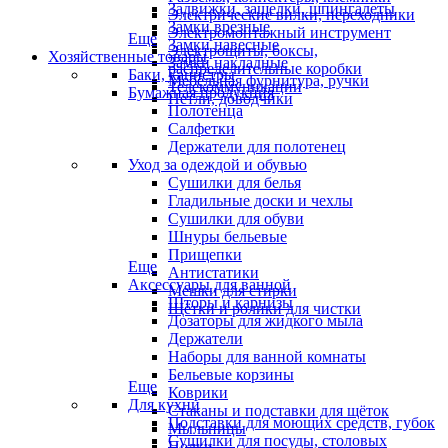
Задвижки, защелки, шпингалеты
Электрические вилки, переходники
Замки врезные
Электромонтажный инструмент
Еще
Замки навесные
Электрощиты, боксы,
Хозяйственные товары
Замки накладные
распределительные коробки
Баки, канистры
Мебельная фурнитура, ручки
Телекоммуникации
Бумажная продукция
Петли, доводчики
Полотенца
Салфетки
Держатели для полотенец
Уход за одеждой и обувью
Сушилки для белья
Гладильные доски и чехлы
Сушилки для обуви
Шнуры бельевые
Прищепки
Еще
Антистатики
Аксессуары для ванной
Мешки для стирки
Шторы и карнизы
Щётки и ролики для чистки
Дозаторы для жидкого мыла
Держатели
Наборы для ванной комнаты
Бельевые корзины
Еще
Коврики
Для кухни
Стаканы и подставки для щёток
Подставки для моющих средств, губок
Мыльницы
Сушилки для посуды, столовых
Полки