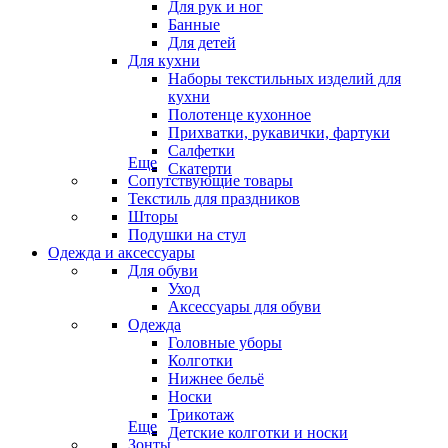
Для рук и ног
Банные
Для детей
Для кухни
Наборы текстильных изделий для
кухни
Полотенце кухонное
Прихватки, рукавички, фартуки
Салфетки
Еще
Скатерти
Сопутствующие товары
Текстиль для праздников
Шторы
Подушки на стул
Одежда и аксессуары
Для обуви
Уход
Аксессуары для обуви
Одежда
Головные уборы
Колготки
Нижнее бельё
Носки
Трикотаж
Еще
Детские колготки и носки
Зонты