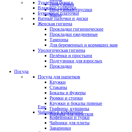
Туалетная бумага
Подгузники
Влажные салфетки
Подгузники-трусики
Бумажные платочки
Мыло
Ватные палочки и диски
Женская гигиена
Прокладки гигиенические
Прокладки ежедневные
Тампоны
Для беременных и кормящих мам
Урологическая гигиена
Пелёнки и простыни
Подгузники для взрослых
Прокладки
Посуда
Посуда для напитков
Кружки
Стаканы
Бокалы и фужеры
Рюмки и стопки
Кружки и бокалы пивные
Еще
Графины, кувшины
Чайники и кофейники
Наборы для напитков
Кофейники и турки
Чайники для плиты
Заварники