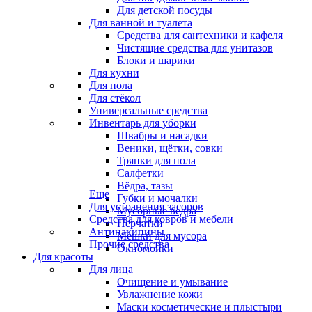
Для детской посуды
Для ванной и туалета
Средства для сантехники и кафеля
Чистящие средства для унитазов
Блоки и шарики
Для кухни
Для пола
Для стёкол
Универсальные средства
Инвентарь для уборки
Швабры и насадки
Веники, щётки, совки
Тряпки для пола
Салфетки
Вёдра, тазы
Еще
Губки и мочалки
Для устранения засоров
Мусорные ведра
Средства для ковров и мебели
Перчатки
Антинакипины
Мешки для мусора
Прочие средства
Окномойки
Для красоты
Для лица
Очищение и умывание
Увлажнение кожи
Маски косметические и плыстыри