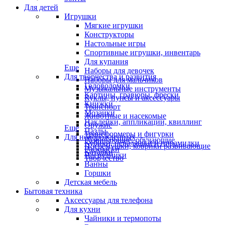
Для детей
Игрушки
Мягкие игрушки
Конструкторы
Настольные игры
Спортивные игрушки, инвентарь
Для купания
Еще
Наборы для девочек
Для творчества и развития
Наборы для мальчиков
Головоломки
Музыкальные инструменты
Картины, гравюры, фрески
Куклы, пупсы и аксессуары
Книжки
Транспорт
Мозаики
Животные и насекомые
Наклейки, аппликации, квиллинг
Оружие
Еще
Пазлы
Трансформеры и фигурки
Для новорожденных
Развивающие, обучающие
Кубики, неваляшки и пирамидки
Погремушки, коврики развивающие
Раскраски
Каталки
Нагрудники
Творчество
Ванны
Горшки
Детская мебель
Бытовая техника
Аксессуары для телефона
Для кухни
Чайники и термопоты