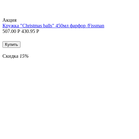
Aкция
Кружка "Christmas balls" 450мл фарфор /Fissman
507.00
Р
430.95
Р
Купить
Скидка
15%