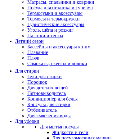
Матрасы, cпальники и коврики
Посуда для пикника и туризма
Термосумки и аксессуары
Термосы и термокружки
Туристические аксессуары
Уголь, щёпа и розжиг
Палатки и тенты
Летний сезон
Бассейны и аксессуары к ним
Плавание
Пляж
Самокаты, скейты и ролики
Для стирки
Гели для стирки
Порошок
Для детских вещей
Пятновыводитель
Кондиционер для белья
Капсулы для стирки
Отбеливатель
Для смягчения воды
Для уборки
Для мытья посуды
Жидкости и гели
Для посудомоечных машин