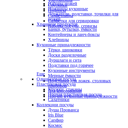
Тортовницы
Наборы ножей
Соусники
Ножницы кухонные
Подносы
Держатели, подставки, точилки для
Салфетницы
ножей
Салфетки для сервировки
Хранение продуктов
Наборы посуды, сервизы
Банки, бутылки, ёмкости
Контейнеры и ланч-боксы
Хлебницы
Кухонные принадлежности
Тёрки, шинковки
Доски разделочные
Дуршлаги и сита
Подставки под горячее
Кухонные инструменты
Еще
Мерные ёмкости
Одноразовая посуда
Подставки для ложек, столовых
Пластиковая посуда
приборов
Кружки, стаканы
Для консервации
Прочая пластиковая посуда
Прочие кухонные принадлежности
Салатники
Коллекции посуды
Душа Прованса
Iris Blue
Сапфир
Космос