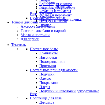
приборов
Ёршики для унитаза
Ёршики для посуды
Сидения для унитазов
Безмены и таймеры
Зеркала
Еще
Фольга и пергамент
Крючки
Сумки хозяйственные
Пакеты и пищевая пленка
Вантузы и тросы
Товары для бани
Прочее
Аксессуары для бани
Текстиль для бани и парной
Масла и настойки
Для парной
Текстиль
Постельное белье
Комплекты
Наволочки
Пододеяльники
Простыни
Постельные принадлежности
Подушки
Одеяло
Покрывало
Пледы
Подушки и наволочки декоративные
Еще
Полотенца для тела
Для лица