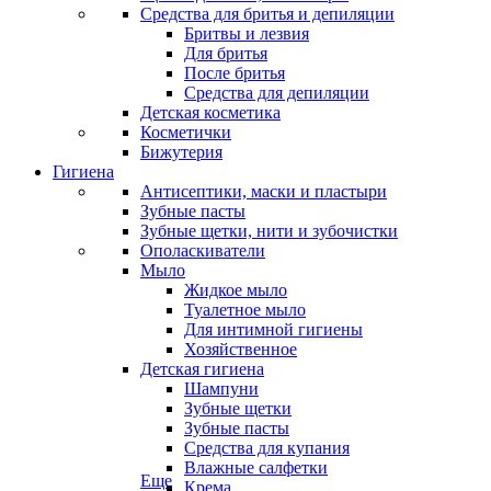
Средства для бритья и депиляции
Бритвы и лезвия
Для бритья
После бритья
Средства для депиляции
Детская косметика
Косметички
Бижутерия
Гигиена
Антисептики, маски и пластыри
Зубные пасты
Зубные щетки, нити и зубочистки
Ополаскиватели
Мыло
Жидкое мыло
Туалетное мыло
Для интимной гигиены
Хозяйственное
Детская гигиена
Шампуни
Зубные щетки
Зубные пасты
Средства для купания
Влажные салфетки
Еще
Крема