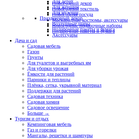
Для детей
Новогодний декор
Для женщин
Новогодний текстиль
Для мужчин
Новогодняя посуда
Праздничный декор
Маскарадные костюмы, аксессуары
Воздушные шары
Новогодние подарочные наборы
Подарочные пакеты и бумага
Подарочные пакеты и бумага
Аксессуары
Дача и сад
Садовая мебель
Газон
Грунты
Для туалетов и выгребных ям
Для уборки урожая
Ёмкости для растений
Парники и теплицы
Плёнка, сетка, укрывной материал
Поддержки для растений
Садовая техника
Садовая химия
Садовое освещение
Больше
→
Туризм и отдых
Кемпинговая мебель
Газ и горелки
Мангалы, решетки и шампуры