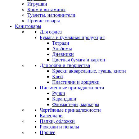
Игрушки
Корм и витамины
Туалеты, наполнители
Прочие товары
Канцтовары
Для офиса
Бумага и бумажная продукция
Тетради
Альбомы
Дневники
Цветная бумага и картон
Для хобби и творчества
Краски акварельные, гуашь, кисти
Клей
Пластилин и дощечки
Письменные принадлежности
Ручки
Карандаши
Фломастеры, маркеры
Чертёжные принадлежности
Календари
Папки, обложки
Рюкзаки и пеналы
Прочее