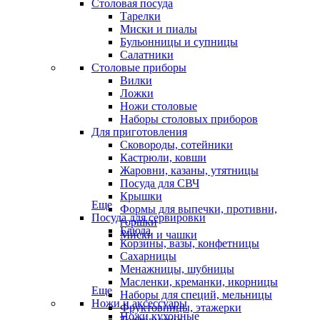
Столовая посуда
Тарелки
Миски и пиалы
Бульонницы и супницы
Салатники
Столовые приборы
Вилки
Ложки
Ножи столовые
Наборы столовых приборов
Для приготовления
Сковороды, сотейники
Кастрюли, ковши
Жаровни, казаны, утятницы
Посуда для СВЧ
Крышки
Еще
Формы для выпечки, противни,
Посуда для сервировки
горшки
Блюда
Миски и чашки
Корзины, вазы, конфетницы
Сахарницы
Менажницы, шубницы
Масленки, креманки, икорницы
Еще
Наборы для специй, мельницы
Ножи и аксессуары
Фруктовницы, этажерки
Ножи кухонные