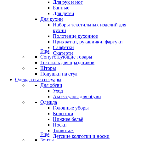
Для рук и ног
Банные
Для детей
Для кухни
Наборы текстильных изделий для
кухни
Полотенце кухонное
Прихватки, рукавички, фартуки
Салфетки
Еще
Скатерти
Сопутствующие товары
Текстиль для праздников
Шторы
Подушки на стул
Одежда и аксессуары
Для обуви
Уход
Аксессуары для обуви
Одежда
Головные уборы
Колготки
Нижнее бельё
Носки
Трикотаж
Еще
Детские колготки и носки
Зонты