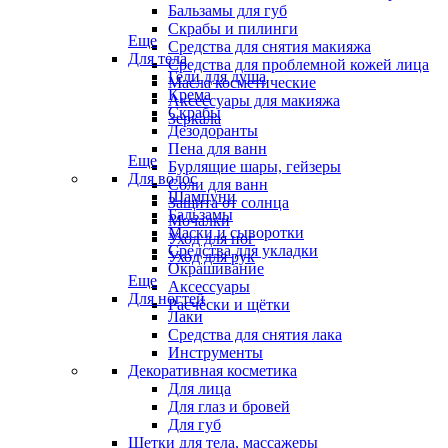
Бальзамы для губ
Скрабы и пилинги
Еще
Средства для снятия макияжа
Для тела
Средства для проблемной кожей лица
Гели для душа
Масла косметические
Крема
Аксессуары для макияжа
Скрабы
Зеркала
Дезодоранты
Пена для ванн
Еще
Бурлящие шары, гейзеры
Для волос
Соли для ванн
Шампуни
Защита от солнца
Бальзамы
Мочалки
Маски и сыворотки
Уход для ног
Средства для укладки
Уход для рук
Окрашивание
Еще
Аксессуары
Для ногтей
Расчёски и щётки
Лаки
Средства для снятия лака
Инструменты
Декоративная косметика
Для лица
Для глаз и бровей
Для губ
Щетки для тела, массажеры