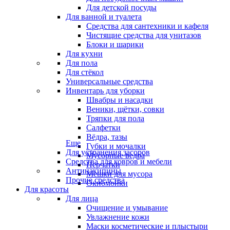
Для детской посуды
Для ванной и туалета
Средства для сантехники и кафеля
Чистящие средства для унитазов
Блоки и шарики
Для кухни
Для пола
Для стёкол
Универсальные средства
Инвентарь для уборки
Швабры и насадки
Веники, щётки, совки
Тряпки для пола
Салфетки
Вёдра, тазы
Еще
Губки и мочалки
Для устранения засоров
Мусорные ведра
Средства для ковров и мебели
Перчатки
Антинакипины
Мешки для мусора
Прочие средства
Окномойки
Для красоты
Для лица
Очищение и умывание
Увлажнение кожи
Маски косметические и плыстыри