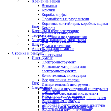
Хранение вещей
Вешалки
Крючки
Короба, корфы
Органайзеры и разделители
Корзины, контейнеры, коробки, ящики
Еще
Комоды
Карнизы и комплектующие
Полки и этажерки
Термометры
Подставки под украшения
Заглушки, накладки, блокаторы
Вакуумные мешки, чехлы
Шитьё
Сумки и тележки
Аксессуары для каминов
Шкатулки
Стройка и ремонт
Аксессуары
Инструмент
Электроинструмент
Расходные материалы для
электроинструмента
Бензотехника, аксессуары
Все для пайки, сварки
Еще
Измерительный инструмент
Сантехника
Малярный и штукатурный инструмент
Смесители
Столярно-слесарный инструмент
Гибкая подводка, шланги
Пистолеты для герметика, пены, клея
Водосливная арматура
Стремянки
Запорная и регулировочная арматура
Ящики, сумки, крепления для
Радиаторы и комплектующие