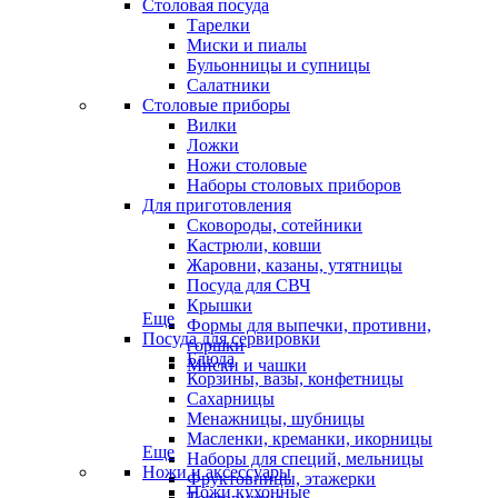
Столовая посуда
Тарелки
Миски и пиалы
Бульонницы и супницы
Салатники
Столовые приборы
Вилки
Ложки
Ножи столовые
Наборы столовых приборов
Для приготовления
Сковороды, сотейники
Кастрюли, ковши
Жаровни, казаны, утятницы
Посуда для СВЧ
Крышки
Еще
Формы для выпечки, противни,
Посуда для сервировки
горшки
Блюда
Миски и чашки
Корзины, вазы, конфетницы
Сахарницы
Менажницы, шубницы
Масленки, креманки, икорницы
Еще
Наборы для специй, мельницы
Ножи и аксессуары
Фруктовницы, этажерки
Ножи кухонные