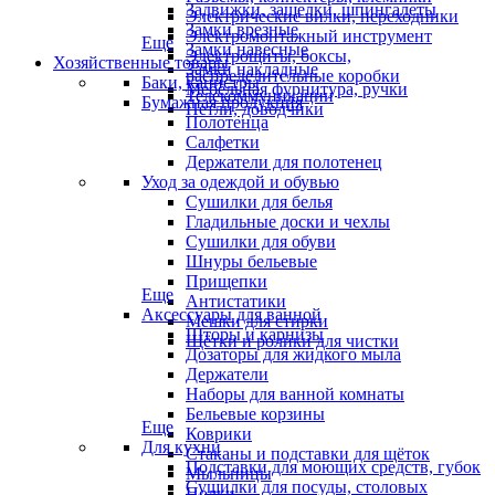
Задвижки, защелки, шпингалеты
Электрические вилки, переходники
Замки врезные
Электромонтажный инструмент
Еще
Замки навесные
Электрощиты, боксы,
Хозяйственные товары
Замки накладные
распределительные коробки
Баки, канистры
Мебельная фурнитура, ручки
Телекоммуникации
Бумажная продукция
Петли, доводчики
Полотенца
Салфетки
Держатели для полотенец
Уход за одеждой и обувью
Сушилки для белья
Гладильные доски и чехлы
Сушилки для обуви
Шнуры бельевые
Прищепки
Еще
Антистатики
Аксессуары для ванной
Мешки для стирки
Шторы и карнизы
Щётки и ролики для чистки
Дозаторы для жидкого мыла
Держатели
Наборы для ванной комнаты
Бельевые корзины
Еще
Коврики
Для кухни
Стаканы и подставки для щёток
Подставки для моющих средств, губок
Мыльницы
Сушилки для посуды, столовых
Полки