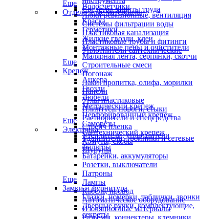
инструмента
Еще
Водосчетчики
Средства защиты труда
Отделочные материалы
Люки ревизионные, вентиляция
Краска
Системы фильтрации воды
Герметики
Пластиковая канализация
Жидкие гвозди, клеи
Пластиковые трубы и фитинги
Монтажные пены и очистители
Уплотнители сантехнические
Малярная лента, серпянки, скотчи
Еще
Строительные смеси
Крепеж
Погонаж
Анкера
Лаки, пропитка, олифа, морилки
Гвозди
Панели
Дюбели
Углы пластиковые
Метрический крепеж
Плинтуса, пороги, стыки
Перфорированный крепеж
Растворители и спецсредства
Еще
Саморезы
Стрейч пленка
Электрика
Сантехнический крепеж
Утеплители, уплотнители
Удлинители, тройники и сетевые
Хомуты, скобы
фильтры
Шурупы
Батарейки, аккумуляторы
Розетки, выключатели
Патроны
Еще
Лампы
Замки и фурнитура
Кабель, провод
Глазки, номерки, таблички, звонки
Автоматическое оборудование
Дверные ручки, комплектующие,
Изоляционные материалы
секреты
Разъемы, коннектеры, клемники