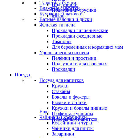
Туалетная бумага
Подгузники
Влажные салфетки
Подгузники-трусики
Бумажные платочки
Мыло
Ватные палочки и диски
Женская гигиена
Прокладки гигиенические
Прокладки ежедневные
Тампоны
Для беременных и кормящих мам
Урологическая гигиена
Пелёнки и простыни
Подгузники для взрослых
Прокладки
Посуда
Посуда для напитков
Кружки
Стаканы
Бокалы и фужеры
Рюмки и стопки
Кружки и бокалы пивные
Еще
Графины, кувшины
Чайники и кофейники
Наборы для напитков
Кофейники и турки
Чайники для плиты
Заварники