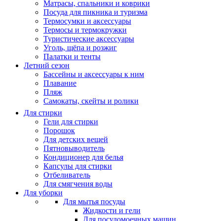
Матрасы, cпальники и коврики
Посуда для пикника и туризма
Термосумки и аксессуары
Термосы и термокружки
Туристические аксессуары
Уголь, щёпа и розжиг
Палатки и тенты
Летний сезон
Бассейны и аксессуары к ним
Плавание
Пляж
Самокаты, скейты и ролики
Для стирки
Гели для стирки
Порошок
Для детских вещей
Пятновыводитель
Кондиционер для белья
Капсулы для стирки
Отбеливатель
Для смягчения воды
Для уборки
Для мытья посуды
Жидкости и гели
Для посудомоечных машин