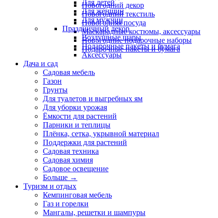
Для детей
Новогодний декор
Для женщин
Новогодний текстиль
Для мужчин
Новогодняя посуда
Праздничный декор
Маскарадные костюмы, аксессуары
Воздушные шары
Новогодние подарочные наборы
Подарочные пакеты и бумага
Подарочные пакеты и бумага
Аксессуары
Дача и сад
Садовая мебель
Газон
Грунты
Для туалетов и выгребных ям
Для уборки урожая
Ёмкости для растений
Парники и теплицы
Плёнка, сетка, укрывной материал
Поддержки для растений
Садовая техника
Садовая химия
Садовое освещение
Больше
→
Туризм и отдых
Кемпинговая мебель
Газ и горелки
Мангалы, решетки и шампуры