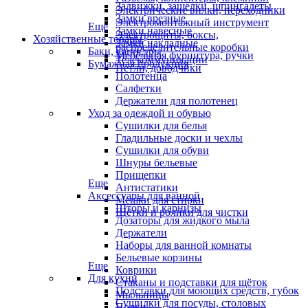
Задвижки, защелки, шпингалеты
Электрические вилки, переходники
Замки врезные
Электромонтажный инструмент
Еще
Замки навесные
Электрощиты, боксы,
Хозяйственные товары
Замки накладные
распределительные коробки
Баки, канистры
Мебельная фурнитура, ручки
Телекоммуникации
Бумажная продукция
Петли, доводчики
Полотенца
Салфетки
Держатели для полотенец
Уход за одеждой и обувью
Сушилки для белья
Гладильные доски и чехлы
Сушилки для обуви
Шнуры бельевые
Прищепки
Еще
Антистатики
Аксессуары для ванной
Мешки для стирки
Шторы и карнизы
Щётки и ролики для чистки
Дозаторы для жидкого мыла
Держатели
Наборы для ванной комнаты
Бельевые корзины
Еще
Коврики
Для кухни
Стаканы и подставки для щёток
Подставки для моющих средств, губок
Мыльницы
Сушилки для посуды, столовых
Полки