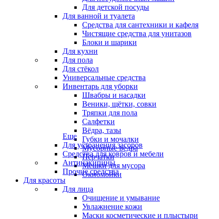
Для детской посуды
Для ванной и туалета
Средства для сантехники и кафеля
Чистящие средства для унитазов
Блоки и шарики
Для кухни
Для пола
Для стёкол
Универсальные средства
Инвентарь для уборки
Швабры и насадки
Веники, щётки, совки
Тряпки для пола
Салфетки
Вёдра, тазы
Еще
Губки и мочалки
Для устранения засоров
Мусорные ведра
Средства для ковров и мебели
Перчатки
Антинакипины
Мешки для мусора
Прочие средства
Окномойки
Для красоты
Для лица
Очищение и умывание
Увлажнение кожи
Маски косметические и плыстыри