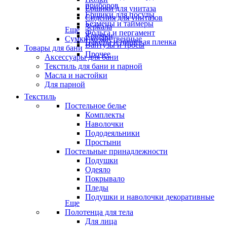
приборов
Ёршики для унитаза
Ёршики для посуды
Сидения для унитазов
Безмены и таймеры
Зеркала
Еще
Фольга и пергамент
Крючки
Сумки хозяйственные
Пакеты и пищевая пленка
Вантузы и тросы
Товары для бани
Прочее
Аксессуары для бани
Текстиль для бани и парной
Масла и настойки
Для парной
Текстиль
Постельное белье
Комплекты
Наволочки
Пододеяльники
Простыни
Постельные принадлежности
Подушки
Одеяло
Покрывало
Пледы
Подушки и наволочки декоративные
Еще
Полотенца для тела
Для лица