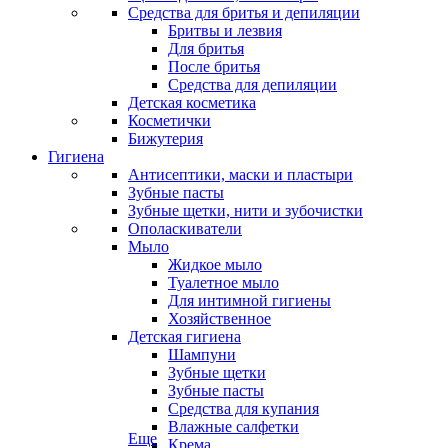
Средства для бритья и депиляции
Бритвы и лезвия
Для бритья
После бритья
Средства для депиляции
Детская косметика
Косметички
Бижутерия
Гигиена
Антисептики, маски и пластыри
Зубные пасты
Зубные щетки, нити и зубочистки
Ополаскиватели
Мыло
Жидкое мыло
Туалетное мыло
Для интимной гигиены
Хозяйственное
Детская гигиена
Шампуни
Зубные щетки
Зубные пасты
Средства для купания
Влажные салфетки
Еще
Крема