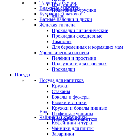
Туалетная бумага
Подгузники
Влажные салфетки
Подгузники-трусики
Бумажные платочки
Мыло
Ватные палочки и диски
Женская гигиена
Прокладки гигиенические
Прокладки ежедневные
Тампоны
Для беременных и кормящих мам
Урологическая гигиена
Пелёнки и простыни
Подгузники для взрослых
Прокладки
Посуда
Посуда для напитков
Кружки
Стаканы
Бокалы и фужеры
Рюмки и стопки
Кружки и бокалы пивные
Еще
Графины, кувшины
Чайники и кофейники
Наборы для напитков
Кофейники и турки
Чайники для плиты
Заварники