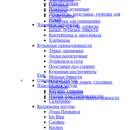
Тортовницы
Наборы ножей
Соусники
Ножницы кухонные
Подносы
Держатели, подставки, точилки для
Салфетницы
ножей
Салфетки для сервировки
Хранение продуктов
Наборы посуды, сервизы
Банки, бутылки, ёмкости
Контейнеры и ланч-боксы
Хлебницы
Кухонные принадлежности
Тёрки, шинковки
Доски разделочные
Дуршлаги и сита
Подставки под горячее
Кухонные инструменты
Еще
Мерные ёмкости
Одноразовая посуда
Подставки для ложек, столовых
Пластиковая посуда
приборов
Кружки, стаканы
Для консервации
Прочая пластиковая посуда
Прочие кухонные принадлежности
Салатники
Коллекции посуды
Душа Прованса
Iris Blue
Сапфир
Космос