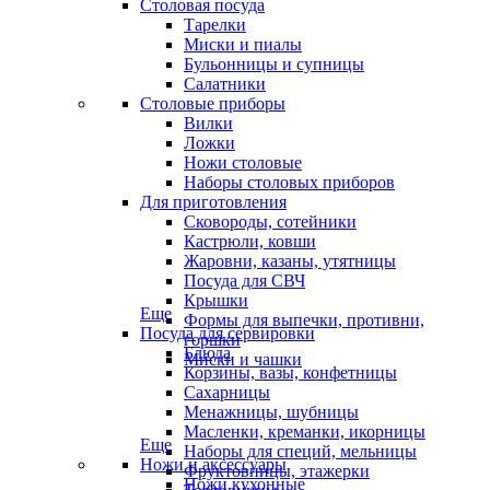
Столовая посуда
Тарелки
Миски и пиалы
Бульонницы и супницы
Салатники
Столовые приборы
Вилки
Ложки
Ножи столовые
Наборы столовых приборов
Для приготовления
Сковороды, сотейники
Кастрюли, ковши
Жаровни, казаны, утятницы
Посуда для СВЧ
Крышки
Еще
Формы для выпечки, противни,
Посуда для сервировки
горшки
Блюда
Миски и чашки
Корзины, вазы, конфетницы
Сахарницы
Менажницы, шубницы
Масленки, креманки, икорницы
Еще
Наборы для специй, мельницы
Ножи и аксессуары
Фруктовницы, этажерки
Ножи кухонные