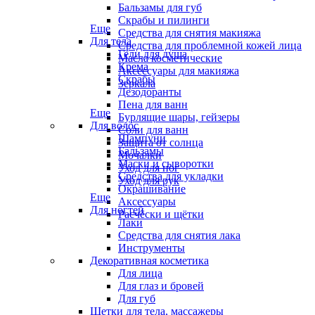
Бальзамы для губ
Скрабы и пилинги
Еще
Средства для снятия макияжа
Для тела
Средства для проблемной кожей лица
Гели для душа
Масла косметические
Крема
Аксессуары для макияжа
Скрабы
Зеркала
Дезодоранты
Пена для ванн
Еще
Бурлящие шары, гейзеры
Для волос
Соли для ванн
Шампуни
Защита от солнца
Бальзамы
Мочалки
Маски и сыворотки
Уход для ног
Средства для укладки
Уход для рук
Окрашивание
Еще
Аксессуары
Для ногтей
Расчёски и щётки
Лаки
Средства для снятия лака
Инструменты
Декоративная косметика
Для лица
Для глаз и бровей
Для губ
Щетки для тела, массажеры