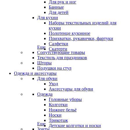
Для рук и ног
Банные
Для детей
Для кухни
Наборы текстильных изделий для
кухни
Полотенце кухонное
Прихватки, рукавички, фартуки
Салфетки
Еще
Скатерти
Сопутствующие товары
Текстиль для праздников
Шторы
Подушки на стул
Одежда и аксессуары
Для обуви
Уход
Аксессуары для обуви
Одежда
Головные уборы
Колготки
Нижнее бельё
Носки
Трикотаж
Еще
Детские колготки и носки
Зонты