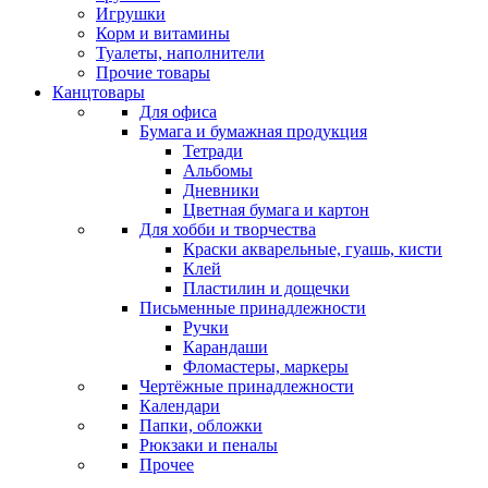
Игрушки
Корм и витамины
Туалеты, наполнители
Прочие товары
Канцтовары
Для офиса
Бумага и бумажная продукция
Тетради
Альбомы
Дневники
Цветная бумага и картон
Для хобби и творчества
Краски акварельные, гуашь, кисти
Клей
Пластилин и дощечки
Письменные принадлежности
Ручки
Карандаши
Фломастеры, маркеры
Чертёжные принадлежности
Календари
Папки, обложки
Рюкзаки и пеналы
Прочее