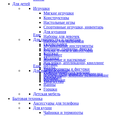
Для детей
Игрушки
Мягкие игрушки
Конструкторы
Настольные игры
Спортивные игрушки, инвентарь
Для купания
Еще
Наборы для девочек
Для творчества и развития
Наборы для мальчиков
Головоломки
Музыкальные инструменты
Картины, гравюры, фрески
Куклы, пупсы и аксессуары
Книжки
Транспорт
Мозаики
Животные и насекомые
Наклейки, аппликации, квиллинг
Оружие
Еще
Пазлы
Трансформеры и фигурки
Для новорожденных
Развивающие, обучающие
Кубики, неваляшки и пирамидки
Погремушки, коврики развивающие
Раскраски
Каталки
Нагрудники
Творчество
Ванны
Горшки
Детская мебель
Бытовая техника
Аксессуары для телефона
Для кухни
Чайники и термопоты