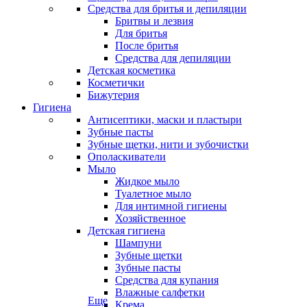
Средства для бритья и депиляции
Бритвы и лезвия
Для бритья
После бритья
Средства для депиляции
Детская косметика
Косметички
Бижутерия
Гигиена
Антисептики, маски и пластыри
Зубные пасты
Зубные щетки, нити и зубочистки
Ополаскиватели
Мыло
Жидкое мыло
Туалетное мыло
Для интимной гигиены
Хозяйственное
Детская гигиена
Шампуни
Зубные щетки
Зубные пасты
Средства для купания
Влажные салфетки
Еще
Крема