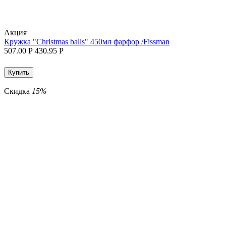
Aкция
Кружка "Christmas balls" 450мл фарфор /Fissman
507.00
Р
430.95
Р
Купить
Скидка
15%