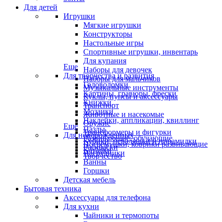
Для детей
Игрушки
Мягкие игрушки
Конструкторы
Настольные игры
Спортивные игрушки, инвентарь
Для купания
Еще
Наборы для девочек
Для творчества и развития
Наборы для мальчиков
Головоломки
Музыкальные инструменты
Картины, гравюры, фрески
Куклы, пупсы и аксессуары
Книжки
Транспорт
Мозаики
Животные и насекомые
Наклейки, аппликации, квиллинг
Оружие
Еще
Пазлы
Трансформеры и фигурки
Для новорожденных
Развивающие, обучающие
Кубики, неваляшки и пирамидки
Погремушки, коврики развивающие
Раскраски
Каталки
Нагрудники
Творчество
Ванны
Горшки
Детская мебель
Бытовая техника
Аксессуары для телефона
Для кухни
Чайники и термопоты