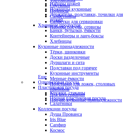
Тортовницы
Наборы ножей
Соусники
Ножницы кухонные
Подносы
Держатели, подставки, точилки для
Салфетницы
ножей
Салфетки для сервировки
Хранение продуктов
Наборы посуды, сервизы
Банки, бутылки, ёмкости
Контейнеры и ланч-боксы
Хлебницы
Кухонные принадлежности
Тёрки, шинковки
Доски разделочные
Дуршлаги и сита
Подставки под горячее
Кухонные инструменты
Еще
Мерные ёмкости
Одноразовая посуда
Подставки для ложек, столовых
Пластиковая посуда
приборов
Кружки, стаканы
Для консервации
Прочая пластиковая посуда
Прочие кухонные принадлежности
Салатники
Коллекции посуды
Душа Прованса
Iris Blue
Сапфир
Космос