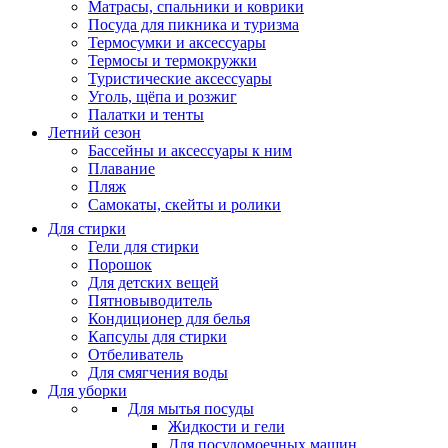
Матрасы, cпальники и коврики
Посуда для пикника и туризма
Термосумки и аксессуары
Термосы и термокружки
Туристические аксессуары
Уголь, щёпа и розжиг
Палатки и тенты
Летний сезон
Бассейны и аксессуары к ним
Плавание
Пляж
Самокаты, скейты и ролики
Для стирки
Гели для стирки
Порошок
Для детских вещей
Пятновыводитель
Кондиционер для белья
Капсулы для стирки
Отбеливатель
Для смягчения воды
Для уборки
Для мытья посуды
Жидкости и гели
Для посудомоечных машин