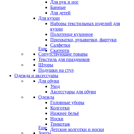
Для рук и ног
Банные
Для детей
Для кухни
Наборы текстильных изделий для
кухни
Полотенце кухонное
Прихватки, рукавички, фартуки
Салфетки
Еще
Скатерти
Сопутствующие товары
Текстиль для праздников
Шторы
Подушки на стул
Одежда и аксессуары
Для обуви
Уход
Аксессуары для обуви
Одежда
Головные уборы
Колготки
Нижнее бельё
Носки
Трикотаж
Еще
Детские колготки и носки
Зонты