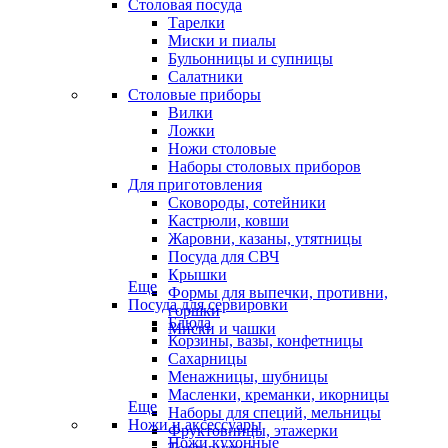
Столовая посуда
Тарелки
Миски и пиалы
Бульонницы и супницы
Салатники
Столовые приборы
Вилки
Ложки
Ножи столовые
Наборы столовых приборов
Для приготовления
Сковороды, сотейники
Кастрюли, ковши
Жаровни, казаны, утятницы
Посуда для СВЧ
Крышки
Еще
Формы для выпечки, противни,
Посуда для сервировки
горшки
Блюда
Миски и чашки
Корзины, вазы, конфетницы
Сахарницы
Менажницы, шубницы
Масленки, креманки, икорницы
Еще
Наборы для специй, мельницы
Ножи и аксессуары
Фруктовницы, этажерки
Ножи кухонные