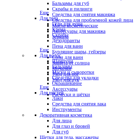
Бальзамы для губ
Скрабы и пилинги
Еще
Средства для снятия макияжа
Для тела
Средства для проблемной кожей лица
Гели для душа
Масла косметические
Крема
Аксессуары для макияжа
Скрабы
Зеркала
Дезодоранты
Пена для ванн
Еще
Бурлящие шары, гейзеры
Для волос
Соли для ванн
Шампуни
Защита от солнца
Бальзамы
Мочалки
Маски и сыворотки
Уход для ног
Средства для укладки
Уход для рук
Окрашивание
Еще
Аксессуары
Для ногтей
Расчёски и щётки
Лаки
Средства для снятия лака
Инструменты
Декоративная косметика
Для лица
Для глаз и бровей
Для губ
Щетки для тела, массажеры