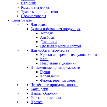
Игрушки
Корм и витамины
Туалеты, наполнители
Прочие товары
Канцтовары
Для офиса
Бумага и бумажная продукция
Тетради
Альбомы
Дневники
Цветная бумага и картон
Для хобби и творчества
Краски акварельные, гуашь, кисти
Клей
Пластилин и дощечки
Письменные принадлежности
Ручки
Карандаши
Фломастеры, маркеры
Чертёжные принадлежности
Календари
Папки, обложки
Рюкзаки и пеналы
Прочее