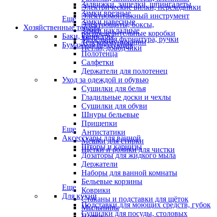
Задвижки, защелки, шпингалеты
Электрические вилки, переходники
Замки врезные
Электромонтажный инструмент
Еще
Замки навесные
Электрощиты, боксы,
Хозяйственные товары
Замки накладные
распределительные коробки
Баки, канистры
Мебельная фурнитура, ручки
Телекоммуникации
Бумажная продукция
Петли, доводчики
Полотенца
Салфетки
Держатели для полотенец
Уход за одеждой и обувью
Сушилки для белья
Гладильные доски и чехлы
Сушилки для обуви
Шнуры бельевые
Прищепки
Еще
Антистатики
Аксессуары для ванной
Мешки для стирки
Шторы и карнизы
Щётки и ролики для чистки
Дозаторы для жидкого мыла
Держатели
Наборы для ванной комнаты
Бельевые корзины
Еще
Коврики
Для кухни
Стаканы и подставки для щёток
Подставки для моющих средств, губок
Мыльницы
Сушилки для посуды, столовых
Полки