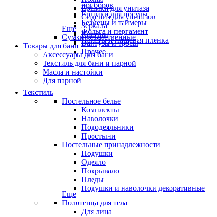
приборов
Ёршики для унитаза
Ёршики для посуды
Сидения для унитазов
Безмены и таймеры
Зеркала
Еще
Фольга и пергамент
Крючки
Сумки хозяйственные
Пакеты и пищевая пленка
Вантузы и тросы
Товары для бани
Прочее
Аксессуары для бани
Текстиль для бани и парной
Масла и настойки
Для парной
Текстиль
Постельное белье
Комплекты
Наволочки
Пододеяльники
Простыни
Постельные принадлежности
Подушки
Одеяло
Покрывало
Пледы
Подушки и наволочки декоративные
Еще
Полотенца для тела
Для лица