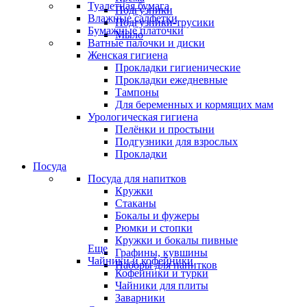
Туалетная бумага
Подгузники
Влажные салфетки
Подгузники-трусики
Бумажные платочки
Мыло
Ватные палочки и диски
Женская гигиена
Прокладки гигиенические
Прокладки ежедневные
Тампоны
Для беременных и кормящих мам
Урологическая гигиена
Пелёнки и простыни
Подгузники для взрослых
Прокладки
Посуда
Посуда для напитков
Кружки
Стаканы
Бокалы и фужеры
Рюмки и стопки
Кружки и бокалы пивные
Еще
Графины, кувшины
Чайники и кофейники
Наборы для напитков
Кофейники и турки
Чайники для плиты
Заварники