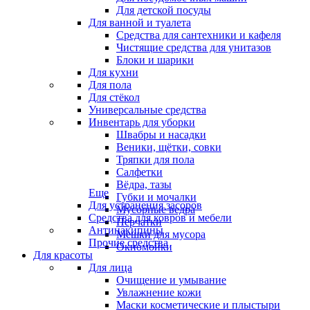
Для детской посуды
Для ванной и туалета
Средства для сантехники и кафеля
Чистящие средства для унитазов
Блоки и шарики
Для кухни
Для пола
Для стёкол
Универсальные средства
Инвентарь для уборки
Швабры и насадки
Веники, щётки, совки
Тряпки для пола
Салфетки
Вёдра, тазы
Еще
Губки и мочалки
Для устранения засоров
Мусорные ведра
Средства для ковров и мебели
Перчатки
Антинакипины
Мешки для мусора
Прочие средства
Окномойки
Для красоты
Для лица
Очищение и умывание
Увлажнение кожи
Маски косметические и плыстыри