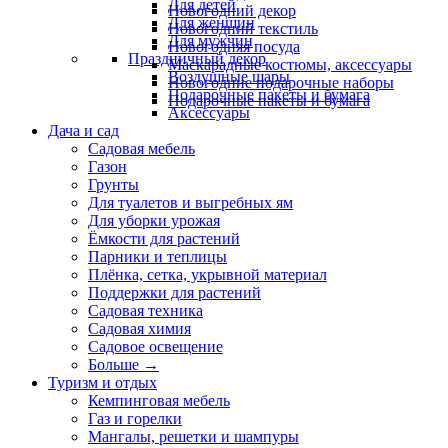
Для детей
Новогодний декор
Для женщин
Новогодний текстиль
Для мужчин
Новогодняя посуда
Праздничный декор
Маскарадные костюмы, аксессуары
Воздушные шары
Новогодние подарочные наборы
Подарочные пакеты и бумага
Подарочные пакеты и бумага
Аксессуары
Дача и сад
Садовая мебель
Газон
Грунты
Для туалетов и выгребных ям
Для уборки урожая
Ёмкости для растений
Парники и теплицы
Плёнка, сетка, укрывной материал
Поддержки для растений
Садовая техника
Садовая химия
Садовое освещение
Больше
→
Туризм и отдых
Кемпинговая мебель
Газ и горелки
Мангалы, решетки и шампуры