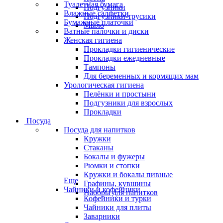
Туалетная бумага
Подгузники
Влажные салфетки
Подгузники-трусики
Бумажные платочки
Мыло
Ватные палочки и диски
Женская гигиена
Прокладки гигиенические
Прокладки ежедневные
Тампоны
Для беременных и кормящих мам
Урологическая гигиена
Пелёнки и простыни
Подгузники для взрослых
Прокладки
Посуда
Посуда для напитков
Кружки
Стаканы
Бокалы и фужеры
Рюмки и стопки
Кружки и бокалы пивные
Еще
Графины, кувшины
Чайники и кофейники
Наборы для напитков
Кофейники и турки
Чайники для плиты
Заварники