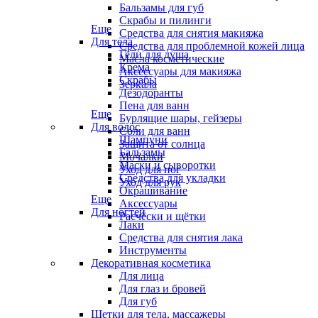
Бальзамы для губ
Скрабы и пилинги
Еще
Средства для снятия макияжа
Для тела
Средства для проблемной кожей лица
Гели для душа
Масла косметические
Крема
Аксессуары для макияжа
Скрабы
Зеркала
Дезодоранты
Пена для ванн
Еще
Бурлящие шары, гейзеры
Для волос
Соли для ванн
Шампуни
Защита от солнца
Бальзамы
Мочалки
Маски и сыворотки
Уход для ног
Средства для укладки
Уход для рук
Окрашивание
Еще
Аксессуары
Для ногтей
Расчёски и щётки
Лаки
Средства для снятия лака
Инструменты
Декоративная косметика
Для лица
Для глаз и бровей
Для губ
Щетки для тела, массажеры