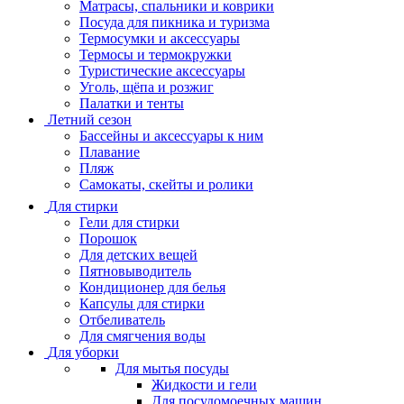
Матрасы, cпальники и коврики
Посуда для пикника и туризма
Термосумки и аксессуары
Термосы и термокружки
Туристические аксессуары
Уголь, щёпа и розжиг
Палатки и тенты
Летний сезон
Бассейны и аксессуары к ним
Плавание
Пляж
Самокаты, скейты и ролики
Для стирки
Гели для стирки
Порошок
Для детских вещей
Пятновыводитель
Кондиционер для белья
Капсулы для стирки
Отбеливатель
Для смягчения воды
Для уборки
Для мытья посуды
Жидкости и гели
Для посудомоечных машин