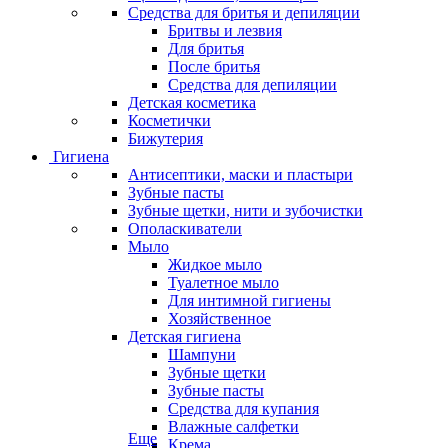
Средства для бритья и депиляции
Бритвы и лезвия
Для бритья
После бритья
Средства для депиляции
Детская косметика
Косметички
Бижутерия
Гигиена
Антисептики, маски и пластыри
Зубные пасты
Зубные щетки, нити и зубочистки
Ополаскиватели
Мыло
Жидкое мыло
Туалетное мыло
Для интимной гигиены
Хозяйственное
Детская гигиена
Шампуни
Зубные щетки
Зубные пасты
Средства для купания
Влажные салфетки
Еще
Крема