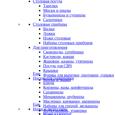
Столовая посуда
Тарелки
Миски и пиалы
Бульонницы и супницы
Салатники
Столовые приборы
Вилки
Ложки
Ножи столовые
Наборы столовых приборов
Для приготовления
Сковороды, сотейники
Кастрюли, ковши
Жаровни, казаны, утятницы
Посуда для СВЧ
Крышки
Еще
Формы для выпечки, противни, горшки
Посуда для сервировки
Миски и чашки
Блюда
Корзины, вазы, конфетницы
Сахарницы
Менажницы, шубницы
Масленки, креманки, икорницы
Еще
Наборы для специй, мельницы
Ножи и аксессуары
Фруктовницы, этажерки
Ножи кухонные