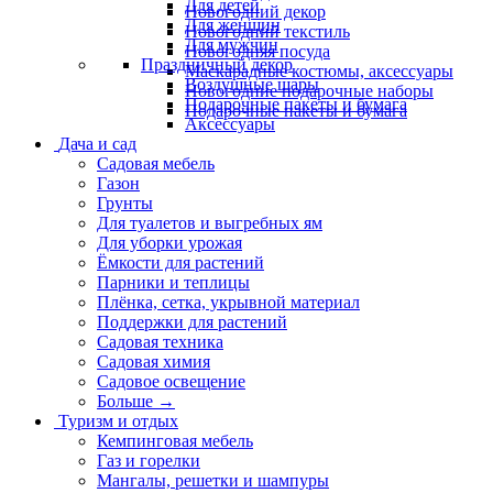
Для детей
Новогодний декор
Для женщин
Новогодний текстиль
Для мужчин
Новогодняя посуда
Праздничный декор
Маскарадные костюмы, аксессуары
Воздушные шары
Новогодние подарочные наборы
Подарочные пакеты и бумага
Подарочные пакеты и бумага
Аксессуары
Дача и сад
Садовая мебель
Газон
Грунты
Для туалетов и выгребных ям
Для уборки урожая
Ёмкости для растений
Парники и теплицы
Плёнка, сетка, укрывной материал
Поддержки для растений
Садовая техника
Садовая химия
Садовое освещение
Больше
→
Туризм и отдых
Кемпинговая мебель
Газ и горелки
Мангалы, решетки и шампуры