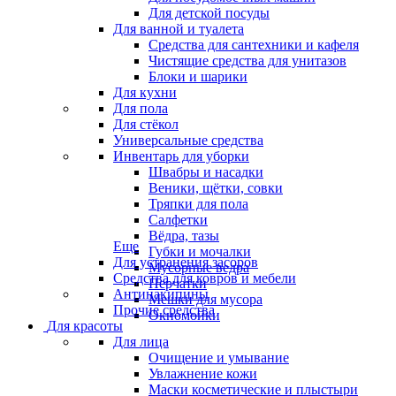
Для детской посуды
Для ванной и туалета
Средства для сантехники и кафеля
Чистящие средства для унитазов
Блоки и шарики
Для кухни
Для пола
Для стёкол
Универсальные средства
Инвентарь для уборки
Швабры и насадки
Веники, щётки, совки
Тряпки для пола
Салфетки
Вёдра, тазы
Еще
Губки и мочалки
Для устранения засоров
Мусорные ведра
Средства для ковров и мебели
Перчатки
Антинакипины
Мешки для мусора
Прочие средства
Окномойки
Для красоты
Для лица
Очищение и умывание
Увлажнение кожи
Маски косметические и плыстыри