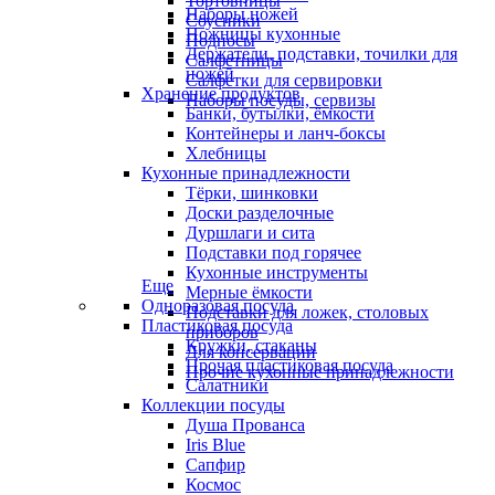
Тортовницы
Наборы ножей
Соусники
Ножницы кухонные
Подносы
Держатели, подставки, точилки для
Салфетницы
ножей
Салфетки для сервировки
Хранение продуктов
Наборы посуды, сервизы
Банки, бутылки, ёмкости
Контейнеры и ланч-боксы
Хлебницы
Кухонные принадлежности
Тёрки, шинковки
Доски разделочные
Дуршлаги и сита
Подставки под горячее
Кухонные инструменты
Еще
Мерные ёмкости
Одноразовая посуда
Подставки для ложек, столовых
Пластиковая посуда
приборов
Кружки, стаканы
Для консервации
Прочая пластиковая посуда
Прочие кухонные принадлежности
Салатники
Коллекции посуды
Душа Прованса
Iris Blue
Сапфир
Космос