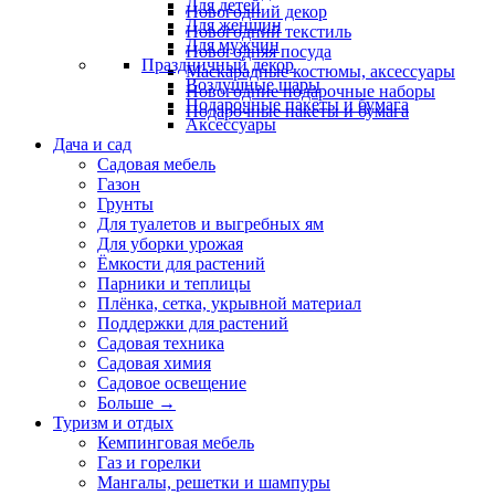
Для детей
Новогодний декор
Для женщин
Новогодний текстиль
Для мужчин
Новогодняя посуда
Праздничный декор
Маскарадные костюмы, аксессуары
Воздушные шары
Новогодние подарочные наборы
Подарочные пакеты и бумага
Подарочные пакеты и бумага
Аксессуары
Дача и сад
Садовая мебель
Газон
Грунты
Для туалетов и выгребных ям
Для уборки урожая
Ёмкости для растений
Парники и теплицы
Плёнка, сетка, укрывной материал
Поддержки для растений
Садовая техника
Садовая химия
Садовое освещение
Больше
→
Туризм и отдых
Кемпинговая мебель
Газ и горелки
Мангалы, решетки и шампуры