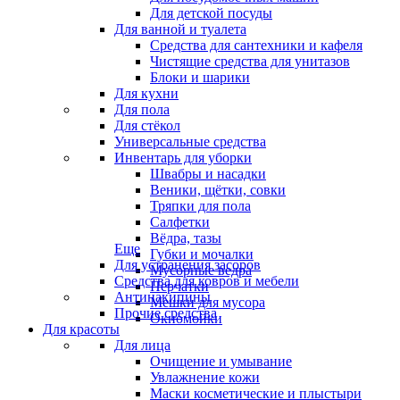
Для детской посуды
Для ванной и туалета
Средства для сантехники и кафеля
Чистящие средства для унитазов
Блоки и шарики
Для кухни
Для пола
Для стёкол
Универсальные средства
Инвентарь для уборки
Швабры и насадки
Веники, щётки, совки
Тряпки для пола
Салфетки
Вёдра, тазы
Еще
Губки и мочалки
Для устранения засоров
Мусорные ведра
Средства для ковров и мебели
Перчатки
Антинакипины
Мешки для мусора
Прочие средства
Окномойки
Для красоты
Для лица
Очищение и умывание
Увлажнение кожи
Маски косметические и плыстыри