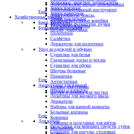
Задвижки, защелки, шпингалеты
Электрические вилки, переходники
Замки врезные
Электромонтажный инструмент
Еще
Замки навесные
Электрощиты, боксы,
Хозяйственные товары
Замки накладные
распределительные коробки
Баки, канистры
Мебельная фурнитура, ручки
Телекоммуникации
Бумажная продукция
Петли, доводчики
Полотенца
Салфетки
Держатели для полотенец
Уход за одеждой и обувью
Сушилки для белья
Гладильные доски и чехлы
Сушилки для обуви
Шнуры бельевые
Прищепки
Еще
Антистатики
Аксессуары для ванной
Мешки для стирки
Шторы и карнизы
Щётки и ролики для чистки
Дозаторы для жидкого мыла
Держатели
Наборы для ванной комнаты
Бельевые корзины
Еще
Коврики
Для кухни
Стаканы и подставки для щёток
Подставки для моющих средств, губок
Мыльницы
Сушилки для посуды, столовых
Полки