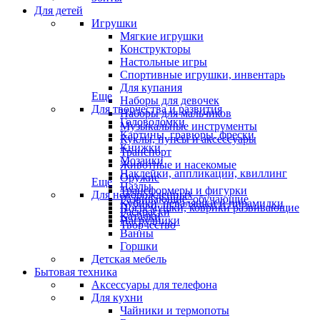
Для детей
Игрушки
Мягкие игрушки
Конструкторы
Настольные игры
Спортивные игрушки, инвентарь
Для купания
Еще
Наборы для девочек
Для творчества и развития
Наборы для мальчиков
Головоломки
Музыкальные инструменты
Картины, гравюры, фрески
Куклы, пупсы и аксессуары
Книжки
Транспорт
Мозаики
Животные и насекомые
Наклейки, аппликации, квиллинг
Оружие
Еще
Пазлы
Трансформеры и фигурки
Для новорожденных
Развивающие, обучающие
Кубики, неваляшки и пирамидки
Погремушки, коврики развивающие
Раскраски
Каталки
Нагрудники
Творчество
Ванны
Горшки
Детская мебель
Бытовая техника
Аксессуары для телефона
Для кухни
Чайники и термопоты