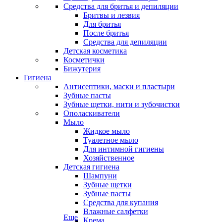
Средства для бритья и депиляции
Бритвы и лезвия
Для бритья
После бритья
Средства для депиляции
Детская косметика
Косметички
Бижутерия
Гигиена
Антисептики, маски и пластыри
Зубные пасты
Зубные щетки, нити и зубочистки
Ополаскиватели
Мыло
Жидкое мыло
Туалетное мыло
Для интимной гигиены
Хозяйственное
Детская гигиена
Шампуни
Зубные щетки
Зубные пасты
Средства для купания
Влажные салфетки
Еще
Крема