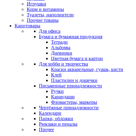
Игрушки
Корм и витамины
Туалеты, наполнители
Прочие товары
Канцтовары
Для офиса
Бумага и бумажная продукция
Тетради
Альбомы
Дневники
Цветная бумага и картон
Для хобби и творчества
Краски акварельные, гуашь, кисти
Клей
Пластилин и дощечки
Письменные принадлежности
Ручки
Карандаши
Фломастеры, маркеры
Чертёжные принадлежности
Календари
Папки, обложки
Рюкзаки и пеналы
Прочее