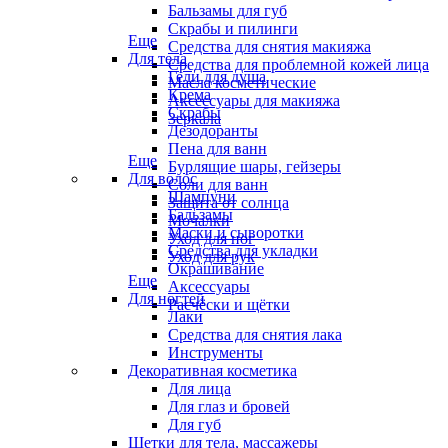
Бальзамы для губ
Скрабы и пилинги
Еще
Средства для снятия макияжа
Для тела
Средства для проблемной кожей лица
Гели для душа
Масла косметические
Крема
Аксессуары для макияжа
Скрабы
Зеркала
Дезодоранты
Пена для ванн
Еще
Бурлящие шары, гейзеры
Для волос
Соли для ванн
Шампуни
Защита от солнца
Бальзамы
Мочалки
Маски и сыворотки
Уход для ног
Средства для укладки
Уход для рук
Окрашивание
Еще
Аксессуары
Для ногтей
Расчёски и щётки
Лаки
Средства для снятия лака
Инструменты
Декоративная косметика
Для лица
Для глаз и бровей
Для губ
Щетки для тела, массажеры