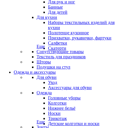
Для рук и ног
Банные
Для детей
Для кухни
Наборы текстильных изделий для
кухни
Полотенце кухонное
Прихватки, рукавички, фартуки
Салфетки
Еще
Скатерти
Сопутствующие товары
Текстиль для праздников
Шторы
Подушки на стул
Одежда и аксессуары
Для обуви
Уход
Аксессуары для обуви
Одежда
Головные уборы
Колготки
Нижнее бельё
Носки
Трикотаж
Еще
Детские колготки и носки
Зонты