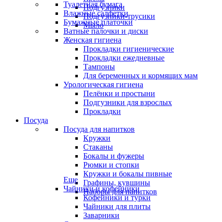
Туалетная бумага
Подгузники
Влажные салфетки
Подгузники-трусики
Бумажные платочки
Мыло
Ватные палочки и диски
Женская гигиена
Прокладки гигиенические
Прокладки ежедневные
Тампоны
Для беременных и кормящих мам
Урологическая гигиена
Пелёнки и простыни
Подгузники для взрослых
Прокладки
Посуда
Посуда для напитков
Кружки
Стаканы
Бокалы и фужеры
Рюмки и стопки
Кружки и бокалы пивные
Еще
Графины, кувшины
Чайники и кофейники
Наборы для напитков
Кофейники и турки
Чайники для плиты
Заварники