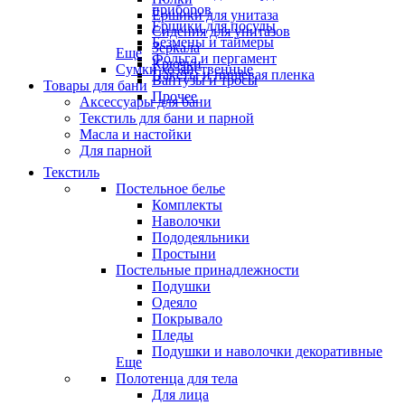
приборов
Ёршики для унитаза
Ёршики для посуды
Сидения для унитазов
Безмены и таймеры
Зеркала
Еще
Фольга и пергамент
Крючки
Сумки хозяйственные
Пакеты и пищевая пленка
Вантузы и тросы
Товары для бани
Прочее
Аксессуары для бани
Текстиль для бани и парной
Масла и настойки
Для парной
Текстиль
Постельное белье
Комплекты
Наволочки
Пододеяльники
Простыни
Постельные принадлежности
Подушки
Одеяло
Покрывало
Пледы
Подушки и наволочки декоративные
Еще
Полотенца для тела
Для лица