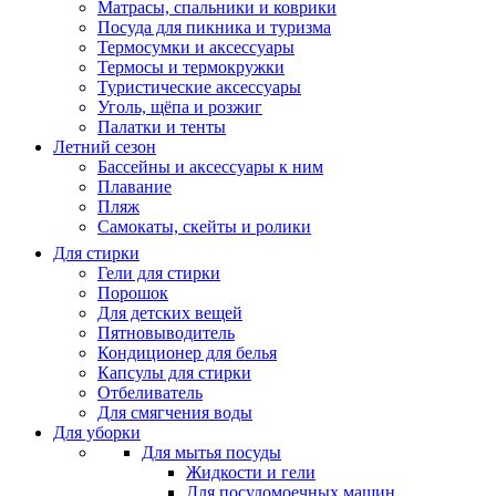
Матрасы, cпальники и коврики
Посуда для пикника и туризма
Термосумки и аксессуары
Термосы и термокружки
Туристические аксессуары
Уголь, щёпа и розжиг
Палатки и тенты
Летний сезон
Бассейны и аксессуары к ним
Плавание
Пляж
Самокаты, скейты и ролики
Для стирки
Гели для стирки
Порошок
Для детских вещей
Пятновыводитель
Кондиционер для белья
Капсулы для стирки
Отбеливатель
Для смягчения воды
Для уборки
Для мытья посуды
Жидкости и гели
Для посудомоечных машин