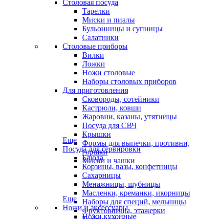
Столовая посуда
Тарелки
Миски и пиалы
Бульонницы и супницы
Салатники
Столовые приборы
Вилки
Ложки
Ножи столовые
Наборы столовых приборов
Для приготовления
Сковороды, сотейники
Кастрюли, ковши
Жаровни, казаны, утятницы
Посуда для СВЧ
Крышки
Еще
Формы для выпечки, противни,
Посуда для сервировки
горшки
Блюда
Миски и чашки
Корзины, вазы, конфетницы
Сахарницы
Менажницы, шубницы
Масленки, креманки, икорницы
Еще
Наборы для специй, мельницы
Ножи и аксессуары
Фруктовницы, этажерки
Ножи кухонные