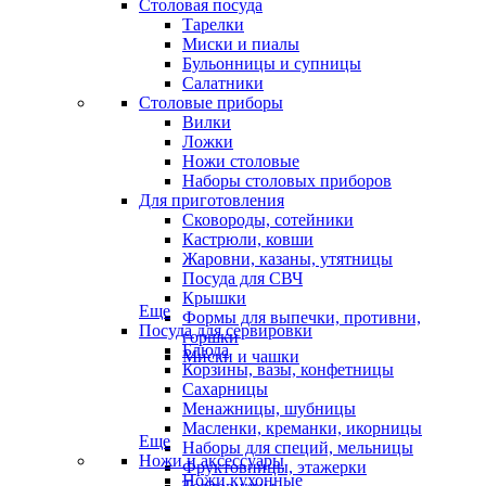
Столовая посуда
Тарелки
Миски и пиалы
Бульонницы и супницы
Салатники
Столовые приборы
Вилки
Ложки
Ножи столовые
Наборы столовых приборов
Для приготовления
Сковороды, сотейники
Кастрюли, ковши
Жаровни, казаны, утятницы
Посуда для СВЧ
Крышки
Еще
Формы для выпечки, противни,
Посуда для сервировки
горшки
Блюда
Миски и чашки
Корзины, вазы, конфетницы
Сахарницы
Менажницы, шубницы
Масленки, креманки, икорницы
Еще
Наборы для специй, мельницы
Ножи и аксессуары
Фруктовницы, этажерки
Ножи кухонные