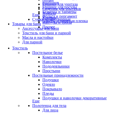
приборов
Ёршики для унитаза
Ёршики для посуды
Сидения для унитазов
Безмены и таймеры
Зеркала
Еще
Фольга и пергамент
Крючки
Сумки хозяйственные
Пакеты и пищевая пленка
Вантузы и тросы
Товары для бани
Прочее
Аксессуары для бани
Текстиль для бани и парной
Масла и настойки
Для парной
Текстиль
Постельное белье
Комплекты
Наволочки
Пододеяльники
Простыни
Постельные принадлежности
Подушки
Одеяло
Покрывало
Пледы
Подушки и наволочки декоративные
Еще
Полотенца для тела
Для лица