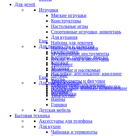
Для детей
Игрушки
Мягкие игрушки
Конструкторы
Настольные игры
Спортивные игрушки, инвентарь
Для купания
Еще
Наборы для девочек
Для творчества и развития
Наборы для мальчиков
Головоломки
Музыкальные инструменты
Картины, гравюры, фрески
Куклы, пупсы и аксессуары
Книжки
Транспорт
Мозаики
Животные и насекомые
Наклейки, аппликации, квиллинг
Оружие
Еще
Пазлы
Трансформеры и фигурки
Для новорожденных
Развивающие, обучающие
Кубики, неваляшки и пирамидки
Погремушки, коврики развивающие
Раскраски
Каталки
Нагрудники
Творчество
Ванны
Горшки
Детская мебель
Бытовая техника
Аксессуары для телефона
Для кухни
Чайники и термопоты