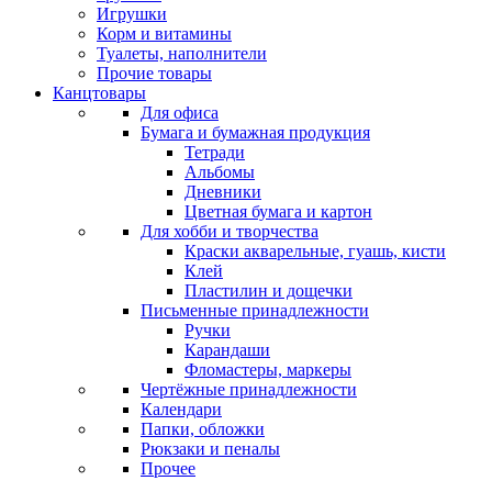
Игрушки
Корм и витамины
Туалеты, наполнители
Прочие товары
Канцтовары
Для офиса
Бумага и бумажная продукция
Тетради
Альбомы
Дневники
Цветная бумага и картон
Для хобби и творчества
Краски акварельные, гуашь, кисти
Клей
Пластилин и дощечки
Письменные принадлежности
Ручки
Карандаши
Фломастеры, маркеры
Чертёжные принадлежности
Календари
Папки, обложки
Рюкзаки и пеналы
Прочее