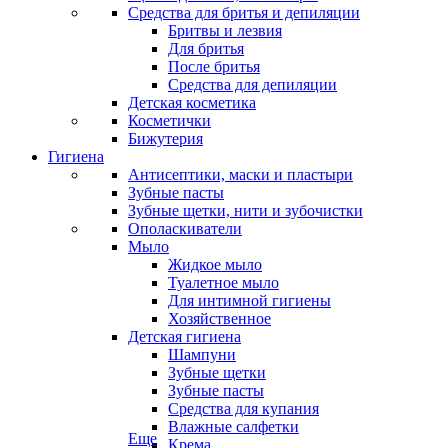
Средства для бритья и депиляции
Бритвы и лезвия
Для бритья
После бритья
Средства для депиляции
Детская косметика
Косметички
Бижутерия
Гигиена
Антисептики, маски и пластыри
Зубные пасты
Зубные щетки, нити и зубочистки
Ополаскиватели
Мыло
Жидкое мыло
Туалетное мыло
Для интимной гигиены
Хозяйственное
Детская гигиена
Шампуни
Зубные щетки
Зубные пасты
Средства для купания
Влажные салфетки
Еще
Крема