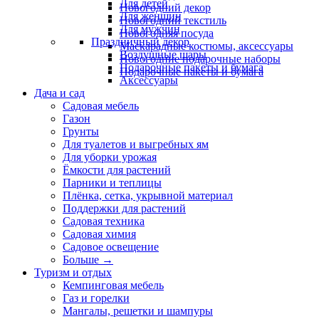
Для детей
Новогодний декор
Для женщин
Новогодний текстиль
Для мужчин
Новогодняя посуда
Праздничный декор
Маскарадные костюмы, аксессуары
Воздушные шары
Новогодние подарочные наборы
Подарочные пакеты и бумага
Подарочные пакеты и бумага
Аксессуары
Дача и сад
Садовая мебель
Газон
Грунты
Для туалетов и выгребных ям
Для уборки урожая
Ёмкости для растений
Парники и теплицы
Плёнка, сетка, укрывной материал
Поддержки для растений
Садовая техника
Садовая химия
Садовое освещение
Больше
→
Туризм и отдых
Кемпинговая мебель
Газ и горелки
Мангалы, решетки и шампуры