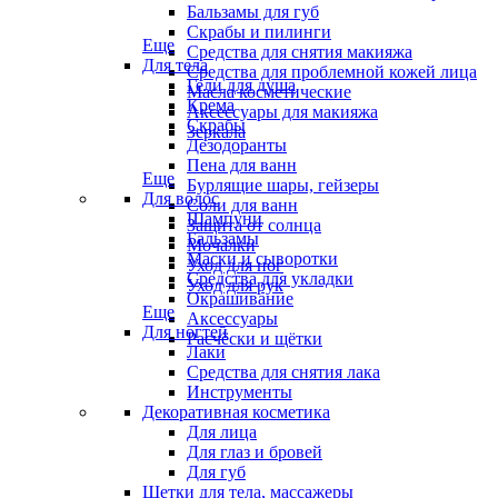
Бальзамы для губ
Скрабы и пилинги
Еще
Средства для снятия макияжа
Для тела
Средства для проблемной кожей лица
Гели для душа
Масла косметические
Крема
Аксессуары для макияжа
Скрабы
Зеркала
Дезодоранты
Пена для ванн
Еще
Бурлящие шары, гейзеры
Для волос
Соли для ванн
Шампуни
Защита от солнца
Бальзамы
Мочалки
Маски и сыворотки
Уход для ног
Средства для укладки
Уход для рук
Окрашивание
Еще
Аксессуары
Для ногтей
Расчёски и щётки
Лаки
Средства для снятия лака
Инструменты
Декоративная косметика
Для лица
Для глаз и бровей
Для губ
Щетки для тела, массажеры