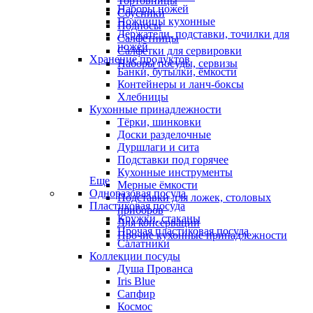
Тортовницы
Наборы ножей
Соусники
Ножницы кухонные
Подносы
Держатели, подставки, точилки для
Салфетницы
ножей
Салфетки для сервировки
Хранение продуктов
Наборы посуды, сервизы
Банки, бутылки, ёмкости
Контейнеры и ланч-боксы
Хлебницы
Кухонные принадлежности
Тёрки, шинковки
Доски разделочные
Дуршлаги и сита
Подставки под горячее
Кухонные инструменты
Еще
Мерные ёмкости
Одноразовая посуда
Подставки для ложек, столовых
Пластиковая посуда
приборов
Кружки, стаканы
Для консервации
Прочая пластиковая посуда
Прочие кухонные принадлежности
Салатники
Коллекции посуды
Душа Прованса
Iris Blue
Сапфир
Космос