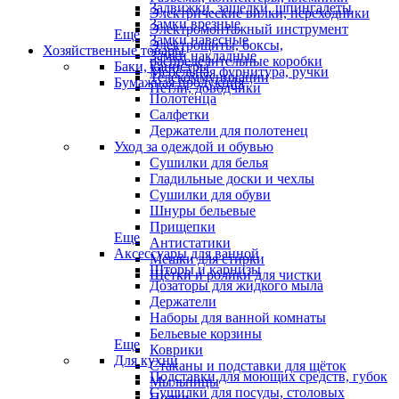
Задвижки, защелки, шпингалеты
Электрические вилки, переходники
Замки врезные
Электромонтажный инструмент
Еще
Замки навесные
Электрощиты, боксы,
Хозяйственные товары
Замки накладные
распределительные коробки
Баки, канистры
Мебельная фурнитура, ручки
Телекоммуникации
Бумажная продукция
Петли, доводчики
Полотенца
Салфетки
Держатели для полотенец
Уход за одеждой и обувью
Сушилки для белья
Гладильные доски и чехлы
Сушилки для обуви
Шнуры бельевые
Прищепки
Еще
Антистатики
Аксессуары для ванной
Мешки для стирки
Шторы и карнизы
Щётки и ролики для чистки
Дозаторы для жидкого мыла
Держатели
Наборы для ванной комнаты
Бельевые корзины
Еще
Коврики
Для кухни
Стаканы и подставки для щёток
Подставки для моющих средств, губок
Мыльницы
Сушилки для посуды, столовых
Полки