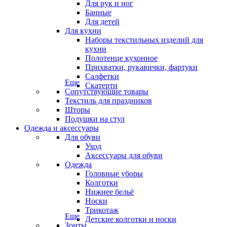
Для рук и ног
Банные
Для детей
Для кухни
Наборы текстильных изделий для
кухни
Полотенце кухонное
Прихватки, рукавички, фартуки
Салфетки
Еще
Скатерти
Сопутствующие товары
Текстиль для праздников
Шторы
Подушки на стул
Одежда и аксессуары
Для обуви
Уход
Аксессуары для обуви
Одежда
Головные уборы
Колготки
Нижнее бельё
Носки
Трикотаж
Еще
Детские колготки и носки
Зонты