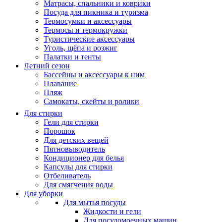
Матрасы, cпальники и коврики
Посуда для пикника и туризма
Термосумки и аксессуары
Термосы и термокружки
Туристические аксессуары
Уголь, щёпа и розжиг
Палатки и тенты
Летний сезон
Бассейны и аксессуары к ним
Плавание
Пляж
Самокаты, скейты и ролики
Для стирки
Гели для стирки
Порошок
Для детских вещей
Пятновыводитель
Кондиционер для белья
Капсулы для стирки
Отбеливатель
Для смягчения воды
Для уборки
Для мытья посуды
Жидкости и гели
Для посудомоечных машин