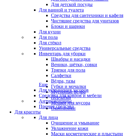
Для детской посуды
Для ванной и туалета
Средства для сантехники и кафеля
Чистящие средства для унитазов
Блоки и шарики
Для кухни
Для пола
Для стёкол
Универсальные средства
Инвентарь для уборки
Швабры и насадки
Веники, щётки, совки
Тряпки для пола
Салфетки
Вёдра, тазы
Еще
Губки и мочалки
Для устранения засоров
Мусорные ведра
Средства для ковров и мебели
Перчатки
Антинакипины
Мешки для мусора
Прочие средства
Окномойки
Для красоты
Для лица
Очищение и умывание
Увлажнение кожи
Маски косметические и плыстыри