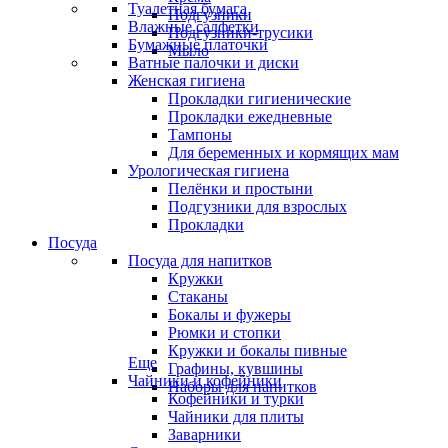
Туалетная бумага
Подгузники
Влажные салфетки
Подгузники-трусики
Бумажные платочки
Мыло
Ватные палочки и диски
Женская гигиена
Прокладки гигиенические
Прокладки ежедневные
Тампоны
Для беременных и кормящих мам
Урологическая гигиена
Пелёнки и простыни
Подгузники для взрослых
Прокладки
Посуда
Посуда для напитков
Кружки
Стаканы
Бокалы и фужеры
Рюмки и стопки
Кружки и бокалы пивные
Еще
Графины, кувшины
Чайники и кофейники
Наборы для напитков
Кофейники и турки
Чайники для плиты
Заварники