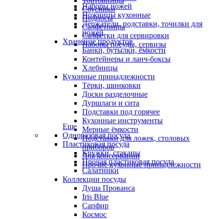
Тортовницы
Наборы ножей
Соусники
Ножницы кухонные
Подносы
Держатели, подставки, точилки для
Салфетницы
ножей
Салфетки для сервировки
Хранение продуктов
Наборы посуды, сервизы
Банки, бутылки, ёмкости
Контейнеры и ланч-боксы
Хлебницы
Кухонные принадлежности
Тёрки, шинковки
Доски разделочные
Дуршлаги и сита
Подставки под горячее
Кухонные инструменты
Еще
Мерные ёмкости
Одноразовая посуда
Подставки для ложек, столовых
Пластиковая посуда
приборов
Кружки, стаканы
Для консервации
Прочая пластиковая посуда
Прочие кухонные принадлежности
Салатники
Коллекции посуды
Душа Прованса
Iris Blue
Сапфир
Космос