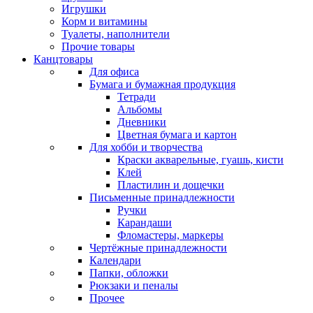
Игрушки
Корм и витамины
Туалеты, наполнители
Прочие товары
Канцтовары
Для офиса
Бумага и бумажная продукция
Тетради
Альбомы
Дневники
Цветная бумага и картон
Для хобби и творчества
Краски акварельные, гуашь, кисти
Клей
Пластилин и дощечки
Письменные принадлежности
Ручки
Карандаши
Фломастеры, маркеры
Чертёжные принадлежности
Календари
Папки, обложки
Рюкзаки и пеналы
Прочее