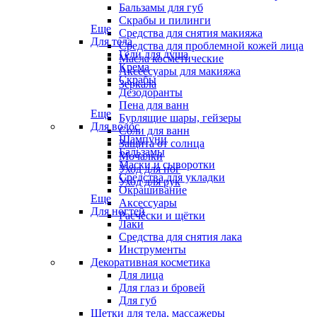
Бальзамы для губ
Скрабы и пилинги
Еще
Средства для снятия макияжа
Для тела
Средства для проблемной кожей лица
Гели для душа
Масла косметические
Крема
Аксессуары для макияжа
Скрабы
Зеркала
Дезодоранты
Пена для ванн
Еще
Бурлящие шары, гейзеры
Для волос
Соли для ванн
Шампуни
Защита от солнца
Бальзамы
Мочалки
Маски и сыворотки
Уход для ног
Средства для укладки
Уход для рук
Окрашивание
Еще
Аксессуары
Для ногтей
Расчёски и щётки
Лаки
Средства для снятия лака
Инструменты
Декоративная косметика
Для лица
Для глаз и бровей
Для губ
Щетки для тела, массажеры