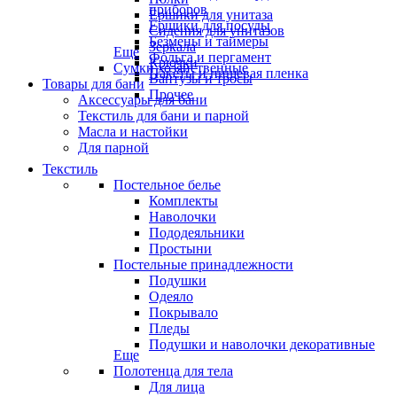
приборов
Ёршики для унитаза
Ёршики для посуды
Сидения для унитазов
Безмены и таймеры
Зеркала
Еще
Фольга и пергамент
Крючки
Сумки хозяйственные
Пакеты и пищевая пленка
Вантузы и тросы
Товары для бани
Прочее
Аксессуары для бани
Текстиль для бани и парной
Масла и настойки
Для парной
Текстиль
Постельное белье
Комплекты
Наволочки
Пододеяльники
Простыни
Постельные принадлежности
Подушки
Одеяло
Покрывало
Пледы
Подушки и наволочки декоративные
Еще
Полотенца для тела
Для лица