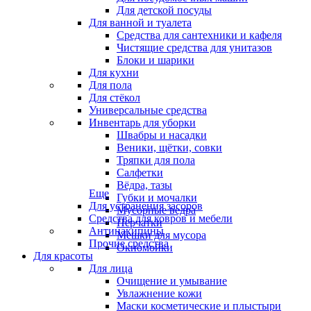
Для детской посуды
Для ванной и туалета
Средства для сантехники и кафеля
Чистящие средства для унитазов
Блоки и шарики
Для кухни
Для пола
Для стёкол
Универсальные средства
Инвентарь для уборки
Швабры и насадки
Веники, щётки, совки
Тряпки для пола
Салфетки
Вёдра, тазы
Еще
Губки и мочалки
Для устранения засоров
Мусорные ведра
Средства для ковров и мебели
Перчатки
Антинакипины
Мешки для мусора
Прочие средства
Окномойки
Для красоты
Для лица
Очищение и умывание
Увлажнение кожи
Маски косметические и плыстыри