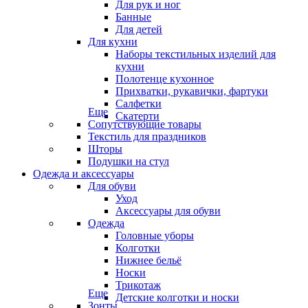
Для рук и ног
Банные
Для детей
Для кухни
Наборы текстильных изделий для
кухни
Полотенце кухонное
Прихватки, рукавички, фартуки
Салфетки
Еще
Скатерти
Сопутствующие товары
Текстиль для праздников
Шторы
Подушки на стул
Одежда и аксессуары
Для обуви
Уход
Аксессуары для обуви
Одежда
Головные уборы
Колготки
Нижнее бельё
Носки
Трикотаж
Еще
Детские колготки и носки
Зонты