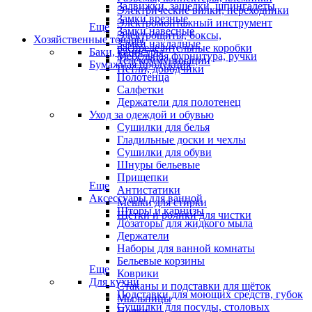
Задвижки, защелки, шпингалеты
Электрические вилки, переходники
Замки врезные
Электромонтажный инструмент
Еще
Замки навесные
Электрощиты, боксы,
Хозяйственные товары
Замки накладные
распределительные коробки
Баки, канистры
Мебельная фурнитура, ручки
Телекоммуникации
Бумажная продукция
Петли, доводчики
Полотенца
Салфетки
Держатели для полотенец
Уход за одеждой и обувью
Сушилки для белья
Гладильные доски и чехлы
Сушилки для обуви
Шнуры бельевые
Прищепки
Еще
Антистатики
Аксессуары для ванной
Мешки для стирки
Шторы и карнизы
Щётки и ролики для чистки
Дозаторы для жидкого мыла
Держатели
Наборы для ванной комнаты
Бельевые корзины
Еще
Коврики
Для кухни
Стаканы и подставки для щёток
Подставки для моющих средств, губок
Мыльницы
Сушилки для посуды, столовых
Полки