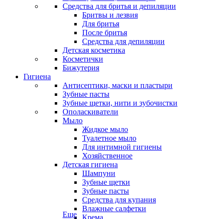
Средства для бритья и депиляции
Бритвы и лезвия
Для бритья
После бритья
Средства для депиляции
Детская косметика
Косметички
Бижутерия
Гигиена
Антисептики, маски и пластыри
Зубные пасты
Зубные щетки, нити и зубочистки
Ополаскиватели
Мыло
Жидкое мыло
Туалетное мыло
Для интимной гигиены
Хозяйственное
Детская гигиена
Шампуни
Зубные щетки
Зубные пасты
Средства для купания
Влажные салфетки
Еще
Крема