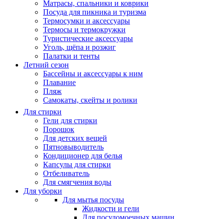
Матрасы, cпальники и коврики
Посуда для пикника и туризма
Термосумки и аксессуары
Термосы и термокружки
Туристические аксессуары
Уголь, щёпа и розжиг
Палатки и тенты
Летний сезон
Бассейны и аксессуары к ним
Плавание
Пляж
Самокаты, скейты и ролики
Для стирки
Гели для стирки
Порошок
Для детских вещей
Пятновыводитель
Кондиционер для белья
Капсулы для стирки
Отбеливатель
Для смягчения воды
Для уборки
Для мытья посуды
Жидкости и гели
Для посудомоечных машин