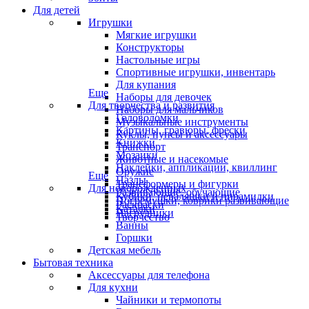
Для детей
Игрушки
Мягкие игрушки
Конструкторы
Настольные игры
Спортивные игрушки, инвентарь
Для купания
Еще
Наборы для девочек
Для творчества и развития
Наборы для мальчиков
Головоломки
Музыкальные инструменты
Картины, гравюры, фрески
Куклы, пупсы и аксессуары
Книжки
Транспорт
Мозаики
Животные и насекомые
Наклейки, аппликации, квиллинг
Оружие
Еще
Пазлы
Трансформеры и фигурки
Для новорожденных
Развивающие, обучающие
Кубики, неваляшки и пирамидки
Погремушки, коврики развивающие
Раскраски
Каталки
Нагрудники
Творчество
Ванны
Горшки
Детская мебель
Бытовая техника
Аксессуары для телефона
Для кухни
Чайники и термопоты