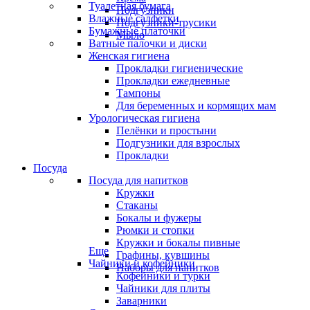
Туалетная бумага
Подгузники
Влажные салфетки
Подгузники-трусики
Бумажные платочки
Мыло
Ватные палочки и диски
Женская гигиена
Прокладки гигиенические
Прокладки ежедневные
Тампоны
Для беременных и кормящих мам
Урологическая гигиена
Пелёнки и простыни
Подгузники для взрослых
Прокладки
Посуда
Посуда для напитков
Кружки
Стаканы
Бокалы и фужеры
Рюмки и стопки
Кружки и бокалы пивные
Еще
Графины, кувшины
Чайники и кофейники
Наборы для напитков
Кофейники и турки
Чайники для плиты
Заварники