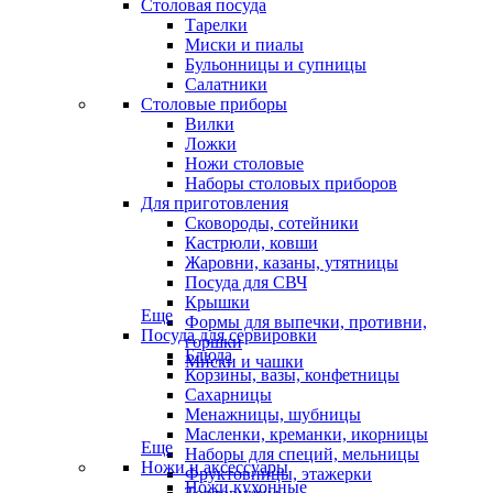
Столовая посуда
Тарелки
Миски и пиалы
Бульонницы и супницы
Салатники
Столовые приборы
Вилки
Ложки
Ножи столовые
Наборы столовых приборов
Для приготовления
Сковороды, сотейники
Кастрюли, ковши
Жаровни, казаны, утятницы
Посуда для СВЧ
Крышки
Еще
Формы для выпечки, противни,
Посуда для сервировки
горшки
Блюда
Миски и чашки
Корзины, вазы, конфетницы
Сахарницы
Менажницы, шубницы
Масленки, креманки, икорницы
Еще
Наборы для специй, мельницы
Ножи и аксессуары
Фруктовницы, этажерки
Ножи кухонные