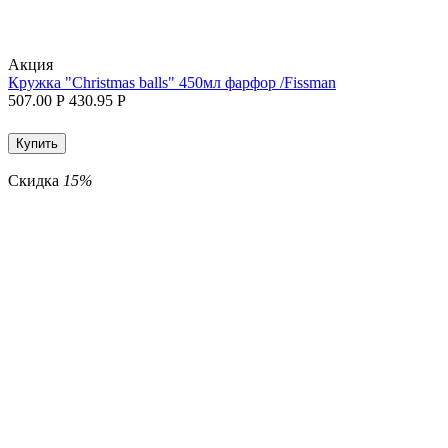
Aкция
Кружка "Christmas balls" 450мл фарфор /Fissman
507.00
Р
430.95
Р
Купить
Скидка
15%