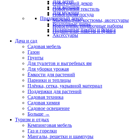
Для детей
Новогодний декор
Для женщин
Новогодний текстиль
Для мужчин
Новогодняя посуда
Праздничный декор
Маскарадные костюмы, аксессуары
Воздушные шары
Новогодние подарочные наборы
Подарочные пакеты и бумага
Подарочные пакеты и бумага
Аксессуары
Дача и сад
Садовая мебель
Газон
Грунты
Для туалетов и выгребных ям
Для уборки урожая
Ёмкости для растений
Парники и теплицы
Плёнка, сетка, укрывной материал
Поддержки для растений
Садовая техника
Садовая химия
Садовое освещение
Больше
→
Туризм и отдых
Кемпинговая мебель
Газ и горелки
Мангалы, решетки и шампуры