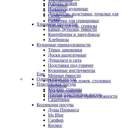
Тортовницы
Наборы ножей
Соусники
Ножницы кухонные
Подносы
Держатели, подставки, точилки для
Салфетницы
ножей
Салфетки для сервировки
Хранение продуктов
Наборы посуды, сервизы
Банки, бутылки, ёмкости
Контейнеры и ланч-боксы
Хлебницы
Кухонные принадлежности
Тёрки, шинковки
Доски разделочные
Дуршлаги и сита
Подставки под горячее
Кухонные инструменты
Еще
Мерные ёмкости
Одноразовая посуда
Подставки для ложек, столовых
Пластиковая посуда
приборов
Кружки, стаканы
Для консервации
Прочая пластиковая посуда
Прочие кухонные принадлежности
Салатники
Коллекции посуды
Душа Прованса
Iris Blue
Сапфир
Космос