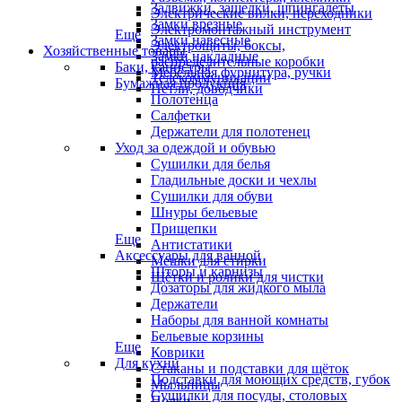
Задвижки, защелки, шпингалеты
Электрические вилки, переходники
Замки врезные
Электромонтажный инструмент
Еще
Замки навесные
Электрощиты, боксы,
Хозяйственные товары
Замки накладные
распределительные коробки
Баки, канистры
Мебельная фурнитура, ручки
Телекоммуникации
Бумажная продукция
Петли, доводчики
Полотенца
Салфетки
Держатели для полотенец
Уход за одеждой и обувью
Сушилки для белья
Гладильные доски и чехлы
Сушилки для обуви
Шнуры бельевые
Прищепки
Еще
Антистатики
Аксессуары для ванной
Мешки для стирки
Шторы и карнизы
Щётки и ролики для чистки
Дозаторы для жидкого мыла
Держатели
Наборы для ванной комнаты
Бельевые корзины
Еще
Коврики
Для кухни
Стаканы и подставки для щёток
Подставки для моющих средств, губок
Мыльницы
Сушилки для посуды, столовых
Полки