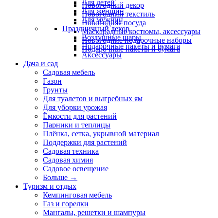
Для детей
Новогодний декор
Для женщин
Новогодний текстиль
Для мужчин
Новогодняя посуда
Праздничный декор
Маскарадные костюмы, аксессуары
Воздушные шары
Новогодние подарочные наборы
Подарочные пакеты и бумага
Подарочные пакеты и бумага
Аксессуары
Дача и сад
Садовая мебель
Газон
Грунты
Для туалетов и выгребных ям
Для уборки урожая
Ёмкости для растений
Парники и теплицы
Плёнка, сетка, укрывной материал
Поддержки для растений
Садовая техника
Садовая химия
Садовое освещение
Больше
→
Туризм и отдых
Кемпинговая мебель
Газ и горелки
Мангалы, решетки и шампуры