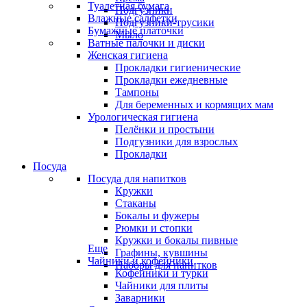
Туалетная бумага
Подгузники
Влажные салфетки
Подгузники-трусики
Бумажные платочки
Мыло
Ватные палочки и диски
Женская гигиена
Прокладки гигиенические
Прокладки ежедневные
Тампоны
Для беременных и кормящих мам
Урологическая гигиена
Пелёнки и простыни
Подгузники для взрослых
Прокладки
Посуда
Посуда для напитков
Кружки
Стаканы
Бокалы и фужеры
Рюмки и стопки
Кружки и бокалы пивные
Еще
Графины, кувшины
Чайники и кофейники
Наборы для напитков
Кофейники и турки
Чайники для плиты
Заварники