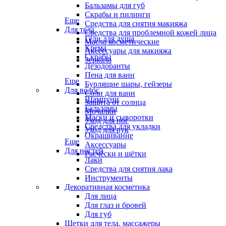
Бальзамы для губ
Скрабы и пилинги
Еще
Средства для снятия макияжа
Для тела
Средства для проблемной кожей лица
Гели для душа
Масла косметические
Крема
Аксессуары для макияжа
Скрабы
Зеркала
Дезодоранты
Пена для ванн
Еще
Бурлящие шары, гейзеры
Для волос
Соли для ванн
Шампуни
Защита от солнца
Бальзамы
Мочалки
Маски и сыворотки
Уход для ног
Средства для укладки
Уход для рук
Окрашивание
Еще
Аксессуары
Для ногтей
Расчёски и щётки
Лаки
Средства для снятия лака
Инструменты
Декоративная косметика
Для лица
Для глаз и бровей
Для губ
Щетки для тела, массажеры