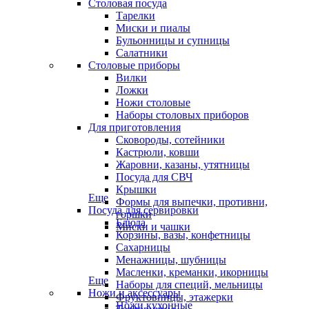
Столовая посуда
Тарелки
Миски и пиалы
Бульонницы и супницы
Салатники
Столовые приборы
Вилки
Ложки
Ножи столовые
Наборы столовых приборов
Для приготовления
Сковороды, сотейники
Кастрюли, ковши
Жаровни, казаны, утятницы
Посуда для СВЧ
Крышки
Еще
Формы для выпечки, противни,
Посуда для сервировки
горшки
Блюда
Миски и чашки
Корзины, вазы, конфетницы
Сахарницы
Менажницы, шубницы
Масленки, креманки, икорницы
Еще
Наборы для специй, мельницы
Ножи и аксессуары
Фруктовницы, этажерки
Ножи кухонные