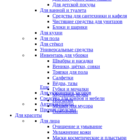
Для детской посуды
Для ванной и туалета
Средства для сантехники и кафеля
Чистящие средства для унитазов
Блоки и шарики
Для кухни
Для пола
Для стёкол
Универсальные средства
Инвентарь для уборки
Швабры и насадки
Веники, щётки, совки
Тряпки для пола
Салфетки
Вёдра, тазы
Еще
Губки и мочалки
Для устранения засоров
Мусорные ведра
Средства для ковров и мебели
Перчатки
Антинакипины
Мешки для мусора
Прочие средства
Окномойки
Для красоты
Для лица
Очищение и умывание
Увлажнение кожи
Маски косметические и плыстыри