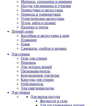
Матрасы, cпальники и коврики
Посуда для пикника и туризма
Термосумки и аксессуары
Термосы и термокружки
Туристические аксессуары
Уголь, щёпа и розжиг
Палатки и тенты
Летний сезон
Бассейны и аксессуары к ним
Плавание
Пляж
Самокаты, скейты и ролики
Для стирки
Гели для стирки
Порошок
Для детских вещей
Пятновыводитель
Кондиционер для белья
Капсулы для стирки
Отбеливатель
Для смягчения воды
Для уборки
Для мытья посуды
Жидкости и гели
Для посудомоечных машин