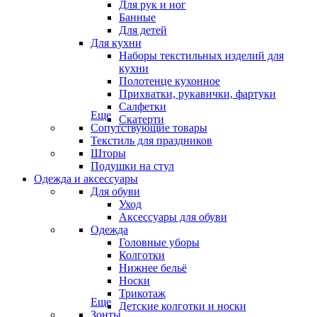
Для рук и ног
Банные
Для детей
Для кухни
Наборы текстильных изделий для
кухни
Полотенце кухонное
Прихватки, рукавички, фартуки
Салфетки
Еще
Скатерти
Сопутствующие товары
Текстиль для праздников
Шторы
Подушки на стул
Одежда и аксессуары
Для обуви
Уход
Аксессуары для обуви
Одежда
Головные уборы
Колготки
Нижнее бельё
Носки
Трикотаж
Еще
Детские колготки и носки
Зонты