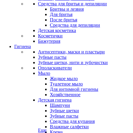
Средства для бритья и депиляции
Бритвы и лезвия
Для бритья
После бритья
Средства для депиляции
Детская косметика
Косметички
Бижутерия
Гигиена
Антисептики, маски и пластыри
Зубные пасты
Зубные щетки, нити и зубочистки
Ополаскиватели
Мыло
Жидкое мыло
Туалетное мыло
Для интимной гигиены
Хозяйственное
Детская гигиена
Шампуни
Зубные щетки
Зубные пасты
Средства для купания
Влажные салфетки
Еще
Крема