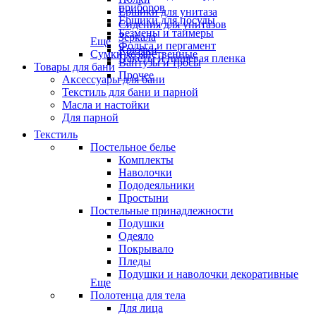
приборов
Ёршики для унитаза
Ёршики для посуды
Сидения для унитазов
Безмены и таймеры
Зеркала
Еще
Фольга и пергамент
Крючки
Сумки хозяйственные
Пакеты и пищевая пленка
Вантузы и тросы
Товары для бани
Прочее
Аксессуары для бани
Текстиль для бани и парной
Масла и настойки
Для парной
Текстиль
Постельное белье
Комплекты
Наволочки
Пододеяльники
Простыни
Постельные принадлежности
Подушки
Одеяло
Покрывало
Пледы
Подушки и наволочки декоративные
Еще
Полотенца для тела
Для лица