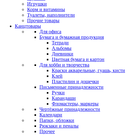
Игрушки
Корм и витамины
Туалеты, наполнители
Прочие товары
Канцтовары
Для офиса
Бумага и бумажная продукция
Тетради
Альбомы
Дневники
Цветная бумага и картон
Для хобби и творчества
Краски акварельные, гуашь, кисти
Клей
Пластилин и дощечки
Письменные принадлежности
Ручки
Карандаши
Фломастеры, маркеры
Чертёжные принадлежности
Календари
Папки, обложки
Рюкзаки и пеналы
Прочее