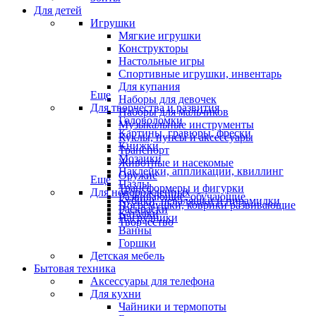
Для детей
Игрушки
Мягкие игрушки
Конструкторы
Настольные игры
Спортивные игрушки, инвентарь
Для купания
Еще
Наборы для девочек
Для творчества и развития
Наборы для мальчиков
Головоломки
Музыкальные инструменты
Картины, гравюры, фрески
Куклы, пупсы и аксессуары
Книжки
Транспорт
Мозаики
Животные и насекомые
Наклейки, аппликации, квиллинг
Оружие
Еще
Пазлы
Трансформеры и фигурки
Для новорожденных
Развивающие, обучающие
Кубики, неваляшки и пирамидки
Погремушки, коврики развивающие
Раскраски
Каталки
Нагрудники
Творчество
Ванны
Горшки
Детская мебель
Бытовая техника
Аксессуары для телефона
Для кухни
Чайники и термопоты