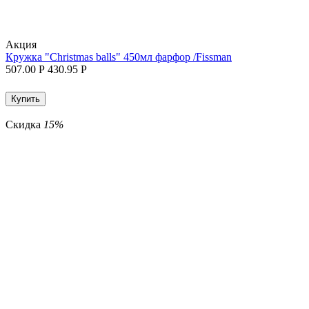
Aкция
Кружка "Christmas balls" 450мл фарфор /Fissman
507.00
Р
430.95
Р
Купить
Скидка
15%