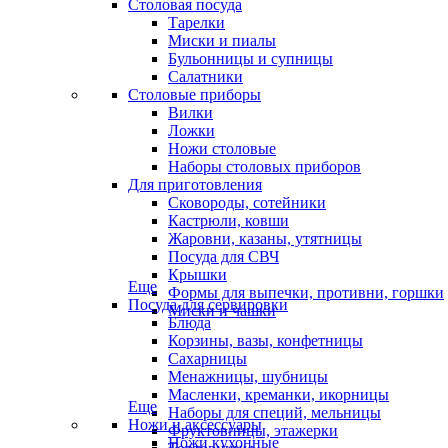
Столовая посуда
Тарелки
Миски и пиалы
Бульонницы и супницы
Салатники
Столовые приборы
Вилки
Ложки
Ножи столовые
Наборы столовых приборов
Для приготовления
Сковороды, сотейники
Кастрюли, ковши
Жаровни, казаны, утятницы
Посуда для СВЧ
Крышки
Еще
Формы для выпечки, противни, горшки
Посуда для сервировки
Миски и чашки
Блюда
Корзины, вазы, конфетницы
Сахарницы
Менажницы, шубницы
Масленки, креманки, икорницы
Еще
Наборы для специй, мельницы
Ножи и аксессуары
Фруктовницы, этажерки
Ножи кухонные