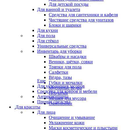
Для детской посуды
Для ванной и туалета
Средства для сантехники и кафеля
Чистящие средства для унитазов
Блоки и шарики
Для кухни
Для пола
Для стёкол
Универсальные средства
Инвентарь для уборки
Швабры и насадки
Веники, щётки, совки
Тряпки для пола
Салфетки
Вёдра, тазы
Еще
Губки и мочалки
Для устранения засоров
Мусорные ведра
Средства для ковров и мебели
Перчатки
Антинакипины
Мешки для мусора
Прочие средства
Окномойки
Для красоты
Для лица
Очищение и умывание
Увлажнение кожи
Маски косметические и плыстыри