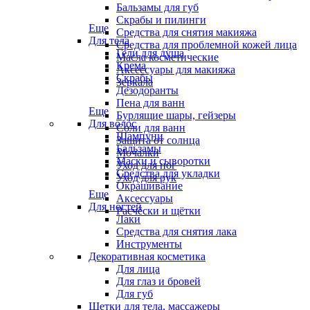
Бальзамы для губ
Скрабы и пилинги
Еще
Средства для снятия макияжа
Для тела
Средства для проблемной кожей лица
Гели для душа
Масла косметические
Крема
Аксессуары для макияжа
Скрабы
Зеркала
Дезодоранты
Пена для ванн
Еще
Бурлящие шары, гейзеры
Для волос
Соли для ванн
Шампуни
Защита от солнца
Бальзамы
Мочалки
Маски и сыворотки
Уход для ног
Средства для укладки
Уход для рук
Окрашивание
Еще
Аксессуары
Для ногтей
Расчёски и щётки
Лаки
Средства для снятия лака
Инструменты
Декоративная косметика
Для лица
Для глаз и бровей
Для губ
Щетки для тела, массажеры