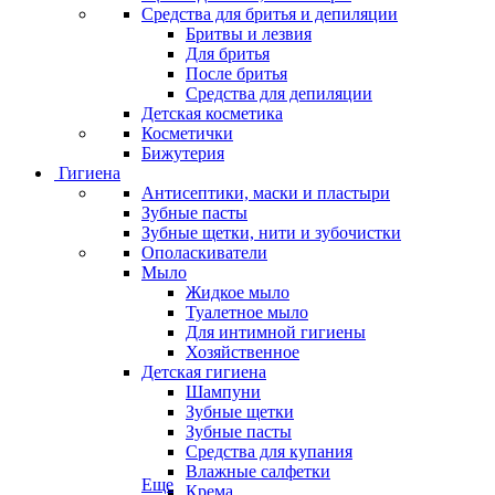
Средства для бритья и депиляции
Бритвы и лезвия
Для бритья
После бритья
Средства для депиляции
Детская косметика
Косметички
Бижутерия
Гигиена
Антисептики, маски и пластыри
Зубные пасты
Зубные щетки, нити и зубочистки
Ополаскиватели
Мыло
Жидкое мыло
Туалетное мыло
Для интимной гигиены
Хозяйственное
Детская гигиена
Шампуни
Зубные щетки
Зубные пасты
Средства для купания
Влажные салфетки
Еще
Крема