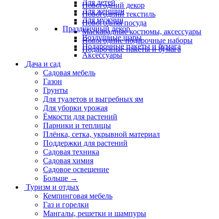
Для детей
Новогодний декор
Для женщин
Новогодний текстиль
Для мужчин
Новогодняя посуда
Праздничный декор
Маскарадные костюмы, аксессуары
Воздушные шары
Новогодние подарочные наборы
Подарочные пакеты и бумага
Подарочные пакеты и бумага
Аксессуары
Дача и сад
Садовая мебель
Газон
Грунты
Для туалетов и выгребных ям
Для уборки урожая
Ёмкости для растений
Парники и теплицы
Плёнка, сетка, укрывной материал
Поддержки для растений
Садовая техника
Садовая химия
Садовое освещение
Больше
→
Туризм и отдых
Кемпинговая мебель
Газ и горелки
Мангалы, решетки и шампуры