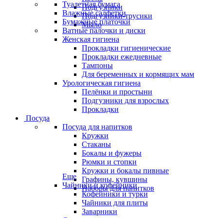
Туалетная бумага
Подгузники
Влажные салфетки
Подгузники-трусики
Бумажные платочки
Мыло
Ватные палочки и диски
Женская гигиена
Прокладки гигиенические
Прокладки ежедневные
Тампоны
Для беременных и кормящих мам
Урологическая гигиена
Пелёнки и простыни
Подгузники для взрослых
Прокладки
Посуда
Посуда для напитков
Кружки
Стаканы
Бокалы и фужеры
Рюмки и стопки
Кружки и бокалы пивные
Еще
Графины, кувшины
Чайники и кофейники
Наборы для напитков
Кофейники и турки
Чайники для плиты
Заварники