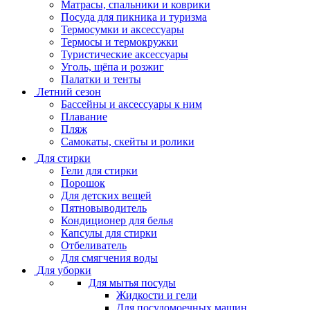
Матрасы, cпальники и коврики
Посуда для пикника и туризма
Термосумки и аксессуары
Термосы и термокружки
Туристические аксессуары
Уголь, щёпа и розжиг
Палатки и тенты
Летний сезон
Бассейны и аксессуары к ним
Плавание
Пляж
Самокаты, скейты и ролики
Для стирки
Гели для стирки
Порошок
Для детских вещей
Пятновыводитель
Кондиционер для белья
Капсулы для стирки
Отбеливатель
Для смягчения воды
Для уборки
Для мытья посуды
Жидкости и гели
Для посудомоечных машин