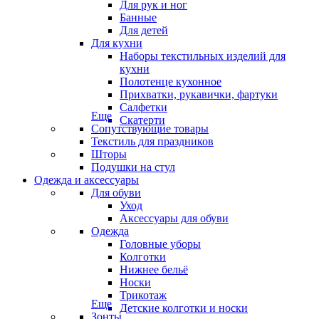
Для рук и ног
Банные
Для детей
Для кухни
Наборы текстильных изделий для
кухни
Полотенце кухонное
Прихватки, рукавички, фартуки
Салфетки
Еще
Скатерти
Сопутствующие товары
Текстиль для праздников
Шторы
Подушки на стул
Одежда и аксессуары
Для обуви
Уход
Аксессуары для обуви
Одежда
Головные уборы
Колготки
Нижнее бельё
Носки
Трикотаж
Еще
Детские колготки и носки
Зонты