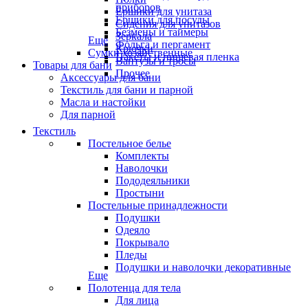
приборов
Ёршики для унитаза
Ёршики для посуды
Сидения для унитазов
Безмены и таймеры
Зеркала
Еще
Фольга и пергамент
Крючки
Сумки хозяйственные
Пакеты и пищевая пленка
Вантузы и тросы
Товары для бани
Прочее
Аксессуары для бани
Текстиль для бани и парной
Масла и настойки
Для парной
Текстиль
Постельное белье
Комплекты
Наволочки
Пододеяльники
Простыни
Постельные принадлежности
Подушки
Одеяло
Покрывало
Пледы
Подушки и наволочки декоративные
Еще
Полотенца для тела
Для лица