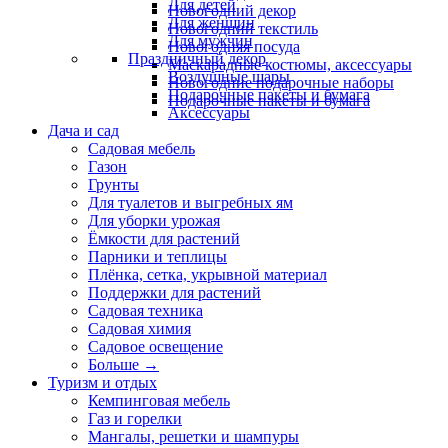
Для детей
Новогодний декор
Для женщин
Новогодний текстиль
Для мужчин
Новогодняя посуда
Праздничный декор
Маскарадные костюмы, аксессуары
Воздушные шары
Новогодние подарочные наборы
Подарочные пакеты и бумага
Подарочные пакеты и бумага
Аксессуары
Дача и сад
Садовая мебель
Газон
Грунты
Для туалетов и выгребных ям
Для уборки урожая
Ёмкости для растений
Парники и теплицы
Плёнка, сетка, укрывной материал
Поддержки для растений
Садовая техника
Садовая химия
Садовое освещение
Больше
→
Туризм и отдых
Кемпинговая мебель
Газ и горелки
Мангалы, решетки и шампуры