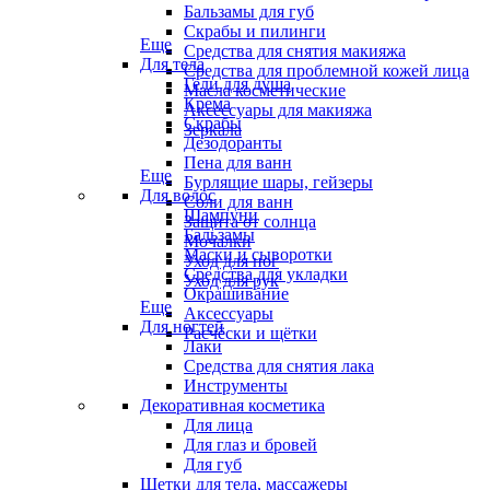
Бальзамы для губ
Скрабы и пилинги
Еще
Средства для снятия макияжа
Для тела
Средства для проблемной кожей лица
Гели для душа
Масла косметические
Крема
Аксессуары для макияжа
Скрабы
Зеркала
Дезодоранты
Пена для ванн
Еще
Бурлящие шары, гейзеры
Для волос
Соли для ванн
Шампуни
Защита от солнца
Бальзамы
Мочалки
Маски и сыворотки
Уход для ног
Средства для укладки
Уход для рук
Окрашивание
Еще
Аксессуары
Для ногтей
Расчёски и щётки
Лаки
Средства для снятия лака
Инструменты
Декоративная косметика
Для лица
Для глаз и бровей
Для губ
Щетки для тела, массажеры