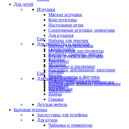
Для детей
Игрушки
Мягкие игрушки
Конструкторы
Настольные игры
Спортивные игрушки, инвентарь
Для купания
Еще
Наборы для девочек
Для творчества и развития
Наборы для мальчиков
Головоломки
Музыкальные инструменты
Картины, гравюры, фрески
Куклы, пупсы и аксессуары
Книжки
Транспорт
Мозаики
Животные и насекомые
Наклейки, аппликации, квиллинг
Оружие
Еще
Пазлы
Трансформеры и фигурки
Для новорожденных
Развивающие, обучающие
Кубики, неваляшки и пирамидки
Погремушки, коврики развивающие
Раскраски
Каталки
Нагрудники
Творчество
Ванны
Горшки
Детская мебель
Бытовая техника
Аксессуары для телефона
Для кухни
Чайники и термопоты