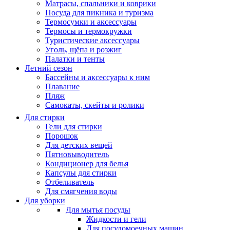
Матрасы, cпальники и коврики
Посуда для пикника и туризма
Термосумки и аксессуары
Термосы и термокружки
Туристические аксессуары
Уголь, щёпа и розжиг
Палатки и тенты
Летний сезон
Бассейны и аксессуары к ним
Плавание
Пляж
Самокаты, скейты и ролики
Для стирки
Гели для стирки
Порошок
Для детских вещей
Пятновыводитель
Кондиционер для белья
Капсулы для стирки
Отбеливатель
Для смягчения воды
Для уборки
Для мытья посуды
Жидкости и гели
Для посудомоечных машин