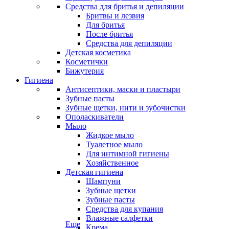
Средства для бритья и депиляции
Бритвы и лезвия
Для бритья
После бритья
Средства для депиляции
Детская косметика
Косметички
Бижутерия
Гигиена
Антисептики, маски и пластыри
Зубные пасты
Зубные щетки, нити и зубочистки
Ополаскиватели
Мыло
Жидкое мыло
Туалетное мыло
Для интимной гигиены
Хозяйственное
Детская гигиена
Шампуни
Зубные щетки
Зубные пасты
Средства для купания
Влажные салфетки
Еще
Крема