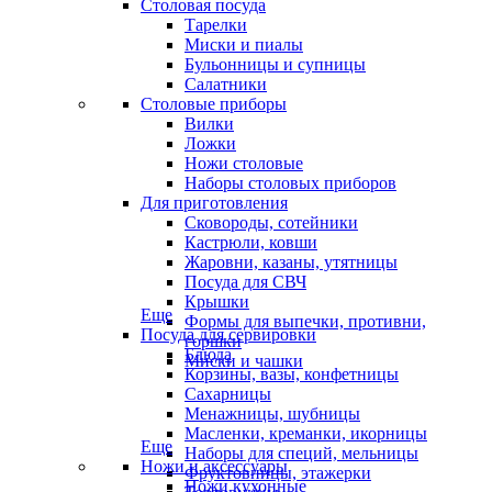
Столовая посуда
Тарелки
Миски и пиалы
Бульонницы и супницы
Салатники
Столовые приборы
Вилки
Ложки
Ножи столовые
Наборы столовых приборов
Для приготовления
Сковороды, сотейники
Кастрюли, ковши
Жаровни, казаны, утятницы
Посуда для СВЧ
Крышки
Еще
Формы для выпечки, противни,
Посуда для сервировки
горшки
Блюда
Миски и чашки
Корзины, вазы, конфетницы
Сахарницы
Менажницы, шубницы
Масленки, креманки, икорницы
Еще
Наборы для специй, мельницы
Ножи и аксессуары
Фруктовницы, этажерки
Ножи кухонные