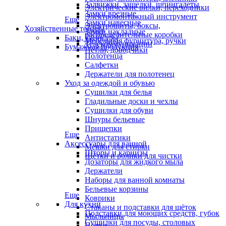
Задвижки, защелки, шпингалеты
Электрические вилки, переходники
Замки врезные
Электромонтажный инструмент
Еще
Замки навесные
Электрощиты, боксы,
Хозяйственные товары
Замки накладные
распределительные коробки
Баки, канистры
Мебельная фурнитура, ручки
Телекоммуникации
Бумажная продукция
Петли, доводчики
Полотенца
Салфетки
Держатели для полотенец
Уход за одеждой и обувью
Сушилки для белья
Гладильные доски и чехлы
Сушилки для обуви
Шнуры бельевые
Прищепки
Еще
Антистатики
Аксессуары для ванной
Мешки для стирки
Шторы и карнизы
Щётки и ролики для чистки
Дозаторы для жидкого мыла
Держатели
Наборы для ванной комнаты
Бельевые корзины
Еще
Коврики
Для кухни
Стаканы и подставки для щёток
Подставки для моющих средств, губок
Мыльницы
Сушилки для посуды, столовых
Полки