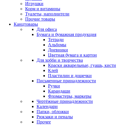
Игрушки
Корм и витамины
Туалеты, наполнители
Прочие товары
Канцтовары
Для офиса
Бумага и бумажная продукция
Тетради
Альбомы
Дневники
Цветная бумага и картон
Для хобби и творчества
Краски акварельные, гуашь, кисти
Клей
Пластилин и дощечки
Письменные принадлежности
Ручки
Карандаши
Фломастеры, маркеры
Чертёжные принадлежности
Календари
Папки, обложки
Рюкзаки и пеналы
Прочее