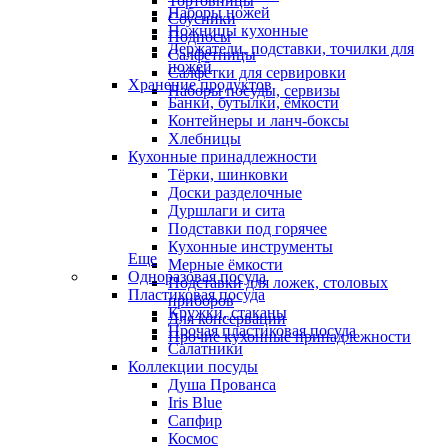
Тортовницы
Наборы ножей
Соусники
Ножницы кухонные
Подносы
Держатели, подставки, точилки для
Салфетницы
ножей
Салфетки для сервировки
Хранение продуктов
Наборы посуды, сервизы
Банки, бутылки, ёмкости
Контейнеры и ланч-боксы
Хлебницы
Кухонные принадлежности
Тёрки, шинковки
Доски разделочные
Дуршлаги и сита
Подставки под горячее
Кухонные инструменты
Еще
Мерные ёмкости
Одноразовая посуда
Подставки для ложек, столовых
Пластиковая посуда
приборов
Кружки, стаканы
Для консервации
Прочая пластиковая посуда
Прочие кухонные принадлежности
Салатники
Коллекции посуды
Душа Прованса
Iris Blue
Сапфир
Космос