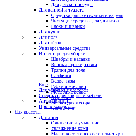
Для детской посуды
Для ванной и туалета
Средства для сантехники и кафеля
Чистящие средства для унитазов
Блоки и шарики
Для кухни
Для пола
Для стёкол
Универсальные средства
Инвентарь для уборки
Швабры и насадки
Веники, щётки, совки
Тряпки для пола
Салфетки
Вёдра, тазы
Еще
Губки и мочалки
Для устранения засоров
Мусорные ведра
Средства для ковров и мебели
Перчатки
Антинакипины
Мешки для мусора
Прочие средства
Окномойки
Для красоты
Для лица
Очищение и умывание
Увлажнение кожи
Маски косметические и плыстыри