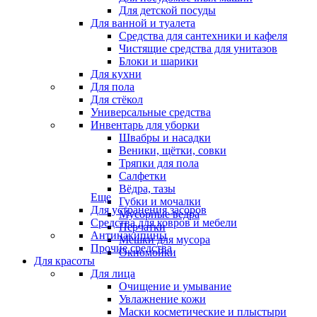
Для детской посуды
Для ванной и туалета
Средства для сантехники и кафеля
Чистящие средства для унитазов
Блоки и шарики
Для кухни
Для пола
Для стёкол
Универсальные средства
Инвентарь для уборки
Швабры и насадки
Веники, щётки, совки
Тряпки для пола
Салфетки
Вёдра, тазы
Еще
Губки и мочалки
Для устранения засоров
Мусорные ведра
Средства для ковров и мебели
Перчатки
Антинакипины
Мешки для мусора
Прочие средства
Окномойки
Для красоты
Для лица
Очищение и умывание
Увлажнение кожи
Маски косметические и плыстыри