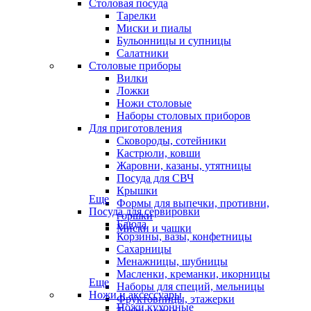
Столовая посуда
Тарелки
Миски и пиалы
Бульонницы и супницы
Салатники
Столовые приборы
Вилки
Ложки
Ножи столовые
Наборы столовых приборов
Для приготовления
Сковороды, сотейники
Кастрюли, ковши
Жаровни, казаны, утятницы
Посуда для СВЧ
Крышки
Еще
Формы для выпечки, противни,
Посуда для сервировки
горшки
Блюда
Миски и чашки
Корзины, вазы, конфетницы
Сахарницы
Менажницы, шубницы
Масленки, креманки, икорницы
Еще
Наборы для специй, мельницы
Ножи и аксессуары
Фруктовницы, этажерки
Ножи кухонные