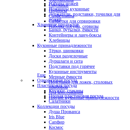
Тортовницы
Наборы ножей
Соусники
Ножницы кухонные
Подносы
Держатели, подставки, точилки для
Салфетницы
ножей
Салфетки для сервировки
Хранение продуктов
Наборы посуды, сервизы
Банки, бутылки, ёмкости
Контейнеры и ланч-боксы
Хлебницы
Кухонные принадлежности
Тёрки, шинковки
Доски разделочные
Дуршлаги и сита
Подставки под горячее
Кухонные инструменты
Еще
Мерные ёмкости
Одноразовая посуда
Подставки для ложек, столовых
Пластиковая посуда
приборов
Кружки, стаканы
Для консервации
Прочая пластиковая посуда
Прочие кухонные принадлежности
Салатники
Коллекции посуды
Душа Прованса
Iris Blue
Сапфир
Космос