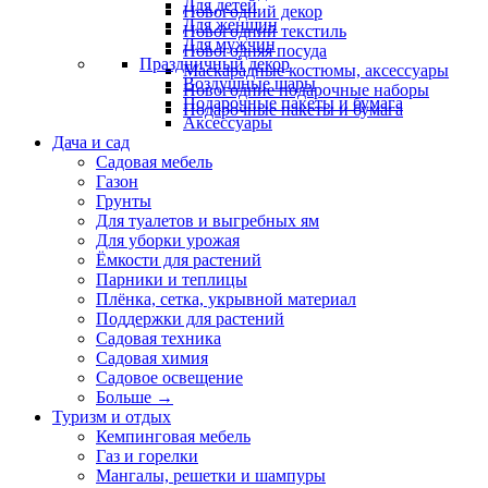
Для детей
Новогодний декор
Для женщин
Новогодний текстиль
Для мужчин
Новогодняя посуда
Праздничный декор
Маскарадные костюмы, аксессуары
Воздушные шары
Новогодние подарочные наборы
Подарочные пакеты и бумага
Подарочные пакеты и бумага
Аксессуары
Дача и сад
Садовая мебель
Газон
Грунты
Для туалетов и выгребных ям
Для уборки урожая
Ёмкости для растений
Парники и теплицы
Плёнка, сетка, укрывной материал
Поддержки для растений
Садовая техника
Садовая химия
Садовое освещение
Больше
→
Туризм и отдых
Кемпинговая мебель
Газ и горелки
Мангалы, решетки и шампуры