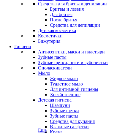
Средства для бритья и депиляции
Бритвы и лезвия
Для бритья
После бритья
Средства для депиляции
Детская косметика
Косметички
Бижутерия
Гигиена
Антисептики, маски и пластыри
Зубные пасты
Зубные щетки, нити и зубочистки
Ополаскиватели
Мыло
Жидкое мыло
Туалетное мыло
Для интимной гигиены
Хозяйственное
Детская гигиена
Шампуни
Зубные щетки
Зубные пасты
Средства для купания
Влажные салфетки
Еще
Крема