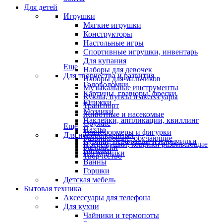
Для детей
Игрушки
Мягкие игрушки
Конструкторы
Настольные игры
Спортивные игрушки, инвентарь
Для купания
Еще
Наборы для девочек
Для творчества и развития
Наборы для мальчиков
Головоломки
Музыкальные инструменты
Картины, гравюры, фрески
Куклы, пупсы и аксессуары
Книжки
Транспорт
Мозаики
Животные и насекомые
Наклейки, аппликации, квиллинг
Оружие
Еще
Пазлы
Трансформеры и фигурки
Для новорожденных
Развивающие, обучающие
Кубики, неваляшки и пирамидки
Погремушки, коврики развивающие
Раскраски
Каталки
Нагрудники
Творчество
Ванны
Горшки
Детская мебель
Бытовая техника
Аксессуары для телефона
Для кухни
Чайники и термопоты