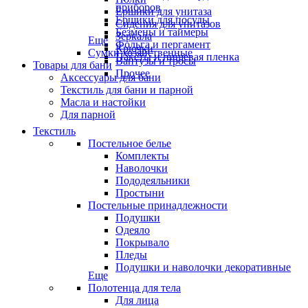
приборов
Ёршики для унитаза
Ёршики для посуды
Сидения для унитазов
Безмены и таймеры
Зеркала
Еще
Фольга и пергамент
Крючки
Сумки хозяйственные
Пакеты и пищевая пленка
Вантузы и тросы
Товары для бани
Прочее
Аксессуары для бани
Текстиль для бани и парной
Масла и настойки
Для парной
Текстиль
Постельное белье
Комплекты
Наволочки
Пододеяльники
Простыни
Постельные принадлежности
Подушки
Одеяло
Покрывало
Пледы
Подушки и наволочки декоративные
Еще
Полотенца для тела
Для лица