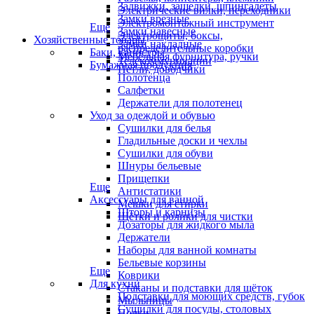
Задвижки, защелки, шпингалеты
Электрические вилки, переходники
Замки врезные
Электромонтажный инструмент
Еще
Замки навесные
Электрощиты, боксы,
Хозяйственные товары
Замки накладные
распределительные коробки
Баки, канистры
Мебельная фурнитура, ручки
Телекоммуникации
Бумажная продукция
Петли, доводчики
Полотенца
Салфетки
Держатели для полотенец
Уход за одеждой и обувью
Сушилки для белья
Гладильные доски и чехлы
Сушилки для обуви
Шнуры бельевые
Прищепки
Еще
Антистатики
Аксессуары для ванной
Мешки для стирки
Шторы и карнизы
Щётки и ролики для чистки
Дозаторы для жидкого мыла
Держатели
Наборы для ванной комнаты
Бельевые корзины
Еще
Коврики
Для кухни
Стаканы и подставки для щёток
Подставки для моющих средств, губок
Мыльницы
Сушилки для посуды, столовых
Полки