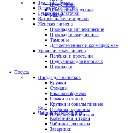
Туалетная бумага
Подгузники
Влажные салфетки
Подгузники-трусики
Бумажные платочки
Мыло
Ватные палочки и диски
Женская гигиена
Прокладки гигиенические
Прокладки ежедневные
Тампоны
Для беременных и кормящих мам
Урологическая гигиена
Пелёнки и простыни
Подгузники для взрослых
Прокладки
Посуда
Посуда для напитков
Кружки
Стаканы
Бокалы и фужеры
Рюмки и стопки
Кружки и бокалы пивные
Еще
Графины, кувшины
Чайники и кофейники
Наборы для напитков
Кофейники и турки
Чайники для плиты
Заварники