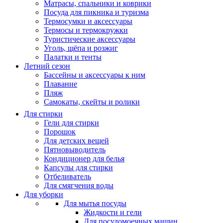
Матрасы, cпальники и коврики
Посуда для пикника и туризма
Термосумки и аксессуары
Термосы и термокружки
Туристические аксессуары
Уголь, щёпа и розжиг
Палатки и тенты
Летний сезон
Бассейны и аксессуары к ним
Плавание
Пляж
Самокаты, скейты и ролики
Для стирки
Гели для стирки
Порошок
Для детских вещей
Пятновыводитель
Кондиционер для белья
Капсулы для стирки
Отбеливатель
Для смягчения воды
Для уборки
Для мытья посуды
Жидкости и гели
Для посудомоечных машин