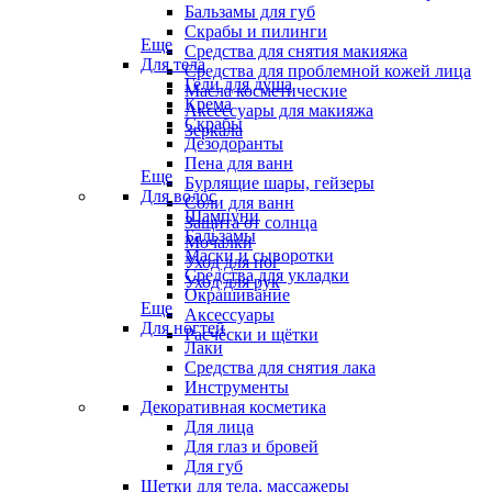
Бальзамы для губ
Скрабы и пилинги
Еще
Средства для снятия макияжа
Для тела
Средства для проблемной кожей лица
Гели для душа
Масла косметические
Крема
Аксессуары для макияжа
Скрабы
Зеркала
Дезодоранты
Пена для ванн
Еще
Бурлящие шары, гейзеры
Для волос
Соли для ванн
Шампуни
Защита от солнца
Бальзамы
Мочалки
Маски и сыворотки
Уход для ног
Средства для укладки
Уход для рук
Окрашивание
Еще
Аксессуары
Для ногтей
Расчёски и щётки
Лаки
Средства для снятия лака
Инструменты
Декоративная косметика
Для лица
Для глаз и бровей
Для губ
Щетки для тела, массажеры