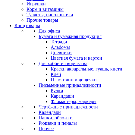
Игрушки
Корм и витамины
Туалеты, наполнители
Прочие товары
Канцтовары
Для офиса
Бумага и бумажная продукция
Тетради
Альбомы
Дневники
Цветная бумага и картон
Для хобби и творчества
Краски акварельные, гуашь, кисти
Клей
Пластилин и дощечки
Письменные принадлежности
Ручки
Карандаши
Фломастеры, маркеры
Чертёжные принадлежности
Календари
Папки, обложки
Рюкзаки и пеналы
Прочее