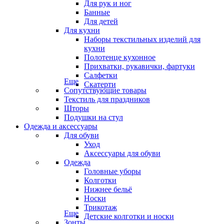
Для рук и ног
Банные
Для детей
Для кухни
Наборы текстильных изделий для
кухни
Полотенце кухонное
Прихватки, рукавички, фартуки
Салфетки
Еще
Скатерти
Сопутствующие товары
Текстиль для праздников
Шторы
Подушки на стул
Одежда и аксессуары
Для обуви
Уход
Аксессуары для обуви
Одежда
Головные уборы
Колготки
Нижнее бельё
Носки
Трикотаж
Еще
Детские колготки и носки
Зонты