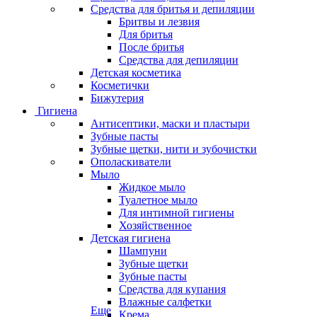
Средства для бритья и депиляции
Бритвы и лезвия
Для бритья
После бритья
Средства для депиляции
Детская косметика
Косметички
Бижутерия
Гигиена
Антисептики, маски и пластыри
Зубные пасты
Зубные щетки, нити и зубочистки
Ополаскиватели
Мыло
Жидкое мыло
Туалетное мыло
Для интимной гигиены
Хозяйственное
Детская гигиена
Шампуни
Зубные щетки
Зубные пасты
Средства для купания
Влажные салфетки
Еще
Крема