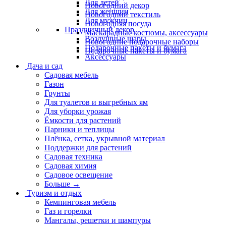
Для детей
Новогодний декор
Для женщин
Новогодний текстиль
Для мужчин
Новогодняя посуда
Праздничный декор
Маскарадные костюмы, аксессуары
Воздушные шары
Новогодние подарочные наборы
Подарочные пакеты и бумага
Подарочные пакеты и бумага
Аксессуары
Дача и сад
Садовая мебель
Газон
Грунты
Для туалетов и выгребных ям
Для уборки урожая
Ёмкости для растений
Парники и теплицы
Плёнка, сетка, укрывной материал
Поддержки для растений
Садовая техника
Садовая химия
Садовое освещение
Больше
→
Туризм и отдых
Кемпинговая мебель
Газ и горелки
Мангалы, решетки и шампуры