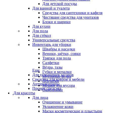
Для детской посуды
Для ванной и туалета
Средства для сантехники и кафеля
Чистящие средства для унитазов
Блоки и шарики
Для кухни
Для пола
Для стёкол
Универсальные средства
Инвентарь для уборки
Швабры и насадки
Веники, щётки, совки
Тряпки для пола
Салфетки
Вёдра, тазы
Еще
Губки и мочалки
Для устранения засоров
Мусорные ведра
Средства для ковров и мебели
Перчатки
Антинакипины
Мешки для мусора
Прочие средства
Окномойки
Для красоты
Для лица
Очищение и умывание
Увлажнение кожи
Маски косметические и плыстыри