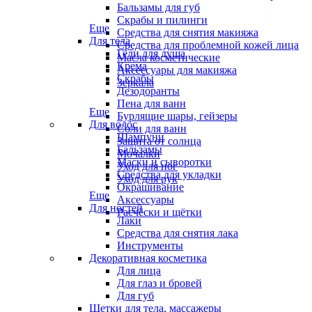
Бальзамы для губ
Скрабы и пилинги
Еще
Средства для снятия макияжа
Для тела
Средства для проблемной кожей лица
Гели для душа
Масла косметические
Крема
Аксессуары для макияжа
Скрабы
Зеркала
Дезодоранты
Пена для ванн
Еще
Бурлящие шары, гейзеры
Для волос
Соли для ванн
Шампуни
Защита от солнца
Бальзамы
Мочалки
Маски и сыворотки
Уход для ног
Средства для укладки
Уход для рук
Окрашивание
Еще
Аксессуары
Для ногтей
Расчёски и щётки
Лаки
Средства для снятия лака
Инструменты
Декоративная косметика
Для лица
Для глаз и бровей
Для губ
Щетки для тела, массажеры