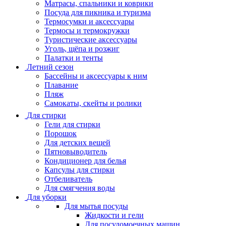
Матрасы, cпальники и коврики
Посуда для пикника и туризма
Термосумки и аксессуары
Термосы и термокружки
Туристические аксессуары
Уголь, щёпа и розжиг
Палатки и тенты
Летний сезон
Бассейны и аксессуары к ним
Плавание
Пляж
Самокаты, скейты и ролики
Для стирки
Гели для стирки
Порошок
Для детских вещей
Пятновыводитель
Кондиционер для белья
Капсулы для стирки
Отбеливатель
Для смягчения воды
Для уборки
Для мытья посуды
Жидкости и гели
Для посудомоечных машин