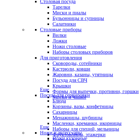
Столовая посуда
Тарелки
Миски и пиалы
Бульонницы и супницы
Салатники
Столовые приборы
Вилки
Ложки
Ножи столовые
Наборы столовых приборов
Для приготовления
Сковороды, сотейники
Кастрюли, ковши
Жаровни, казаны, утятницы
Посуда для СВЧ
Крышки
Еще
Формы для выпечки, противни, горшки
Посуда для сервировки
Миски и чашки
Блюда
Корзины, вазы, конфетницы
Сахарницы
Менажницы, шубницы
Масленки, креманки, икорницы
Еще
Наборы для специй, мельницы
Ножи и аксессуары
Фруктовницы, этажерки
Ножи кухонные