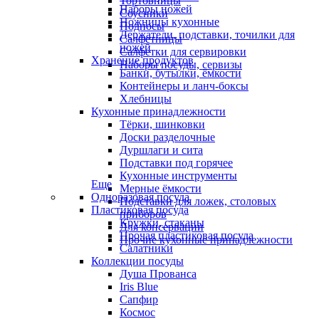
Тортовницы
Наборы ножей
Соусники
Ножницы кухонные
Подносы
Держатели, подставки, точилки для
Салфетницы
ножей
Салфетки для сервировки
Хранение продуктов
Наборы посуды, сервизы
Банки, бутылки, ёмкости
Контейнеры и ланч-боксы
Хлебницы
Кухонные принадлежности
Тёрки, шинковки
Доски разделочные
Дуршлаги и сита
Подставки под горячее
Кухонные инструменты
Еще
Мерные ёмкости
Одноразовая посуда
Подставки для ложек, столовых
Пластиковая посуда
приборов
Кружки, стаканы
Для консервации
Прочая пластиковая посуда
Прочие кухонные принадлежности
Салатники
Коллекции посуды
Душа Прованса
Iris Blue
Сапфир
Космос