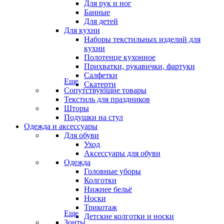
Для рук и ног
Банные
Для детей
Для кухни
Наборы текстильных изделий для
кухни
Полотенце кухонное
Прихватки, рукавички, фартуки
Салфетки
Еще
Скатерти
Сопутствующие товары
Текстиль для праздников
Шторы
Подушки на стул
Одежда и аксессуары
Для обуви
Уход
Аксессуары для обуви
Одежда
Головные уборы
Колготки
Нижнее бельё
Носки
Трикотаж
Еще
Детские колготки и носки
Зонты