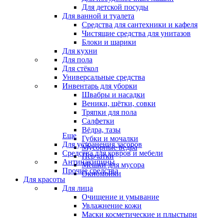
Для детской посуды
Для ванной и туалета
Средства для сантехники и кафеля
Чистящие средства для унитазов
Блоки и шарики
Для кухни
Для пола
Для стёкол
Универсальные средства
Инвентарь для уборки
Швабры и насадки
Веники, щётки, совки
Тряпки для пола
Салфетки
Вёдра, тазы
Еще
Губки и мочалки
Для устранения засоров
Мусорные ведра
Средства для ковров и мебели
Перчатки
Антинакипины
Мешки для мусора
Прочие средства
Окномойки
Для красоты
Для лица
Очищение и умывание
Увлажнение кожи
Маски косметические и плыстыри