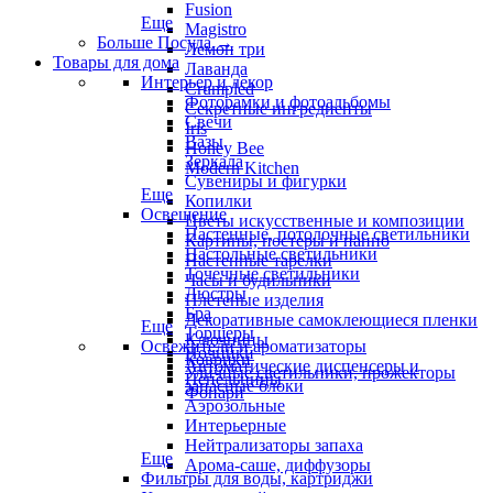
Fusion
Еще
Magistro
Больше Посуда
→
Лемон три
Товары для дома
Лаванда
Интерьер и декор
Crumpled
Фоторамки и фотоальбомы
Секретные ингредиенты
Свечи
Iris
Вазы
Honey Bee
Зеркала
Modern Kitchen
Сувениры и фигурки
Еще
Копилки
Освещение
Цветы искусственные и композиции
Настенные, потолочные светильники
Картины, постеры и панно
Настольные светильники
Настенные тарелки
Точечные светильники
Часы и будильники
Люстры
Плетеные изделия
Бра
Декоративные самоклеющиеся пленки
Еще
Торшеры
Ключницы
Освежители и ароматизаторы
Ночники
Коврики
Автоматические диспенсеры и
Уличные светильники, прожекторы
Пепельницы
запасные блоки
Фонари
Аэрозольные
Интерьерные
Нейтрализаторы запаха
Еще
Арома-саше, диффузоры
Фильтры для воды, картриджи