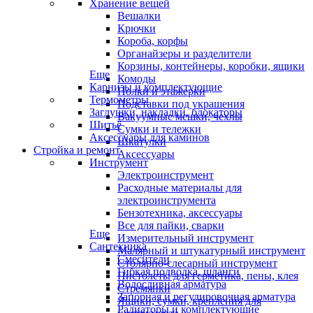
Хранение вещей
Вешалки
Крючки
Короба, корфы
Органайзеры и разделители
Корзины, контейнеры, коробки, ящики
Еще
Комоды
Карнизы и комплектующие
Полки и этажерки
Термометры
Подставки под украшения
Заглушки, накладки, блокаторы
Вакуумные мешки, чехлы
Шитьё
Сумки и тележки
Аксессуары для каминов
Шкатулки
Стройка и ремонт
Аксессуары
Инструмент
Электроинструмент
Расходные материалы для
электроинструмента
Бензотехника, аксессуары
Все для пайки, сварки
Еще
Измерительный инструмент
Сантехника
Малярный и штукатурный инструмент
Смесители
Столярно-слесарный инструмент
Гибкая подводка, шланги
Пистолеты для герметика, пены, клея
Водосливная арматура
Стремянки
Запорная и регулировочная арматура
Ящики, сумки, крепления для
Радиаторы и комплектующие