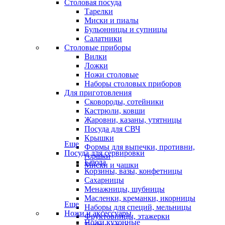
Столовая посуда
Тарелки
Миски и пиалы
Бульонницы и супницы
Салатники
Столовые приборы
Вилки
Ложки
Ножи столовые
Наборы столовых приборов
Для приготовления
Сковороды, сотейники
Кастрюли, ковши
Жаровни, казаны, утятницы
Посуда для СВЧ
Крышки
Еще
Формы для выпечки, противни,
Посуда для сервировки
горшки
Блюда
Миски и чашки
Корзины, вазы, конфетницы
Сахарницы
Менажницы, шубницы
Масленки, креманки, икорницы
Еще
Наборы для специй, мельницы
Ножи и аксессуары
Фруктовницы, этажерки
Ножи кухонные