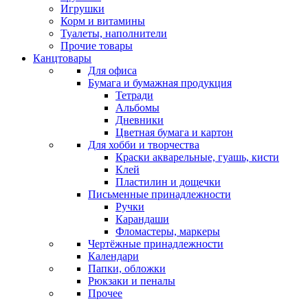
Игрушки
Корм и витамины
Туалеты, наполнители
Прочие товары
Канцтовары
Для офиса
Бумага и бумажная продукция
Тетради
Альбомы
Дневники
Цветная бумага и картон
Для хобби и творчества
Краски акварельные, гуашь, кисти
Клей
Пластилин и дощечки
Письменные принадлежности
Ручки
Карандаши
Фломастеры, маркеры
Чертёжные принадлежности
Календари
Папки, обложки
Рюкзаки и пеналы
Прочее