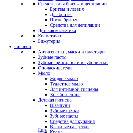
Средства для бритья и депиляции
Бритвы и лезвия
Для бритья
После бритья
Средства для депиляции
Детская косметика
Косметички
Бижутерия
Гигиена
Антисептики, маски и пластыри
Зубные пасты
Зубные щетки, нити и зубочистки
Ополаскиватели
Мыло
Жидкое мыло
Туалетное мыло
Для интимной гигиены
Хозяйственное
Детская гигиена
Шампуни
Зубные щетки
Зубные пасты
Средства для купания
Влажные салфетки
Еще
Крема