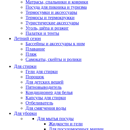
Матрасы, cпальники и коврики
Посуда для пикника и туризма
Термосумки и аксессуары
Термосы и термокружки
Туристические аксессуары
Уголь, щёпа и розжиг
Палатки и тенты
Летний сезон
Бассейны и аксессуары к ним
Плавание
Пляж
Самокаты, скейты и ролики
Для стирки
Гели для стирки
Порошок
Для детских вещей
Пятновыводитель
Кондиционер для белья
Капсулы для стирки
Отбеливатель
Для смягчения воды
Для уборки
Для мытья посуды
Жидкости и гели
Для посудомоечных машин