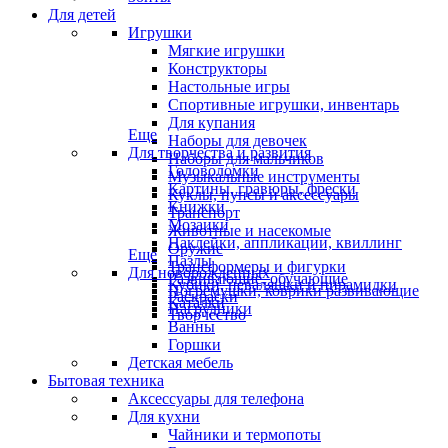
Для детей
Игрушки
Мягкие игрушки
Конструкторы
Настольные игры
Спортивные игрушки, инвентарь
Для купания
Еще
Наборы для девочек
Для творчества и развития
Наборы для мальчиков
Головоломки
Музыкальные инструменты
Картины, гравюры, фрески
Куклы, пупсы и аксессуары
Книжки
Транспорт
Мозаики
Животные и насекомые
Наклейки, аппликации, квиллинг
Оружие
Еще
Пазлы
Трансформеры и фигурки
Для новорожденных
Развивающие, обучающие
Кубики, неваляшки и пирамидки
Погремушки, коврики развивающие
Раскраски
Каталки
Нагрудники
Творчество
Ванны
Горшки
Детская мебель
Бытовая техника
Аксессуары для телефона
Для кухни
Чайники и термопоты