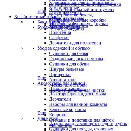
Задвижки, защелки, шпингалеты
Электрические вилки, переходники
Замки врезные
Электромонтажный инструмент
Еще
Замки навесные
Электрощиты, боксы,
Хозяйственные товары
Замки накладные
распределительные коробки
Баки, канистры
Мебельная фурнитура, ручки
Телекоммуникации
Бумажная продукция
Петли, доводчики
Полотенца
Салфетки
Держатели для полотенец
Уход за одеждой и обувью
Сушилки для белья
Гладильные доски и чехлы
Сушилки для обуви
Шнуры бельевые
Прищепки
Еще
Антистатики
Аксессуары для ванной
Мешки для стирки
Шторы и карнизы
Щётки и ролики для чистки
Дозаторы для жидкого мыла
Держатели
Наборы для ванной комнаты
Бельевые корзины
Еще
Коврики
Для кухни
Стаканы и подставки для щёток
Подставки для моющих средств, губок
Мыльницы
Сушилки для посуды, столовых
Полки