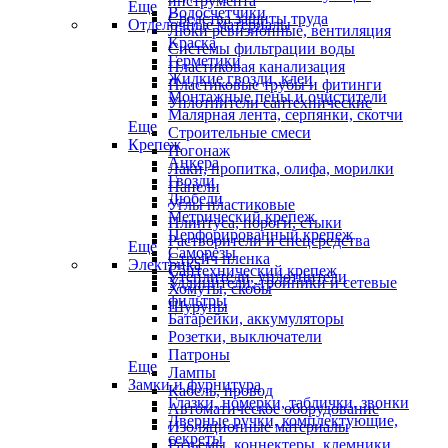
инструмента
Еще
Водосчетчики
Средства защиты труда
Отделочные материалы
Люки ревизионные, вентиляция
Краска
Системы фильтрации воды
Герметики
Пластиковая канализация
Жидкие гвозди, клеи
Пластиковые трубы и фитинги
Монтажные пены и очистители
Уплотнители сантехнические
Малярная лента, серпянки, скотчи
Еще
Строительные смеси
Крепеж
Погонаж
Анкера
Лаки, пропитка, олифа, морилки
Гвозди
Панели
Дюбели
Углы пластиковые
Метрический крепеж
Плинтуса, пороги, стыки
Перфорированный крепеж
Растворители и спецсредства
Еще
Саморезы
Стрейч пленка
Электрика
Сантехнический крепеж
Утеплители, уплотнители
Удлинители, тройники и сетевые
Хомуты, скобы
фильтры
Шурупы
Батарейки, аккумуляторы
Розетки, выключатели
Патроны
Еще
Лампы
Замки и фурнитура
Кабель, провод
Глазки, номерки, таблички, звонки
Автоматическое оборудование
Дверные ручки, комплектующие,
Изоляционные материалы
секреты
Разъемы, коннектеры, клемники