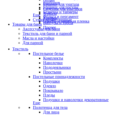
приборов
Ёршики для унитаза
Ёршики для посуды
Сидения для унитазов
Безмены и таймеры
Зеркала
Еще
Фольга и пергамент
Крючки
Сумки хозяйственные
Пакеты и пищевая пленка
Вантузы и тросы
Товары для бани
Прочее
Аксессуары для бани
Текстиль для бани и парной
Масла и настойки
Для парной
Текстиль
Постельное белье
Комплекты
Наволочки
Пододеяльники
Простыни
Постельные принадлежности
Подушки
Одеяло
Покрывало
Пледы
Подушки и наволочки декоративные
Еще
Полотенца для тела
Для лица