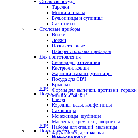
Столовая посуда
Тарелки
Миски и пиалы
Бульонницы и супницы
Салатники
Столовые приборы
Вилки
Ложки
Ножи столовые
Наборы столовых приборов
Для приготовления
Сковороды, сотейники
Кастрюли, ковши
Жаровни, казаны, утятницы
Посуда для СВЧ
Крышки
Еще
Формы для выпечки, противни, горшки
Посуда для сервировки
Миски и чашки
Блюда
Корзины, вазы, конфетницы
Сахарницы
Менажницы, шубницы
Масленки, креманки, икорницы
Еще
Наборы для специй, мельницы
Ножи и аксессуары
Фруктовницы, этажерки
Ножи кухонные