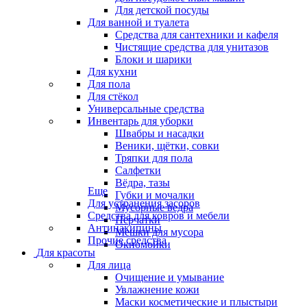
Для детской посуды
Для ванной и туалета
Средства для сантехники и кафеля
Чистящие средства для унитазов
Блоки и шарики
Для кухни
Для пола
Для стёкол
Универсальные средства
Инвентарь для уборки
Швабры и насадки
Веники, щётки, совки
Тряпки для пола
Салфетки
Вёдра, тазы
Еще
Губки и мочалки
Для устранения засоров
Мусорные ведра
Средства для ковров и мебели
Перчатки
Антинакипины
Мешки для мусора
Прочие средства
Окномойки
Для красоты
Для лица
Очищение и умывание
Увлажнение кожи
Маски косметические и плыстыри