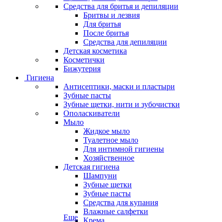
Средства для бритья и депиляции
Бритвы и лезвия
Для бритья
После бритья
Средства для депиляции
Детская косметика
Косметички
Бижутерия
Гигиена
Антисептики, маски и пластыри
Зубные пасты
Зубные щетки, нити и зубочистки
Ополаскиватели
Мыло
Жидкое мыло
Туалетное мыло
Для интимной гигиены
Хозяйственное
Детская гигиена
Шампуни
Зубные щетки
Зубные пасты
Средства для купания
Влажные салфетки
Еще
Крема