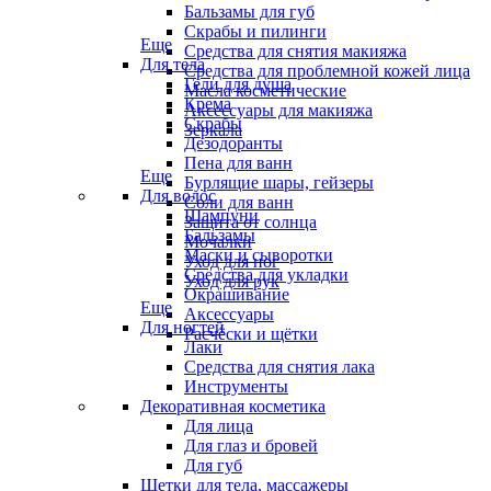
Бальзамы для губ
Скрабы и пилинги
Еще
Средства для снятия макияжа
Для тела
Средства для проблемной кожей лица
Гели для душа
Масла косметические
Крема
Аксессуары для макияжа
Скрабы
Зеркала
Дезодоранты
Пена для ванн
Еще
Бурлящие шары, гейзеры
Для волос
Соли для ванн
Шампуни
Защита от солнца
Бальзамы
Мочалки
Маски и сыворотки
Уход для ног
Средства для укладки
Уход для рук
Окрашивание
Еще
Аксессуары
Для ногтей
Расчёски и щётки
Лаки
Средства для снятия лака
Инструменты
Декоративная косметика
Для лица
Для глаз и бровей
Для губ
Щетки для тела, массажеры