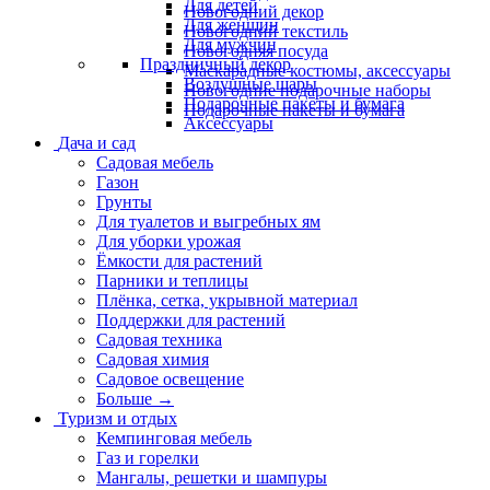
Для детей
Новогодний декор
Для женщин
Новогодний текстиль
Для мужчин
Новогодняя посуда
Праздничный декор
Маскарадные костюмы, аксессуары
Воздушные шары
Новогодние подарочные наборы
Подарочные пакеты и бумага
Подарочные пакеты и бумага
Аксессуары
Дача и сад
Садовая мебель
Газон
Грунты
Для туалетов и выгребных ям
Для уборки урожая
Ёмкости для растений
Парники и теплицы
Плёнка, сетка, укрывной материал
Поддержки для растений
Садовая техника
Садовая химия
Садовое освещение
Больше
→
Туризм и отдых
Кемпинговая мебель
Газ и горелки
Мангалы, решетки и шампуры