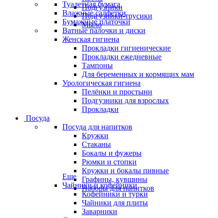
Туалетная бумага
Подгузники
Влажные салфетки
Подгузники-трусики
Бумажные платочки
Мыло
Ватные палочки и диски
Женская гигиена
Прокладки гигиенические
Прокладки ежедневные
Тампоны
Для беременных и кормящих мам
Урологическая гигиена
Пелёнки и простыни
Подгузники для взрослых
Прокладки
Посуда
Посуда для напитков
Кружки
Стаканы
Бокалы и фужеры
Рюмки и стопки
Кружки и бокалы пивные
Еще
Графины, кувшины
Чайники и кофейники
Наборы для напитков
Кофейники и турки
Чайники для плиты
Заварники