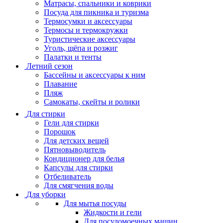
Матрасы, cпальники и коврики
Посуда для пикника и туризма
Термосумки и аксессуары
Термосы и термокружки
Туристические аксессуары
Уголь, щёпа и розжиг
Палатки и тенты
Летний сезон
Бассейны и аксессуары к ним
Плавание
Пляж
Самокаты, скейты и ролики
Для стирки
Гели для стирки
Порошок
Для детских вещей
Пятновыводитель
Кондиционер для белья
Капсулы для стирки
Отбеливатель
Для смягчения воды
Для уборки
Для мытья посуды
Жидкости и гели
Для посудомоечных машин