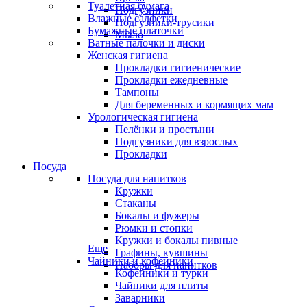
Туалетная бумага
Подгузники
Влажные салфетки
Подгузники-трусики
Бумажные платочки
Мыло
Ватные палочки и диски
Женская гигиена
Прокладки гигиенические
Прокладки ежедневные
Тампоны
Для беременных и кормящих мам
Урологическая гигиена
Пелёнки и простыни
Подгузники для взрослых
Прокладки
Посуда
Посуда для напитков
Кружки
Стаканы
Бокалы и фужеры
Рюмки и стопки
Кружки и бокалы пивные
Еще
Графины, кувшины
Чайники и кофейники
Наборы для напитков
Кофейники и турки
Чайники для плиты
Заварники