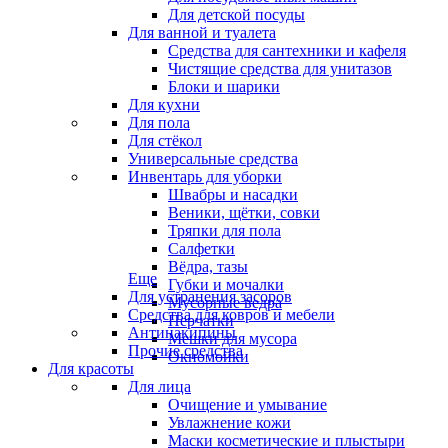
Для детской посуды
Для ванной и туалета
Средства для сантехники и кафеля
Чистящие средства для унитазов
Блоки и шарики
Для кухни
Для пола
Для стёкол
Универсальные средства
Инвентарь для уборки
Швабры и насадки
Веники, щётки, совки
Тряпки для пола
Салфетки
Вёдра, тазы
Еще
Губки и мочалки
Для устранения засоров
Мусорные ведра
Средства для ковров и мебели
Перчатки
Антинакипины
Мешки для мусора
Прочие средства
Окномойки
Для красоты
Для лица
Очищение и умывание
Увлажнение кожи
Маски косметические и плыстыри