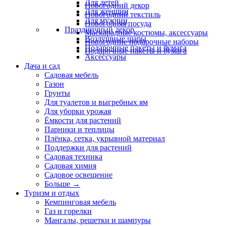
Для детей
Новогодний декор
Для женщин
Новогодний текстиль
Для мужчин
Новогодняя посуда
Праздничный декор
Маскарадные костюмы, аксессуары
Воздушные шары
Новогодние подарочные наборы
Подарочные пакеты и бумага
Подарочные пакеты и бумага
Аксессуары
Дача и сад
Садовая мебель
Газон
Грунты
Для туалетов и выгребных ям
Для уборки урожая
Ёмкости для растений
Парники и теплицы
Плёнка, сетка, укрывной материал
Поддержки для растений
Садовая техника
Садовая химия
Садовое освещение
Больше
→
Туризм и отдых
Кемпинговая мебель
Газ и горелки
Мангалы, решетки и шампуры