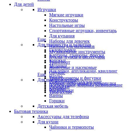
Для детей
Игрушки
Мягкие игрушки
Конструкторы
Настольные игры
Спортивные игрушки, инвентарь
Для купания
Еще
Наборы для девочек
Для творчества и развития
Наборы для мальчиков
Головоломки
Музыкальные инструменты
Картины, гравюры, фрески
Куклы, пупсы и аксессуары
Книжки
Транспорт
Мозаики
Животные и насекомые
Наклейки, аппликации, квиллинг
Оружие
Еще
Пазлы
Трансформеры и фигурки
Для новорожденных
Развивающие, обучающие
Кубики, неваляшки и пирамидки
Погремушки, коврики развивающие
Раскраски
Каталки
Нагрудники
Творчество
Ванны
Горшки
Детская мебель
Бытовая техника
Аксессуары для телефона
Для кухни
Чайники и термопоты