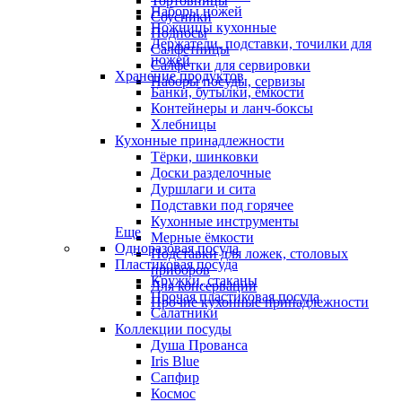
Тортовницы
Наборы ножей
Соусники
Ножницы кухонные
Подносы
Держатели, подставки, точилки для
Салфетницы
ножей
Салфетки для сервировки
Хранение продуктов
Наборы посуды, сервизы
Банки, бутылки, ёмкости
Контейнеры и ланч-боксы
Хлебницы
Кухонные принадлежности
Тёрки, шинковки
Доски разделочные
Дуршлаги и сита
Подставки под горячее
Кухонные инструменты
Еще
Мерные ёмкости
Одноразовая посуда
Подставки для ложек, столовых
Пластиковая посуда
приборов
Кружки, стаканы
Для консервации
Прочая пластиковая посуда
Прочие кухонные принадлежности
Салатники
Коллекции посуды
Душа Прованса
Iris Blue
Сапфир
Космос