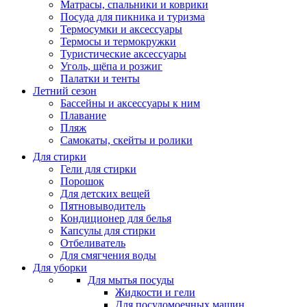
Матрасы, cпальники и коврики
Посуда для пикника и туризма
Термосумки и аксессуары
Термосы и термокружки
Туристические аксессуары
Уголь, щёпа и розжиг
Палатки и тенты
Летний сезон
Бассейны и аксессуары к ним
Плавание
Пляж
Самокаты, скейты и ролики
Для стирки
Гели для стирки
Порошок
Для детских вещей
Пятновыводитель
Кондиционер для белья
Капсулы для стирки
Отбеливатель
Для смягчения воды
Для уборки
Для мытья посуды
Жидкости и гели
Для посудомоечных машин