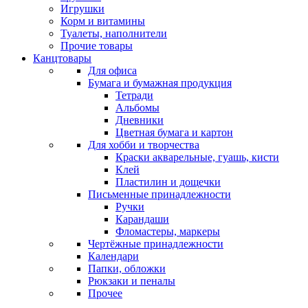
Игрушки
Корм и витамины
Туалеты, наполнители
Прочие товары
Канцтовары
Для офиса
Бумага и бумажная продукция
Тетради
Альбомы
Дневники
Цветная бумага и картон
Для хобби и творчества
Краски акварельные, гуашь, кисти
Клей
Пластилин и дощечки
Письменные принадлежности
Ручки
Карандаши
Фломастеры, маркеры
Чертёжные принадлежности
Календари
Папки, обложки
Рюкзаки и пеналы
Прочее