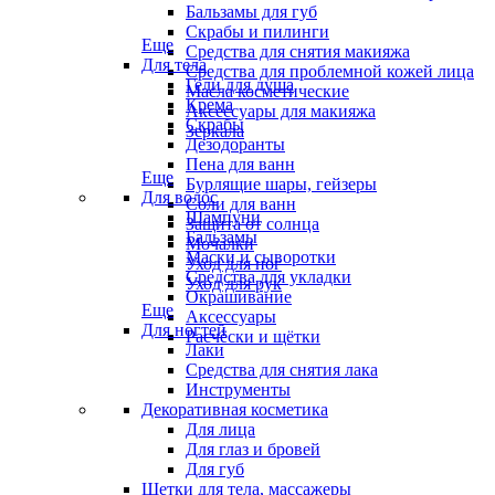
Бальзамы для губ
Скрабы и пилинги
Еще
Средства для снятия макияжа
Для тела
Средства для проблемной кожей лица
Гели для душа
Масла косметические
Крема
Аксессуары для макияжа
Скрабы
Зеркала
Дезодоранты
Пена для ванн
Еще
Бурлящие шары, гейзеры
Для волос
Соли для ванн
Шампуни
Защита от солнца
Бальзамы
Мочалки
Маски и сыворотки
Уход для ног
Средства для укладки
Уход для рук
Окрашивание
Еще
Аксессуары
Для ногтей
Расчёски и щётки
Лаки
Средства для снятия лака
Инструменты
Декоративная косметика
Для лица
Для глаз и бровей
Для губ
Щетки для тела, массажеры