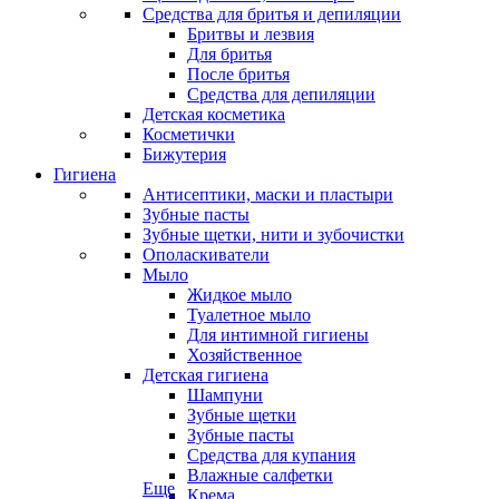
Средства для бритья и депиляции
Бритвы и лезвия
Для бритья
После бритья
Средства для депиляции
Детская косметика
Косметички
Бижутерия
Гигиена
Антисептики, маски и пластыри
Зубные пасты
Зубные щетки, нити и зубочистки
Ополаскиватели
Мыло
Жидкое мыло
Туалетное мыло
Для интимной гигиены
Хозяйственное
Детская гигиена
Шампуни
Зубные щетки
Зубные пасты
Средства для купания
Влажные салфетки
Еще
Крема