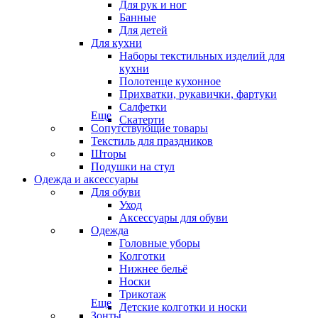
Для рук и ног
Банные
Для детей
Для кухни
Наборы текстильных изделий для
кухни
Полотенце кухонное
Прихватки, рукавички, фартуки
Салфетки
Еще
Скатерти
Сопутствующие товары
Текстиль для праздников
Шторы
Подушки на стул
Одежда и аксессуары
Для обуви
Уход
Аксессуары для обуви
Одежда
Головные уборы
Колготки
Нижнее бельё
Носки
Трикотаж
Еще
Детские колготки и носки
Зонты