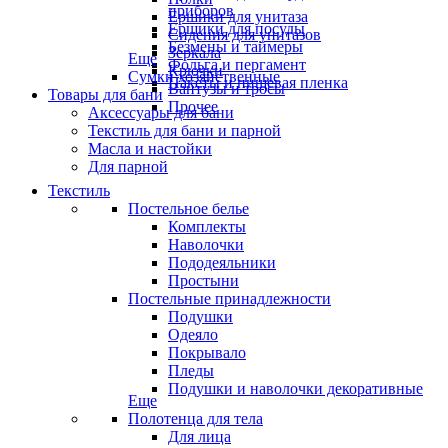
приборов
Ёршики для унитаза
Ёршики для посуды
Сидения для унитазов
Безмены и таймеры
Зеркала
Еще
Фольга и пергамент
Крючки
Сумки хозяйственные
Пакеты и пищевая пленка
Вантузы и тросы
Товары для бани
Прочее
Аксессуары для бани
Текстиль для бани и парной
Масла и настойки
Для парной
Текстиль
Постельное белье
Комплекты
Наволочки
Пододеяльники
Простыни
Постельные принадлежности
Подушки
Одеяло
Покрывало
Пледы
Подушки и наволочки декоративные
Еще
Полотенца для тела
Для лица