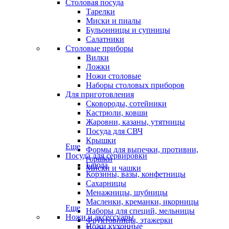
Столовая посуда
Тарелки
Миски и пиалы
Бульонницы и супницы
Салатники
Столовые приборы
Вилки
Ложки
Ножи столовые
Наборы столовых приборов
Для приготовления
Сковороды, сотейники
Кастрюли, ковши
Жаровни, казаны, утятницы
Посуда для СВЧ
Крышки
Еще
Формы для выпечки, противни,
Посуда для сервировки
горшки
Блюда
Миски и чашки
Корзины, вазы, конфетницы
Сахарницы
Менажницы, шубницы
Масленки, креманки, икорницы
Еще
Наборы для специй, мельницы
Ножи и аксессуары
Фруктовницы, этажерки
Ножи кухонные