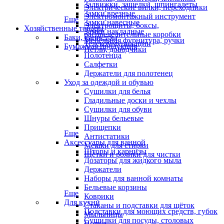
Задвижки, защелки, шпингалеты
Электрические вилки, переходники
Замки врезные
Электромонтажный инструмент
Еще
Замки навесные
Электрощиты, боксы,
Хозяйственные товары
Замки накладные
распределительные коробки
Баки, канистры
Мебельная фурнитура, ручки
Телекоммуникации
Бумажная продукция
Петли, доводчики
Полотенца
Салфетки
Держатели для полотенец
Уход за одеждой и обувью
Сушилки для белья
Гладильные доски и чехлы
Сушилки для обуви
Шнуры бельевые
Прищепки
Еще
Антистатики
Аксессуары для ванной
Мешки для стирки
Шторы и карнизы
Щётки и ролики для чистки
Дозаторы для жидкого мыла
Держатели
Наборы для ванной комнаты
Бельевые корзины
Еще
Коврики
Для кухни
Стаканы и подставки для щёток
Подставки для моющих средств, губок
Мыльницы
Сушилки для посуды, столовых
Полки