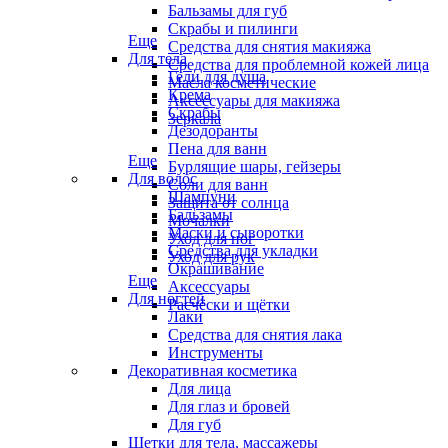
Бальзамы для губ
Скрабы и пилинги
Еще
Средства для снятия макияжа
Для тела
Средства для проблемной кожей лица
Гели для душа
Масла косметические
Крема
Аксессуары для макияжа
Скрабы
Зеркала
Дезодоранты
Пена для ванн
Еще
Бурлящие шары, гейзеры
Для волос
Соли для ванн
Шампуни
Защита от солнца
Бальзамы
Мочалки
Маски и сыворотки
Уход для ног
Средства для укладки
Уход для рук
Окрашивание
Еще
Аксессуары
Для ногтей
Расчёски и щётки
Лаки
Средства для снятия лака
Инструменты
Декоративная косметика
Для лица
Для глаз и бровей
Для губ
Щетки для тела, массажеры