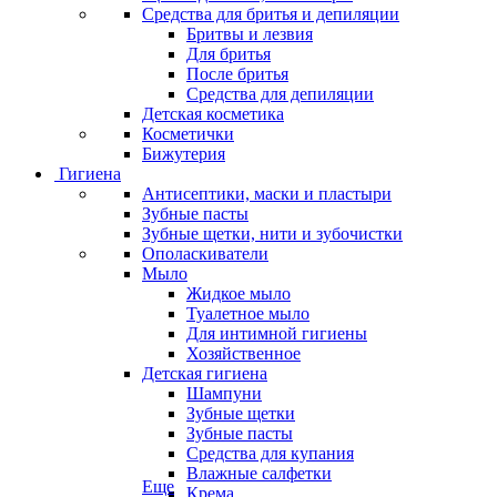
Средства для бритья и депиляции
Бритвы и лезвия
Для бритья
После бритья
Средства для депиляции
Детская косметика
Косметички
Бижутерия
Гигиена
Антисептики, маски и пластыри
Зубные пасты
Зубные щетки, нити и зубочистки
Ополаскиватели
Мыло
Жидкое мыло
Туалетное мыло
Для интимной гигиены
Хозяйственное
Детская гигиена
Шампуни
Зубные щетки
Зубные пасты
Средства для купания
Влажные салфетки
Еще
Крема