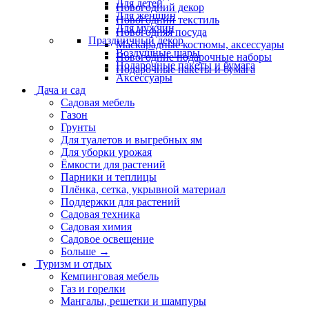
Для детей
Новогодний декор
Для женщин
Новогодний текстиль
Для мужчин
Новогодняя посуда
Праздничный декор
Маскарадные костюмы, аксессуары
Воздушные шары
Новогодние подарочные наборы
Подарочные пакеты и бумага
Подарочные пакеты и бумага
Аксессуары
Дача и сад
Садовая мебель
Газон
Грунты
Для туалетов и выгребных ям
Для уборки урожая
Ёмкости для растений
Парники и теплицы
Плёнка, сетка, укрывной материал
Поддержки для растений
Садовая техника
Садовая химия
Садовое освещение
Больше
→
Туризм и отдых
Кемпинговая мебель
Газ и горелки
Мангалы, решетки и шампуры