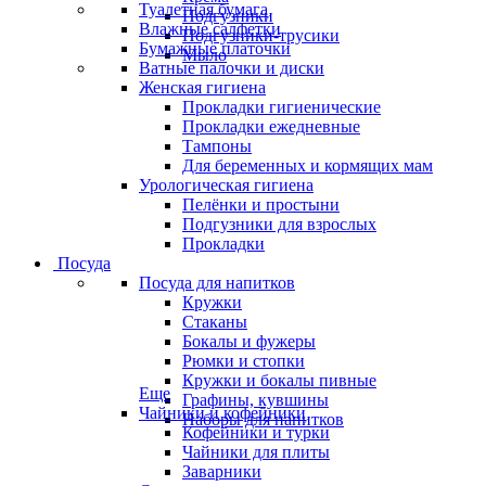
Туалетная бумага
Подгузники
Влажные салфетки
Подгузники-трусики
Бумажные платочки
Мыло
Ватные палочки и диски
Женская гигиена
Прокладки гигиенические
Прокладки ежедневные
Тампоны
Для беременных и кормящих мам
Урологическая гигиена
Пелёнки и простыни
Подгузники для взрослых
Прокладки
Посуда
Посуда для напитков
Кружки
Стаканы
Бокалы и фужеры
Рюмки и стопки
Кружки и бокалы пивные
Еще
Графины, кувшины
Чайники и кофейники
Наборы для напитков
Кофейники и турки
Чайники для плиты
Заварники