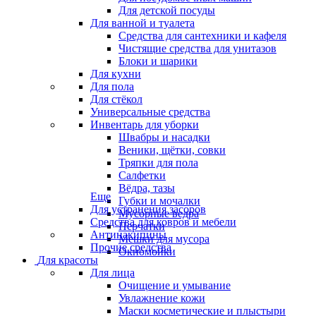
Для детской посуды
Для ванной и туалета
Средства для сантехники и кафеля
Чистящие средства для унитазов
Блоки и шарики
Для кухни
Для пола
Для стёкол
Универсальные средства
Инвентарь для уборки
Швабры и насадки
Веники, щётки, совки
Тряпки для пола
Салфетки
Вёдра, тазы
Еще
Губки и мочалки
Для устранения засоров
Мусорные ведра
Средства для ковров и мебели
Перчатки
Антинакипины
Мешки для мусора
Прочие средства
Окномойки
Для красоты
Для лица
Очищение и умывание
Увлажнение кожи
Маски косметические и плыстыри