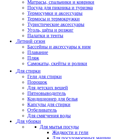
Матрасы, cпальники и коврики
Посуда для пикника и туризма
Термосумки и аксессуары
Термосы и термокружки
Туристические аксессуары
Уголь, щёпа и розжиг
Палатки и тенты
Летний сезон
Бассейны и аксессуары к ним
Плавание
Пляж
Самокаты, скейты и ролики
Для стирки
Гели для стирки
Порошок
Для детских вещей
Пятновыводитель
Кондиционер для белья
Капсулы для стирки
Отбеливатель
Для смягчения воды
Для уборки
Для мытья посуды
Жидкости и гели
Для посудомоечных машин