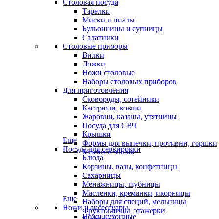
Столовая посуда
Тарелки
Миски и пиалы
Бульонницы и супницы
Салатники
Столовые приборы
Вилки
Ложки
Ножи столовые
Наборы столовых приборов
Для приготовления
Сковороды, сотейники
Кастрюли, ковши
Жаровни, казаны, утятницы
Посуда для СВЧ
Крышки
Еще
Формы для выпечки, противни, горшки
Посуда для сервировки
Миски и чашки
Блюда
Корзины, вазы, конфетницы
Сахарницы
Менажницы, шубницы
Масленки, креманки, икорницы
Еще
Наборы для специй, мельницы
Ножи и аксессуары
Фруктовницы, этажерки
Ножи кухонные