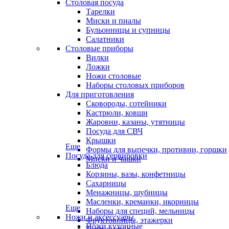
Столовая посуда
Тарелки
Миски и пиалы
Бульонницы и супницы
Салатники
Столовые приборы
Вилки
Ложки
Ножи столовые
Наборы столовых приборов
Для приготовления
Сковороды, сотейники
Кастрюли, ковши
Жаровни, казаны, утятницы
Посуда для СВЧ
Крышки
Еще
Формы для выпечки, противни, горшки
Посуда для сервировки
Миски и чашки
Блюда
Корзины, вазы, конфетницы
Сахарницы
Менажницы, шубницы
Масленки, креманки, икорницы
Еще
Наборы для специй, мельницы
Ножи и аксессуары
Фруктовницы, этажерки
Ножи кухонные