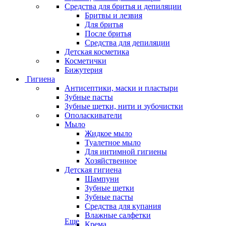
Средства для бритья и депиляции
Бритвы и лезвия
Для бритья
После бритья
Средства для депиляции
Детская косметика
Косметички
Бижутерия
Гигиена
Антисептики, маски и пластыри
Зубные пасты
Зубные щетки, нити и зубочистки
Ополаскиватели
Мыло
Жидкое мыло
Туалетное мыло
Для интимной гигиены
Хозяйственное
Детская гигиена
Шампуни
Зубные щетки
Зубные пасты
Средства для купания
Влажные салфетки
Еще
Крема