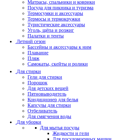
Матрасы, cпальники и коврики
Посуда для пикника и туризма
Термосумки и аксессуары
Термосы и термокружки
Туристические аксессуары
Уголь, щёпа и розжиг
Палатки и тенты
Летний сезон
Бассейны и аксессуары к ним
Плавание
Пляж
Самокаты, скейты и ролики
Для стирки
Гели для стирки
Порошок
Для детских вещей
Пятновыводитель
Кондиционер для белья
Капсулы для стирки
Отбеливатель
Для смягчения воды
Для уборки
Для мытья посуды
Жидкости и гели
Для посудомоечных машин