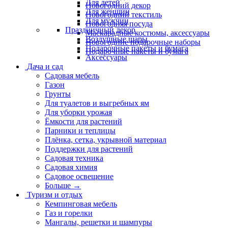
Для детей
Новогодний декор
Для женщин
Новогодний текстиль
Для мужчин
Новогодняя посуда
Праздничный декор
Маскарадные костюмы, аксессуары
Воздушные шары
Новогодние подарочные наборы
Подарочные пакеты и бумага
Подарочные пакеты и бумага
Аксессуары
Дача и сад
Садовая мебель
Газон
Грунты
Для туалетов и выгребных ям
Для уборки урожая
Ёмкости для растений
Парники и теплицы
Плёнка, сетка, укрывной материал
Поддержки для растений
Садовая техника
Садовая химия
Садовое освещение
Больше
→
Туризм и отдых
Кемпинговая мебель
Газ и горелки
Мангалы, решетки и шампуры