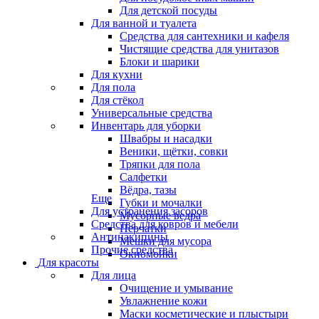
Для детской посуды
Для ванной и туалета
Средства для сантехники и кафеля
Чистящие средства для унитазов
Блоки и шарики
Для кухни
Для пола
Для стёкол
Универсальные средства
Инвентарь для уборки
Швабры и насадки
Веники, щётки, совки
Тряпки для пола
Салфетки
Вёдра, тазы
Еще
Губки и мочалки
Для устранения засоров
Мусорные ведра
Средства для ковров и мебели
Перчатки
Антинакипины
Мешки для мусора
Прочие средства
Окномойки
Для красоты
Для лица
Очищение и умывание
Увлажнение кожи
Маски косметические и плыстыри