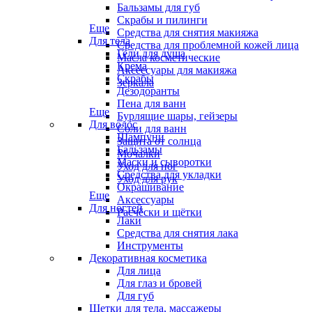
Бальзамы для губ
Скрабы и пилинги
Еще
Средства для снятия макияжа
Для тела
Средства для проблемной кожей лица
Гели для душа
Масла косметические
Крема
Аксессуары для макияжа
Скрабы
Зеркала
Дезодоранты
Пена для ванн
Еще
Бурлящие шары, гейзеры
Для волос
Соли для ванн
Шампуни
Защита от солнца
Бальзамы
Мочалки
Маски и сыворотки
Уход для ног
Средства для укладки
Уход для рук
Окрашивание
Еще
Аксессуары
Для ногтей
Расчёски и щётки
Лаки
Средства для снятия лака
Инструменты
Декоративная косметика
Для лица
Для глаз и бровей
Для губ
Щетки для тела, массажеры