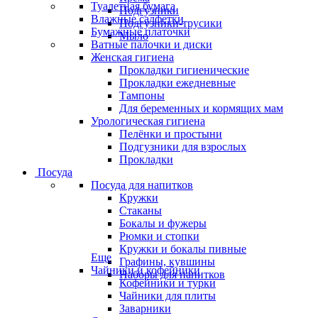
Туалетная бумага
Подгузники
Влажные салфетки
Подгузники-трусики
Бумажные платочки
Мыло
Ватные палочки и диски
Женская гигиена
Прокладки гигиенические
Прокладки ежедневные
Тампоны
Для беременных и кормящих мам
Урологическая гигиена
Пелёнки и простыни
Подгузники для взрослых
Прокладки
Посуда
Посуда для напитков
Кружки
Стаканы
Бокалы и фужеры
Рюмки и стопки
Кружки и бокалы пивные
Еще
Графины, кувшины
Чайники и кофейники
Наборы для напитков
Кофейники и турки
Чайники для плиты
Заварники