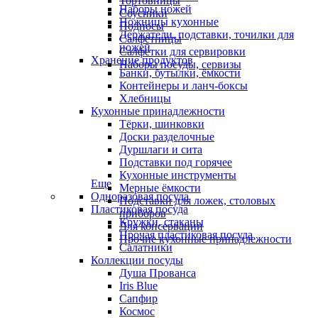
Тортовницы
Наборы ножей
Соусники
Ножницы кухонные
Подносы
Держатели, подставки, точилки для
Салфетницы
ножей
Салфетки для сервировки
Хранение продуктов
Наборы посуды, сервизы
Банки, бутылки, ёмкости
Контейнеры и ланч-боксы
Хлебницы
Кухонные принадлежности
Тёрки, шинковки
Доски разделочные
Дуршлаги и сита
Подставки под горячее
Кухонные инструменты
Еще
Мерные ёмкости
Одноразовая посуда
Подставки для ложек, столовых
Пластиковая посуда
приборов
Кружки, стаканы
Для консервации
Прочая пластиковая посуда
Прочие кухонные принадлежности
Салатники
Коллекции посуды
Душа Прованса
Iris Blue
Сапфир
Космос