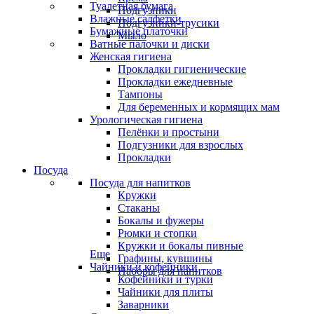
Туалетная бумага
Подгузники
Влажные салфетки
Подгузники-трусики
Бумажные платочки
Мыло
Ватные палочки и диски
Женская гигиена
Прокладки гигиенические
Прокладки ежедневные
Тампоны
Для беременных и кормящих мам
Урологическая гигиена
Пелёнки и простыни
Подгузники для взрослых
Прокладки
Посуда
Посуда для напитков
Кружки
Стаканы
Бокалы и фужеры
Рюмки и стопки
Кружки и бокалы пивные
Еще
Графины, кувшины
Чайники и кофейники
Наборы для напитков
Кофейники и турки
Чайники для плиты
Заварники