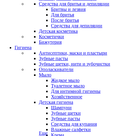
Средства для бритья и депиляции
Бритвы и лезвия
Для бритья
После бритья
Средства для депиляции
Детская косметика
Косметички
Бижутерия
Гигиена
Антисептики, маски и пластыри
Зубные пасты
Зубные щетки, нити и зубочистки
Ополаскиватели
Мыло
Жидкое мыло
Туалетное мыло
Для интимной гигиены
Хозяйственное
Детская гигиена
Шампуни
Зубные щетки
Зубные пасты
Средства для купания
Влажные салфетки
Еще
Крема