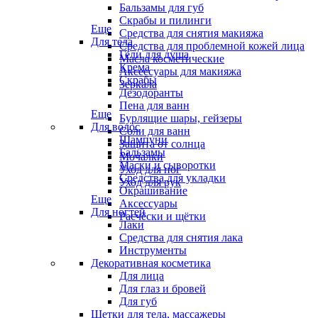
Бальзамы для губ
Скрабы и пилинги
Еще
Средства для снятия макияжа
Для тела
Средства для проблемной кожей лица
Гели для душа
Масла косметические
Крема
Аксессуары для макияжа
Скрабы
Зеркала
Дезодоранты
Пена для ванн
Еще
Бурлящие шары, гейзеры
Для волос
Соли для ванн
Шампуни
Защита от солнца
Бальзамы
Мочалки
Маски и сыворотки
Уход для ног
Средства для укладки
Уход для рук
Окрашивание
Еще
Аксессуары
Для ногтей
Расчёски и щётки
Лаки
Средства для снятия лака
Инструменты
Декоративная косметика
Для лица
Для глаз и бровей
Для губ
Щетки для тела, массажеры