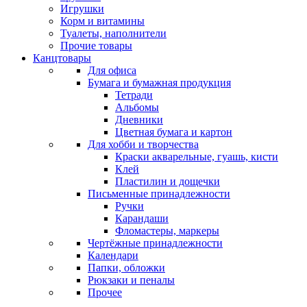
Игрушки
Корм и витамины
Туалеты, наполнители
Прочие товары
Канцтовары
Для офиса
Бумага и бумажная продукция
Тетради
Альбомы
Дневники
Цветная бумага и картон
Для хобби и творчества
Краски акварельные, гуашь, кисти
Клей
Пластилин и дощечки
Письменные принадлежности
Ручки
Карандаши
Фломастеры, маркеры
Чертёжные принадлежности
Календари
Папки, обложки
Рюкзаки и пеналы
Прочее