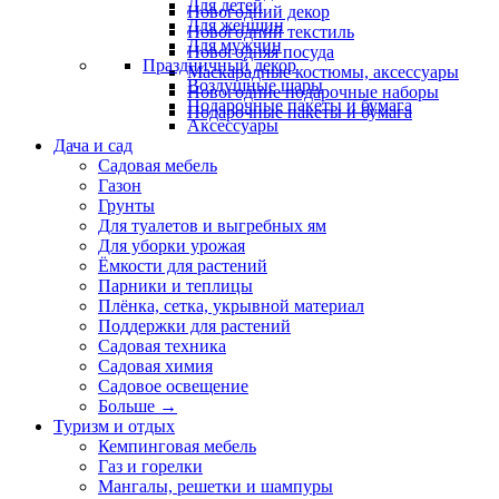
Для детей
Новогодний декор
Для женщин
Новогодний текстиль
Для мужчин
Новогодняя посуда
Праздничный декор
Маскарадные костюмы, аксессуары
Воздушные шары
Новогодние подарочные наборы
Подарочные пакеты и бумага
Подарочные пакеты и бумага
Аксессуары
Дача и сад
Садовая мебель
Газон
Грунты
Для туалетов и выгребных ям
Для уборки урожая
Ёмкости для растений
Парники и теплицы
Плёнка, сетка, укрывной материал
Поддержки для растений
Садовая техника
Садовая химия
Садовое освещение
Больше
→
Туризм и отдых
Кемпинговая мебель
Газ и горелки
Мангалы, решетки и шампуры