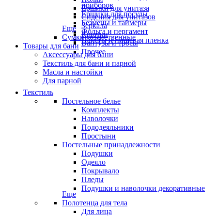
приборов
Ёршики для унитаза
Ёршики для посуды
Сидения для унитазов
Безмены и таймеры
Зеркала
Еще
Фольга и пергамент
Крючки
Сумки хозяйственные
Пакеты и пищевая пленка
Вантузы и тросы
Товары для бани
Прочее
Аксессуары для бани
Текстиль для бани и парной
Масла и настойки
Для парной
Текстиль
Постельное белье
Комплекты
Наволочки
Пододеяльники
Простыни
Постельные принадлежности
Подушки
Одеяло
Покрывало
Пледы
Подушки и наволочки декоративные
Еще
Полотенца для тела
Для лица