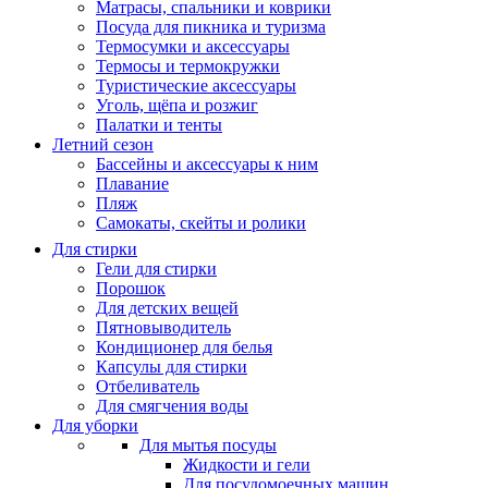
Матрасы, cпальники и коврики
Посуда для пикника и туризма
Термосумки и аксессуары
Термосы и термокружки
Туристические аксессуары
Уголь, щёпа и розжиг
Палатки и тенты
Летний сезон
Бассейны и аксессуары к ним
Плавание
Пляж
Самокаты, скейты и ролики
Для стирки
Гели для стирки
Порошок
Для детских вещей
Пятновыводитель
Кондиционер для белья
Капсулы для стирки
Отбеливатель
Для смягчения воды
Для уборки
Для мытья посуды
Жидкости и гели
Для посудомоечных машин