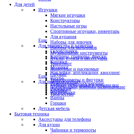
Для детей
Игрушки
Мягкие игрушки
Конструкторы
Настольные игры
Спортивные игрушки, инвентарь
Для купания
Еще
Наборы для девочек
Для творчества и развития
Наборы для мальчиков
Головоломки
Музыкальные инструменты
Картины, гравюры, фрески
Куклы, пупсы и аксессуары
Книжки
Транспорт
Мозаики
Животные и насекомые
Наклейки, аппликации, квиллинг
Оружие
Еще
Пазлы
Трансформеры и фигурки
Для новорожденных
Развивающие, обучающие
Кубики, неваляшки и пирамидки
Погремушки, коврики развивающие
Раскраски
Каталки
Нагрудники
Творчество
Ванны
Горшки
Детская мебель
Бытовая техника
Аксессуары для телефона
Для кухни
Чайники и термопоты