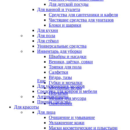
Для детской посуды
Для ванной и туалета
Средства для сантехники и кафеля
Чистящие средства для унитазов
Блоки и шарики
Для кухни
Для пола
Для стёкол
Универсальные средства
Инвентарь для уборки
Швабры и насадки
Веники, щётки, совки
Тряпки для пола
Салфетки
Вёдра, тазы
Еще
Губки и мочалки
Для устранения засоров
Мусорные ведра
Средства для ковров и мебели
Перчатки
Антинакипины
Мешки для мусора
Прочие средства
Окномойки
Для красоты
Для лица
Очищение и умывание
Увлажнение кожи
Маски косметические и плыстыри