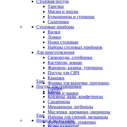
Столовая посуда
Тарелки
Миски и пиалы
Бульонницы и супницы
Салатники
Столовые приборы
Вилки
Ложки
Ножи столовые
Наборы столовых приборов
Для приготовления
Сковороды, сотейники
Кастрюли, ковши
Жаровни, казаны, утятницы
Посуда для СВЧ
Крышки
Еще
Формы для выпечки, противни,
Посуда для сервировки
горшки
Блюда
Миски и чашки
Корзины, вазы, конфетницы
Сахарницы
Менажницы, шубницы
Масленки, креманки, икорницы
Еще
Наборы для специй, мельницы
Ножи и аксессуары
Фруктовницы, этажерки
Ножи кухонные