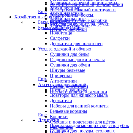
Задвижки, защелки, шпингалеты
Электрические вилки, переходники
Замки врезные
Электромонтажный инструмент
Еще
Замки навесные
Электрощиты, боксы,
Хозяйственные товары
Замки накладные
распределительные коробки
Баки, канистры
Мебельная фурнитура, ручки
Телекоммуникации
Бумажная продукция
Петли, доводчики
Полотенца
Салфетки
Держатели для полотенец
Уход за одеждой и обувью
Сушилки для белья
Гладильные доски и чехлы
Сушилки для обуви
Шнуры бельевые
Прищепки
Еще
Антистатики
Аксессуары для ванной
Мешки для стирки
Шторы и карнизы
Щётки и ролики для чистки
Дозаторы для жидкого мыла
Держатели
Наборы для ванной комнаты
Бельевые корзины
Еще
Коврики
Для кухни
Стаканы и подставки для щёток
Подставки для моющих средств, губок
Мыльницы
Сушилки для посуды, столовых
Полки