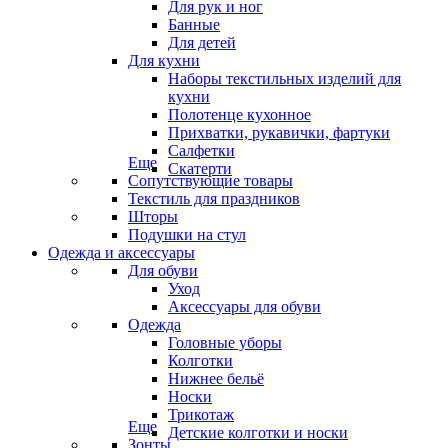
Для рук и ног
Банные
Для детей
Для кухни
Наборы текстильных изделий для
кухни
Полотенце кухонное
Прихватки, рукавички, фартуки
Салфетки
Еще
Скатерти
Сопутствующие товары
Текстиль для праздников
Шторы
Подушки на стул
Одежда и аксессуары
Для обуви
Уход
Аксессуары для обуви
Одежда
Головные уборы
Колготки
Нижнее бельё
Носки
Трикотаж
Еще
Детские колготки и носки
Зонты