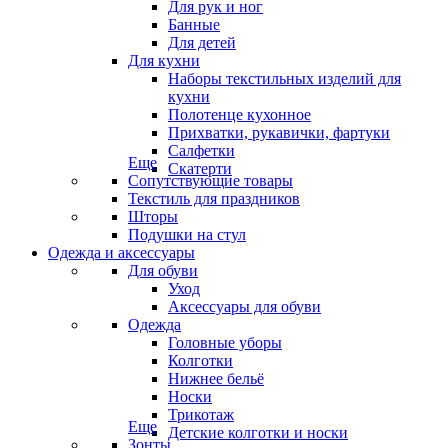
Для рук и ног
Банные
Для детей
Для кухни
Наборы текстильных изделий для
кухни
Полотенце кухонное
Прихватки, рукавички, фартуки
Салфетки
Еще
Скатерти
Сопутствующие товары
Текстиль для праздников
Шторы
Подушки на стул
Одежда и аксессуары
Для обуви
Уход
Аксессуары для обуви
Одежда
Головные уборы
Колготки
Нижнее бельё
Носки
Трикотаж
Еще
Детские колготки и носки
Зонты