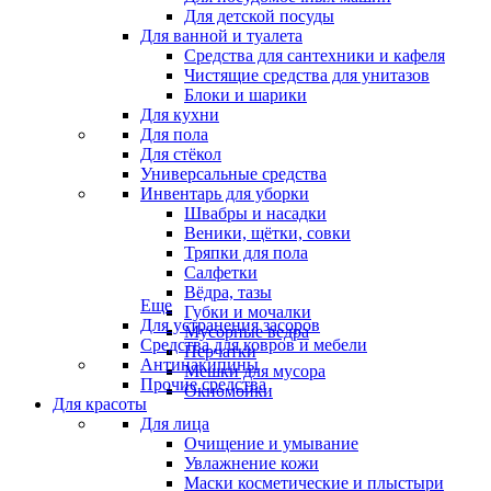
Для детской посуды
Для ванной и туалета
Средства для сантехники и кафеля
Чистящие средства для унитазов
Блоки и шарики
Для кухни
Для пола
Для стёкол
Универсальные средства
Инвентарь для уборки
Швабры и насадки
Веники, щётки, совки
Тряпки для пола
Салфетки
Вёдра, тазы
Еще
Губки и мочалки
Для устранения засоров
Мусорные ведра
Средства для ковров и мебели
Перчатки
Антинакипины
Мешки для мусора
Прочие средства
Окномойки
Для красоты
Для лица
Очищение и умывание
Увлажнение кожи
Маски косметические и плыстыри