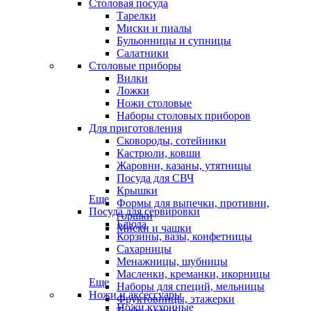
Столовая посуда
Тарелки
Миски и пиалы
Бульонницы и супницы
Салатники
Столовые приборы
Вилки
Ложки
Ножи столовые
Наборы столовых приборов
Для приготовления
Сковороды, сотейники
Кастрюли, ковши
Жаровни, казаны, утятницы
Посуда для СВЧ
Крышки
Еще
Формы для выпечки, противни,
Посуда для сервировки
горшки
Блюда
Миски и чашки
Корзины, вазы, конфетницы
Сахарницы
Менажницы, шубницы
Масленки, креманки, икорницы
Еще
Наборы для специй, мельницы
Ножи и аксессуары
Фруктовницы, этажерки
Ножи кухонные