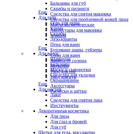
Бальзамы для губ
Скрабы и пилинги
Еще
Средства для снятия макияжа
Для тела
Средства для проблемной кожей лица
Гели для душа
Масла косметические
Крема
Аксессуары для макияжа
Скрабы
Зеркала
Дезодоранты
Пена для ванн
Еще
Бурлящие шары, гейзеры
Для волос
Соли для ванн
Шампуни
Защита от солнца
Бальзамы
Мочалки
Маски и сыворотки
Уход для ног
Средства для укладки
Уход для рук
Окрашивание
Еще
Аксессуары
Для ногтей
Расчёски и щётки
Лаки
Средства для снятия лака
Инструменты
Декоративная косметика
Для лица
Для глаз и бровей
Для губ
Щетки для тела, массажеры