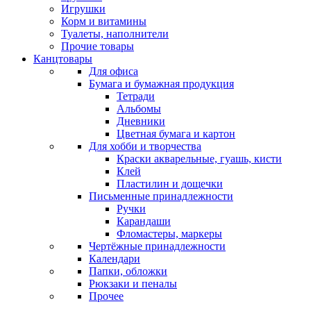
Игрушки
Корм и витамины
Туалеты, наполнители
Прочие товары
Канцтовары
Для офиса
Бумага и бумажная продукция
Тетради
Альбомы
Дневники
Цветная бумага и картон
Для хобби и творчества
Краски акварельные, гуашь, кисти
Клей
Пластилин и дощечки
Письменные принадлежности
Ручки
Карандаши
Фломастеры, маркеры
Чертёжные принадлежности
Календари
Папки, обложки
Рюкзаки и пеналы
Прочее