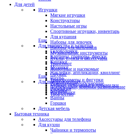
Для детей
Игрушки
Мягкие игрушки
Конструкторы
Настольные игры
Спортивные игрушки, инвентарь
Для купания
Еще
Наборы для девочек
Для творчества и развития
Наборы для мальчиков
Головоломки
Музыкальные инструменты
Картины, гравюры, фрески
Куклы, пупсы и аксессуары
Книжки
Транспорт
Мозаики
Животные и насекомые
Наклейки, аппликации, квиллинг
Оружие
Еще
Пазлы
Трансформеры и фигурки
Для новорожденных
Развивающие, обучающие
Кубики, неваляшки и пирамидки
Погремушки, коврики развивающие
Раскраски
Каталки
Нагрудники
Творчество
Ванны
Горшки
Детская мебель
Бытовая техника
Аксессуары для телефона
Для кухни
Чайники и термопоты