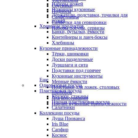
Тортовницы
Наборы ножей
Соусники
Ножницы кухонные
Подносы
Держатели, подставки, точилки для
Салфетницы
ножей
Салфетки для сервировки
Хранение продуктов
Наборы посуды, сервизы
Банки, бутылки, ёмкости
Контейнеры и ланч-боксы
Хлебницы
Кухонные принадлежности
Тёрки, шинковки
Доски разделочные
Дуршлаги и сита
Подставки под горячее
Кухонные инструменты
Еще
Мерные ёмкости
Одноразовая посуда
Подставки для ложек, столовых
Пластиковая посуда
приборов
Кружки, стаканы
Для консервации
Прочая пластиковая посуда
Прочие кухонные принадлежности
Салатники
Коллекции посуды
Душа Прованса
Iris Blue
Сапфир
Космос