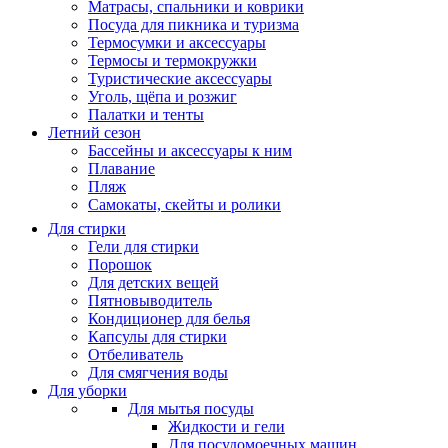
Матрасы, cпальники и коврики
Посуда для пикника и туризма
Термосумки и аксессуары
Термосы и термокружки
Туристические аксессуары
Уголь, щёпа и розжиг
Палатки и тенты
Летний сезон
Бассейны и аксессуары к ним
Плавание
Пляж
Самокаты, скейты и ролики
Для стирки
Гели для стирки
Порошок
Для детских вещей
Пятновыводитель
Кондиционер для белья
Капсулы для стирки
Отбеливатель
Для смягчения воды
Для уборки
Для мытья посуды
Жидкости и гели
Для посудомоечных машин