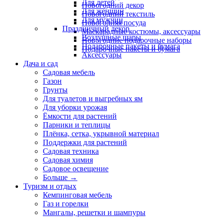
Для детей
Новогодний декор
Для женщин
Новогодний текстиль
Для мужчин
Новогодняя посуда
Праздничный декор
Маскарадные костюмы, аксессуары
Воздушные шары
Новогодние подарочные наборы
Подарочные пакеты и бумага
Подарочные пакеты и бумага
Аксессуары
Дача и сад
Садовая мебель
Газон
Грунты
Для туалетов и выгребных ям
Для уборки урожая
Ёмкости для растений
Парники и теплицы
Плёнка, сетка, укрывной материал
Поддержки для растений
Садовая техника
Садовая химия
Садовое освещение
Больше
→
Туризм и отдых
Кемпинговая мебель
Газ и горелки
Мангалы, решетки и шампуры