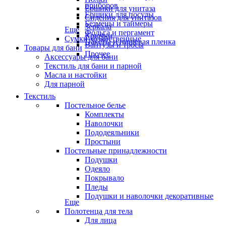
приборов
Ёршики для унитаза
Ёршики для посуды
Сидения для унитазов
Безмены и таймеры
Зеркала
Еще
Фольга и пергамент
Крючки
Сумки хозяйственные
Пакеты и пищевая пленка
Вантузы и тросы
Товары для бани
Прочее
Аксессуары для бани
Текстиль для бани и парной
Масла и настойки
Для парной
Текстиль
Постельное белье
Комплекты
Наволочки
Пододеяльники
Простыни
Постельные принадлежности
Подушки
Одеяло
Покрывало
Пледы
Подушки и наволочки декоративные
Еще
Полотенца для тела
Для лица