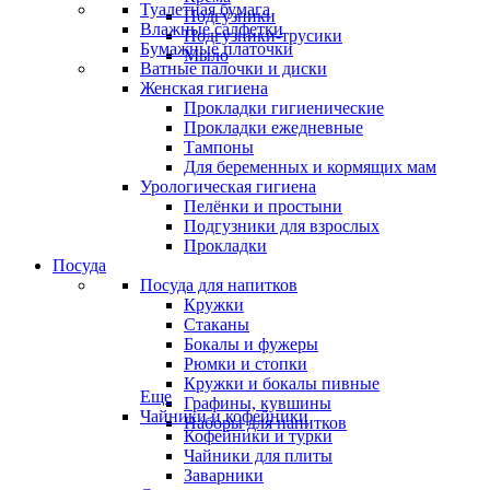
Туалетная бумага
Подгузники
Влажные салфетки
Подгузники-трусики
Бумажные платочки
Мыло
Ватные палочки и диски
Женская гигиена
Прокладки гигиенические
Прокладки ежедневные
Тампоны
Для беременных и кормящих мам
Урологическая гигиена
Пелёнки и простыни
Подгузники для взрослых
Прокладки
Посуда
Посуда для напитков
Кружки
Стаканы
Бокалы и фужеры
Рюмки и стопки
Кружки и бокалы пивные
Еще
Графины, кувшины
Чайники и кофейники
Наборы для напитков
Кофейники и турки
Чайники для плиты
Заварники