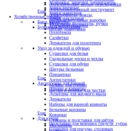
Задвижки, защелки, шпингалеты
Электрические вилки, переходники
Замки врезные
Электромонтажный инструмент
Еще
Замки навесные
Электрощиты, боксы,
Хозяйственные товары
Замки накладные
распределительные коробки
Баки, канистры
Мебельная фурнитура, ручки
Телекоммуникации
Бумажная продукция
Петли, доводчики
Полотенца
Салфетки
Держатели для полотенец
Уход за одеждой и обувью
Сушилки для белья
Гладильные доски и чехлы
Сушилки для обуви
Шнуры бельевые
Прищепки
Еще
Антистатики
Аксессуары для ванной
Мешки для стирки
Шторы и карнизы
Щётки и ролики для чистки
Дозаторы для жидкого мыла
Держатели
Наборы для ванной комнаты
Бельевые корзины
Еще
Коврики
Для кухни
Стаканы и подставки для щёток
Подставки для моющих средств, губок
Мыльницы
Сушилки для посуды, столовых
Полки