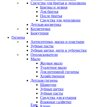
Средства для бритья и депиляции
Бритвы и лезвия
Для бритья
После бритья
Средства для депиляции
Детская косметика
Косметички
Бижутерия
Гигиена
Антисептики, маски и пластыри
Зубные пасты
Зубные щетки, нити и зубочистки
Ополаскиватели
Мыло
Жидкое мыло
Туалетное мыло
Для интимной гигиены
Хозяйственное
Детская гигиена
Шампуни
Зубные щетки
Зубные пасты
Средства для купания
Влажные салфетки
Еще
Крема