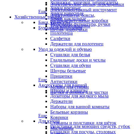
Задвижки, защелки, шпингалеты
Электрические вилки, переходники
Замки врезные
Электромонтажный инструмент
Еще
Замки навесные
Электрощиты, боксы,
Хозяйственные товары
Замки накладные
распределительные коробки
Баки, канистры
Мебельная фурнитура, ручки
Телекоммуникации
Бумажная продукция
Петли, доводчики
Полотенца
Салфетки
Держатели для полотенец
Уход за одеждой и обувью
Сушилки для белья
Гладильные доски и чехлы
Сушилки для обуви
Шнуры бельевые
Прищепки
Еще
Антистатики
Аксессуары для ванной
Мешки для стирки
Шторы и карнизы
Щётки и ролики для чистки
Дозаторы для жидкого мыла
Держатели
Наборы для ванной комнаты
Бельевые корзины
Еще
Коврики
Для кухни
Стаканы и подставки для щёток
Подставки для моющих средств, губок
Мыльницы
Сушилки для посуды, столовых
Полки