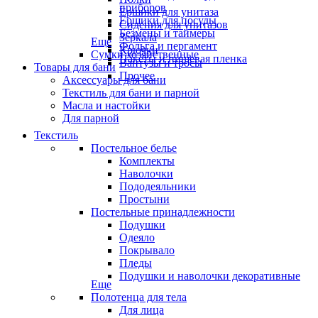
приборов
Ёршики для унитаза
Ёршики для посуды
Сидения для унитазов
Безмены и таймеры
Зеркала
Еще
Фольга и пергамент
Крючки
Сумки хозяйственные
Пакеты и пищевая пленка
Вантузы и тросы
Товары для бани
Прочее
Аксессуары для бани
Текстиль для бани и парной
Масла и настойки
Для парной
Текстиль
Постельное белье
Комплекты
Наволочки
Пододеяльники
Простыни
Постельные принадлежности
Подушки
Одеяло
Покрывало
Пледы
Подушки и наволочки декоративные
Еще
Полотенца для тела
Для лица