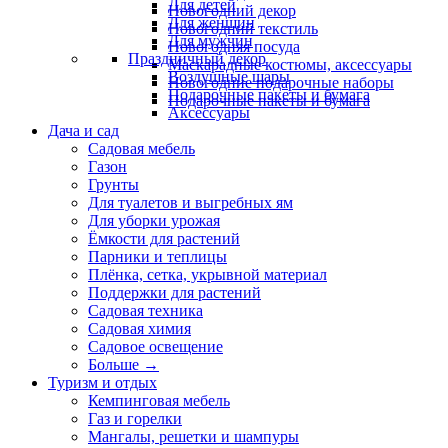
Для детей
Новогодний декор
Для женщин
Новогодний текстиль
Для мужчин
Новогодняя посуда
Праздничный декор
Маскарадные костюмы, аксессуары
Воздушные шары
Новогодние подарочные наборы
Подарочные пакеты и бумага
Подарочные пакеты и бумага
Аксессуары
Дача и сад
Садовая мебель
Газон
Грунты
Для туалетов и выгребных ям
Для уборки урожая
Ёмкости для растений
Парники и теплицы
Плёнка, сетка, укрывной материал
Поддержки для растений
Садовая техника
Садовая химия
Садовое освещение
Больше
→
Туризм и отдых
Кемпинговая мебель
Газ и горелки
Мангалы, решетки и шампуры