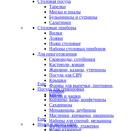
Столовая посуда
Тарелки
Миски и пиалы
Бульонницы и супницы
Салатники
Столовые приборы
Вилки
Ложки
Ножи столовые
Наборы столовых приборов
Для приготовления
Сковороды, сотейники
Кастрюли, ковши
Жаровни, казаны, утятницы
Посуда для СВЧ
Крышки
Еще
Формы для выпечки, противни,
Посуда для сервировки
горшки
Блюда
Миски и чашки
Корзины, вазы, конфетницы
Сахарницы
Менажницы, шубницы
Масленки, креманки, икорницы
Еще
Наборы для специй, мельницы
Ножи и аксессуары
Фруктовницы, этажерки
Ножи кухонные