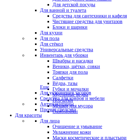
Для детской посуды
Для ванной и туалета
Средства для сантехники и кафеля
Чистящие средства для унитазов
Блоки и шарики
Для кухни
Для пола
Для стёкол
Универсальные средства
Инвентарь для уборки
Швабры и насадки
Веники, щётки, совки
Тряпки для пола
Салфетки
Вёдра, тазы
Еще
Губки и мочалки
Для устранения засоров
Мусорные ведра
Средства для ковров и мебели
Перчатки
Антинакипины
Мешки для мусора
Прочие средства
Окномойки
Для красоты
Для лица
Очищение и умывание
Увлажнение кожи
Маски косметические и плыстыри