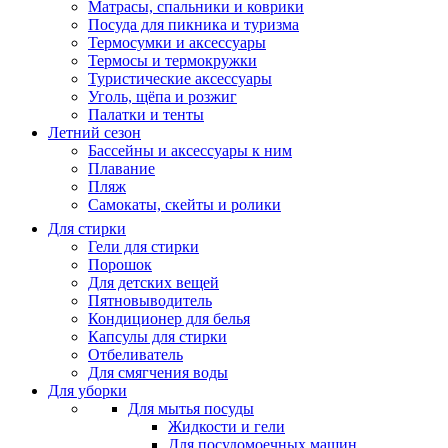
Матрасы, cпальники и коврики
Посуда для пикника и туризма
Термосумки и аксессуары
Термосы и термокружки
Туристические аксессуары
Уголь, щёпа и розжиг
Палатки и тенты
Летний сезон
Бассейны и аксессуары к ним
Плавание
Пляж
Самокаты, скейты и ролики
Для стирки
Гели для стирки
Порошок
Для детских вещей
Пятновыводитель
Кондиционер для белья
Капсулы для стирки
Отбеливатель
Для смягчения воды
Для уборки
Для мытья посуды
Жидкости и гели
Для посудомоечных машин