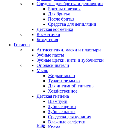
Средства для бритья и депиляции
Бритвы и лезвия
Для бритья
После бритья
Средства для депиляции
Детская косметика
Косметички
Бижутерия
Гигиена
Антисептики, маски и пластыри
Зубные пасты
Зубные щетки, нити и зубочистки
Ополаскиватели
Мыло
Жидкое мыло
Туалетное мыло
Для интимной гигиены
Хозяйственное
Детская гигиена
Шампуни
Зубные щетки
Зубные пасты
Средства для купания
Влажные салфетки
Еще
Крема