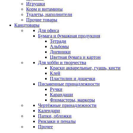
Игрушки
Корм и витамины
Туалеты, наполнители
Прочие товары
Канцтовары
Для офиса
Бумага и бумажная продукция
Тетради
Альбомы
Дневники
Цветная бумага и картон
Для хобби и творчества
Краски акварельные, гуашь, кисти
Клей
Пластилин и дощечки
Письменные принадлежности
Ручки
Карандаши
Фломастеры, маркеры
Чертёжные принадлежности
Календари
Папки, обложки
Рюкзаки и пеналы
Прочее