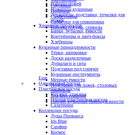
Тортовницы
Наборы ножей
Соусники
Ножницы кухонные
Подносы
Держатели, подставки, точилки для
Салфетницы
ножей
Салфетки для сервировки
Хранение продуктов
Наборы посуды, сервизы
Банки, бутылки, ёмкости
Контейнеры и ланч-боксы
Хлебницы
Кухонные принадлежности
Тёрки, шинковки
Доски разделочные
Дуршлаги и сита
Подставки под горячее
Кухонные инструменты
Еще
Мерные ёмкости
Одноразовая посуда
Подставки для ложек, столовых
Пластиковая посуда
приборов
Кружки, стаканы
Для консервации
Прочая пластиковая посуда
Прочие кухонные принадлежности
Салатники
Коллекции посуды
Душа Прованса
Iris Blue
Сапфир
Космос