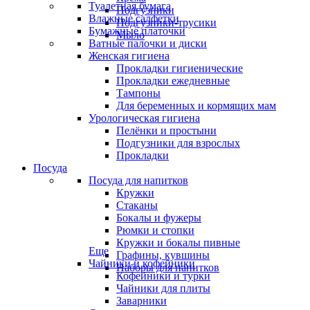
Туалетная бумага
Подгузники
Влажные салфетки
Подгузники-трусики
Бумажные платочки
Мыло
Ватные палочки и диски
Женская гигиена
Прокладки гигиенические
Прокладки ежедневные
Тампоны
Для беременных и кормящих мам
Урологическая гигиена
Пелёнки и простыни
Подгузники для взрослых
Прокладки
Посуда
Посуда для напитков
Кружки
Стаканы
Бокалы и фужеры
Рюмки и стопки
Кружки и бокалы пивные
Еще
Графины, кувшины
Чайники и кофейники
Наборы для напитков
Кофейники и турки
Чайники для плиты
Заварники