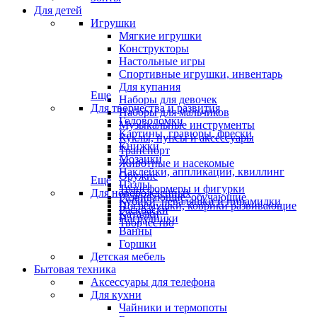
Для детей
Игрушки
Мягкие игрушки
Конструкторы
Настольные игры
Спортивные игрушки, инвентарь
Для купания
Еще
Наборы для девочек
Для творчества и развития
Наборы для мальчиков
Головоломки
Музыкальные инструменты
Картины, гравюры, фрески
Куклы, пупсы и аксессуары
Книжки
Транспорт
Мозаики
Животные и насекомые
Наклейки, аппликации, квиллинг
Оружие
Еще
Пазлы
Трансформеры и фигурки
Для новорожденных
Развивающие, обучающие
Кубики, неваляшки и пирамидки
Погремушки, коврики развивающие
Раскраски
Каталки
Нагрудники
Творчество
Ванны
Горшки
Детская мебель
Бытовая техника
Аксессуары для телефона
Для кухни
Чайники и термопоты