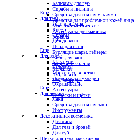
Бальзамы для губ
Скрабы и пилинги
Еще
Средства для снятия макияжа
Для тела
Средства для проблемной кожей лица
Гели для душа
Масла косметические
Крема
Аксессуары для макияжа
Скрабы
Зеркала
Дезодоранты
Пена для ванн
Еще
Бурлящие шары, гейзеры
Для волос
Соли для ванн
Шампуни
Защита от солнца
Бальзамы
Мочалки
Маски и сыворотки
Уход для ног
Средства для укладки
Уход для рук
Окрашивание
Еще
Аксессуары
Для ногтей
Расчёски и щётки
Лаки
Средства для снятия лака
Инструменты
Декоративная косметика
Для лица
Для глаз и бровей
Для губ
Щетки для тела, массажеры