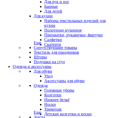
Для рук и ног
Банные
Для детей
Для кухни
Наборы текстильных изделий для
кухни
Полотенце кухонное
Прихватки, рукавички, фартуки
Салфетки
Еще
Скатерти
Сопутствующие товары
Текстиль для праздников
Шторы
Подушки на стул
Одежда и аксессуары
Для обуви
Уход
Аксессуары для обуви
Одежда
Головные уборы
Колготки
Нижнее бельё
Носки
Трикотаж
Еще
Детские колготки и носки
Зонты