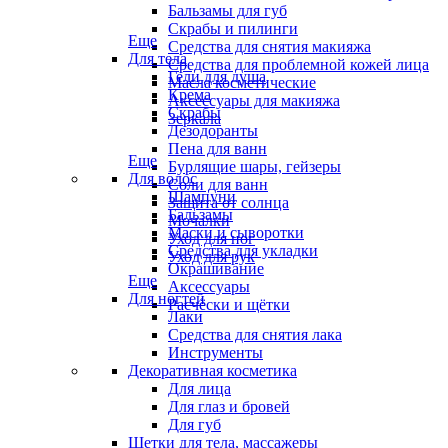
Бальзамы для губ
Скрабы и пилинги
Еще
Средства для снятия макияжа
Для тела
Средства для проблемной кожей лица
Гели для душа
Масла косметические
Крема
Аксессуары для макияжа
Скрабы
Зеркала
Дезодоранты
Пена для ванн
Еще
Бурлящие шары, гейзеры
Для волос
Соли для ванн
Шампуни
Защита от солнца
Бальзамы
Мочалки
Маски и сыворотки
Уход для ног
Средства для укладки
Уход для рук
Окрашивание
Еще
Аксессуары
Для ногтей
Расчёски и щётки
Лаки
Средства для снятия лака
Инструменты
Декоративная косметика
Для лица
Для глаз и бровей
Для губ
Щетки для тела, массажеры