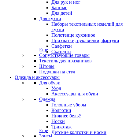
Для рук и ног
Банные
Для детей
Для кухни
Наборы текстильных изделий для
кухни
Полотенце кухонное
Прихватки, рукавички, фартуки
Салфетки
Еще
Скатерти
Сопутствующие товары
Текстиль для праздников
Шторы
Подушки на стул
Одежда и аксессуары
Для обуви
Уход
Аксессуары для обуви
Одежда
Головные уборы
Колготки
Нижнее бельё
Носки
Трикотаж
Еще
Детские колготки и носки
Зонты