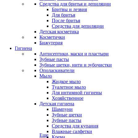
Средства для бритья и депиляции
Бритвы и лезвия
Для бритья
После бритья
Средства для депиляции
Детская косметика
Косметички
Бижутерия
Гигиена
Антисептики, маски и пластыри
Зубные пасты
Зубные щетки, нити и зубочистки
Ополаскиватели
Мыло
Жидкое мыло
Туалетное мыло
Для интимной гигиены
Хозяйственное
Детская гигиена
Шампуни
Зубные щетки
Зубные пасты
Средства для купания
Влажные салфетки
Еще
Крема