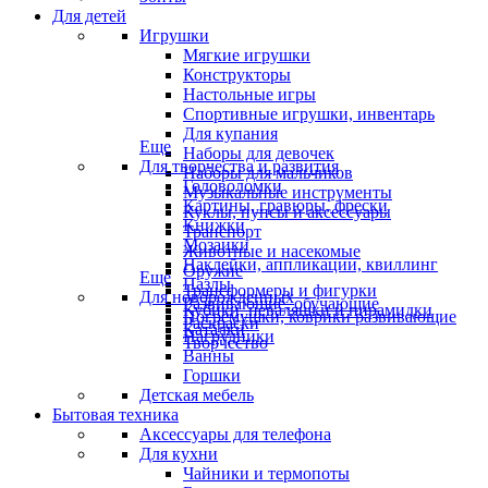
Для детей
Игрушки
Мягкие игрушки
Конструкторы
Настольные игры
Спортивные игрушки, инвентарь
Для купания
Еще
Наборы для девочек
Для творчества и развития
Наборы для мальчиков
Головоломки
Музыкальные инструменты
Картины, гравюры, фрески
Куклы, пупсы и аксессуары
Книжки
Транспорт
Мозаики
Животные и насекомые
Наклейки, аппликации, квиллинг
Оружие
Еще
Пазлы
Трансформеры и фигурки
Для новорожденных
Развивающие, обучающие
Кубики, неваляшки и пирамидки
Погремушки, коврики развивающие
Раскраски
Каталки
Нагрудники
Творчество
Ванны
Горшки
Детская мебель
Бытовая техника
Аксессуары для телефона
Для кухни
Чайники и термопоты