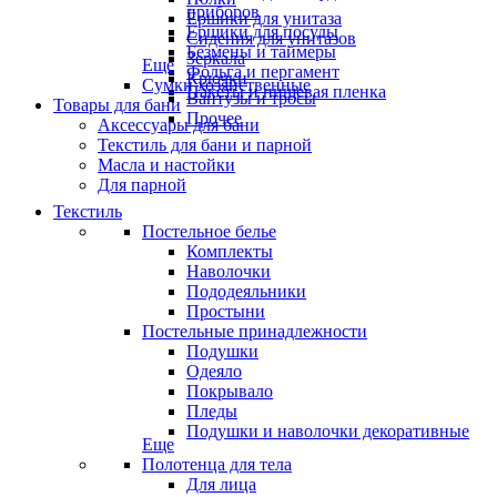
приборов
Ёршики для унитаза
Ёршики для посуды
Сидения для унитазов
Безмены и таймеры
Зеркала
Еще
Фольга и пергамент
Крючки
Сумки хозяйственные
Пакеты и пищевая пленка
Вантузы и тросы
Товары для бани
Прочее
Аксессуары для бани
Текстиль для бани и парной
Масла и настойки
Для парной
Текстиль
Постельное белье
Комплекты
Наволочки
Пододеяльники
Простыни
Постельные принадлежности
Подушки
Одеяло
Покрывало
Пледы
Подушки и наволочки декоративные
Еще
Полотенца для тела
Для лица