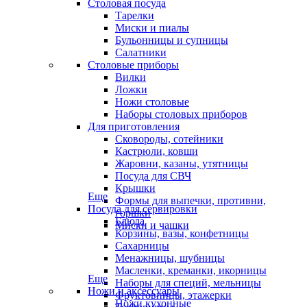
Столовая посуда
Тарелки
Миски и пиалы
Бульонницы и супницы
Салатники
Столовые приборы
Вилки
Ложки
Ножи столовые
Наборы столовых приборов
Для приготовления
Сковороды, сотейники
Кастрюли, ковши
Жаровни, казаны, утятницы
Посуда для СВЧ
Крышки
Еще
Формы для выпечки, противни,
Посуда для сервировки
горшки
Блюда
Миски и чашки
Корзины, вазы, конфетницы
Сахарницы
Менажницы, шубницы
Масленки, креманки, икорницы
Еще
Наборы для специй, мельницы
Ножи и аксессуары
Фруктовницы, этажерки
Ножи кухонные