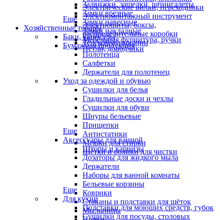
Задвижки, защелки, шпингалеты
Электрические вилки, переходники
Замки врезные
Электромонтажный инструмент
Еще
Замки навесные
Электрощиты, боксы,
Хозяйственные товары
Замки накладные
распределительные коробки
Баки, канистры
Мебельная фурнитура, ручки
Телекоммуникации
Бумажная продукция
Петли, доводчики
Полотенца
Салфетки
Держатели для полотенец
Уход за одеждой и обувью
Сушилки для белья
Гладильные доски и чехлы
Сушилки для обуви
Шнуры бельевые
Прищепки
Еще
Антистатики
Аксессуары для ванной
Мешки для стирки
Шторы и карнизы
Щётки и ролики для чистки
Дозаторы для жидкого мыла
Держатели
Наборы для ванной комнаты
Бельевые корзины
Еще
Коврики
Для кухни
Стаканы и подставки для щёток
Подставки для моющих средств, губок
Мыльницы
Сушилки для посуды, столовых
Полки