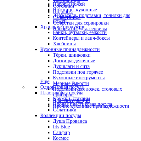
Тортовницы
Наборы ножей
Соусники
Ножницы кухонные
Подносы
Держатели, подставки, точилки для
Салфетницы
ножей
Салфетки для сервировки
Хранение продуктов
Наборы посуды, сервизы
Банки, бутылки, ёмкости
Контейнеры и ланч-боксы
Хлебницы
Кухонные принадлежности
Тёрки, шинковки
Доски разделочные
Дуршлаги и сита
Подставки под горячее
Кухонные инструменты
Еще
Мерные ёмкости
Одноразовая посуда
Подставки для ложек, столовых
Пластиковая посуда
приборов
Кружки, стаканы
Для консервации
Прочая пластиковая посуда
Прочие кухонные принадлежности
Салатники
Коллекции посуды
Душа Прованса
Iris Blue
Сапфир
Космос