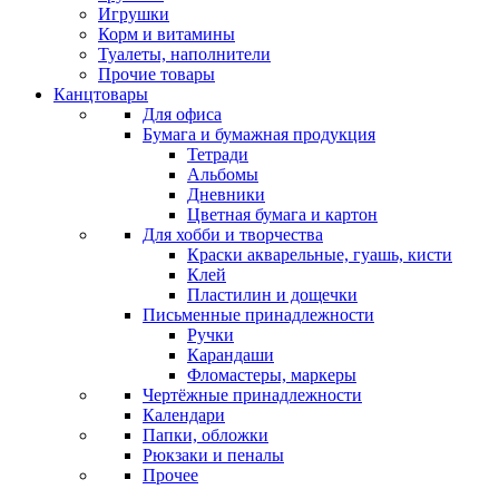
Игрушки
Корм и витамины
Туалеты, наполнители
Прочие товары
Канцтовары
Для офиса
Бумага и бумажная продукция
Тетради
Альбомы
Дневники
Цветная бумага и картон
Для хобби и творчества
Краски акварельные, гуашь, кисти
Клей
Пластилин и дощечки
Письменные принадлежности
Ручки
Карандаши
Фломастеры, маркеры
Чертёжные принадлежности
Календари
Папки, обложки
Рюкзаки и пеналы
Прочее