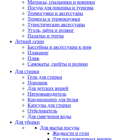
Матрасы, cпальники и коврики
Посуда для пикника и туризма
Термосумки и аксессуары
Термосы и термокружки
Туристические аксессуары
Уголь, щёпа и розжиг
Палатки и тенты
Летний сезон
Бассейны и аксессуары к ним
Плавание
Пляж
Самокаты, скейты и ролики
Для стирки
Гели для стирки
Порошок
Для детских вещей
Пятновыводитель
Кондиционер для белья
Капсулы для стирки
Отбеливатель
Для смягчения воды
Для уборки
Для мытья посуды
Жидкости и гели
Для посудомоечных машин