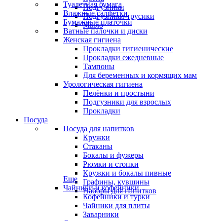
Туалетная бумага
Подгузники
Влажные салфетки
Подгузники-трусики
Бумажные платочки
Мыло
Ватные палочки и диски
Женская гигиена
Прокладки гигиенические
Прокладки ежедневные
Тампоны
Для беременных и кормящих мам
Урологическая гигиена
Пелёнки и простыни
Подгузники для взрослых
Прокладки
Посуда
Посуда для напитков
Кружки
Стаканы
Бокалы и фужеры
Рюмки и стопки
Кружки и бокалы пивные
Еще
Графины, кувшины
Чайники и кофейники
Наборы для напитков
Кофейники и турки
Чайники для плиты
Заварники