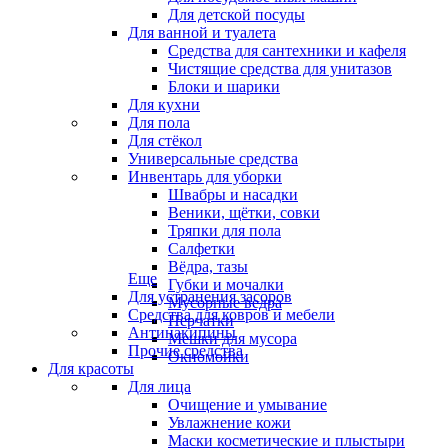
Для детской посуды
Для ванной и туалета
Средства для сантехники и кафеля
Чистящие средства для унитазов
Блоки и шарики
Для кухни
Для пола
Для стёкол
Универсальные средства
Инвентарь для уборки
Швабры и насадки
Веники, щётки, совки
Тряпки для пола
Салфетки
Вёдра, тазы
Еще
Губки и мочалки
Для устранения засоров
Мусорные ведра
Средства для ковров и мебели
Перчатки
Антинакипины
Мешки для мусора
Прочие средства
Окномойки
Для красоты
Для лица
Очищение и умывание
Увлажнение кожи
Маски косметические и плыстыри