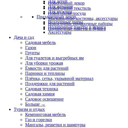
Для детей
Новогодний декор
Для женщин
Новогодний текстиль
Для мужчин
Новогодняя посуда
Праздничный декор
Маскарадные костюмы, аксессуары
Воздушные шары
Новогодние подарочные наборы
Подарочные пакеты и бумага
Подарочные пакеты и бумага
Аксессуары
Дача и сад
Садовая мебель
Газон
Грунты
Для туалетов и выгребных ям
Для уборки урожая
Ёмкости для растений
Парники и теплицы
Плёнка, сетка, укрывной материал
Поддержки для растений
Садовая техника
Садовая химия
Садовое освещение
Больше
→
Туризм и отдых
Кемпинговая мебель
Газ и горелки
Мангалы, решетки и шампуры