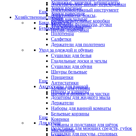
Задвижки, защелки, шпингалеты
Электрические вилки, переходники
Замки врезные
Электромонтажный инструмент
Еще
Замки навесные
Электрощиты, боксы,
Хозяйственные товары
Замки накладные
распределительные коробки
Баки, канистры
Мебельная фурнитура, ручки
Телекоммуникации
Бумажная продукция
Петли, доводчики
Полотенца
Салфетки
Держатели для полотенец
Уход за одеждой и обувью
Сушилки для белья
Гладильные доски и чехлы
Сушилки для обуви
Шнуры бельевые
Прищепки
Еще
Антистатики
Аксессуары для ванной
Мешки для стирки
Шторы и карнизы
Щётки и ролики для чистки
Дозаторы для жидкого мыла
Держатели
Наборы для ванной комнаты
Бельевые корзины
Еще
Коврики
Для кухни
Стаканы и подставки для щёток
Подставки для моющих средств, губок
Мыльницы
Сушилки для посуды, столовых
Полки