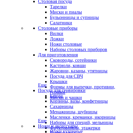
Столовая посуда
Тарелки
Миски и пиалы
Бульонницы и супницы
Салатники
Столовые приборы
Вилки
Ложки
Ножи столовые
Наборы столовых приборов
Для приготовления
Сковороды, сотейники
Кастрюли, ковши
Жаровни, казаны, утятницы
Посуда для СВЧ
Крышки
Еще
Формы для выпечки, противни,
Посуда для сервировки
горшки
Блюда
Миски и чашки
Корзины, вазы, конфетницы
Сахарницы
Менажницы, шубницы
Масленки, креманки, икорницы
Еще
Наборы для специй, мельницы
Ножи и аксессуары
Фруктовницы, этажерки
Ножи кухонные