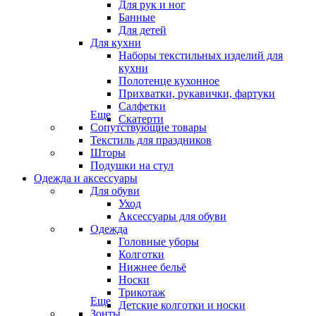
Для рук и ног
Банные
Для детей
Для кухни
Наборы текстильных изделий для
кухни
Полотенце кухонное
Прихватки, рукавички, фартуки
Салфетки
Еще
Скатерти
Сопутствующие товары
Текстиль для праздников
Шторы
Подушки на стул
Одежда и аксессуары
Для обуви
Уход
Аксессуары для обуви
Одежда
Головные уборы
Колготки
Нижнее бельё
Носки
Трикотаж
Еще
Детские колготки и носки
Зонты