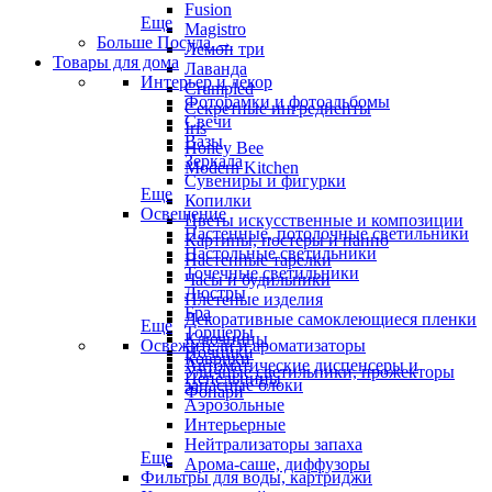
Fusion
Еще
Magistro
Больше Посуда
→
Лемон три
Товары для дома
Лаванда
Интерьер и декор
Crumpled
Фоторамки и фотоальбомы
Секретные ингредиенты
Свечи
Iris
Вазы
Honey Bee
Зеркала
Modern Kitchen
Сувениры и фигурки
Еще
Копилки
Освещение
Цветы искусственные и композиции
Настенные, потолочные светильники
Картины, постеры и панно
Настольные светильники
Настенные тарелки
Точечные светильники
Часы и будильники
Люстры
Плетеные изделия
Бра
Декоративные самоклеющиеся пленки
Еще
Торшеры
Ключницы
Освежители и ароматизаторы
Ночники
Коврики
Автоматические диспенсеры и
Уличные светильники, прожекторы
Пепельницы
запасные блоки
Фонари
Аэрозольные
Интерьерные
Нейтрализаторы запаха
Еще
Арома-саше, диффузоры
Фильтры для воды, картриджи