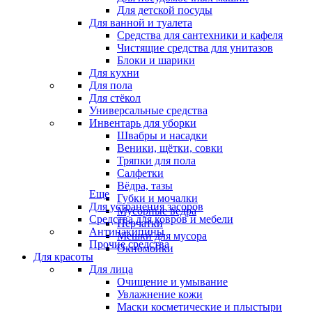
Для детской посуды
Для ванной и туалета
Средства для сантехники и кафеля
Чистящие средства для унитазов
Блоки и шарики
Для кухни
Для пола
Для стёкол
Универсальные средства
Инвентарь для уборки
Швабры и насадки
Веники, щётки, совки
Тряпки для пола
Салфетки
Вёдра, тазы
Еще
Губки и мочалки
Для устранения засоров
Мусорные ведра
Средства для ковров и мебели
Перчатки
Антинакипины
Мешки для мусора
Прочие средства
Окномойки
Для красоты
Для лица
Очищение и умывание
Увлажнение кожи
Маски косметические и плыстыри