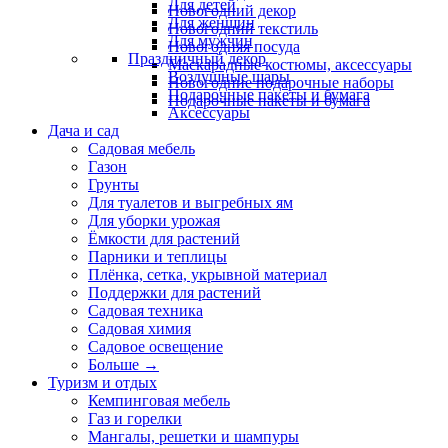
Для детей
Новогодний декор
Для женщин
Новогодний текстиль
Для мужчин
Новогодняя посуда
Праздничный декор
Маскарадные костюмы, аксессуары
Воздушные шары
Новогодние подарочные наборы
Подарочные пакеты и бумага
Подарочные пакеты и бумага
Аксессуары
Дача и сад
Садовая мебель
Газон
Грунты
Для туалетов и выгребных ям
Для уборки урожая
Ёмкости для растений
Парники и теплицы
Плёнка, сетка, укрывной материал
Поддержки для растений
Садовая техника
Садовая химия
Садовое освещение
Больше
→
Туризм и отдых
Кемпинговая мебель
Газ и горелки
Мангалы, решетки и шампуры