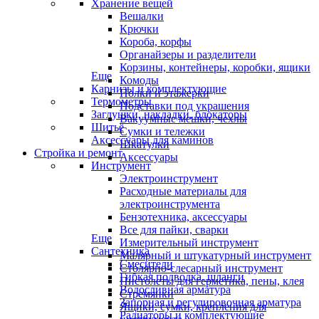
Хранение вещей
Вешалки
Крючки
Короба, корфы
Органайзеры и разделители
Корзины, контейнеры, коробки, ящики
Еще
Комоды
Карнизы и комплектующие
Полки и этажерки
Термометры
Подставки под украшения
Заглушки, накладки, блокаторы
Вакуумные мешки, чехлы
Шитьё
Сумки и тележки
Аксессуары для каминов
Шкатулки
Стройка и ремонт
Аксессуары
Инструмент
Электроинструмент
Расходные материалы для
электроинструмента
Бензотехника, аксессуары
Все для пайки, сварки
Еще
Измерительный инструмент
Сантехника
Малярный и штукатурный инструмент
Смесители
Столярно-слесарный инструмент
Гибкая подводка, шланги
Пистолеты для герметика, пены, клея
Водосливная арматура
Стремянки
Запорная и регулировочная арматура
Ящики, сумки, крепления для
Радиаторы и комплектующие