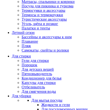
Матрасы, cпальники и коврики
Посуда для пикника и туризма
Термосумки и аксессуары
Термосы и термокружки
Туристические аксессуары
Уголь, щёпа и розжиг
Палатки и тенты
Летний сезон
Бассейны и аксессуары к ним
Плавание
Пляж
Самокаты, скейты и ролики
Для стирки
Гели для стирки
Порошок
Для детских вещей
Пятновыводитель
Кондиционер для белья
Капсулы для стирки
Отбеливатель
Для смягчения воды
Для уборки
Для мытья посуды
Жидкости и гели
Для посудомоечных машин