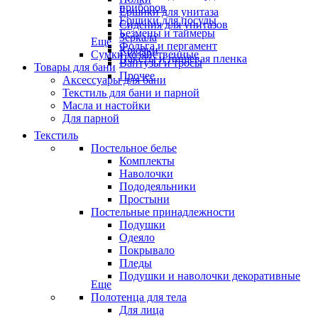
приборов
Ёршики для унитаза
Ёршики для посуды
Сидения для унитазов
Безмены и таймеры
Зеркала
Еще
Фольга и пергамент
Крючки
Сумки хозяйственные
Пакеты и пищевая пленка
Вантузы и тросы
Товары для бани
Прочее
Аксессуары для бани
Текстиль для бани и парной
Масла и настойки
Для парной
Текстиль
Постельное белье
Комплекты
Наволочки
Пододеяльники
Простыни
Постельные принадлежности
Подушки
Одеяло
Покрывало
Пледы
Подушки и наволочки декоративные
Еще
Полотенца для тела
Для лица