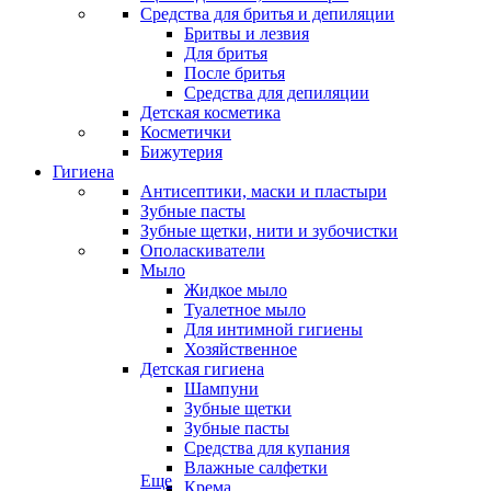
Средства для бритья и депиляции
Бритвы и лезвия
Для бритья
После бритья
Средства для депиляции
Детская косметика
Косметички
Бижутерия
Гигиена
Антисептики, маски и пластыри
Зубные пасты
Зубные щетки, нити и зубочистки
Ополаскиватели
Мыло
Жидкое мыло
Туалетное мыло
Для интимной гигиены
Хозяйственное
Детская гигиена
Шампуни
Зубные щетки
Зубные пасты
Средства для купания
Влажные салфетки
Еще
Крема