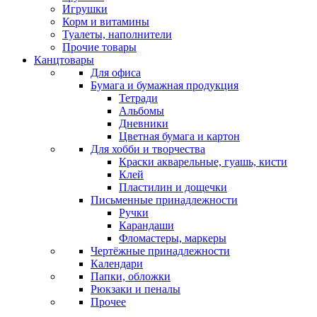
Игрушки
Корм и витамины
Туалеты, наполнители
Прочие товары
Канцтовары
Для офиса
Бумага и бумажная продукция
Тетради
Альбомы
Дневники
Цветная бумага и картон
Для хобби и творчества
Краски акварельные, гуашь, кисти
Клей
Пластилин и дощечки
Письменные принадлежности
Ручки
Карандаши
Фломастеры, маркеры
Чертёжные принадлежности
Календари
Папки, обложки
Рюкзаки и пеналы
Прочее