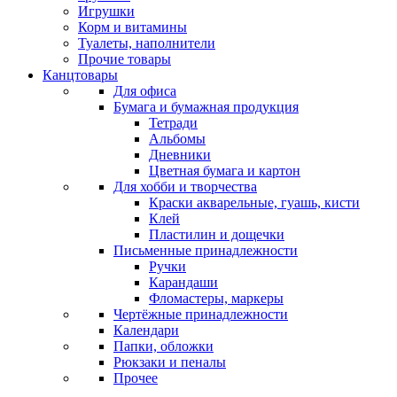
Игрушки
Корм и витамины
Туалеты, наполнители
Прочие товары
Канцтовары
Для офиса
Бумага и бумажная продукция
Тетради
Альбомы
Дневники
Цветная бумага и картон
Для хобби и творчества
Краски акварельные, гуашь, кисти
Клей
Пластилин и дощечки
Письменные принадлежности
Ручки
Карандаши
Фломастеры, маркеры
Чертёжные принадлежности
Календари
Папки, обложки
Рюкзаки и пеналы
Прочее