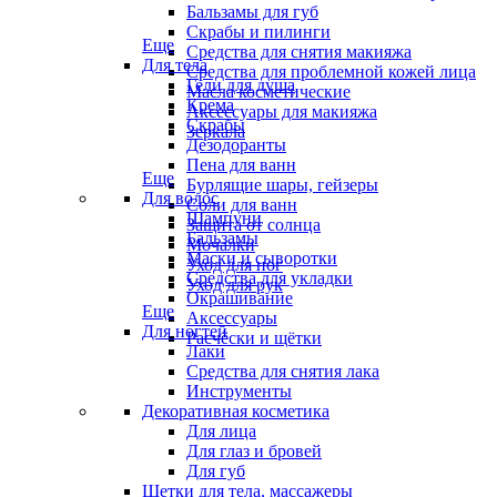
Бальзамы для губ
Скрабы и пилинги
Еще
Средства для снятия макияжа
Для тела
Средства для проблемной кожей лица
Гели для душа
Масла косметические
Крема
Аксессуары для макияжа
Скрабы
Зеркала
Дезодоранты
Пена для ванн
Еще
Бурлящие шары, гейзеры
Для волос
Соли для ванн
Шампуни
Защита от солнца
Бальзамы
Мочалки
Маски и сыворотки
Уход для ног
Средства для укладки
Уход для рук
Окрашивание
Еще
Аксессуары
Для ногтей
Расчёски и щётки
Лаки
Средства для снятия лака
Инструменты
Декоративная косметика
Для лица
Для глаз и бровей
Для губ
Щетки для тела, массажеры