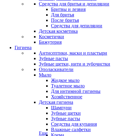
Средства для бритья и депиляции
Бритвы и лезвия
Для бритья
После бритья
Средства для депиляции
Детская косметика
Косметички
Бижутерия
Гигиена
Антисептики, маски и пластыри
Зубные пасты
Зубные щетки, нити и зубочистки
Ополаскиватели
Мыло
Жидкое мыло
Туалетное мыло
Для интимной гигиены
Хозяйственное
Детская гигиена
Шампуни
Зубные щетки
Зубные пасты
Средства для купания
Влажные салфетки
Еще
Крема