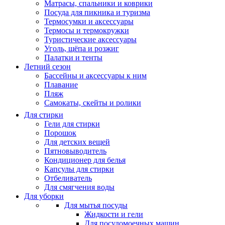
Матрасы, cпальники и коврики
Посуда для пикника и туризма
Термосумки и аксессуары
Термосы и термокружки
Туристические аксессуары
Уголь, щёпа и розжиг
Палатки и тенты
Летний сезон
Бассейны и аксессуары к ним
Плавание
Пляж
Самокаты, скейты и ролики
Для стирки
Гели для стирки
Порошок
Для детских вещей
Пятновыводитель
Кондиционер для белья
Капсулы для стирки
Отбеливатель
Для смягчения воды
Для уборки
Для мытья посуды
Жидкости и гели
Для посудомоечных машин