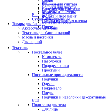
приборов
Ёршики для унитаза
Ёршики для посуды
Сидения для унитазов
Безмены и таймеры
Зеркала
Еще
Фольга и пергамент
Крючки
Сумки хозяйственные
Пакеты и пищевая пленка
Вантузы и тросы
Товары для бани
Прочее
Аксессуары для бани
Текстиль для бани и парной
Масла и настойки
Для парной
Текстиль
Постельное белье
Комплекты
Наволочки
Пододеяльники
Простыни
Постельные принадлежности
Подушки
Одеяло
Покрывало
Пледы
Подушки и наволочки декоративные
Еще
Полотенца для тела
Для лица