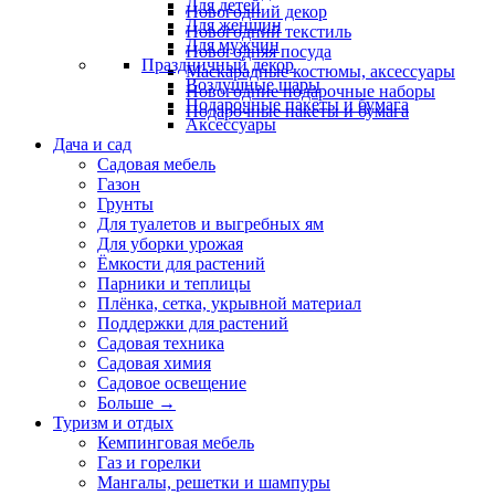
Для детей
Новогодний декор
Для женщин
Новогодний текстиль
Для мужчин
Новогодняя посуда
Праздничный декор
Маскарадные костюмы, аксессуары
Воздушные шары
Новогодние подарочные наборы
Подарочные пакеты и бумага
Подарочные пакеты и бумага
Аксессуары
Дача и сад
Садовая мебель
Газон
Грунты
Для туалетов и выгребных ям
Для уборки урожая
Ёмкости для растений
Парники и теплицы
Плёнка, сетка, укрывной материал
Поддержки для растений
Садовая техника
Садовая химия
Садовое освещение
Больше
→
Туризм и отдых
Кемпинговая мебель
Газ и горелки
Мангалы, решетки и шампуры