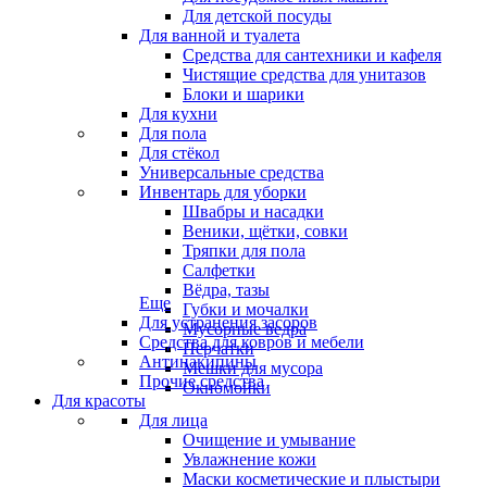
Для детской посуды
Для ванной и туалета
Средства для сантехники и кафеля
Чистящие средства для унитазов
Блоки и шарики
Для кухни
Для пола
Для стёкол
Универсальные средства
Инвентарь для уборки
Швабры и насадки
Веники, щётки, совки
Тряпки для пола
Салфетки
Вёдра, тазы
Еще
Губки и мочалки
Для устранения засоров
Мусорные ведра
Средства для ковров и мебели
Перчатки
Антинакипины
Мешки для мусора
Прочие средства
Окномойки
Для красоты
Для лица
Очищение и умывание
Увлажнение кожи
Маски косметические и плыстыри