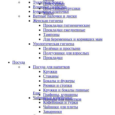
Туалетная бумага
Подгузники
Влажные салфетки
Подгузники-трусики
Бумажные платочки
Мыло
Ватные палочки и диски
Женская гигиена
Прокладки гигиенические
Прокладки ежедневные
Тампоны
Для беременных и кормящих мам
Урологическая гигиена
Пелёнки и простыни
Подгузники для взрослых
Прокладки
Посуда
Посуда для напитков
Кружки
Стаканы
Бокалы и фужеры
Рюмки и стопки
Кружки и бокалы пивные
Еще
Графины, кувшины
Чайники и кофейники
Наборы для напитков
Кофейники и турки
Чайники для плиты
Заварники