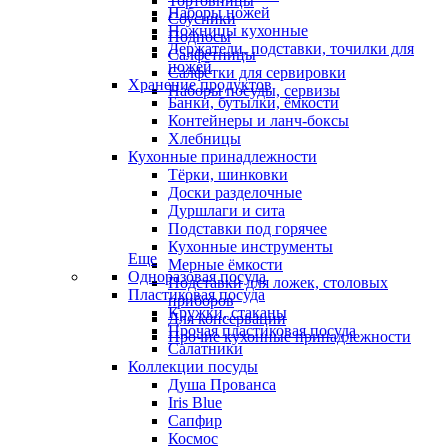
Тортовницы
Наборы ножей
Соусники
Ножницы кухонные
Подносы
Держатели, подставки, точилки для
Салфетницы
ножей
Салфетки для сервировки
Хранение продуктов
Наборы посуды, сервизы
Банки, бутылки, ёмкости
Контейнеры и ланч-боксы
Хлебницы
Кухонные принадлежности
Тёрки, шинковки
Доски разделочные
Дуршлаги и сита
Подставки под горячее
Кухонные инструменты
Еще
Мерные ёмкости
Одноразовая посуда
Подставки для ложек, столовых
Пластиковая посуда
приборов
Кружки, стаканы
Для консервации
Прочая пластиковая посуда
Прочие кухонные принадлежности
Салатники
Коллекции посуды
Душа Прованса
Iris Blue
Сапфир
Космос