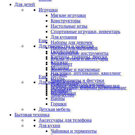
Для детей
Игрушки
Мягкие игрушки
Конструкторы
Настольные игры
Спортивные игрушки, инвентарь
Для купания
Еще
Наборы для девочек
Для творчества и развития
Наборы для мальчиков
Головоломки
Музыкальные инструменты
Картины, гравюры, фрески
Куклы, пупсы и аксессуары
Книжки
Транспорт
Мозаики
Животные и насекомые
Наклейки, аппликации, квиллинг
Оружие
Еще
Пазлы
Трансформеры и фигурки
Для новорожденных
Развивающие, обучающие
Кубики, неваляшки и пирамидки
Погремушки, коврики развивающие
Раскраски
Каталки
Нагрудники
Творчество
Ванны
Горшки
Детская мебель
Бытовая техника
Аксессуары для телефона
Для кухни
Чайники и термопоты