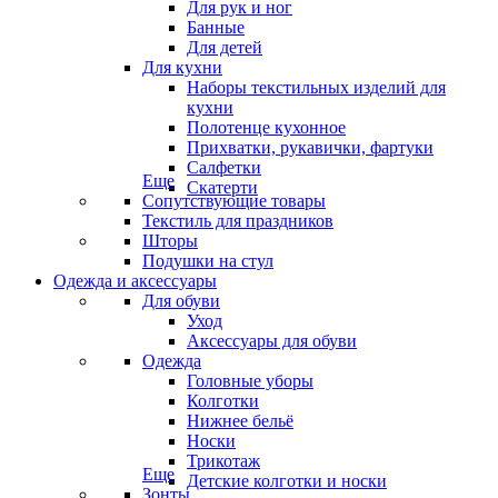
Для рук и ног
Банные
Для детей
Для кухни
Наборы текстильных изделий для
кухни
Полотенце кухонное
Прихватки, рукавички, фартуки
Салфетки
Еще
Скатерти
Сопутствующие товары
Текстиль для праздников
Шторы
Подушки на стул
Одежда и аксессуары
Для обуви
Уход
Аксессуары для обуви
Одежда
Головные уборы
Колготки
Нижнее бельё
Носки
Трикотаж
Еще
Детские колготки и носки
Зонты