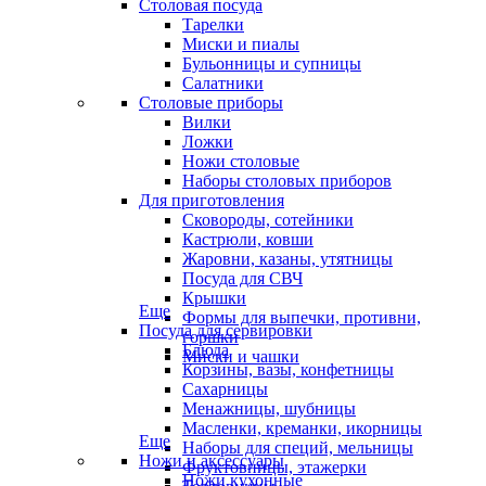
Столовая посуда
Тарелки
Миски и пиалы
Бульонницы и супницы
Салатники
Столовые приборы
Вилки
Ложки
Ножи столовые
Наборы столовых приборов
Для приготовления
Сковороды, сотейники
Кастрюли, ковши
Жаровни, казаны, утятницы
Посуда для СВЧ
Крышки
Еще
Формы для выпечки, противни,
Посуда для сервировки
горшки
Блюда
Миски и чашки
Корзины, вазы, конфетницы
Сахарницы
Менажницы, шубницы
Масленки, креманки, икорницы
Еще
Наборы для специй, мельницы
Ножи и аксессуары
Фруктовницы, этажерки
Ножи кухонные