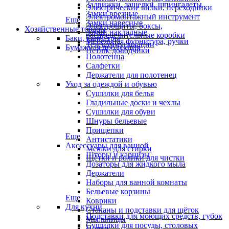
Задвижки, защелки, шпингалеты
Электрические вилки, переходники
Замки врезные
Электромонтажный инструмент
Еще
Замки навесные
Электрощиты, боксы,
Хозяйственные товары
Замки накладные
распределительные коробки
Баки, канистры
Мебельная фурнитура, ручки
Телекоммуникации
Бумажная продукция
Петли, доводчики
Полотенца
Салфетки
Держатели для полотенец
Уход за одеждой и обувью
Сушилки для белья
Гладильные доски и чехлы
Сушилки для обуви
Шнуры бельевые
Прищепки
Еще
Антистатики
Аксессуары для ванной
Мешки для стирки
Шторы и карнизы
Щётки и ролики для чистки
Дозаторы для жидкого мыла
Держатели
Наборы для ванной комнаты
Бельевые корзины
Еще
Коврики
Для кухни
Стаканы и подставки для щёток
Подставки для моющих средств, губок
Мыльницы
Сушилки для посуды, столовых
Полки