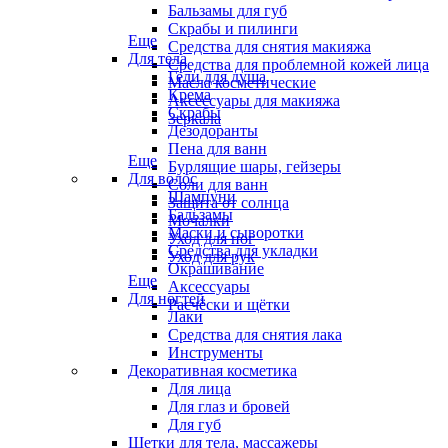
Бальзамы для губ
Скрабы и пилинги
Еще
Средства для снятия макияжа
Для тела
Средства для проблемной кожей лица
Гели для душа
Масла косметические
Крема
Аксессуары для макияжа
Скрабы
Зеркала
Дезодоранты
Пена для ванн
Еще
Бурлящие шары, гейзеры
Для волос
Соли для ванн
Шампуни
Защита от солнца
Бальзамы
Мочалки
Маски и сыворотки
Уход для ног
Средства для укладки
Уход для рук
Окрашивание
Еще
Аксессуары
Для ногтей
Расчёски и щётки
Лаки
Средства для снятия лака
Инструменты
Декоративная косметика
Для лица
Для глаз и бровей
Для губ
Щетки для тела, массажеры