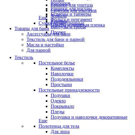
приборов
Ёршики для унитаза
Ёршики для посуды
Сидения для унитазов
Безмены и таймеры
Зеркала
Еще
Фольга и пергамент
Крючки
Сумки хозяйственные
Пакеты и пищевая пленка
Вантузы и тросы
Товары для бани
Прочее
Аксессуары для бани
Текстиль для бани и парной
Масла и настойки
Для парной
Текстиль
Постельное белье
Комплекты
Наволочки
Пододеяльники
Простыни
Постельные принадлежности
Подушки
Одеяло
Покрывало
Пледы
Подушки и наволочки декоративные
Еще
Полотенца для тела
Для лица