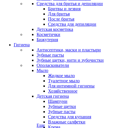
Средства для бритья и депиляции
Бритвы и лезвия
Для бритья
После бритья
Средства для депиляции
Детская косметика
Косметички
Бижутерия
Гигиена
Антисептики, маски и пластыри
Зубные пасты
Зубные щетки, нити и зубочистки
Ополаскиватели
Мыло
Жидкое мыло
Туалетное мыло
Для интимной гигиены
Хозяйственное
Детская гигиена
Шампуни
Зубные щетки
Зубные пасты
Средства для купания
Влажные салфетки
Еще
Крема