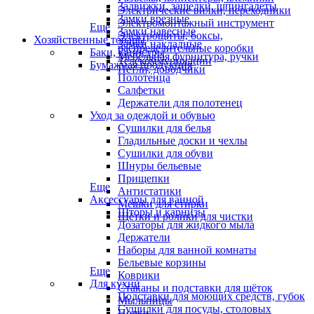
Задвижки, защелки, шпингалеты
Электрические вилки, переходники
Замки врезные
Электромонтажный инструмент
Еще
Замки навесные
Электрощиты, боксы,
Хозяйственные товары
Замки накладные
распределительные коробки
Баки, канистры
Мебельная фурнитура, ручки
Телекоммуникации
Бумажная продукция
Петли, доводчики
Полотенца
Салфетки
Держатели для полотенец
Уход за одеждой и обувью
Сушилки для белья
Гладильные доски и чехлы
Сушилки для обуви
Шнуры бельевые
Прищепки
Еще
Антистатики
Аксессуары для ванной
Мешки для стирки
Шторы и карнизы
Щётки и ролики для чистки
Дозаторы для жидкого мыла
Держатели
Наборы для ванной комнаты
Бельевые корзины
Еще
Коврики
Для кухни
Стаканы и подставки для щёток
Подставки для моющих средств, губок
Мыльницы
Сушилки для посуды, столовых
Полки