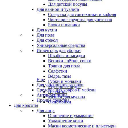
Для детской посуды
Для ванной и туалета
Средства для сантехники и кафеля
Чистящие средства для унитазов
Блоки и шарики
Для кухни
Для пола
Для стёкол
Универсальные средства
Инвентарь для уборки
Швабры и насадки
Веники, щётки, совки
Тряпки для пола
Салфетки
Вёдра, тазы
Еще
Губки и мочалки
Для устранения засоров
Мусорные ведра
Средства для ковров и мебели
Перчатки
Антинакипины
Мешки для мусора
Прочие средства
Окномойки
Для красоты
Для лица
Очищение и умывание
Увлажнение кожи
Маски косметические и плыстыри