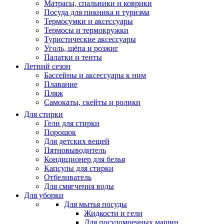
Матрасы, cпальники и коврики
Посуда для пикника и туризма
Термосумки и аксессуары
Термосы и термокружки
Туристические аксессуары
Уголь, щёпа и розжиг
Палатки и тенты
Летний сезон
Бассейны и аксессуары к ним
Плавание
Пляж
Самокаты, скейты и ролики
Для стирки
Гели для стирки
Порошок
Для детских вещей
Пятновыводитель
Кондиционер для белья
Капсулы для стирки
Отбеливатель
Для смягчения воды
Для уборки
Для мытья посуды
Жидкости и гели
Для посудомоечных машин