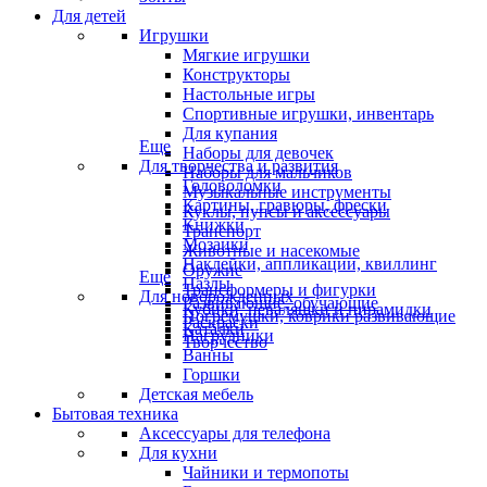
Для детей
Игрушки
Мягкие игрушки
Конструкторы
Настольные игры
Спортивные игрушки, инвентарь
Для купания
Еще
Наборы для девочек
Для творчества и развития
Наборы для мальчиков
Головоломки
Музыкальные инструменты
Картины, гравюры, фрески
Куклы, пупсы и аксессуары
Книжки
Транспорт
Мозаики
Животные и насекомые
Наклейки, аппликации, квиллинг
Оружие
Еще
Пазлы
Трансформеры и фигурки
Для новорожденных
Развивающие, обучающие
Кубики, неваляшки и пирамидки
Погремушки, коврики развивающие
Раскраски
Каталки
Нагрудники
Творчество
Ванны
Горшки
Детская мебель
Бытовая техника
Аксессуары для телефона
Для кухни
Чайники и термопоты