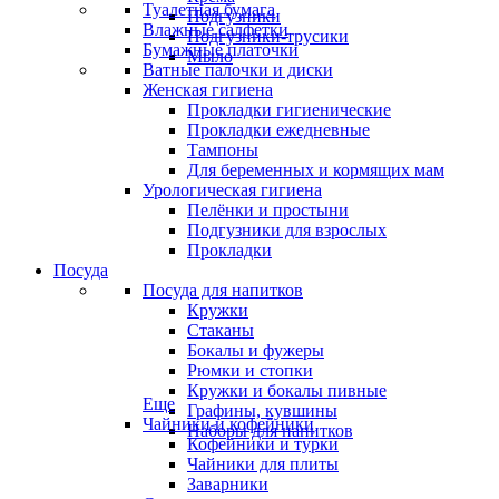
Туалетная бумага
Подгузники
Влажные салфетки
Подгузники-трусики
Бумажные платочки
Мыло
Ватные палочки и диски
Женская гигиена
Прокладки гигиенические
Прокладки ежедневные
Тампоны
Для беременных и кормящих мам
Урологическая гигиена
Пелёнки и простыни
Подгузники для взрослых
Прокладки
Посуда
Посуда для напитков
Кружки
Стаканы
Бокалы и фужеры
Рюмки и стопки
Кружки и бокалы пивные
Еще
Графины, кувшины
Чайники и кофейники
Наборы для напитков
Кофейники и турки
Чайники для плиты
Заварники