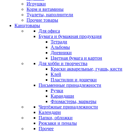
Игрушки
Корм и витамины
Туалеты, наполнители
Прочие товары
Канцтовары
Для офиса
Бумага и бумажная продукция
Тетради
Альбомы
Дневники
Цветная бумага и картон
Для хобби и творчества
Краски акварельные, гуашь, кисти
Клей
Пластилин и дощечки
Письменные принадлежности
Ручки
Карандаши
Фломастеры, маркеры
Чертёжные принадлежности
Календари
Папки, обложки
Рюкзаки и пеналы
Прочее