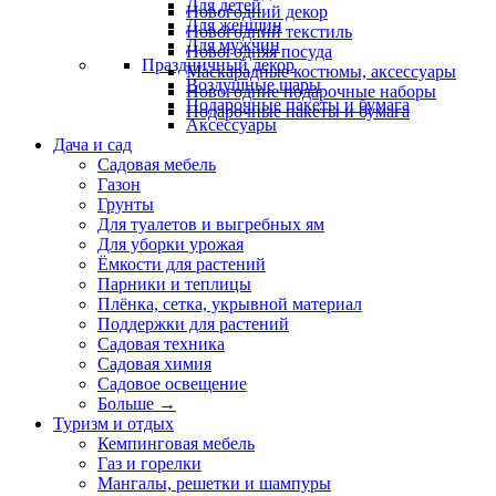
Для детей
Новогодний декор
Для женщин
Новогодний текстиль
Для мужчин
Новогодняя посуда
Праздничный декор
Маскарадные костюмы, аксессуары
Воздушные шары
Новогодние подарочные наборы
Подарочные пакеты и бумага
Подарочные пакеты и бумага
Аксессуары
Дача и сад
Садовая мебель
Газон
Грунты
Для туалетов и выгребных ям
Для уборки урожая
Ёмкости для растений
Парники и теплицы
Плёнка, сетка, укрывной материал
Поддержки для растений
Садовая техника
Садовая химия
Садовое освещение
Больше
→
Туризм и отдых
Кемпинговая мебель
Газ и горелки
Мангалы, решетки и шампуры