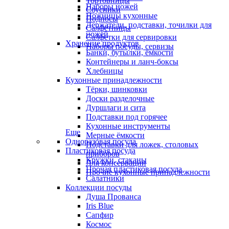
Тортовницы
Наборы ножей
Соусники
Ножницы кухонные
Подносы
Держатели, подставки, точилки для
Салфетницы
ножей
Салфетки для сервировки
Хранение продуктов
Наборы посуды, сервизы
Банки, бутылки, ёмкости
Контейнеры и ланч-боксы
Хлебницы
Кухонные принадлежности
Тёрки, шинковки
Доски разделочные
Дуршлаги и сита
Подставки под горячее
Кухонные инструменты
Еще
Мерные ёмкости
Одноразовая посуда
Подставки для ложек, столовых
Пластиковая посуда
приборов
Кружки, стаканы
Для консервации
Прочая пластиковая посуда
Прочие кухонные принадлежности
Салатники
Коллекции посуды
Душа Прованса
Iris Blue
Сапфир
Космос