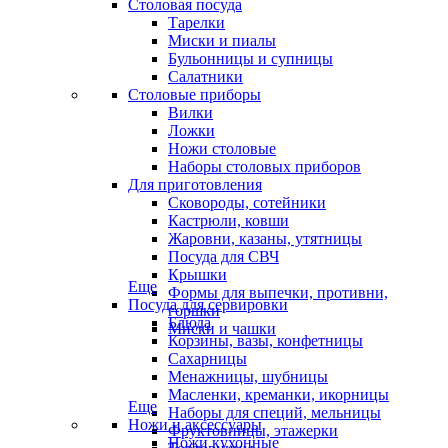
Столовая посуда
Тарелки
Миски и пиалы
Бульонницы и супницы
Салатники
Столовые приборы
Вилки
Ложки
Ножи столовые
Наборы столовых приборов
Для приготовления
Сковороды, сотейники
Кастрюли, ковши
Жаровни, казаны, утятницы
Посуда для СВЧ
Крышки
Еще
Формы для выпечки, противни,
Посуда для сервировки
горшки
Блюда
Миски и чашки
Корзины, вазы, конфетницы
Сахарницы
Менажницы, шубницы
Масленки, креманки, икорницы
Еще
Наборы для специй, мельницы
Ножи и аксессуары
Фруктовницы, этажерки
Ножи кухонные