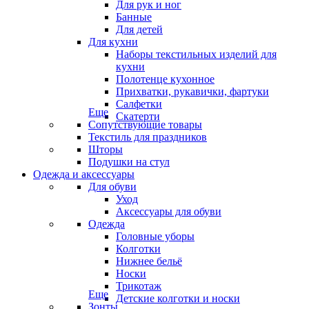
Для рук и ног
Банные
Для детей
Для кухни
Наборы текстильных изделий для
кухни
Полотенце кухонное
Прихватки, рукавички, фартуки
Салфетки
Еще
Скатерти
Сопутствующие товары
Текстиль для праздников
Шторы
Подушки на стул
Одежда и аксессуары
Для обуви
Уход
Аксессуары для обуви
Одежда
Головные уборы
Колготки
Нижнее бельё
Носки
Трикотаж
Еще
Детские колготки и носки
Зонты