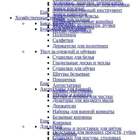
Задвижки, защелки, шпингалеты
Электрические вилки, переходники
Замки врезные
Электромонтажный инструмент
Еще
Замки навесные
Электрощиты, боксы,
Хозяйственные товары
Замки накладные
распределительные коробки
Баки, канистры
Мебельная фурнитура, ручки
Телекоммуникации
Бумажная продукция
Петли, доводчики
Полотенца
Салфетки
Держатели для полотенец
Уход за одеждой и обувью
Сушилки для белья
Гладильные доски и чехлы
Сушилки для обуви
Шнуры бельевые
Прищепки
Еще
Антистатики
Аксессуары для ванной
Мешки для стирки
Шторы и карнизы
Щётки и ролики для чистки
Дозаторы для жидкого мыла
Держатели
Наборы для ванной комнаты
Бельевые корзины
Еще
Коврики
Для кухни
Стаканы и подставки для щёток
Подставки для моющих средств, губок
Мыльницы
Сушилки для посуды, столовых
Полки