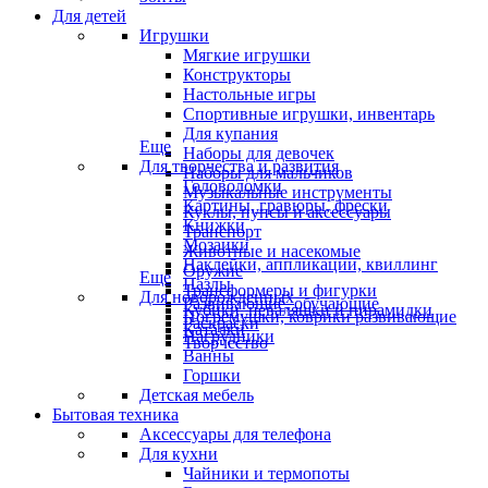
Для детей
Игрушки
Мягкие игрушки
Конструкторы
Настольные игры
Спортивные игрушки, инвентарь
Для купания
Еще
Наборы для девочек
Для творчества и развития
Наборы для мальчиков
Головоломки
Музыкальные инструменты
Картины, гравюры, фрески
Куклы, пупсы и аксессуары
Книжки
Транспорт
Мозаики
Животные и насекомые
Наклейки, аппликации, квиллинг
Оружие
Еще
Пазлы
Трансформеры и фигурки
Для новорожденных
Развивающие, обучающие
Кубики, неваляшки и пирамидки
Погремушки, коврики развивающие
Раскраски
Каталки
Нагрудники
Творчество
Ванны
Горшки
Детская мебель
Бытовая техника
Аксессуары для телефона
Для кухни
Чайники и термопоты