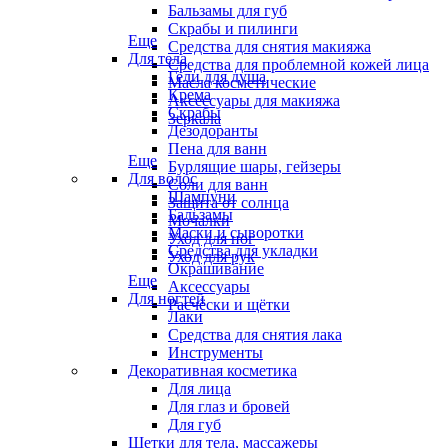
Бальзамы для губ
Скрабы и пилинги
Еще
Средства для снятия макияжа
Для тела
Средства для проблемной кожей лица
Гели для душа
Масла косметические
Крема
Аксессуары для макияжа
Скрабы
Зеркала
Дезодоранты
Пена для ванн
Еще
Бурлящие шары, гейзеры
Для волос
Соли для ванн
Шампуни
Защита от солнца
Бальзамы
Мочалки
Маски и сыворотки
Уход для ног
Средства для укладки
Уход для рук
Окрашивание
Еще
Аксессуары
Для ногтей
Расчёски и щётки
Лаки
Средства для снятия лака
Инструменты
Декоративная косметика
Для лица
Для глаз и бровей
Для губ
Щетки для тела, массажеры