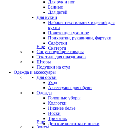
Для рук и ног
Банные
Для детей
Для кухни
Наборы текстильных изделий для
кухни
Полотенце кухонное
Прихватки, рукавички, фартуки
Салфетки
Еще
Скатерти
Сопутствующие товары
Текстиль для праздников
Шторы
Подушки на стул
Одежда и аксессуары
Для обуви
Уход
Аксессуары для обуви
Одежда
Головные уборы
Колготки
Нижнее бельё
Носки
Трикотаж
Еще
Детские колготки и носки
Зонты