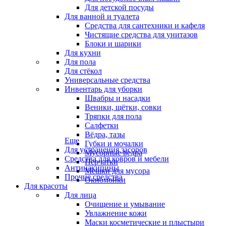
Для детской посуды
Для ванной и туалета
Средства для сантехники и кафеля
Чистящие средства для унитазов
Блоки и шарики
Для кухни
Для пола
Для стёкол
Универсальные средства
Инвентарь для уборки
Швабры и насадки
Веники, щётки, совки
Тряпки для пола
Салфетки
Вёдра, тазы
Еще
Губки и мочалки
Для устранения засоров
Мусорные ведра
Средства для ковров и мебели
Перчатки
Антинакипины
Мешки для мусора
Прочие средства
Окномойки
Для красоты
Для лица
Очищение и умывание
Увлажнение кожи
Маски косметические и плыстыри