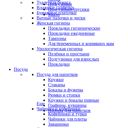
Туалетная бумага
Подгузники
Влажные салфетки
Подгузники-трусики
Бумажные платочки
Мыло
Ватные палочки и диски
Женская гигиена
Прокладки гигиенические
Прокладки ежедневные
Тампоны
Для беременных и кормящих мам
Урологическая гигиена
Пелёнки и простыни
Подгузники для взрослых
Прокладки
Посуда
Посуда для напитков
Кружки
Стаканы
Бокалы и фужеры
Рюмки и стопки
Кружки и бокалы пивные
Еще
Графины, кувшины
Чайники и кофейники
Наборы для напитков
Кофейники и турки
Чайники для плиты
Заварники