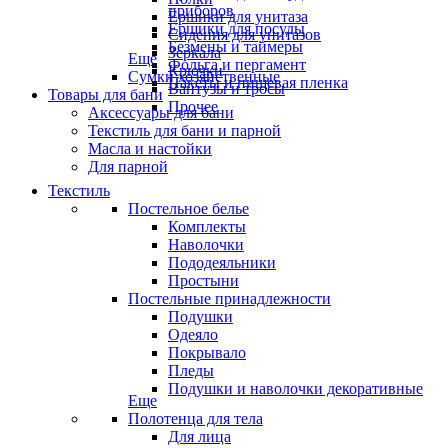
приборов
Ёршики для унитаза
Ёршики для посуды
Сидения для унитазов
Безмены и таймеры
Зеркала
Еще
Фольга и пергамент
Крючки
Сумки хозяйственные
Пакеты и пищевая пленка
Вантузы и тросы
Товары для бани
Прочее
Аксессуары для бани
Текстиль для бани и парной
Масла и настойки
Для парной
Текстиль
Постельное белье
Комплекты
Наволочки
Пододеяльники
Простыни
Постельные принадлежности
Подушки
Одеяло
Покрывало
Пледы
Подушки и наволочки декоративные
Еще
Полотенца для тела
Для лица