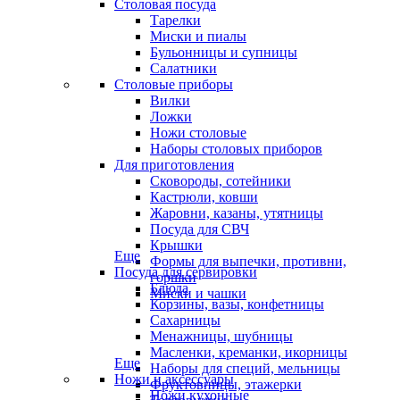
Столовая посуда
Тарелки
Миски и пиалы
Бульонницы и супницы
Салатники
Столовые приборы
Вилки
Ложки
Ножи столовые
Наборы столовых приборов
Для приготовления
Сковороды, сотейники
Кастрюли, ковши
Жаровни, казаны, утятницы
Посуда для СВЧ
Крышки
Еще
Формы для выпечки, противни,
Посуда для сервировки
горшки
Блюда
Миски и чашки
Корзины, вазы, конфетницы
Сахарницы
Менажницы, шубницы
Масленки, креманки, икорницы
Еще
Наборы для специй, мельницы
Ножи и аксессуары
Фруктовницы, этажерки
Ножи кухонные