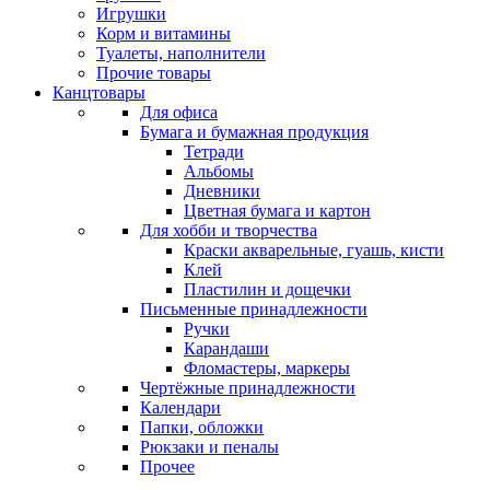
Игрушки
Корм и витамины
Туалеты, наполнители
Прочие товары
Канцтовары
Для офиса
Бумага и бумажная продукция
Тетради
Альбомы
Дневники
Цветная бумага и картон
Для хобби и творчества
Краски акварельные, гуашь, кисти
Клей
Пластилин и дощечки
Письменные принадлежности
Ручки
Карандаши
Фломастеры, маркеры
Чертёжные принадлежности
Календари
Папки, обложки
Рюкзаки и пеналы
Прочее