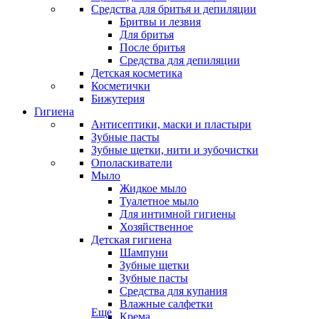
Средства для бритья и депиляции
Бритвы и лезвия
Для бритья
После бритья
Средства для депиляции
Детская косметика
Косметички
Бижутерия
Гигиена
Антисептики, маски и пластыри
Зубные пасты
Зубные щетки, нити и зубочистки
Ополаскиватели
Мыло
Жидкое мыло
Туалетное мыло
Для интимной гигиены
Хозяйственное
Детская гигиена
Шампуни
Зубные щетки
Зубные пасты
Средства для купания
Влажные салфетки
Еще
Крема