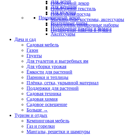
Для детей
Новогодний декор
Для женщин
Новогодний текстиль
Для мужчин
Новогодняя посуда
Праздничный декор
Маскарадные костюмы, аксессуары
Воздушные шары
Новогодние подарочные наборы
Подарочные пакеты и бумага
Подарочные пакеты и бумага
Аксессуары
Дача и сад
Садовая мебель
Газон
Грунты
Для туалетов и выгребных ям
Для уборки урожая
Ёмкости для растений
Парники и теплицы
Плёнка, сетка, укрывной материал
Поддержки для растений
Садовая техника
Садовая химия
Садовое освещение
Больше
→
Туризм и отдых
Кемпинговая мебель
Газ и горелки
Мангалы, решетки и шампуры