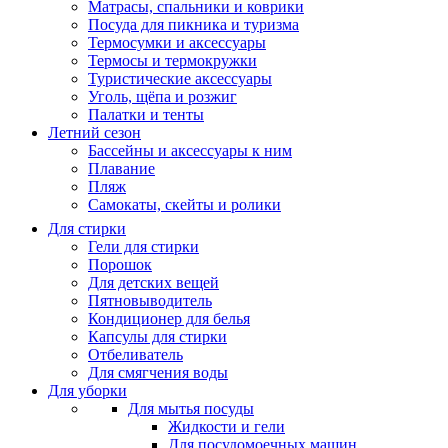
Матрасы, cпальники и коврики
Посуда для пикника и туризма
Термосумки и аксессуары
Термосы и термокружки
Туристические аксессуары
Уголь, щёпа и розжиг
Палатки и тенты
Летний сезон
Бассейны и аксессуары к ним
Плавание
Пляж
Самокаты, скейты и ролики
Для стирки
Гели для стирки
Порошок
Для детских вещей
Пятновыводитель
Кондиционер для белья
Капсулы для стирки
Отбеливатель
Для смягчения воды
Для уборки
Для мытья посуды
Жидкости и гели
Для посудомоечных машин