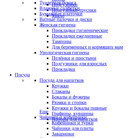
Туалетная бумага
Подгузники
Влажные салфетки
Подгузники-трусики
Бумажные платочки
Мыло
Ватные палочки и диски
Женская гигиена
Прокладки гигиенические
Прокладки ежедневные
Тампоны
Для беременных и кормящих мам
Урологическая гигиена
Пелёнки и простыни
Подгузники для взрослых
Прокладки
Посуда
Посуда для напитков
Кружки
Стаканы
Бокалы и фужеры
Рюмки и стопки
Кружки и бокалы пивные
Еще
Графины, кувшины
Чайники и кофейники
Наборы для напитков
Кофейники и турки
Чайники для плиты
Заварники