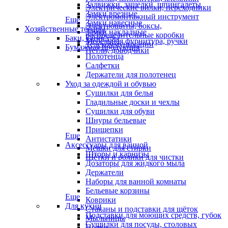
Задвижки, защелки, шпингалеты
Электрические вилки, переходники
Замки врезные
Электромонтажный инструмент
Еще
Замки навесные
Электрощиты, боксы,
Хозяйственные товары
Замки накладные
распределительные коробки
Баки, канистры
Мебельная фурнитура, ручки
Телекоммуникации
Бумажная продукция
Петли, доводчики
Полотенца
Салфетки
Держатели для полотенец
Уход за одеждой и обувью
Сушилки для белья
Гладильные доски и чехлы
Сушилки для обуви
Шнуры бельевые
Прищепки
Еще
Антистатики
Аксессуары для ванной
Мешки для стирки
Шторы и карнизы
Щётки и ролики для чистки
Дозаторы для жидкого мыла
Держатели
Наборы для ванной комнаты
Бельевые корзины
Еще
Коврики
Для кухни
Стаканы и подставки для щёток
Подставки для моющих средств, губок
Мыльницы
Сушилки для посуды, столовых
Полки