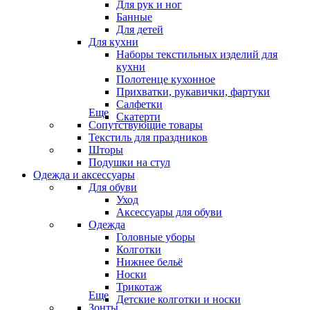
Для рук и ног
Банные
Для детей
Для кухни
Наборы текстильных изделий для
кухни
Полотенце кухонное
Прихватки, рукавички, фартуки
Салфетки
Еще
Скатерти
Сопутствующие товары
Текстиль для праздников
Шторы
Подушки на стул
Одежда и аксессуары
Для обуви
Уход
Аксессуары для обуви
Одежда
Головные уборы
Колготки
Нижнее бельё
Носки
Трикотаж
Еще
Детские колготки и носки
Зонты