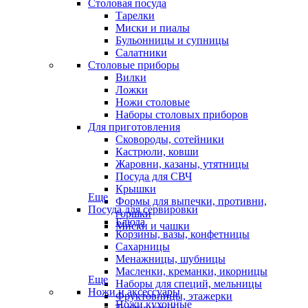
Столовая посуда
Тарелки
Миски и пиалы
Бульонницы и супницы
Салатники
Столовые приборы
Вилки
Ложки
Ножи столовые
Наборы столовых приборов
Для приготовления
Сковороды, сотейники
Кастрюли, ковши
Жаровни, казаны, утятницы
Посуда для СВЧ
Крышки
Еще
Формы для выпечки, противни,
Посуда для сервировки
горшки
Блюда
Миски и чашки
Корзины, вазы, конфетницы
Сахарницы
Менажницы, шубницы
Масленки, креманки, икорницы
Еще
Наборы для специй, мельницы
Ножи и аксессуары
Фруктовницы, этажерки
Ножи кухонные