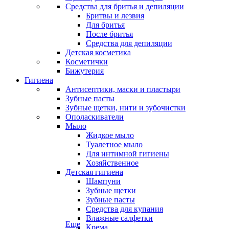
Средства для бритья и депиляции
Бритвы и лезвия
Для бритья
После бритья
Средства для депиляции
Детская косметика
Косметички
Бижутерия
Гигиена
Антисептики, маски и пластыри
Зубные пасты
Зубные щетки, нити и зубочистки
Ополаскиватели
Мыло
Жидкое мыло
Туалетное мыло
Для интимной гигиены
Хозяйственное
Детская гигиена
Шампуни
Зубные щетки
Зубные пасты
Средства для купания
Влажные салфетки
Еще
Крема