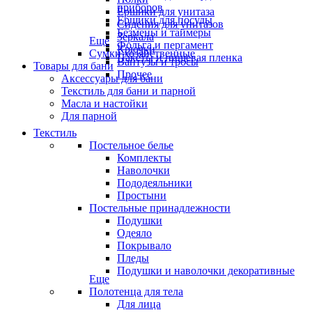
приборов
Ёршики для унитаза
Ёршики для посуды
Сидения для унитазов
Безмены и таймеры
Зеркала
Еще
Фольга и пергамент
Крючки
Сумки хозяйственные
Пакеты и пищевая пленка
Вантузы и тросы
Товары для бани
Прочее
Аксессуары для бани
Текстиль для бани и парной
Масла и настойки
Для парной
Текстиль
Постельное белье
Комплекты
Наволочки
Пододеяльники
Простыни
Постельные принадлежности
Подушки
Одеяло
Покрывало
Пледы
Подушки и наволочки декоративные
Еще
Полотенца для тела
Для лица