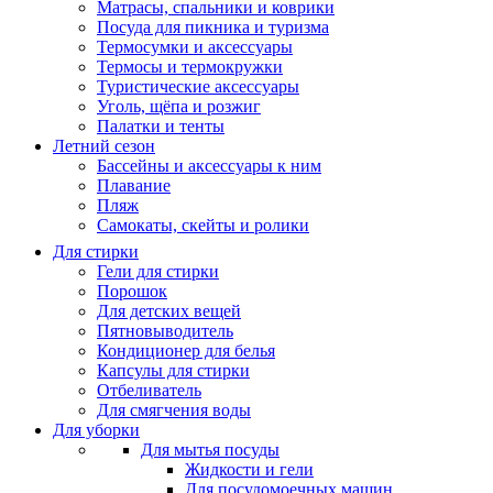
Матрасы, cпальники и коврики
Посуда для пикника и туризма
Термосумки и аксессуары
Термосы и термокружки
Туристические аксессуары
Уголь, щёпа и розжиг
Палатки и тенты
Летний сезон
Бассейны и аксессуары к ним
Плавание
Пляж
Самокаты, скейты и ролики
Для стирки
Гели для стирки
Порошок
Для детских вещей
Пятновыводитель
Кондиционер для белья
Капсулы для стирки
Отбеливатель
Для смягчения воды
Для уборки
Для мытья посуды
Жидкости и гели
Для посудомоечных машин