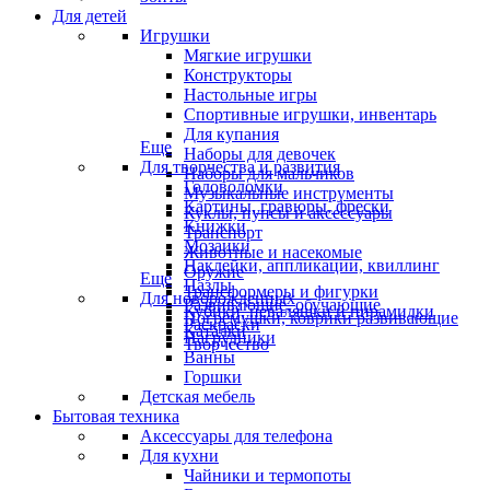
Для детей
Игрушки
Мягкие игрушки
Конструкторы
Настольные игры
Спортивные игрушки, инвентарь
Для купания
Еще
Наборы для девочек
Для творчества и развития
Наборы для мальчиков
Головоломки
Музыкальные инструменты
Картины, гравюры, фрески
Куклы, пупсы и аксессуары
Книжки
Транспорт
Мозаики
Животные и насекомые
Наклейки, аппликации, квиллинг
Оружие
Еще
Пазлы
Трансформеры и фигурки
Для новорожденных
Развивающие, обучающие
Кубики, неваляшки и пирамидки
Погремушки, коврики развивающие
Раскраски
Каталки
Нагрудники
Творчество
Ванны
Горшки
Детская мебель
Бытовая техника
Аксессуары для телефона
Для кухни
Чайники и термопоты