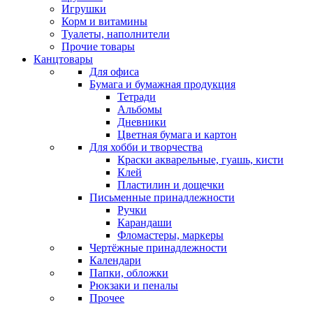
Игрушки
Корм и витамины
Туалеты, наполнители
Прочие товары
Канцтовары
Для офиса
Бумага и бумажная продукция
Тетради
Альбомы
Дневники
Цветная бумага и картон
Для хобби и творчества
Краски акварельные, гуашь, кисти
Клей
Пластилин и дощечки
Письменные принадлежности
Ручки
Карандаши
Фломастеры, маркеры
Чертёжные принадлежности
Календари
Папки, обложки
Рюкзаки и пеналы
Прочее