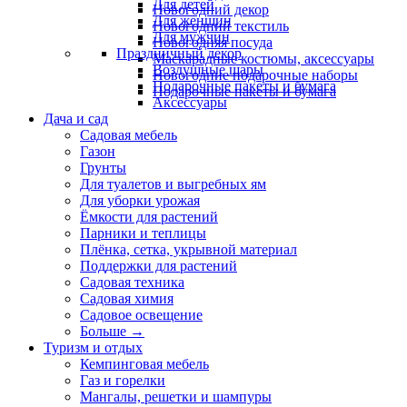
Для детей
Новогодний декор
Для женщин
Новогодний текстиль
Для мужчин
Новогодняя посуда
Праздничный декор
Маскарадные костюмы, аксессуары
Воздушные шары
Новогодние подарочные наборы
Подарочные пакеты и бумага
Подарочные пакеты и бумага
Аксессуары
Дача и сад
Садовая мебель
Газон
Грунты
Для туалетов и выгребных ям
Для уборки урожая
Ёмкости для растений
Парники и теплицы
Плёнка, сетка, укрывной материал
Поддержки для растений
Садовая техника
Садовая химия
Садовое освещение
Больше
→
Туризм и отдых
Кемпинговая мебель
Газ и горелки
Мангалы, решетки и шампуры