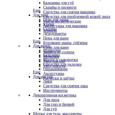
Бальзамы для губ
Скрабы и пилинги
Еще
Средства для снятия макияжа
Для тела
Средства для проблемной кожей лица
Гели для душа
Масла косметические
Крема
Аксессуары для макияжа
Скрабы
Зеркала
Дезодоранты
Пена для ванн
Еще
Бурлящие шары, гейзеры
Для волос
Соли для ванн
Шампуни
Защита от солнца
Бальзамы
Мочалки
Маски и сыворотки
Уход для ног
Средства для укладки
Уход для рук
Окрашивание
Еще
Аксессуары
Для ногтей
Расчёски и щётки
Лаки
Средства для снятия лака
Инструменты
Декоративная косметика
Для лица
Для глаз и бровей
Для губ
Щетки для тела, массажеры