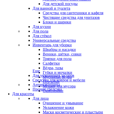
Для детской посуды
Для ванной и туалета
Средства для сантехники и кафеля
Чистящие средства для унитазов
Блоки и шарики
Для кухни
Для пола
Для стёкол
Универсальные средства
Инвентарь для уборки
Швабры и насадки
Веники, щётки, совки
Тряпки для пола
Салфетки
Вёдра, тазы
Еще
Губки и мочалки
Для устранения засоров
Мусорные ведра
Средства для ковров и мебели
Перчатки
Антинакипины
Мешки для мусора
Прочие средства
Окномойки
Для красоты
Для лица
Очищение и умывание
Увлажнение кожи
Маски косметические и плыстыри