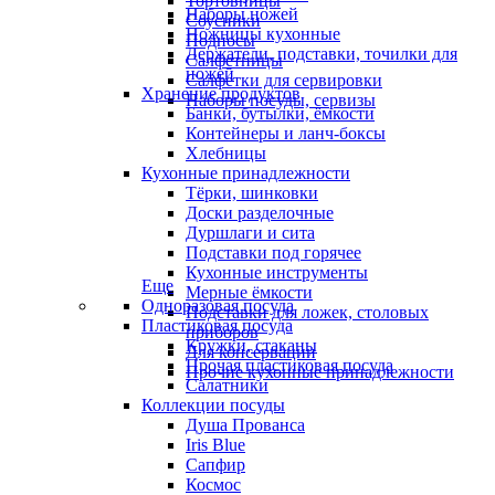
Тортовницы
Наборы ножей
Соусники
Ножницы кухонные
Подносы
Держатели, подставки, точилки для
Салфетницы
ножей
Салфетки для сервировки
Хранение продуктов
Наборы посуды, сервизы
Банки, бутылки, ёмкости
Контейнеры и ланч-боксы
Хлебницы
Кухонные принадлежности
Тёрки, шинковки
Доски разделочные
Дуршлаги и сита
Подставки под горячее
Кухонные инструменты
Еще
Мерные ёмкости
Одноразовая посуда
Подставки для ложек, столовых
Пластиковая посуда
приборов
Кружки, стаканы
Для консервации
Прочая пластиковая посуда
Прочие кухонные принадлежности
Салатники
Коллекции посуды
Душа Прованса
Iris Blue
Сапфир
Космос