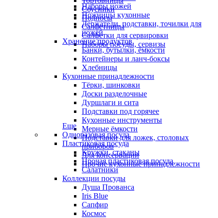
Тортовницы
Наборы ножей
Соусники
Ножницы кухонные
Подносы
Держатели, подставки, точилки для
Салфетницы
ножей
Салфетки для сервировки
Хранение продуктов
Наборы посуды, сервизы
Банки, бутылки, ёмкости
Контейнеры и ланч-боксы
Хлебницы
Кухонные принадлежности
Тёрки, шинковки
Доски разделочные
Дуршлаги и сита
Подставки под горячее
Кухонные инструменты
Еще
Мерные ёмкости
Одноразовая посуда
Подставки для ложек, столовых
Пластиковая посуда
приборов
Кружки, стаканы
Для консервации
Прочая пластиковая посуда
Прочие кухонные принадлежности
Салатники
Коллекции посуды
Душа Прованса
Iris Blue
Сапфир
Космос