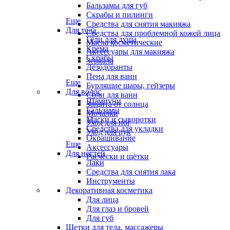
Бальзамы для губ
Скрабы и пилинги
Еще
Средства для снятия макияжа
Для тела
Средства для проблемной кожей лица
Гели для душа
Масла косметические
Крема
Аксессуары для макияжа
Скрабы
Зеркала
Дезодоранты
Пена для ванн
Еще
Бурлящие шары, гейзеры
Для волос
Соли для ванн
Шампуни
Защита от солнца
Бальзамы
Мочалки
Маски и сыворотки
Уход для ног
Средства для укладки
Уход для рук
Окрашивание
Еще
Аксессуары
Для ногтей
Расчёски и щётки
Лаки
Средства для снятия лака
Инструменты
Декоративная косметика
Для лица
Для глаз и бровей
Для губ
Щетки для тела, массажеры