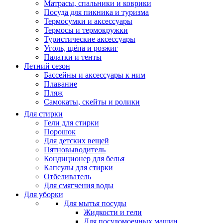
Матрасы, cпальники и коврики
Посуда для пикника и туризма
Термосумки и аксессуары
Термосы и термокружки
Туристические аксессуары
Уголь, щёпа и розжиг
Палатки и тенты
Летний сезон
Бассейны и аксессуары к ним
Плавание
Пляж
Самокаты, скейты и ролики
Для стирки
Гели для стирки
Порошок
Для детских вещей
Пятновыводитель
Кондиционер для белья
Капсулы для стирки
Отбеливатель
Для смягчения воды
Для уборки
Для мытья посуды
Жидкости и гели
Для посудомоечных машин