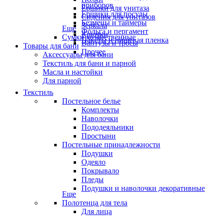
приборов
Ёршики для унитаза
Ёршики для посуды
Сидения для унитазов
Безмены и таймеры
Зеркала
Еще
Фольга и пергамент
Крючки
Сумки хозяйственные
Пакеты и пищевая пленка
Вантузы и тросы
Товары для бани
Прочее
Аксессуары для бани
Текстиль для бани и парной
Масла и настойки
Для парной
Текстиль
Постельное белье
Комплекты
Наволочки
Пододеяльники
Простыни
Постельные принадлежности
Подушки
Одеяло
Покрывало
Пледы
Подушки и наволочки декоративные
Еще
Полотенца для тела
Для лица