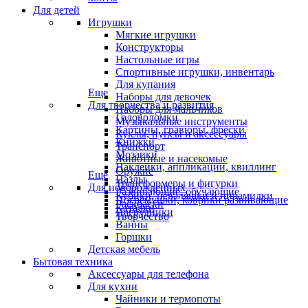
Для детей
Игрушки
Мягкие игрушки
Конструкторы
Настольные игры
Спортивные игрушки, инвентарь
Для купания
Еще
Наборы для девочек
Для творчества и развития
Наборы для мальчиков
Головоломки
Музыкальные инструменты
Картины, гравюры, фрески
Куклы, пупсы и аксессуары
Книжки
Транспорт
Мозаики
Животные и насекомые
Наклейки, аппликации, квиллинг
Оружие
Еще
Пазлы
Трансформеры и фигурки
Для новорожденных
Развивающие, обучающие
Кубики, неваляшки и пирамидки
Погремушки, коврики развивающие
Раскраски
Каталки
Нагрудники
Творчество
Ванны
Горшки
Детская мебель
Бытовая техника
Аксессуары для телефона
Для кухни
Чайники и термопоты