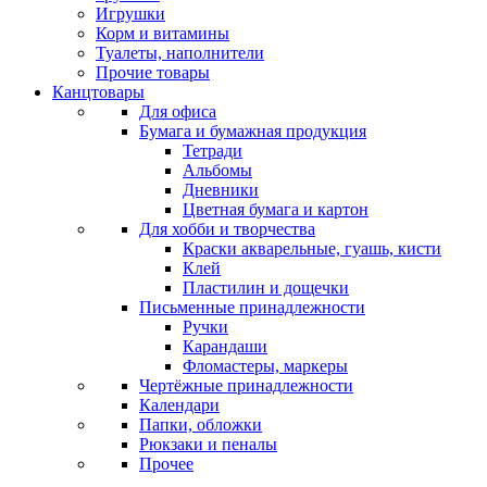
Игрушки
Корм и витамины
Туалеты, наполнители
Прочие товары
Канцтовары
Для офиса
Бумага и бумажная продукция
Тетради
Альбомы
Дневники
Цветная бумага и картон
Для хобби и творчества
Краски акварельные, гуашь, кисти
Клей
Пластилин и дощечки
Письменные принадлежности
Ручки
Карандаши
Фломастеры, маркеры
Чертёжные принадлежности
Календари
Папки, обложки
Рюкзаки и пеналы
Прочее