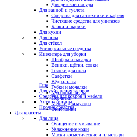
Для детской посуды
Для ванной и туалета
Средства для сантехники и кафеля
Чистящие средства для унитазов
Блоки и шарики
Для кухни
Для пола
Для стёкол
Универсальные средства
Инвентарь для уборки
Швабры и насадки
Веники, щётки, совки
Тряпки для пола
Салфетки
Вёдра, тазы
Еще
Губки и мочалки
Для устранения засоров
Мусорные ведра
Средства для ковров и мебели
Перчатки
Антинакипины
Мешки для мусора
Прочие средства
Окномойки
Для красоты
Для лица
Очищение и умывание
Увлажнение кожи
Маски косметические и плыстыри