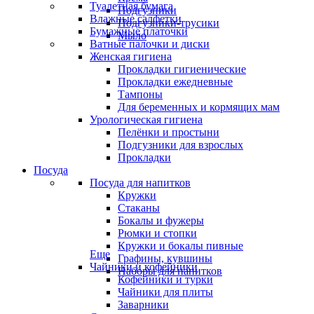
Туалетная бумага
Подгузники
Влажные салфетки
Подгузники-трусики
Бумажные платочки
Мыло
Ватные палочки и диски
Женская гигиена
Прокладки гигиенические
Прокладки ежедневные
Тампоны
Для беременных и кормящих мам
Урологическая гигиена
Пелёнки и простыни
Подгузники для взрослых
Прокладки
Посуда
Посуда для напитков
Кружки
Стаканы
Бокалы и фужеры
Рюмки и стопки
Кружки и бокалы пивные
Еще
Графины, кувшины
Чайники и кофейники
Наборы для напитков
Кофейники и турки
Чайники для плиты
Заварники