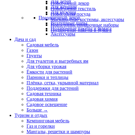
Для детей
Новогодний декор
Для женщин
Новогодний текстиль
Для мужчин
Новогодняя посуда
Праздничный декор
Маскарадные костюмы, аксессуары
Воздушные шары
Новогодние подарочные наборы
Подарочные пакеты и бумага
Подарочные пакеты и бумага
Аксессуары
Дача и сад
Садовая мебель
Газон
Грунты
Для туалетов и выгребных ям
Для уборки урожая
Ёмкости для растений
Парники и теплицы
Плёнка, сетка, укрывной материал
Поддержки для растений
Садовая техника
Садовая химия
Садовое освещение
Больше
→
Туризм и отдых
Кемпинговая мебель
Газ и горелки
Мангалы, решетки и шампуры