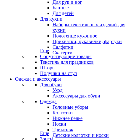
Для рук и ног
Банные
Для детей
Для кухни
Наборы текстильных изделий для
кухни
Полотенце кухонное
Прихватки, рукавички, фартуки
Салфетки
Еще
Скатерти
Сопутствующие товары
Текстиль для праздников
Шторы
Подушки на стул
Одежда и аксессуары
Для обуви
Уход
Аксессуары для обуви
Одежда
Головные уборы
Колготки
Нижнее бельё
Носки
Трикотаж
Еще
Детские колготки и носки
Зонты