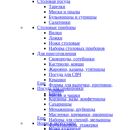
Столовая посуда
Тарелки
Миски и пиалы
Бульонницы и супницы
Салатники
Столовые приборы
Вилки
Ложки
Ножи столовые
Наборы столовых приборов
Для приготовления
Сковороды, сотейники
Кастрюли, ковши
Жаровни, казаны, утятницы
Посуда для СВЧ
Крышки
Еще
Формы для выпечки, противни,
Посуда для сервировки
горшки
Блюда
Миски и чашки
Корзины, вазы, конфетницы
Сахарницы
Менажницы, шубницы
Масленки, креманки, икорницы
Еще
Наборы для специй, мельницы
Ножи и аксессуары
Фруктовницы, этажерки
Ножи кухонные