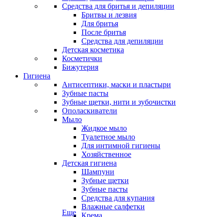
Средства для бритья и депиляции
Бритвы и лезвия
Для бритья
После бритья
Средства для депиляции
Детская косметика
Косметички
Бижутерия
Гигиена
Антисептики, маски и пластыри
Зубные пасты
Зубные щетки, нити и зубочистки
Ополаскиватели
Мыло
Жидкое мыло
Туалетное мыло
Для интимной гигиены
Хозяйственное
Детская гигиена
Шампуни
Зубные щетки
Зубные пасты
Средства для купания
Влажные салфетки
Еще
Крема