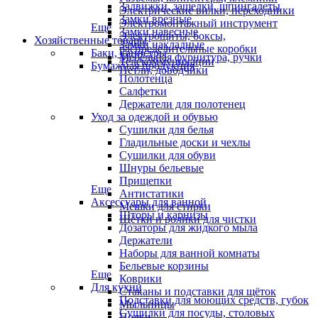
Задвижки, защелки, шпингалеты
Электрические вилки, переходники
Замки врезные
Электромонтажный инструмент
Еще
Замки навесные
Электрощиты, боксы,
Хозяйственные товары
Замки накладные
распределительные коробки
Баки, канистры
Мебельная фурнитура, ручки
Телекоммуникации
Бумажная продукция
Петли, доводчики
Полотенца
Салфетки
Держатели для полотенец
Уход за одеждой и обувью
Сушилки для белья
Гладильные доски и чехлы
Сушилки для обуви
Шнуры бельевые
Прищепки
Еще
Антистатики
Аксессуары для ванной
Мешки для стирки
Шторы и карнизы
Щётки и ролики для чистки
Дозаторы для жидкого мыла
Держатели
Наборы для ванной комнаты
Бельевые корзины
Еще
Коврики
Для кухни
Стаканы и подставки для щёток
Подставки для моющих средств, губок
Мыльницы
Сушилки для посуды, столовых
Полки