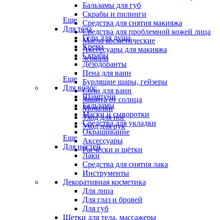
Бальзамы для губ
Скрабы и пилинги
Еще
Средства для снятия макияжа
Для тела
Средства для проблемной кожей лица
Гели для душа
Масла косметические
Крема
Аксессуары для макияжа
Скрабы
Зеркала
Дезодоранты
Пена для ванн
Еще
Бурлящие шары, гейзеры
Для волос
Соли для ванн
Шампуни
Защита от солнца
Бальзамы
Мочалки
Маски и сыворотки
Уход для ног
Средства для укладки
Уход для рук
Окрашивание
Еще
Аксессуары
Для ногтей
Расчёски и щётки
Лаки
Средства для снятия лака
Инструменты
Декоративная косметика
Для лица
Для глаз и бровей
Для губ
Щетки для тела, массажеры