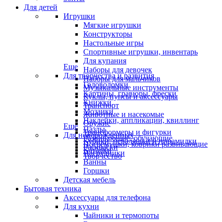
Для детей
Игрушки
Мягкие игрушки
Конструкторы
Настольные игры
Спортивные игрушки, инвентарь
Для купания
Еще
Наборы для девочек
Для творчества и развития
Наборы для мальчиков
Головоломки
Музыкальные инструменты
Картины, гравюры, фрески
Куклы, пупсы и аксессуары
Книжки
Транспорт
Мозаики
Животные и насекомые
Наклейки, аппликации, квиллинг
Оружие
Еще
Пазлы
Трансформеры и фигурки
Для новорожденных
Развивающие, обучающие
Кубики, неваляшки и пирамидки
Погремушки, коврики развивающие
Раскраски
Каталки
Нагрудники
Творчество
Ванны
Горшки
Детская мебель
Бытовая техника
Аксессуары для телефона
Для кухни
Чайники и термопоты