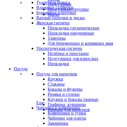
Туалетная бумага
Подгузники
Влажные салфетки
Подгузники-трусики
Бумажные платочки
Мыло
Ватные палочки и диски
Женская гигиена
Прокладки гигиенические
Прокладки ежедневные
Тампоны
Для беременных и кормящих мам
Урологическая гигиена
Пелёнки и простыни
Подгузники для взрослых
Прокладки
Посуда
Посуда для напитков
Кружки
Стаканы
Бокалы и фужеры
Рюмки и стопки
Кружки и бокалы пивные
Еще
Графины, кувшины
Чайники и кофейники
Наборы для напитков
Кофейники и турки
Чайники для плиты
Заварники