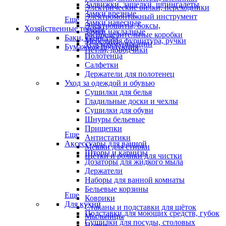
Задвижки, защелки, шпингалеты
Электрические вилки, переходники
Замки врезные
Электромонтажный инструмент
Еще
Замки навесные
Электрощиты, боксы,
Хозяйственные товары
Замки накладные
распределительные коробки
Баки, канистры
Мебельная фурнитура, ручки
Телекоммуникации
Бумажная продукция
Петли, доводчики
Полотенца
Салфетки
Держатели для полотенец
Уход за одеждой и обувью
Сушилки для белья
Гладильные доски и чехлы
Сушилки для обуви
Шнуры бельевые
Прищепки
Еще
Антистатики
Аксессуары для ванной
Мешки для стирки
Шторы и карнизы
Щётки и ролики для чистки
Дозаторы для жидкого мыла
Держатели
Наборы для ванной комнаты
Бельевые корзины
Еще
Коврики
Для кухни
Стаканы и подставки для щёток
Подставки для моющих средств, губок
Мыльницы
Сушилки для посуды, столовых
Полки