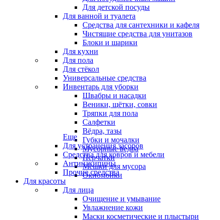
Для детской посуды
Для ванной и туалета
Средства для сантехники и кафеля
Чистящие средства для унитазов
Блоки и шарики
Для кухни
Для пола
Для стёкол
Универсальные средства
Инвентарь для уборки
Швабры и насадки
Веники, щётки, совки
Тряпки для пола
Салфетки
Вёдра, тазы
Еще
Губки и мочалки
Для устранения засоров
Мусорные ведра
Средства для ковров и мебели
Перчатки
Антинакипины
Мешки для мусора
Прочие средства
Окномойки
Для красоты
Для лица
Очищение и умывание
Увлажнение кожи
Маски косметические и плыстыри