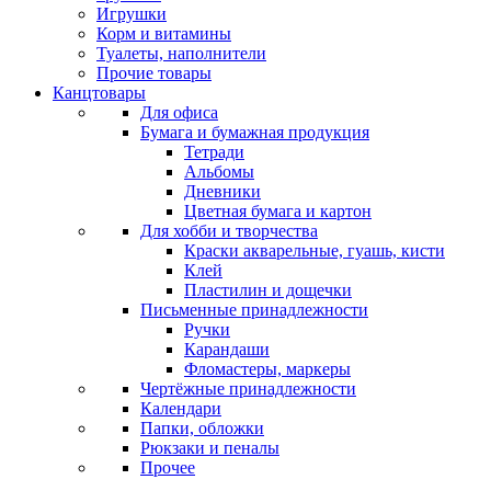
Игрушки
Корм и витамины
Туалеты, наполнители
Прочие товары
Канцтовары
Для офиса
Бумага и бумажная продукция
Тетради
Альбомы
Дневники
Цветная бумага и картон
Для хобби и творчества
Краски акварельные, гуашь, кисти
Клей
Пластилин и дощечки
Письменные принадлежности
Ручки
Карандаши
Фломастеры, маркеры
Чертёжные принадлежности
Календари
Папки, обложки
Рюкзаки и пеналы
Прочее