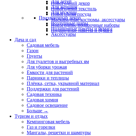
Для детей
Новогодний декор
Для женщин
Новогодний текстиль
Для мужчин
Новогодняя посуда
Праздничный декор
Маскарадные костюмы, аксессуары
Воздушные шары
Новогодние подарочные наборы
Подарочные пакеты и бумага
Подарочные пакеты и бумага
Аксессуары
Дача и сад
Садовая мебель
Газон
Грунты
Для туалетов и выгребных ям
Для уборки урожая
Ёмкости для растений
Парники и теплицы
Плёнка, сетка, укрывной материал
Поддержки для растений
Садовая техника
Садовая химия
Садовое освещение
Больше
→
Туризм и отдых
Кемпинговая мебель
Газ и горелки
Мангалы, решетки и шампуры