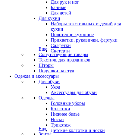
Для рук и ног
Банные
Для детей
Для кухни
Наборы текстильных изделий для
кухни
Полотенце кухонное
Прихватки, рукавички, фартуки
Салфетки
Еще
Скатерти
Сопутствующие товары
Текстиль для праздников
Шторы
Подушки на стул
Одежда и аксессуары
Для обуви
Уход
Аксессуары для обуви
Одежда
Головные уборы
Колготки
Нижнее бельё
Носки
Трикотаж
Еще
Детские колготки и носки
Зонты