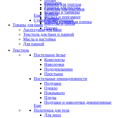
приборов
Ёршики для унитаза
Ёршики для посуды
Сидения для унитазов
Безмены и таймеры
Зеркала
Еще
Фольга и пергамент
Крючки
Сумки хозяйственные
Пакеты и пищевая пленка
Вантузы и тросы
Товары для бани
Прочее
Аксессуары для бани
Текстиль для бани и парной
Масла и настойки
Для парной
Текстиль
Постельное белье
Комплекты
Наволочки
Пододеяльники
Простыни
Постельные принадлежности
Подушки
Одеяло
Покрывало
Пледы
Подушки и наволочки декоративные
Еще
Полотенца для тела
Для лица