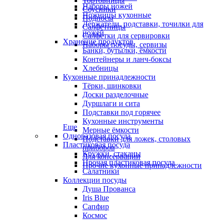
Тортовницы
Наборы ножей
Соусники
Ножницы кухонные
Подносы
Держатели, подставки, точилки для
Салфетницы
ножей
Салфетки для сервировки
Хранение продуктов
Наборы посуды, сервизы
Банки, бутылки, ёмкости
Контейнеры и ланч-боксы
Хлебницы
Кухонные принадлежности
Тёрки, шинковки
Доски разделочные
Дуршлаги и сита
Подставки под горячее
Кухонные инструменты
Еще
Мерные ёмкости
Одноразовая посуда
Подставки для ложек, столовых
Пластиковая посуда
приборов
Кружки, стаканы
Для консервации
Прочая пластиковая посуда
Прочие кухонные принадлежности
Салатники
Коллекции посуды
Душа Прованса
Iris Blue
Сапфир
Космос