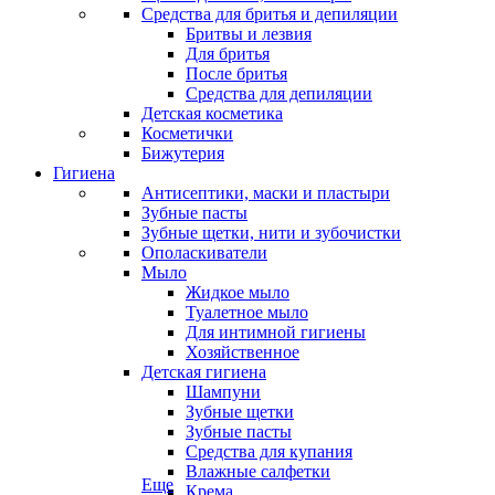
Средства для бритья и депиляции
Бритвы и лезвия
Для бритья
После бритья
Средства для депиляции
Детская косметика
Косметички
Бижутерия
Гигиена
Антисептики, маски и пластыри
Зубные пасты
Зубные щетки, нити и зубочистки
Ополаскиватели
Мыло
Жидкое мыло
Туалетное мыло
Для интимной гигиены
Хозяйственное
Детская гигиена
Шампуни
Зубные щетки
Зубные пасты
Средства для купания
Влажные салфетки
Еще
Крема