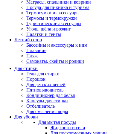
Матрасы, cпальники и коврики
Посуда для пикника и туризма
Термосумки и аксессуары
Термосы и термокружки
Туристические аксессуары
Уголь, щёпа и розжиг
Палатки и тенты
Летний сезон
Бассейны и аксессуары к ним
Плавание
Пляж
Самокаты, скейты и ролики
Для стирки
Гели для стирки
Порошок
Для детских вещей
Пятновыводитель
Кондиционер для белья
Капсулы для стирки
Отбеливатель
Для смягчения воды
Для уборки
Для мытья посуды
Жидкости и гели
Для посудомоечных машин