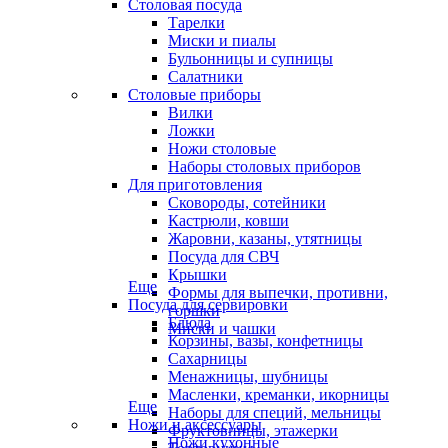
Столовая посуда
Тарелки
Миски и пиалы
Бульонницы и супницы
Салатники
Столовые приборы
Вилки
Ложки
Ножи столовые
Наборы столовых приборов
Для приготовления
Сковороды, сотейники
Кастрюли, ковши
Жаровни, казаны, утятницы
Посуда для СВЧ
Крышки
Еще
Формы для выпечки, противни,
Посуда для сервировки
горшки
Блюда
Миски и чашки
Корзины, вазы, конфетницы
Сахарницы
Менажницы, шубницы
Масленки, креманки, икорницы
Еще
Наборы для специй, мельницы
Ножи и аксессуары
Фруктовницы, этажерки
Ножи кухонные