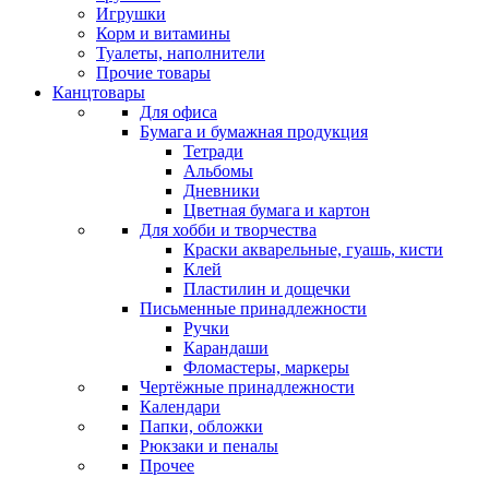
Игрушки
Корм и витамины
Туалеты, наполнители
Прочие товары
Канцтовары
Для офиса
Бумага и бумажная продукция
Тетради
Альбомы
Дневники
Цветная бумага и картон
Для хобби и творчества
Краски акварельные, гуашь, кисти
Клей
Пластилин и дощечки
Письменные принадлежности
Ручки
Карандаши
Фломастеры, маркеры
Чертёжные принадлежности
Календари
Папки, обложки
Рюкзаки и пеналы
Прочее