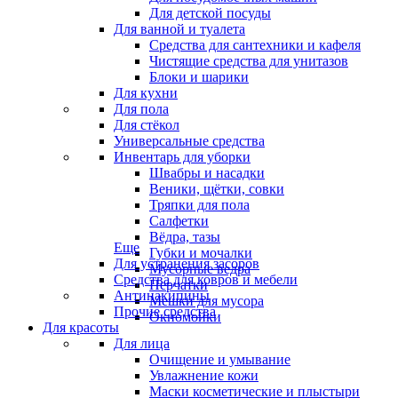
Для детской посуды
Для ванной и туалета
Средства для сантехники и кафеля
Чистящие средства для унитазов
Блоки и шарики
Для кухни
Для пола
Для стёкол
Универсальные средства
Инвентарь для уборки
Швабры и насадки
Веники, щётки, совки
Тряпки для пола
Салфетки
Вёдра, тазы
Еще
Губки и мочалки
Для устранения засоров
Мусорные ведра
Средства для ковров и мебели
Перчатки
Антинакипины
Мешки для мусора
Прочие средства
Окномойки
Для красоты
Для лица
Очищение и умывание
Увлажнение кожи
Маски косметические и плыстыри