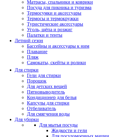
Матрасы, cпальники и коврики
Посуда для пикника и туризма
Термосумки и аксессуары
Термосы и термокружки
Туристические аксессуары
Уголь, щёпа и розжиг
Палатки и тенты
Летний сезон
Бассейны и аксессуары к ним
Плавание
Пляж
Самокаты, скейты и ролики
Для стирки
Гели для стирки
Порошок
Для детских вещей
Пятновыводитель
Кондиционер для белья
Капсулы для стирки
Отбеливатель
Для смягчения воды
Для уборки
Для мытья посуды
Жидкости и гели
Для посудомоечных машин