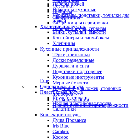
Тортовницы
Наборы ножей
Соусники
Ножницы кухонные
Подносы
Держатели, подставки, точилки для
Салфетницы
ножей
Салфетки для сервировки
Хранение продуктов
Наборы посуды, сервизы
Банки, бутылки, ёмкости
Контейнеры и ланч-боксы
Хлебницы
Кухонные принадлежности
Тёрки, шинковки
Доски разделочные
Дуршлаги и сита
Подставки под горячее
Кухонные инструменты
Еще
Мерные ёмкости
Одноразовая посуда
Подставки для ложек, столовых
Пластиковая посуда
приборов
Кружки, стаканы
Для консервации
Прочая пластиковая посуда
Прочие кухонные принадлежности
Салатники
Коллекции посуды
Душа Прованса
Iris Blue
Сапфир
Космос