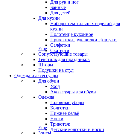
Для рук и ног
Банные
Для детей
Для кухни
Наборы текстильных изделий для
кухни
Полотенце кухонное
Прихватки, рукавички, фартуки
Салфетки
Еще
Скатерти
Сопутствующие товары
Текстиль для праздников
Шторы
Подушки на стул
Одежда и аксессуары
Для обуви
Уход
Аксессуары для обуви
Одежда
Головные уборы
Колготки
Нижнее бельё
Носки
Трикотаж
Еще
Детские колготки и носки
Зонты