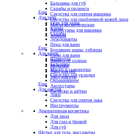
Бальзамы для губ
Скрабы и пилинги
Еще
Средства для снятия макияжа
Для тела
Средства для проблемной кожей лица
Гели для душа
Масла косметические
Крема
Аксессуары для макияжа
Скрабы
Зеркала
Дезодоранты
Пена для ванн
Еще
Бурлящие шары, гейзеры
Для волос
Соли для ванн
Шампуни
Защита от солнца
Бальзамы
Мочалки
Маски и сыворотки
Уход для ног
Средства для укладки
Уход для рук
Окрашивание
Еще
Аксессуары
Для ногтей
Расчёски и щётки
Лаки
Средства для снятия лака
Инструменты
Декоративная косметика
Для лица
Для глаз и бровей
Для губ
Щетки для тела, массажеры