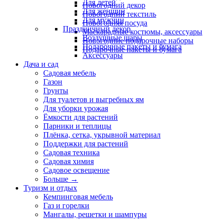
Для детей
Новогодний декор
Для женщин
Новогодний текстиль
Для мужчин
Новогодняя посуда
Праздничный декор
Маскарадные костюмы, аксессуары
Воздушные шары
Новогодние подарочные наборы
Подарочные пакеты и бумага
Подарочные пакеты и бумага
Аксессуары
Дача и сад
Садовая мебель
Газон
Грунты
Для туалетов и выгребных ям
Для уборки урожая
Ёмкости для растений
Парники и теплицы
Плёнка, сетка, укрывной материал
Поддержки для растений
Садовая техника
Садовая химия
Садовое освещение
Больше
→
Туризм и отдых
Кемпинговая мебель
Газ и горелки
Мангалы, решетки и шампуры