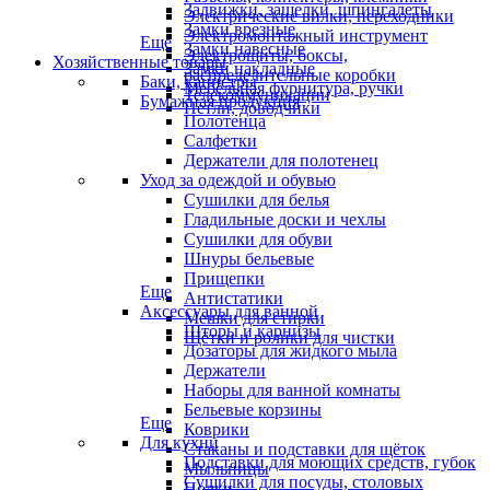
Задвижки, защелки, шпингалеты
Электрические вилки, переходники
Замки врезные
Электромонтажный инструмент
Еще
Замки навесные
Электрощиты, боксы,
Хозяйственные товары
Замки накладные
распределительные коробки
Баки, канистры
Мебельная фурнитура, ручки
Телекоммуникации
Бумажная продукция
Петли, доводчики
Полотенца
Салфетки
Держатели для полотенец
Уход за одеждой и обувью
Сушилки для белья
Гладильные доски и чехлы
Сушилки для обуви
Шнуры бельевые
Прищепки
Еще
Антистатики
Аксессуары для ванной
Мешки для стирки
Шторы и карнизы
Щётки и ролики для чистки
Дозаторы для жидкого мыла
Держатели
Наборы для ванной комнаты
Бельевые корзины
Еще
Коврики
Для кухни
Стаканы и подставки для щёток
Подставки для моющих средств, губок
Мыльницы
Сушилки для посуды, столовых
Полки