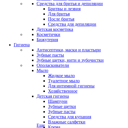
Средства для бритья и депиляции
Бритвы и лезвия
Для бритья
После бритья
Средства для депиляции
Детская косметика
Косметички
Бижутерия
Гигиена
Антисептики, маски и пластыри
Зубные пасты
Зубные щетки, нити и зубочистки
Ополаскиватели
Мыло
Жидкое мыло
Туалетное мыло
Для интимной гигиены
Хозяйственное
Детская гигиена
Шампуни
Зубные щетки
Зубные пасты
Средства для купания
Влажные салфетки
Еще
Крема