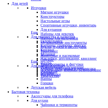
Для детей
Игрушки
Мягкие игрушки
Конструкторы
Настольные игры
Спортивные игрушки, инвентарь
Для купания
Еще
Наборы для девочек
Для творчества и развития
Наборы для мальчиков
Головоломки
Музыкальные инструменты
Картины, гравюры, фрески
Куклы, пупсы и аксессуары
Книжки
Транспорт
Мозаики
Животные и насекомые
Наклейки, аппликации, квиллинг
Оружие
Еще
Пазлы
Трансформеры и фигурки
Для новорожденных
Развивающие, обучающие
Кубики, неваляшки и пирамидки
Погремушки, коврики развивающие
Раскраски
Каталки
Нагрудники
Творчество
Ванны
Горшки
Детская мебель
Бытовая техника
Аксессуары для телефона
Для кухни
Чайники и термопоты