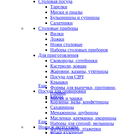
Столовая посуда
Тарелки
Миски и пиалы
Бульонницы и супницы
Салатники
Столовые приборы
Вилки
Ложки
Ножи столовые
Наборы столовых приборов
Для приготовления
Сковороды, сотейники
Кастрюли, ковши
Жаровни, казаны, утятницы
Посуда для СВЧ
Крышки
Еще
Формы для выпечки, противни,
Посуда для сервировки
горшки
Блюда
Миски и чашки
Корзины, вазы, конфетницы
Сахарницы
Менажницы, шубницы
Масленки, креманки, икорницы
Еще
Наборы для специй, мельницы
Ножи и аксессуары
Фруктовницы, этажерки
Ножи кухонные