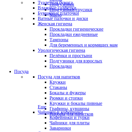
Туалетная бумага
Подгузники
Влажные салфетки
Подгузники-трусики
Бумажные платочки
Мыло
Ватные палочки и диски
Женская гигиена
Прокладки гигиенические
Прокладки ежедневные
Тампоны
Для беременных и кормящих мам
Урологическая гигиена
Пелёнки и простыни
Подгузники для взрослых
Прокладки
Посуда
Посуда для напитков
Кружки
Стаканы
Бокалы и фужеры
Рюмки и стопки
Кружки и бокалы пивные
Еще
Графины, кувшины
Чайники и кофейники
Наборы для напитков
Кофейники и турки
Чайники для плиты
Заварники