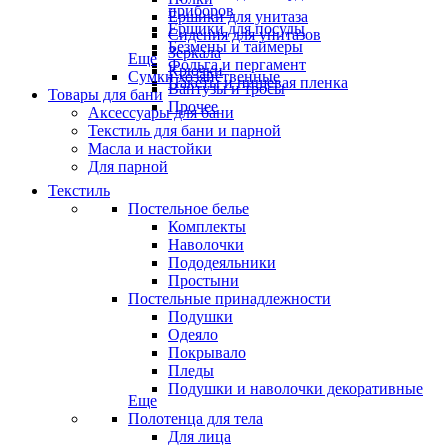
приборов
Ёршики для унитаза
Ёршики для посуды
Сидения для унитазов
Безмены и таймеры
Зеркала
Еще
Фольга и пергамент
Крючки
Сумки хозяйственные
Пакеты и пищевая пленка
Вантузы и тросы
Товары для бани
Прочее
Аксессуары для бани
Текстиль для бани и парной
Масла и настойки
Для парной
Текстиль
Постельное белье
Комплекты
Наволочки
Пододеяльники
Простыни
Постельные принадлежности
Подушки
Одеяло
Покрывало
Пледы
Подушки и наволочки декоративные
Еще
Полотенца для тела
Для лица