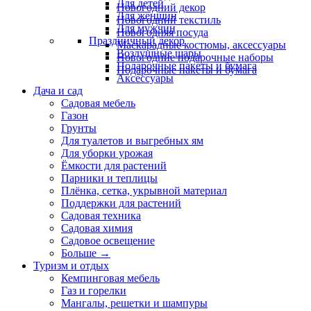
Для детей
Новогодний декор
Для женщин
Новогодний текстиль
Для мужчин
Новогодняя посуда
Праздничный декор
Маскарадные костюмы, аксессуары
Воздушные шары
Новогодние подарочные наборы
Подарочные пакеты и бумага
Подарочные пакеты и бумага
Аксессуары
Дача и сад
Садовая мебель
Газон
Грунты
Для туалетов и выгребных ям
Для уборки урожая
Ёмкости для растений
Парники и теплицы
Плёнка, сетка, укрывной материал
Поддержки для растений
Садовая техника
Садовая химия
Садовое освещение
Больше
→
Туризм и отдых
Кемпинговая мебель
Газ и горелки
Мангалы, решетки и шампуры