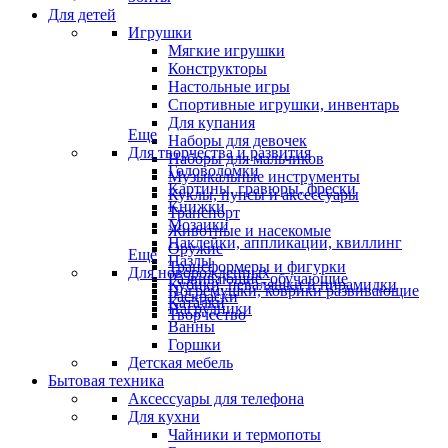
Для детей
Игрушки
Мягкие игрушки
Конструкторы
Настольные игры
Спортивные игрушки, инвентарь
Для купания
Еще
Наборы для девочек
Для творчества и развития
Наборы для мальчиков
Головоломки
Музыкальные инструменты
Картины, гравюры, фрески
Куклы, пупсы и аксессуары
Книжки
Транспорт
Мозаики
Животные и насекомые
Наклейки, аппликации, квиллинг
Оружие
Еще
Пазлы
Трансформеры и фигурки
Для новорожденных
Развивающие, обучающие
Кубики, неваляшки и пирамидки
Погремушки, коврики развивающие
Раскраски
Каталки
Нагрудники
Творчество
Ванны
Горшки
Детская мебель
Бытовая техника
Аксессуары для телефона
Для кухни
Чайники и термопоты