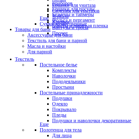
приборов
Ёршики для унитаза
Ёршики для посуды
Сидения для унитазов
Безмены и таймеры
Зеркала
Еще
Фольга и пергамент
Крючки
Сумки хозяйственные
Пакеты и пищевая пленка
Вантузы и тросы
Товары для бани
Прочее
Аксессуары для бани
Текстиль для бани и парной
Масла и настойки
Для парной
Текстиль
Постельное белье
Комплекты
Наволочки
Пододеяльники
Простыни
Постельные принадлежности
Подушки
Одеяло
Покрывало
Пледы
Подушки и наволочки декоративные
Еще
Полотенца для тела
Для лица