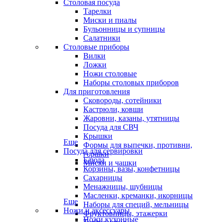
Столовая посуда
Тарелки
Миски и пиалы
Бульонницы и супницы
Салатники
Столовые приборы
Вилки
Ложки
Ножи столовые
Наборы столовых приборов
Для приготовления
Сковороды, сотейники
Кастрюли, ковши
Жаровни, казаны, утятницы
Посуда для СВЧ
Крышки
Еще
Формы для выпечки, противни,
Посуда для сервировки
горшки
Блюда
Миски и чашки
Корзины, вазы, конфетницы
Сахарницы
Менажницы, шубницы
Масленки, креманки, икорницы
Еще
Наборы для специй, мельницы
Ножи и аксессуары
Фруктовницы, этажерки
Ножи кухонные