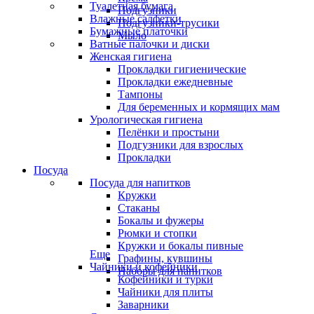
Туалетная бумага
Подгузники
Влажные салфетки
Подгузники-трусики
Бумажные платочки
Мыло
Ватные палочки и диски
Женская гигиена
Прокладки гигиенические
Прокладки ежедневные
Тампоны
Для беременных и кормящих мам
Урологическая гигиена
Пелёнки и простыни
Подгузники для взрослых
Прокладки
Посуда
Посуда для напитков
Кружки
Стаканы
Бокалы и фужеры
Рюмки и стопки
Кружки и бокалы пивные
Еще
Графины, кувшины
Чайники и кофейники
Наборы для напитков
Кофейники и турки
Чайники для плиты
Заварники