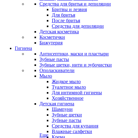
Средства для бритья и депиляции
Бритвы и лезвия
Для бритья
После бритья
Средства для депиляции
Детская косметика
Косметички
Бижутерия
Гигиена
Антисептики, маски и пластыри
Зубные пасты
Зубные щетки, нити и зубочистки
Ополаскиватели
Мыло
Жидкое мыло
Туалетное мыло
Для интимной гигиены
Хозяйственное
Детская гигиена
Шампуни
Зубные щетки
Зубные пасты
Средства для купания
Влажные салфетки
Еще
Крема