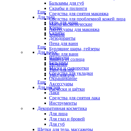
Бальзамы для губ
Скрабы и пилинги
Еще
Средства для снятия макияжа
Для тела
Средства для проблемной кожей лица
Гели для душа
Масла косметические
Крема
Аксессуары для макияжа
Скрабы
Зеркала
Дезодоранты
Пена для ванн
Еще
Бурлящие шары, гейзеры
Для волос
Соли для ванн
Шампуни
Защита от солнца
Бальзамы
Мочалки
Маски и сыворотки
Уход для ног
Средства для укладки
Уход для рук
Окрашивание
Еще
Аксессуары
Для ногтей
Расчёски и щётки
Лаки
Средства для снятия лака
Инструменты
Декоративная косметика
Для лица
Для глаз и бровей
Для губ
Щетки для тела, массажеры