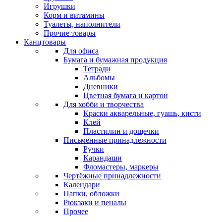
Игрушки
Корм и витамины
Туалеты, наполнители
Прочие товары
Канцтовары
Для офиса
Бумага и бумажная продукция
Тетради
Альбомы
Дневники
Цветная бумага и картон
Для хобби и творчества
Краски акварельные, гуашь, кисти
Клей
Пластилин и дощечки
Письменные принадлежности
Ручки
Карандаши
Фломастеры, маркеры
Чертёжные принадлежности
Календари
Папки, обложки
Рюкзаки и пеналы
Прочее