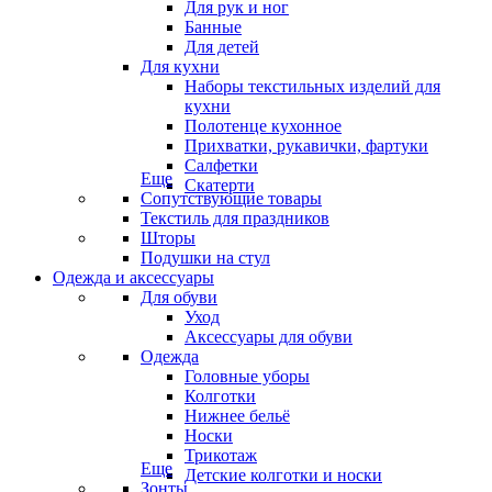
Для рук и ног
Банные
Для детей
Для кухни
Наборы текстильных изделий для
кухни
Полотенце кухонное
Прихватки, рукавички, фартуки
Салфетки
Еще
Скатерти
Сопутствующие товары
Текстиль для праздников
Шторы
Подушки на стул
Одежда и аксессуары
Для обуви
Уход
Аксессуары для обуви
Одежда
Головные уборы
Колготки
Нижнее бельё
Носки
Трикотаж
Еще
Детские колготки и носки
Зонты