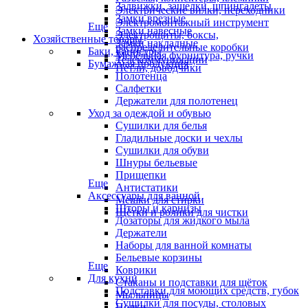
Задвижки, защелки, шпингалеты
Электрические вилки, переходники
Замки врезные
Электромонтажный инструмент
Еще
Замки навесные
Электрощиты, боксы,
Хозяйственные товары
Замки накладные
распределительные коробки
Баки, канистры
Мебельная фурнитура, ручки
Телекоммуникации
Бумажная продукция
Петли, доводчики
Полотенца
Салфетки
Держатели для полотенец
Уход за одеждой и обувью
Сушилки для белья
Гладильные доски и чехлы
Сушилки для обуви
Шнуры бельевые
Прищепки
Еще
Антистатики
Аксессуары для ванной
Мешки для стирки
Шторы и карнизы
Щётки и ролики для чистки
Дозаторы для жидкого мыла
Держатели
Наборы для ванной комнаты
Бельевые корзины
Еще
Коврики
Для кухни
Стаканы и подставки для щёток
Подставки для моющих средств, губок
Мыльницы
Сушилки для посуды, столовых
Полки