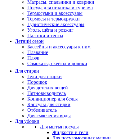
Матрасы, cпальники и коврики
Посуда для пикника и туризма
Термосумки и аксессуары
Термосы и термокружки
Туристические аксессуары
Уголь, щёпа и розжиг
Палатки и тенты
Летний сезон
Бассейны и аксессуары к ним
Плавание
Пляж
Самокаты, скейты и ролики
Для стирки
Гели для стирки
Порошок
Для детских вещей
Пятновыводитель
Кондиционер для белья
Капсулы для стирки
Отбеливатель
Для смягчения воды
Для уборки
Для мытья посуды
Жидкости и гели
Для посудомоечных машин