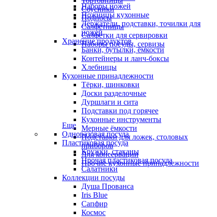
Тортовницы
Наборы ножей
Соусники
Ножницы кухонные
Подносы
Держатели, подставки, точилки для
Салфетницы
ножей
Салфетки для сервировки
Хранение продуктов
Наборы посуды, сервизы
Банки, бутылки, ёмкости
Контейнеры и ланч-боксы
Хлебницы
Кухонные принадлежности
Тёрки, шинковки
Доски разделочные
Дуршлаги и сита
Подставки под горячее
Кухонные инструменты
Еще
Мерные ёмкости
Одноразовая посуда
Подставки для ложек, столовых
Пластиковая посуда
приборов
Кружки, стаканы
Для консервации
Прочая пластиковая посуда
Прочие кухонные принадлежности
Салатники
Коллекции посуды
Душа Прованса
Iris Blue
Сапфир
Космос