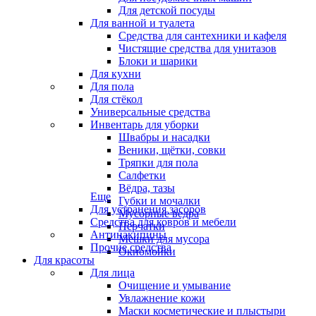
Для детской посуды
Для ванной и туалета
Средства для сантехники и кафеля
Чистящие средства для унитазов
Блоки и шарики
Для кухни
Для пола
Для стёкол
Универсальные средства
Инвентарь для уборки
Швабры и насадки
Веники, щётки, совки
Тряпки для пола
Салфетки
Вёдра, тазы
Еще
Губки и мочалки
Для устранения засоров
Мусорные ведра
Средства для ковров и мебели
Перчатки
Антинакипины
Мешки для мусора
Прочие средства
Окномойки
Для красоты
Для лица
Очищение и умывание
Увлажнение кожи
Маски косметические и плыстыри