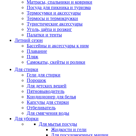
Матрасы, cпальники и коврики
Посуда для пикника и туризма
Термосумки и аксессуары
Термосы и термокружки
Туристические аксессуары
Уголь, щёпа и розжиг
Палатки и тенты
Летний сезон
Бассейны и аксессуары к ним
Плавание
Пляж
Самокаты, скейты и ролики
Для стирки
Гели для стирки
Порошок
Для детских вещей
Пятновыводитель
Кондиционер для белья
Капсулы для стирки
Отбеливатель
Для смягчения воды
Для уборки
Для мытья посуды
Жидкости и гели
Для посудомоечных машин