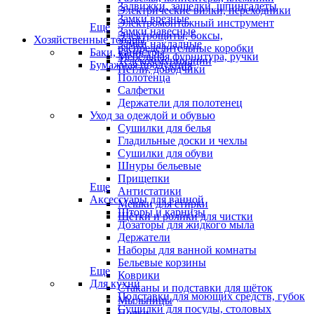
Задвижки, защелки, шпингалеты
Электрические вилки, переходники
Замки врезные
Электромонтажный инструмент
Еще
Замки навесные
Электрощиты, боксы,
Хозяйственные товары
Замки накладные
распределительные коробки
Баки, канистры
Мебельная фурнитура, ручки
Телекоммуникации
Бумажная продукция
Петли, доводчики
Полотенца
Салфетки
Держатели для полотенец
Уход за одеждой и обувью
Сушилки для белья
Гладильные доски и чехлы
Сушилки для обуви
Шнуры бельевые
Прищепки
Еще
Антистатики
Аксессуары для ванной
Мешки для стирки
Шторы и карнизы
Щётки и ролики для чистки
Дозаторы для жидкого мыла
Держатели
Наборы для ванной комнаты
Бельевые корзины
Еще
Коврики
Для кухни
Стаканы и подставки для щёток
Подставки для моющих средств, губок
Мыльницы
Сушилки для посуды, столовых
Полки