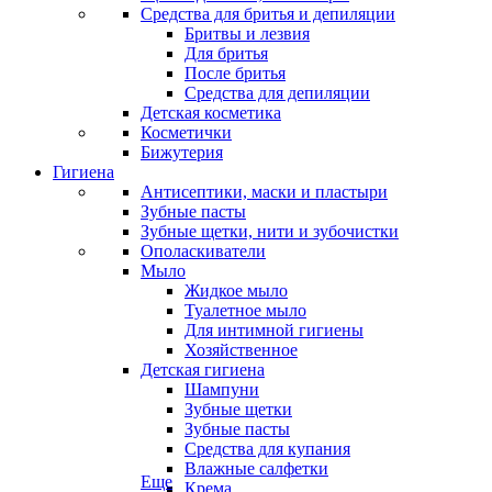
Средства для бритья и депиляции
Бритвы и лезвия
Для бритья
После бритья
Средства для депиляции
Детская косметика
Косметички
Бижутерия
Гигиена
Антисептики, маски и пластыри
Зубные пасты
Зубные щетки, нити и зубочистки
Ополаскиватели
Мыло
Жидкое мыло
Туалетное мыло
Для интимной гигиены
Хозяйственное
Детская гигиена
Шампуни
Зубные щетки
Зубные пасты
Средства для купания
Влажные салфетки
Еще
Крема