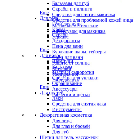
Бальзамы для губ
Скрабы и пилинги
Еще
Средства для снятия макияжа
Для тела
Средства для проблемной кожей лица
Гели для душа
Масла косметические
Крема
Аксессуары для макияжа
Скрабы
Зеркала
Дезодоранты
Пена для ванн
Еще
Бурлящие шары, гейзеры
Для волос
Соли для ванн
Шампуни
Защита от солнца
Бальзамы
Мочалки
Маски и сыворотки
Уход для ног
Средства для укладки
Уход для рук
Окрашивание
Еще
Аксессуары
Для ногтей
Расчёски и щётки
Лаки
Средства для снятия лака
Инструменты
Декоративная косметика
Для лица
Для глаз и бровей
Для губ
Щетки для тела, массажеры