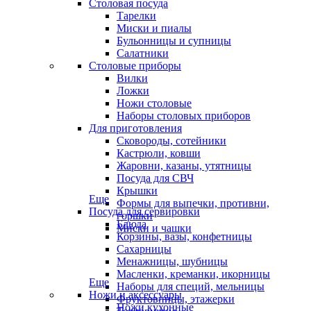
Столовая посуда
Тарелки
Миски и пиалы
Бульонницы и супницы
Салатники
Столовые приборы
Вилки
Ложки
Ножи столовые
Наборы столовых приборов
Для приготовления
Сковороды, сотейники
Кастрюли, ковши
Жаровни, казаны, утятницы
Посуда для СВЧ
Крышки
Еще
Формы для выпечки, противни,
Посуда для сервировки
горшки
Блюда
Миски и чашки
Корзины, вазы, конфетницы
Сахарницы
Менажницы, шубницы
Масленки, креманки, икорницы
Еще
Наборы для специй, мельницы
Ножи и аксессуары
Фруктовницы, этажерки
Ножи кухонные