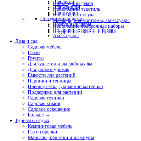
Для детей
Новогодний декор
Для женщин
Новогодний текстиль
Для мужчин
Новогодняя посуда
Праздничный декор
Маскарадные костюмы, аксессуары
Воздушные шары
Новогодние подарочные наборы
Подарочные пакеты и бумага
Подарочные пакеты и бумага
Аксессуары
Дача и сад
Садовая мебель
Газон
Грунты
Для туалетов и выгребных ям
Для уборки урожая
Ёмкости для растений
Парники и теплицы
Плёнка, сетка, укрывной материал
Поддержки для растений
Садовая техника
Садовая химия
Садовое освещение
Больше
→
Туризм и отдых
Кемпинговая мебель
Газ и горелки
Мангалы, решетки и шампуры