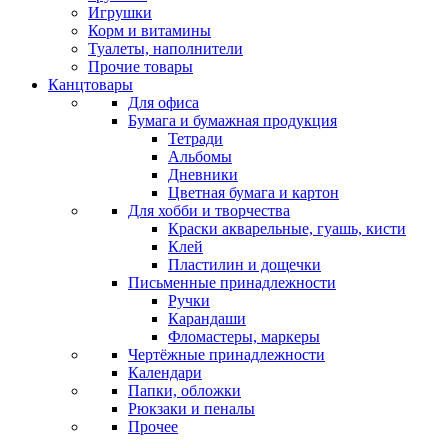
Игрушки
Корм и витамины
Туалеты, наполнители
Прочие товары
Канцтовары
Для офиса
Бумага и бумажная продукция
Тетради
Альбомы
Дневники
Цветная бумага и картон
Для хобби и творчества
Краски акварельные, гуашь, кисти
Клей
Пластилин и дощечки
Письменные принадлежности
Ручки
Карандаши
Фломастеры, маркеры
Чертёжные принадлежности
Календари
Папки, обложки
Рюкзаки и пеналы
Прочее