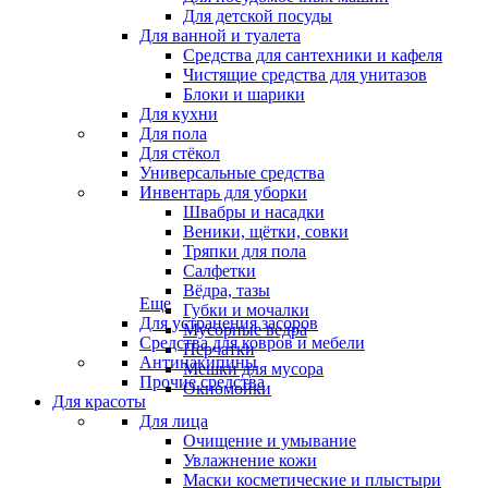
Для детской посуды
Для ванной и туалета
Средства для сантехники и кафеля
Чистящие средства для унитазов
Блоки и шарики
Для кухни
Для пола
Для стёкол
Универсальные средства
Инвентарь для уборки
Швабры и насадки
Веники, щётки, совки
Тряпки для пола
Салфетки
Вёдра, тазы
Еще
Губки и мочалки
Для устранения засоров
Мусорные ведра
Средства для ковров и мебели
Перчатки
Антинакипины
Мешки для мусора
Прочие средства
Окномойки
Для красоты
Для лица
Очищение и умывание
Увлажнение кожи
Маски косметические и плыстыри