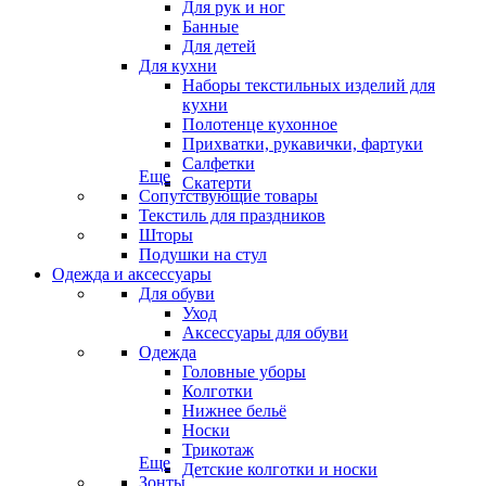
Для рук и ног
Банные
Для детей
Для кухни
Наборы текстильных изделий для
кухни
Полотенце кухонное
Прихватки, рукавички, фартуки
Салфетки
Еще
Скатерти
Сопутствующие товары
Текстиль для праздников
Шторы
Подушки на стул
Одежда и аксессуары
Для обуви
Уход
Аксессуары для обуви
Одежда
Головные уборы
Колготки
Нижнее бельё
Носки
Трикотаж
Еще
Детские колготки и носки
Зонты