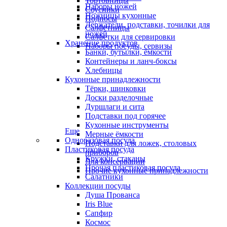
Тортовницы
Наборы ножей
Соусники
Ножницы кухонные
Подносы
Держатели, подставки, точилки для
Салфетницы
ножей
Салфетки для сервировки
Хранение продуктов
Наборы посуды, сервизы
Банки, бутылки, ёмкости
Контейнеры и ланч-боксы
Хлебницы
Кухонные принадлежности
Тёрки, шинковки
Доски разделочные
Дуршлаги и сита
Подставки под горячее
Кухонные инструменты
Еще
Мерные ёмкости
Одноразовая посуда
Подставки для ложек, столовых
Пластиковая посуда
приборов
Кружки, стаканы
Для консервации
Прочая пластиковая посуда
Прочие кухонные принадлежности
Салатники
Коллекции посуды
Душа Прованса
Iris Blue
Сапфир
Космос