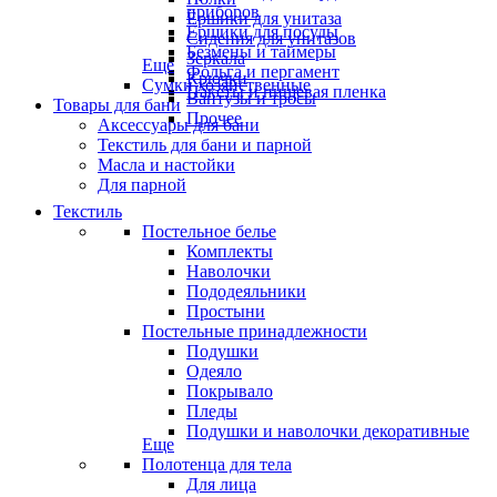
приборов
Ёршики для унитаза
Ёршики для посуды
Сидения для унитазов
Безмены и таймеры
Зеркала
Еще
Фольга и пергамент
Крючки
Сумки хозяйственные
Пакеты и пищевая пленка
Вантузы и тросы
Товары для бани
Прочее
Аксессуары для бани
Текстиль для бани и парной
Масла и настойки
Для парной
Текстиль
Постельное белье
Комплекты
Наволочки
Пододеяльники
Простыни
Постельные принадлежности
Подушки
Одеяло
Покрывало
Пледы
Подушки и наволочки декоративные
Еще
Полотенца для тела
Для лица