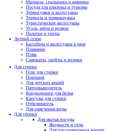
Матрасы, cпальники и коврики
Посуда для пикника и туризма
Термосумки и аксессуары
Термосы и термокружки
Туристические аксессуары
Уголь, щёпа и розжиг
Палатки и тенты
Летний сезон
Бассейны и аксессуары к ним
Плавание
Пляж
Самокаты, скейты и ролики
Для стирки
Гели для стирки
Порошок
Для детских вещей
Пятновыводитель
Кондиционер для белья
Капсулы для стирки
Отбеливатель
Для смягчения воды
Для уборки
Для мытья посуды
Жидкости и гели
Для посудомоечных машин