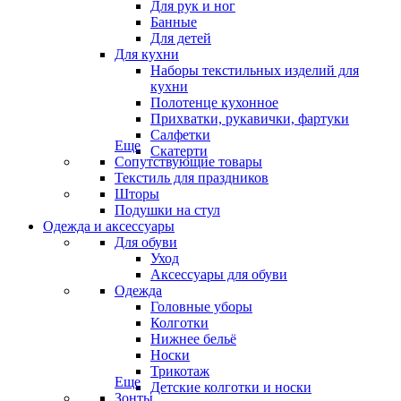
Для рук и ног
Банные
Для детей
Для кухни
Наборы текстильных изделий для
кухни
Полотенце кухонное
Прихватки, рукавички, фартуки
Салфетки
Еще
Скатерти
Сопутствующие товары
Текстиль для праздников
Шторы
Подушки на стул
Одежда и аксессуары
Для обуви
Уход
Аксессуары для обуви
Одежда
Головные уборы
Колготки
Нижнее бельё
Носки
Трикотаж
Еще
Детские колготки и носки
Зонты