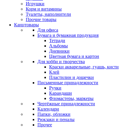
Игрушки
Корм и витамины
Туалеты, наполнители
Прочие товары
Канцтовары
Для офиса
Бумага и бумажная продукция
Тетради
Альбомы
Дневники
Цветная бумага и картон
Для хобби и творчества
Краски акварельные, гуашь, кисти
Клей
Пластилин и дощечки
Письменные принадлежности
Ручки
Карандаши
Фломастеры, маркеры
Чертёжные принадлежности
Календари
Папки, обложки
Рюкзаки и пеналы
Прочее