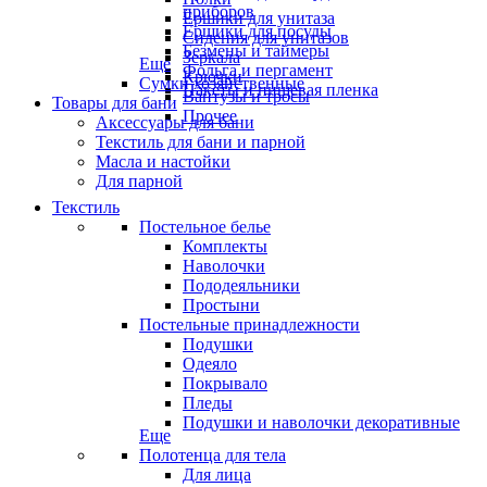
приборов
Ёршики для унитаза
Ёршики для посуды
Сидения для унитазов
Безмены и таймеры
Зеркала
Еще
Фольга и пергамент
Крючки
Сумки хозяйственные
Пакеты и пищевая пленка
Вантузы и тросы
Товары для бани
Прочее
Аксессуары для бани
Текстиль для бани и парной
Масла и настойки
Для парной
Текстиль
Постельное белье
Комплекты
Наволочки
Пододеяльники
Простыни
Постельные принадлежности
Подушки
Одеяло
Покрывало
Пледы
Подушки и наволочки декоративные
Еще
Полотенца для тела
Для лица