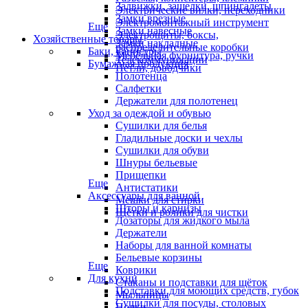
Задвижки, защелки, шпингалеты
Электрические вилки, переходники
Замки врезные
Электромонтажный инструмент
Еще
Замки навесные
Электрощиты, боксы,
Хозяйственные товары
Замки накладные
распределительные коробки
Баки, канистры
Мебельная фурнитура, ручки
Телекоммуникации
Бумажная продукция
Петли, доводчики
Полотенца
Салфетки
Держатели для полотенец
Уход за одеждой и обувью
Сушилки для белья
Гладильные доски и чехлы
Сушилки для обуви
Шнуры бельевые
Прищепки
Еще
Антистатики
Аксессуары для ванной
Мешки для стирки
Шторы и карнизы
Щётки и ролики для чистки
Дозаторы для жидкого мыла
Держатели
Наборы для ванной комнаты
Бельевые корзины
Еще
Коврики
Для кухни
Стаканы и подставки для щёток
Подставки для моющих средств, губок
Мыльницы
Сушилки для посуды, столовых
Полки