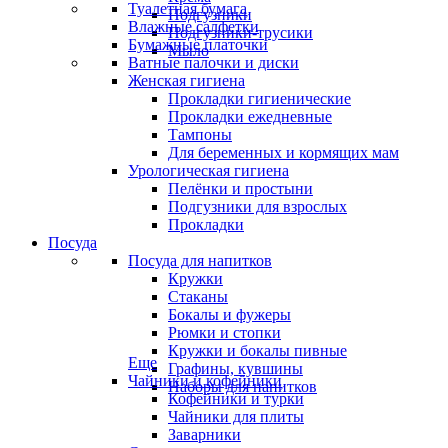
Туалетная бумага
Подгузники
Влажные салфетки
Подгузники-трусики
Бумажные платочки
Мыло
Ватные палочки и диски
Женская гигиена
Прокладки гигиенические
Прокладки ежедневные
Тампоны
Для беременных и кормящих мам
Урологическая гигиена
Пелёнки и простыни
Подгузники для взрослых
Прокладки
Посуда
Посуда для напитков
Кружки
Стаканы
Бокалы и фужеры
Рюмки и стопки
Кружки и бокалы пивные
Еще
Графины, кувшины
Чайники и кофейники
Наборы для напитков
Кофейники и турки
Чайники для плиты
Заварники