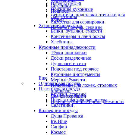
Тортовницы
Наборы ножей
Соусники
Ножницы кухонные
Подносы
Держатели, подставки, точилки для
Салфетницы
ножей
Салфетки для сервировки
Хранение продуктов
Наборы посуды, сервизы
Банки, бутылки, ёмкости
Контейнеры и ланч-боксы
Хлебницы
Кухонные принадлежности
Тёрки, шинковки
Доски разделочные
Дуршлаги и сита
Подставки под горячее
Кухонные инструменты
Еще
Мерные ёмкости
Одноразовая посуда
Подставки для ложек, столовых
Пластиковая посуда
приборов
Кружки, стаканы
Для консервации
Прочая пластиковая посуда
Прочие кухонные принадлежности
Салатники
Коллекции посуды
Душа Прованса
Iris Blue
Сапфир
Космос