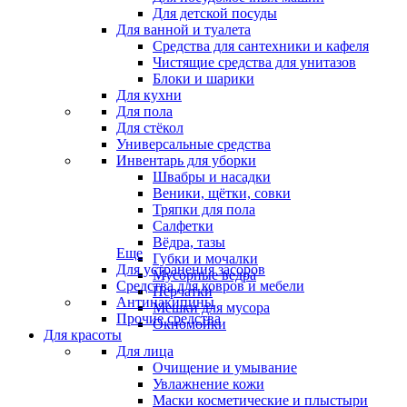
Для детской посуды
Для ванной и туалета
Средства для сантехники и кафеля
Чистящие средства для унитазов
Блоки и шарики
Для кухни
Для пола
Для стёкол
Универсальные средства
Инвентарь для уборки
Швабры и насадки
Веники, щётки, совки
Тряпки для пола
Салфетки
Вёдра, тазы
Еще
Губки и мочалки
Для устранения засоров
Мусорные ведра
Средства для ковров и мебели
Перчатки
Антинакипины
Мешки для мусора
Прочие средства
Окномойки
Для красоты
Для лица
Очищение и умывание
Увлажнение кожи
Маски косметические и плыстыри