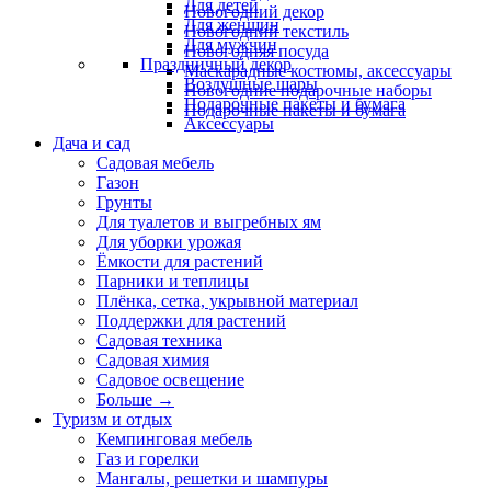
Для детей
Новогодний декор
Для женщин
Новогодний текстиль
Для мужчин
Новогодняя посуда
Праздничный декор
Маскарадные костюмы, аксессуары
Воздушные шары
Новогодние подарочные наборы
Подарочные пакеты и бумага
Подарочные пакеты и бумага
Аксессуары
Дача и сад
Садовая мебель
Газон
Грунты
Для туалетов и выгребных ям
Для уборки урожая
Ёмкости для растений
Парники и теплицы
Плёнка, сетка, укрывной материал
Поддержки для растений
Садовая техника
Садовая химия
Садовое освещение
Больше
→
Туризм и отдых
Кемпинговая мебель
Газ и горелки
Мангалы, решетки и шампуры