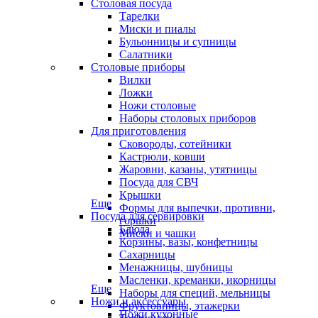
Столовая посуда
Тарелки
Миски и пиалы
Бульонницы и супницы
Салатники
Столовые приборы
Вилки
Ложки
Ножи столовые
Наборы столовых приборов
Для приготовления
Сковороды, сотейники
Кастрюли, ковши
Жаровни, казаны, утятницы
Посуда для СВЧ
Крышки
Еще
Формы для выпечки, противни,
Посуда для сервировки
горшки
Блюда
Миски и чашки
Корзины, вазы, конфетницы
Сахарницы
Менажницы, шубницы
Масленки, креманки, икорницы
Еще
Наборы для специй, мельницы
Ножи и аксессуары
Фруктовницы, этажерки
Ножи кухонные