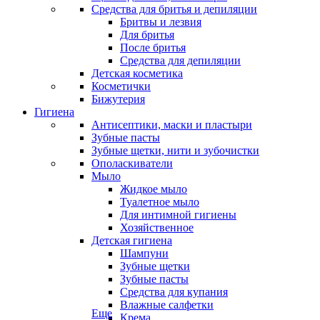
Средства для бритья и депиляции
Бритвы и лезвия
Для бритья
После бритья
Средства для депиляции
Детская косметика
Косметички
Бижутерия
Гигиена
Антисептики, маски и пластыри
Зубные пасты
Зубные щетки, нити и зубочистки
Ополаскиватели
Мыло
Жидкое мыло
Туалетное мыло
Для интимной гигиены
Хозяйственное
Детская гигиена
Шампуни
Зубные щетки
Зубные пасты
Средства для купания
Влажные салфетки
Еще
Крема