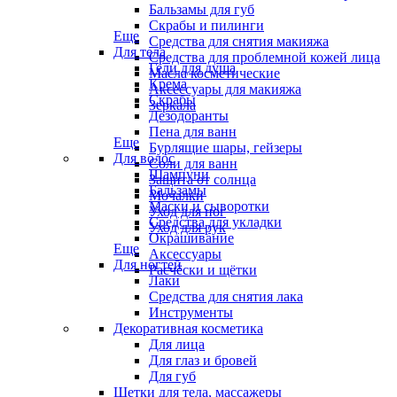
Бальзамы для губ
Скрабы и пилинги
Еще
Средства для снятия макияжа
Для тела
Средства для проблемной кожей лица
Гели для душа
Масла косметические
Крема
Аксессуары для макияжа
Скрабы
Зеркала
Дезодоранты
Пена для ванн
Еще
Бурлящие шары, гейзеры
Для волос
Соли для ванн
Шампуни
Защита от солнца
Бальзамы
Мочалки
Маски и сыворотки
Уход для ног
Средства для укладки
Уход для рук
Окрашивание
Еще
Аксессуары
Для ногтей
Расчёски и щётки
Лаки
Средства для снятия лака
Инструменты
Декоративная косметика
Для лица
Для глаз и бровей
Для губ
Щетки для тела, массажеры