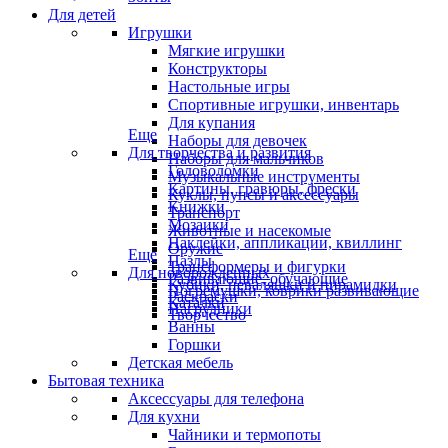
Для детей
Игрушки
Мягкие игрушки
Конструкторы
Настольные игры
Спортивные игрушки, инвентарь
Для купания
Еще
Наборы для девочек
Для творчества и развития
Наборы для мальчиков
Головоломки
Музыкальные инструменты
Картины, гравюры, фрески
Куклы, пупсы и аксессуары
Книжки
Транспорт
Мозаики
Животные и насекомые
Наклейки, аппликации, квиллинг
Оружие
Еще
Пазлы
Трансформеры и фигурки
Для новорожденных
Развивающие, обучающие
Кубики, неваляшки и пирамидки
Погремушки, коврики развивающие
Раскраски
Каталки
Нагрудники
Творчество
Ванны
Горшки
Детская мебель
Бытовая техника
Аксессуары для телефона
Для кухни
Чайники и термопоты