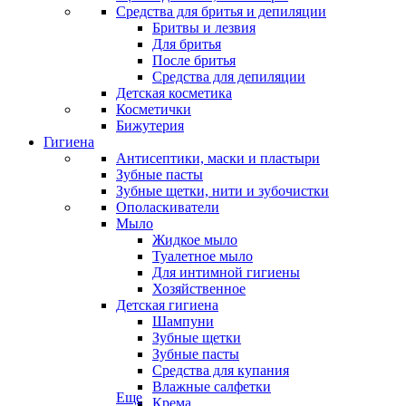
Средства для бритья и депиляции
Бритвы и лезвия
Для бритья
После бритья
Средства для депиляции
Детская косметика
Косметички
Бижутерия
Гигиена
Антисептики, маски и пластыри
Зубные пасты
Зубные щетки, нити и зубочистки
Ополаскиватели
Мыло
Жидкое мыло
Туалетное мыло
Для интимной гигиены
Хозяйственное
Детская гигиена
Шампуни
Зубные щетки
Зубные пасты
Средства для купания
Влажные салфетки
Еще
Крема