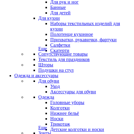
Для рук и ног
Банные
Для детей
Для кухни
Наборы текстильных изделий для
кухни
Полотенце кухонное
Прихватки, рукавички, фартуки
Салфетки
Еще
Скатерти
Сопутствующие товары
Текстиль для праздников
Шторы
Подушки на стул
Одежда и аксессуары
Для обуви
Уход
Аксессуары для обуви
Одежда
Головные уборы
Колготки
Нижнее бельё
Носки
Трикотаж
Еще
Детские колготки и носки
Зонты