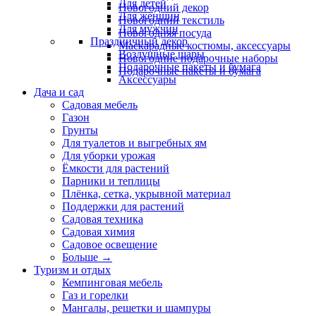
Для детей
Новогодний декор
Для женщин
Новогодний текстиль
Для мужчин
Новогодняя посуда
Праздничный декор
Маскарадные костюмы, аксессуары
Воздушные шары
Новогодние подарочные наборы
Подарочные пакеты и бумага
Подарочные пакеты и бумага
Аксессуары
Дача и сад
Садовая мебель
Газон
Грунты
Для туалетов и выгребных ям
Для уборки урожая
Ёмкости для растений
Парники и теплицы
Плёнка, сетка, укрывной материал
Поддержки для растений
Садовая техника
Садовая химия
Садовое освещение
Больше
→
Туризм и отдых
Кемпинговая мебель
Газ и горелки
Мангалы, решетки и шампуры