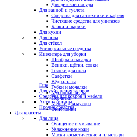
Для детской посуды
Для ванной и туалета
Средства для сантехники и кафеля
Чистящие средства для унитазов
Блоки и шарики
Для кухни
Для пола
Для стёкол
Универсальные средства
Инвентарь для уборки
Швабры и насадки
Веники, щётки, совки
Тряпки для пола
Салфетки
Вёдра, тазы
Еще
Губки и мочалки
Для устранения засоров
Мусорные ведра
Средства для ковров и мебели
Перчатки
Антинакипины
Мешки для мусора
Прочие средства
Окномойки
Для красоты
Для лица
Очищение и умывание
Увлажнение кожи
Маски косметические и плыстыри