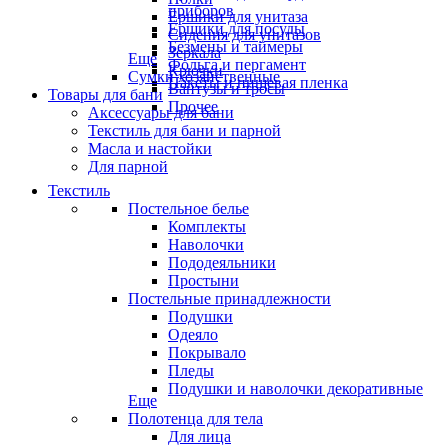
приборов
Ёршики для унитаза
Ёршики для посуды
Сидения для унитазов
Безмены и таймеры
Зеркала
Еще
Фольга и пергамент
Крючки
Сумки хозяйственные
Пакеты и пищевая пленка
Вантузы и тросы
Товары для бани
Прочее
Аксессуары для бани
Текстиль для бани и парной
Масла и настойки
Для парной
Текстиль
Постельное белье
Комплекты
Наволочки
Пододеяльники
Простыни
Постельные принадлежности
Подушки
Одеяло
Покрывало
Пледы
Подушки и наволочки декоративные
Еще
Полотенца для тела
Для лица