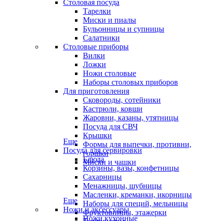
Столовая посуда
Тарелки
Миски и пиалы
Бульонницы и супницы
Салатники
Столовые приборы
Вилки
Ложки
Ножи столовые
Наборы столовых приборов
Для приготовления
Сковороды, сотейники
Кастрюли, ковши
Жаровни, казаны, утятницы
Посуда для СВЧ
Крышки
Еще
Формы для выпечки, противни,
Посуда для сервировки
горшки
Блюда
Миски и чашки
Корзины, вазы, конфетницы
Сахарницы
Менажницы, шубницы
Масленки, креманки, икорницы
Еще
Наборы для специй, мельницы
Ножи и аксессуары
Фруктовницы, этажерки
Ножи кухонные