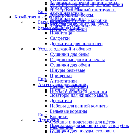
Задвижки, защелки, шпингалеты
Электрические вилки, переходники
Замки врезные
Электромонтажный инструмент
Еще
Замки навесные
Электрощиты, боксы,
Хозяйственные товары
Замки накладные
распределительные коробки
Баки, канистры
Мебельная фурнитура, ручки
Телекоммуникации
Бумажная продукция
Петли, доводчики
Полотенца
Салфетки
Держатели для полотенец
Уход за одеждой и обувью
Сушилки для белья
Гладильные доски и чехлы
Сушилки для обуви
Шнуры бельевые
Прищепки
Еще
Антистатики
Аксессуары для ванной
Мешки для стирки
Шторы и карнизы
Щётки и ролики для чистки
Дозаторы для жидкого мыла
Держатели
Наборы для ванной комнаты
Бельевые корзины
Еще
Коврики
Для кухни
Стаканы и подставки для щёток
Подставки для моющих средств, губок
Мыльницы
Сушилки для посуды, столовых
Полки