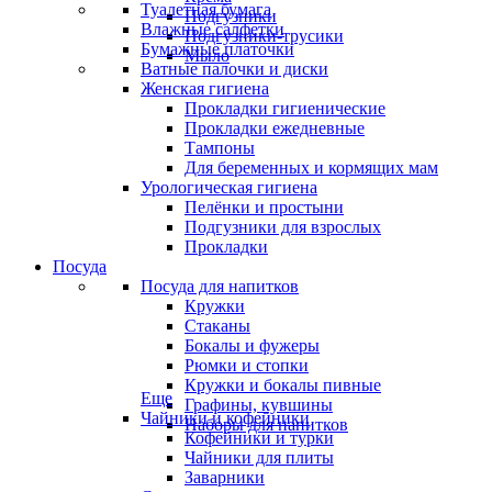
Туалетная бумага
Подгузники
Влажные салфетки
Подгузники-трусики
Бумажные платочки
Мыло
Ватные палочки и диски
Женская гигиена
Прокладки гигиенические
Прокладки ежедневные
Тампоны
Для беременных и кормящих мам
Урологическая гигиена
Пелёнки и простыни
Подгузники для взрослых
Прокладки
Посуда
Посуда для напитков
Кружки
Стаканы
Бокалы и фужеры
Рюмки и стопки
Кружки и бокалы пивные
Еще
Графины, кувшины
Чайники и кофейники
Наборы для напитков
Кофейники и турки
Чайники для плиты
Заварники