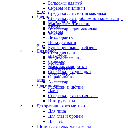
Бальзамы для губ
Скрабы и пилинги
Еще
Средства для снятия макияжа
Для тела
Средства для проблемной кожей лица
Гели для душа
Масла косметические
Крема
Аксессуары для макияжа
Скрабы
Зеркала
Дезодоранты
Пена для ванн
Еще
Бурлящие шары, гейзеры
Для волос
Соли для ванн
Шампуни
Защита от солнца
Бальзамы
Мочалки
Маски и сыворотки
Уход для ног
Средства для укладки
Уход для рук
Окрашивание
Еще
Аксессуары
Для ногтей
Расчёски и щётки
Лаки
Средства для снятия лака
Инструменты
Декоративная косметика
Для лица
Для глаз и бровей
Для губ
Щетки для тела, массажеры