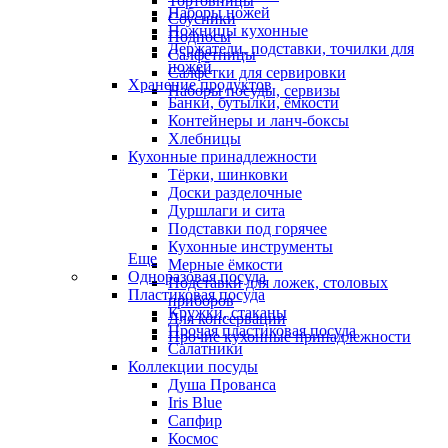
Тортовницы
Наборы ножей
Соусники
Ножницы кухонные
Подносы
Держатели, подставки, точилки для
Салфетницы
ножей
Салфетки для сервировки
Хранение продуктов
Наборы посуды, сервизы
Банки, бутылки, ёмкости
Контейнеры и ланч-боксы
Хлебницы
Кухонные принадлежности
Тёрки, шинковки
Доски разделочные
Дуршлаги и сита
Подставки под горячее
Кухонные инструменты
Еще
Мерные ёмкости
Одноразовая посуда
Подставки для ложек, столовых
Пластиковая посуда
приборов
Кружки, стаканы
Для консервации
Прочая пластиковая посуда
Прочие кухонные принадлежности
Салатники
Коллекции посуды
Душа Прованса
Iris Blue
Сапфир
Космос