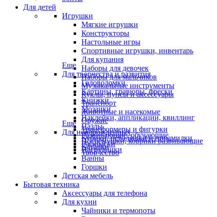
Для детей
Игрушки
Мягкие игрушки
Конструкторы
Настольные игры
Спортивные игрушки, инвентарь
Для купания
Еще
Наборы для девочек
Для творчества и развития
Наборы для мальчиков
Головоломки
Музыкальные инструменты
Картины, гравюры, фрески
Куклы, пупсы и аксессуары
Книжки
Транспорт
Мозаики
Животные и насекомые
Наклейки, аппликации, квиллинг
Оружие
Еще
Пазлы
Трансформеры и фигурки
Для новорожденных
Развивающие, обучающие
Кубики, неваляшки и пирамидки
Погремушки, коврики развивающие
Раскраски
Каталки
Нагрудники
Творчество
Ванны
Горшки
Детская мебель
Бытовая техника
Аксессуары для телефона
Для кухни
Чайники и термопоты