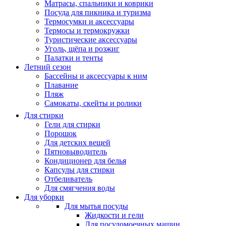
Матрасы, cпальники и коврики
Посуда для пикника и туризма
Термосумки и аксессуары
Термосы и термокружки
Туристические аксессуары
Уголь, щёпа и розжиг
Палатки и тенты
Летний сезон
Бассейны и аксессуары к ним
Плавание
Пляж
Самокаты, скейты и ролики
Для стирки
Гели для стирки
Порошок
Для детских вещей
Пятновыводитель
Кондиционер для белья
Капсулы для стирки
Отбеливатель
Для смягчения воды
Для уборки
Для мытья посуды
Жидкости и гели
Для посудомоечных машин