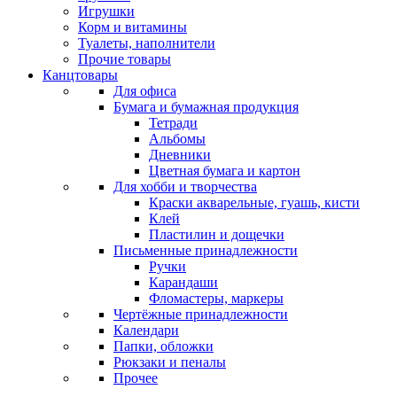
Игрушки
Корм и витамины
Туалеты, наполнители
Прочие товары
Канцтовары
Для офиса
Бумага и бумажная продукция
Тетради
Альбомы
Дневники
Цветная бумага и картон
Для хобби и творчества
Краски акварельные, гуашь, кисти
Клей
Пластилин и дощечки
Письменные принадлежности
Ручки
Карандаши
Фломастеры, маркеры
Чертёжные принадлежности
Календари
Папки, обложки
Рюкзаки и пеналы
Прочее