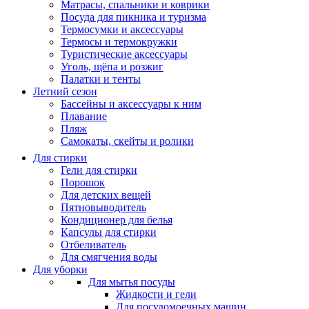
Матрасы, cпальники и коврики
Посуда для пикника и туризма
Термосумки и аксессуары
Термосы и термокружки
Туристические аксессуары
Уголь, щёпа и розжиг
Палатки и тенты
Летний сезон
Бассейны и аксессуары к ним
Плавание
Пляж
Самокаты, скейты и ролики
Для стирки
Гели для стирки
Порошок
Для детских вещей
Пятновыводитель
Кондиционер для белья
Капсулы для стирки
Отбеливатель
Для смягчения воды
Для уборки
Для мытья посуды
Жидкости и гели
Для посудомоечных машин