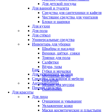
Для детской посуды
Для ванной и туалета
Средства для сантехники и кафеля
Чистящие средства для унитазов
Блоки и шарики
Для кухни
Для пола
Для стёкол
Универсальные средства
Инвентарь для уборки
Швабры и насадки
Веники, щётки, совки
Тряпки для пола
Салфетки
Вёдра, тазы
Еще
Губки и мочалки
Для устранения засоров
Мусорные ведра
Средства для ковров и мебели
Перчатки
Антинакипины
Мешки для мусора
Прочие средства
Окномойки
Для красоты
Для лица
Очищение и умывание
Увлажнение кожи
Маски косметические и плыстыри