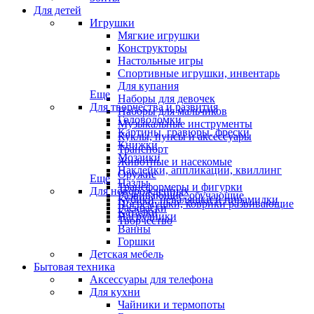
Для детей
Игрушки
Мягкие игрушки
Конструкторы
Настольные игры
Спортивные игрушки, инвентарь
Для купания
Еще
Наборы для девочек
Для творчества и развития
Наборы для мальчиков
Головоломки
Музыкальные инструменты
Картины, гравюры, фрески
Куклы, пупсы и аксессуары
Книжки
Транспорт
Мозаики
Животные и насекомые
Наклейки, аппликации, квиллинг
Оружие
Еще
Пазлы
Трансформеры и фигурки
Для новорожденных
Развивающие, обучающие
Кубики, неваляшки и пирамидки
Погремушки, коврики развивающие
Раскраски
Каталки
Нагрудники
Творчество
Ванны
Горшки
Детская мебель
Бытовая техника
Аксессуары для телефона
Для кухни
Чайники и термопоты