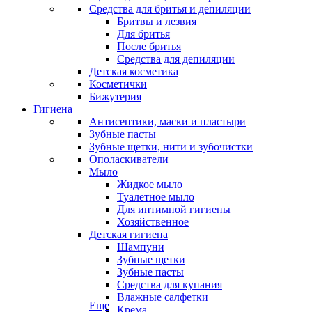
Средства для бритья и депиляции
Бритвы и лезвия
Для бритья
После бритья
Средства для депиляции
Детская косметика
Косметички
Бижутерия
Гигиена
Антисептики, маски и пластыри
Зубные пасты
Зубные щетки, нити и зубочистки
Ополаскиватели
Мыло
Жидкое мыло
Туалетное мыло
Для интимной гигиены
Хозяйственное
Детская гигиена
Шампуни
Зубные щетки
Зубные пасты
Средства для купания
Влажные салфетки
Еще
Крема