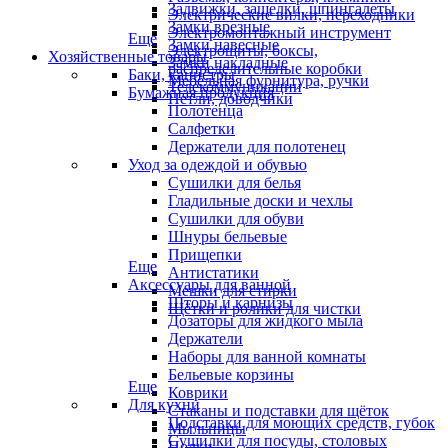
Задвижки, защелки, шпингалеты
Электрические вилки, переходники
Замки врезные
Электромонтажный инструмент
Еще
Замки навесные
Электрощиты, боксы,
Хозяйственные товары
Замки накладные
распределительные коробки
Баки, канистры
Мебельная фурнитура, ручки
Телекоммуникации
Бумажная продукция
Петли, доводчики
Полотенца
Салфетки
Держатели для полотенец
Уход за одеждой и обувью
Сушилки для белья
Гладильные доски и чехлы
Сушилки для обуви
Шнуры бельевые
Прищепки
Еще
Антистатики
Аксессуары для ванной
Мешки для стирки
Шторы и карнизы
Щётки и ролики для чистки
Дозаторы для жидкого мыла
Держатели
Наборы для ванной комнаты
Бельевые корзины
Еще
Коврики
Для кухни
Стаканы и подставки для щёток
Подставки для моющих средств, губок
Мыльницы
Сушилки для посуды, столовых
Полки