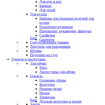
Для рук и ног
Банные
Для детей
Для кухни
Наборы текстильных изделий для
кухни
Полотенце кухонное
Прихватки, рукавички, фартуки
Салфетки
Еще
Скатерти
Сопутствующие товары
Текстиль для праздников
Шторы
Подушки на стул
Одежда и аксессуары
Для обуви
Уход
Аксессуары для обуви
Одежда
Головные уборы
Колготки
Нижнее бельё
Носки
Трикотаж
Еще
Детские колготки и носки
Зонты