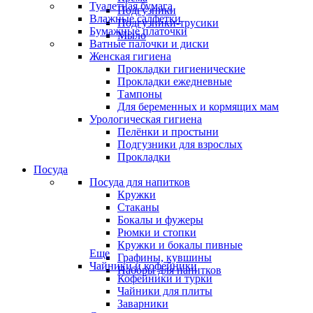
Туалетная бумага
Подгузники
Влажные салфетки
Подгузники-трусики
Бумажные платочки
Мыло
Ватные палочки и диски
Женская гигиена
Прокладки гигиенические
Прокладки ежедневные
Тампоны
Для беременных и кормящих мам
Урологическая гигиена
Пелёнки и простыни
Подгузники для взрослых
Прокладки
Посуда
Посуда для напитков
Кружки
Стаканы
Бокалы и фужеры
Рюмки и стопки
Кружки и бокалы пивные
Еще
Графины, кувшины
Чайники и кофейники
Наборы для напитков
Кофейники и турки
Чайники для плиты
Заварники