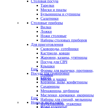
Столовая посуда
Тарелки
Миски и пиалы
Бульонницы и супницы
Салатники
Столовые приборы
Вилки
Ложки
Ножи столовые
Наборы столовых приборов
Для приготовления
Сковороды, сотейники
Кастрюли, ковши
Жаровни, казаны, утятницы
Посуда для СВЧ
Крышки
Еще
Формы для выпечки, противни,
Посуда для сервировки
горшки
Блюда
Миски и чашки
Корзины, вазы, конфетницы
Сахарницы
Менажницы, шубницы
Масленки, креманки, икорницы
Еще
Наборы для специй, мельницы
Ножи и аксессуары
Фруктовницы, этажерки
Ножи кухонные