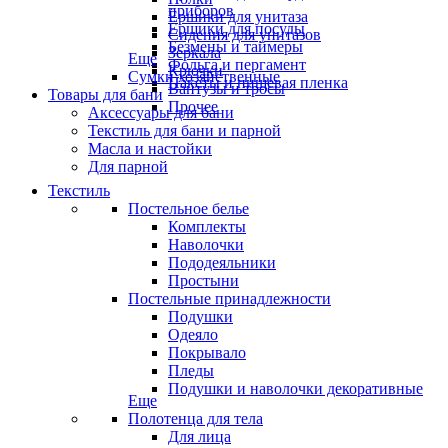
приборов
Ёршики для унитаза
Ёршики для посуды
Сидения для унитазов
Безмены и таймеры
Зеркала
Еще
Фольга и пергамент
Крючки
Сумки хозяйственные
Пакеты и пищевая пленка
Вантузы и тросы
Товары для бани
Прочее
Аксессуары для бани
Текстиль для бани и парной
Масла и настойки
Для парной
Текстиль
Постельное белье
Комплекты
Наволочки
Пододеяльники
Простыни
Постельные принадлежности
Подушки
Одеяло
Покрывало
Пледы
Подушки и наволочки декоративные
Еще
Полотенца для тела
Для лица