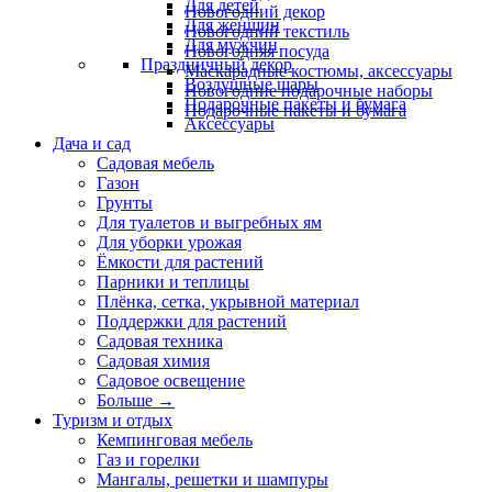
Для детей
Новогодний декор
Для женщин
Новогодний текстиль
Для мужчин
Новогодняя посуда
Праздничный декор
Маскарадные костюмы, аксессуары
Воздушные шары
Новогодние подарочные наборы
Подарочные пакеты и бумага
Подарочные пакеты и бумага
Аксессуары
Дача и сад
Садовая мебель
Газон
Грунты
Для туалетов и выгребных ям
Для уборки урожая
Ёмкости для растений
Парники и теплицы
Плёнка, сетка, укрывной материал
Поддержки для растений
Садовая техника
Садовая химия
Садовое освещение
Больше
→
Туризм и отдых
Кемпинговая мебель
Газ и горелки
Мангалы, решетки и шампуры