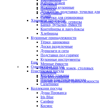
Тортовницы
Наборы ножей
Соусники
Ножницы кухонные
Подносы
Держатели, подставки, точилки для
Салфетницы
ножей
Салфетки для сервировки
Хранение продуктов
Наборы посуды, сервизы
Банки, бутылки, ёмкости
Контейнеры и ланч-боксы
Хлебницы
Кухонные принадлежности
Тёрки, шинковки
Доски разделочные
Дуршлаги и сита
Подставки под горячее
Кухонные инструменты
Еще
Мерные ёмкости
Одноразовая посуда
Подставки для ложек, столовых
Пластиковая посуда
приборов
Кружки, стаканы
Для консервации
Прочая пластиковая посуда
Прочие кухонные принадлежности
Салатники
Коллекции посуды
Душа Прованса
Iris Blue
Сапфир
Космос