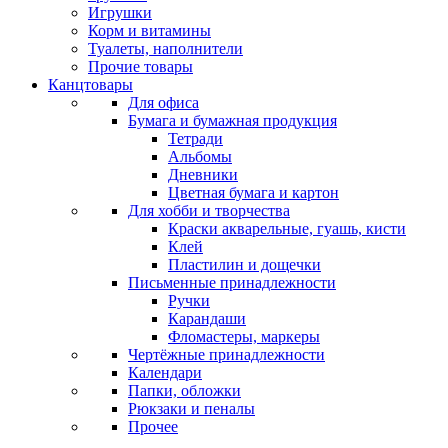
Игрушки
Корм и витамины
Туалеты, наполнители
Прочие товары
Канцтовары
Для офиса
Бумага и бумажная продукция
Тетради
Альбомы
Дневники
Цветная бумага и картон
Для хобби и творчества
Краски акварельные, гуашь, кисти
Клей
Пластилин и дощечки
Письменные принадлежности
Ручки
Карандаши
Фломастеры, маркеры
Чертёжные принадлежности
Календари
Папки, обложки
Рюкзаки и пеналы
Прочее