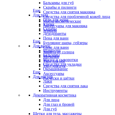
Бальзамы для губ
Скрабы и пилинги
Еще
Средства для снятия макияжа
Для тела
Средства для проблемной кожей лица
Гели для душа
Масла косметические
Крема
Аксессуары для макияжа
Скрабы
Зеркала
Дезодоранты
Пена для ванн
Еще
Бурлящие шары, гейзеры
Для волос
Соли для ванн
Шампуни
Защита от солнца
Бальзамы
Мочалки
Маски и сыворотки
Уход для ног
Средства для укладки
Уход для рук
Окрашивание
Еще
Аксессуары
Для ногтей
Расчёски и щётки
Лаки
Средства для снятия лака
Инструменты
Декоративная косметика
Для лица
Для глаз и бровей
Для губ
Щетки для тела, массажеры