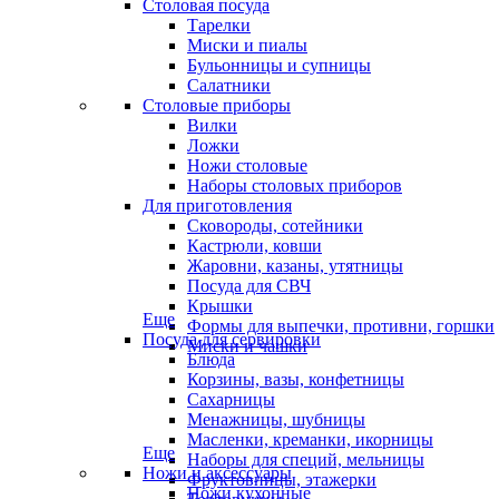
Столовая посуда
Тарелки
Миски и пиалы
Бульонницы и супницы
Салатники
Столовые приборы
Вилки
Ложки
Ножи столовые
Наборы столовых приборов
Для приготовления
Сковороды, сотейники
Кастрюли, ковши
Жаровни, казаны, утятницы
Посуда для СВЧ
Крышки
Еще
Формы для выпечки, противни, горшки
Посуда для сервировки
Миски и чашки
Блюда
Корзины, вазы, конфетницы
Сахарницы
Менажницы, шубницы
Масленки, креманки, икорницы
Еще
Наборы для специй, мельницы
Ножи и аксессуары
Фруктовницы, этажерки
Ножи кухонные