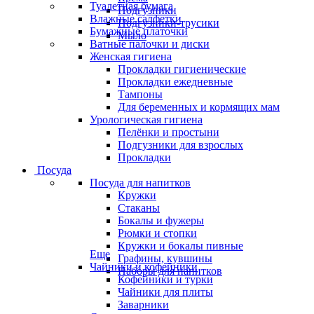
Туалетная бумага
Подгузники
Влажные салфетки
Подгузники-трусики
Бумажные платочки
Мыло
Ватные палочки и диски
Женская гигиена
Прокладки гигиенические
Прокладки ежедневные
Тампоны
Для беременных и кормящих мам
Урологическая гигиена
Пелёнки и простыни
Подгузники для взрослых
Прокладки
Посуда
Посуда для напитков
Кружки
Стаканы
Бокалы и фужеры
Рюмки и стопки
Кружки и бокалы пивные
Еще
Графины, кувшины
Чайники и кофейники
Наборы для напитков
Кофейники и турки
Чайники для плиты
Заварники