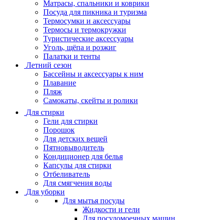
Матрасы, cпальники и коврики
Посуда для пикника и туризма
Термосумки и аксессуары
Термосы и термокружки
Туристические аксессуары
Уголь, щёпа и розжиг
Палатки и тенты
Летний сезон
Бассейны и аксессуары к ним
Плавание
Пляж
Самокаты, скейты и ролики
Для стирки
Гели для стирки
Порошок
Для детских вещей
Пятновыводитель
Кондиционер для белья
Капсулы для стирки
Отбеливатель
Для смягчения воды
Для уборки
Для мытья посуды
Жидкости и гели
Для посудомоечных машин