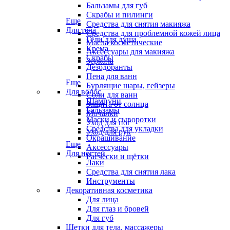
Бальзамы для губ
Скрабы и пилинги
Еще
Средства для снятия макияжа
Для тела
Средства для проблемной кожей лица
Гели для душа
Масла косметические
Крема
Аксессуары для макияжа
Скрабы
Зеркала
Дезодоранты
Пена для ванн
Еще
Бурлящие шары, гейзеры
Для волос
Соли для ванн
Шампуни
Защита от солнца
Бальзамы
Мочалки
Маски и сыворотки
Уход для ног
Средства для укладки
Уход для рук
Окрашивание
Еще
Аксессуары
Для ногтей
Расчёски и щётки
Лаки
Средства для снятия лака
Инструменты
Декоративная косметика
Для лица
Для глаз и бровей
Для губ
Щетки для тела, массажеры