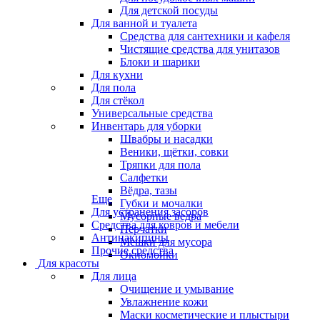
Для детской посуды
Для ванной и туалета
Средства для сантехники и кафеля
Чистящие средства для унитазов
Блоки и шарики
Для кухни
Для пола
Для стёкол
Универсальные средства
Инвентарь для уборки
Швабры и насадки
Веники, щётки, совки
Тряпки для пола
Салфетки
Вёдра, тазы
Еще
Губки и мочалки
Для устранения засоров
Мусорные ведра
Средства для ковров и мебели
Перчатки
Антинакипины
Мешки для мусора
Прочие средства
Окномойки
Для красоты
Для лица
Очищение и умывание
Увлажнение кожи
Маски косметические и плыстыри