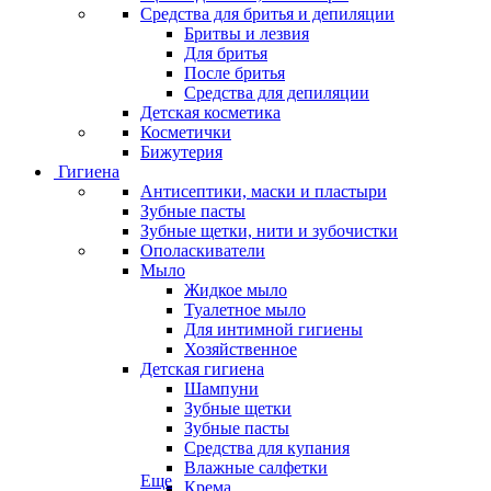
Средства для бритья и депиляции
Бритвы и лезвия
Для бритья
После бритья
Средства для депиляции
Детская косметика
Косметички
Бижутерия
Гигиена
Антисептики, маски и пластыри
Зубные пасты
Зубные щетки, нити и зубочистки
Ополаскиватели
Мыло
Жидкое мыло
Туалетное мыло
Для интимной гигиены
Хозяйственное
Детская гигиена
Шампуни
Зубные щетки
Зубные пасты
Средства для купания
Влажные салфетки
Еще
Крема