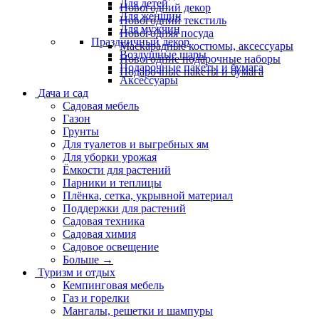
Для детей
Новогодний декор
Для женщин
Новогодний текстиль
Для мужчин
Новогодняя посуда
Праздничный декор
Маскарадные костюмы, аксессуары
Воздушные шары
Новогодние подарочные наборы
Подарочные пакеты и бумага
Подарочные пакеты и бумага
Аксессуары
Дача и сад
Садовая мебель
Газон
Грунты
Для туалетов и выгребных ям
Для уборки урожая
Ёмкости для растений
Парники и теплицы
Плёнка, сетка, укрывной материал
Поддержки для растений
Садовая техника
Садовая химия
Садовое освещение
Больше
→
Туризм и отдых
Кемпинговая мебель
Газ и горелки
Мангалы, решетки и шампуры