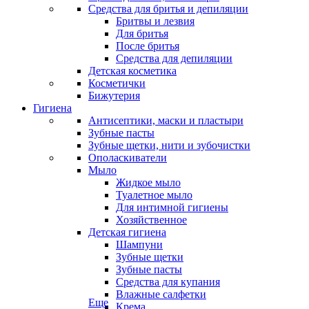
Средства для бритья и депиляции
Бритвы и лезвия
Для бритья
После бритья
Средства для депиляции
Детская косметика
Косметички
Бижутерия
Гигиена
Антисептики, маски и пластыри
Зубные пасты
Зубные щетки, нити и зубочистки
Ополаскиватели
Мыло
Жидкое мыло
Туалетное мыло
Для интимной гигиены
Хозяйственное
Детская гигиена
Шампуни
Зубные щетки
Зубные пасты
Средства для купания
Влажные салфетки
Еще
Крема