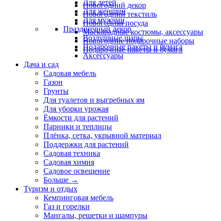
Для детей
Новогодний декор
Для женщин
Новогодний текстиль
Для мужчин
Новогодняя посуда
Праздничный декор
Маскарадные костюмы, аксессуары
Воздушные шары
Новогодние подарочные наборы
Подарочные пакеты и бумага
Подарочные пакеты и бумага
Аксессуары
Дача и сад
Садовая мебель
Газон
Грунты
Для туалетов и выгребных ям
Для уборки урожая
Ёмкости для растений
Парники и теплицы
Плёнка, сетка, укрывной материал
Поддержки для растений
Садовая техника
Садовая химия
Садовое освещение
Больше
→
Туризм и отдых
Кемпинговая мебель
Газ и горелки
Мангалы, решетки и шампуры