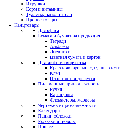
Игрушки
Корм и витамины
Туалеты, наполнители
Прочие товары
Канцтовары
Для офиса
Бумага и бумажная продукция
Тетради
Альбомы
Дневники
Цветная бумага и картон
Для хобби и творчества
Краски акварельные, гуашь, кисти
Клей
Пластилин и дощечки
Письменные принадлежности
Ручки
Карандаши
Фломастеры, маркеры
Чертёжные принадлежности
Календари
Папки, обложки
Рюкзаки и пеналы
Прочее