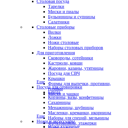
Столовая посуда
Тарелки
Миски и пиалы
Бульонницы и супницы
Салатники
Столовые приборы
Вилки
Ложки
Ножи столовые
Наборы столовых приборов
Для приготовления
Сковороды, сотейники
Кастрюли, ковши
Жаровни, казаны, утятницы
Посуда для СВЧ
Крышки
Еще
Формы для выпечки, противни,
Посуда для сервировки
горшки
Блюда
Миски и чашки
Корзины, вазы, конфетницы
Сахарницы
Менажницы, шубницы
Масленки, креманки, икорницы
Еще
Наборы для специй, мельницы
Ножи и аксессуары
Фруктовницы, этажерки
Ножи кухонные