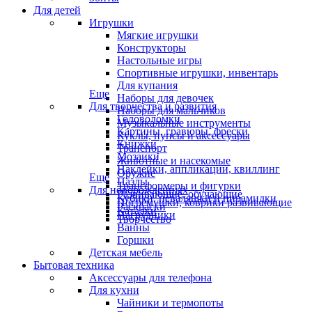
Для детей
Игрушки
Мягкие игрушки
Конструкторы
Настольные игры
Спортивные игрушки, инвентарь
Для купания
Еще
Наборы для девочек
Для творчества и развития
Наборы для мальчиков
Головоломки
Музыкальные инструменты
Картины, гравюры, фрески
Куклы, пупсы и аксессуары
Книжки
Транспорт
Мозаики
Животные и насекомые
Наклейки, аппликации, квиллинг
Оружие
Еще
Пазлы
Трансформеры и фигурки
Для новорожденных
Развивающие, обучающие
Кубики, неваляшки и пирамидки
Погремушки, коврики развивающие
Раскраски
Каталки
Нагрудники
Творчество
Ванны
Горшки
Детская мебель
Бытовая техника
Аксессуары для телефона
Для кухни
Чайники и термопоты