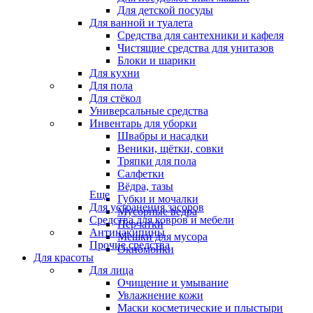
Для детской посуды
Для ванной и туалета
Средства для сантехники и кафеля
Чистящие средства для унитазов
Блоки и шарики
Для кухни
Для пола
Для стёкол
Универсальные средства
Инвентарь для уборки
Швабры и насадки
Веники, щётки, совки
Тряпки для пола
Салфетки
Вёдра, тазы
Еще
Губки и мочалки
Для устранения засоров
Мусорные ведра
Средства для ковров и мебели
Перчатки
Антинакипины
Мешки для мусора
Прочие средства
Окномойки
Для красоты
Для лица
Очищение и умывание
Увлажнение кожи
Маски косметические и плыстыри