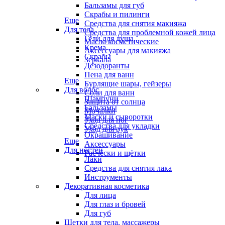
Бальзамы для губ
Скрабы и пилинги
Еще
Средства для снятия макияжа
Для тела
Средства для проблемной кожей лица
Гели для душа
Масла косметические
Крема
Аксессуары для макияжа
Скрабы
Зеркала
Дезодоранты
Пена для ванн
Еще
Бурлящие шары, гейзеры
Для волос
Соли для ванн
Шампуни
Защита от солнца
Бальзамы
Мочалки
Маски и сыворотки
Уход для ног
Средства для укладки
Уход для рук
Окрашивание
Еще
Аксессуары
Для ногтей
Расчёски и щётки
Лаки
Средства для снятия лака
Инструменты
Декоративная косметика
Для лица
Для глаз и бровей
Для губ
Щетки для тела, массажеры