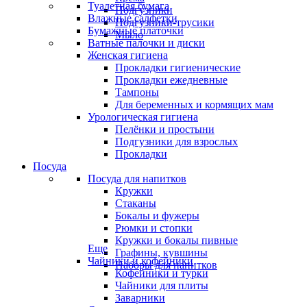
Туалетная бумага
Подгузники
Влажные салфетки
Подгузники-трусики
Бумажные платочки
Мыло
Ватные палочки и диски
Женская гигиена
Прокладки гигиенические
Прокладки ежедневные
Тампоны
Для беременных и кормящих мам
Урологическая гигиена
Пелёнки и простыни
Подгузники для взрослых
Прокладки
Посуда
Посуда для напитков
Кружки
Стаканы
Бокалы и фужеры
Рюмки и стопки
Кружки и бокалы пивные
Еще
Графины, кувшины
Чайники и кофейники
Наборы для напитков
Кофейники и турки
Чайники для плиты
Заварники