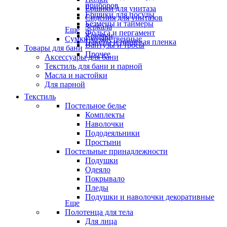
приборов
Ёршики для унитаза
Ёршики для посуды
Сидения для унитазов
Безмены и таймеры
Зеркала
Еще
Фольга и пергамент
Крючки
Сумки хозяйственные
Пакеты и пищевая пленка
Вантузы и тросы
Товары для бани
Прочее
Аксессуары для бани
Текстиль для бани и парной
Масла и настойки
Для парной
Текстиль
Постельное белье
Комплекты
Наволочки
Пододеяльники
Простыни
Постельные принадлежности
Подушки
Одеяло
Покрывало
Пледы
Подушки и наволочки декоративные
Еще
Полотенца для тела
Для лица