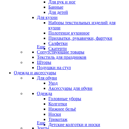
Для рук и ног
Банные
Для детей
Для кухни
Наборы текстильных изделий для
кухни
Полотенце кухонное
Прихватки, рукавички, фартуки
Салфетки
Еще
Скатерти
Сопутствующие товары
Текстиль для праздников
Шторы
Подушки на стул
Одежда и аксессуары
Для обуви
Уход
Аксессуары для обуви
Одежда
Головные уборы
Колготки
Нижнее бельё
Носки
Трикотаж
Еще
Детские колготки и носки
Зонты