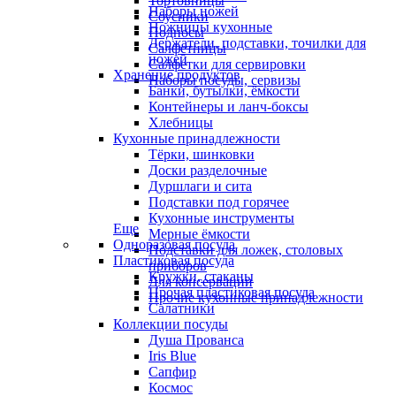
Тортовницы
Наборы ножей
Соусники
Ножницы кухонные
Подносы
Держатели, подставки, точилки для
Салфетницы
ножей
Салфетки для сервировки
Хранение продуктов
Наборы посуды, сервизы
Банки, бутылки, ёмкости
Контейнеры и ланч-боксы
Хлебницы
Кухонные принадлежности
Тёрки, шинковки
Доски разделочные
Дуршлаги и сита
Подставки под горячее
Кухонные инструменты
Еще
Мерные ёмкости
Одноразовая посуда
Подставки для ложек, столовых
Пластиковая посуда
приборов
Кружки, стаканы
Для консервации
Прочая пластиковая посуда
Прочие кухонные принадлежности
Салатники
Коллекции посуды
Душа Прованса
Iris Blue
Сапфир
Космос