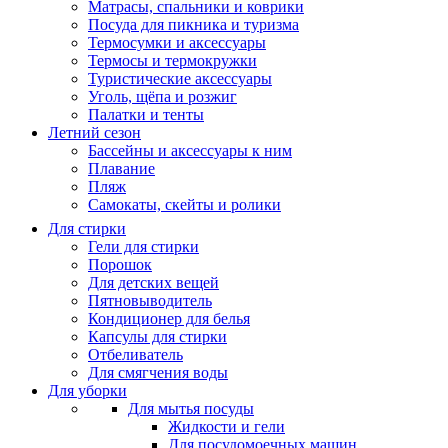
Матрасы, cпальники и коврики
Посуда для пикника и туризма
Термосумки и аксессуары
Термосы и термокружки
Туристические аксессуары
Уголь, щёпа и розжиг
Палатки и тенты
Летний сезон
Бассейны и аксессуары к ним
Плавание
Пляж
Самокаты, скейты и ролики
Для стирки
Гели для стирки
Порошок
Для детских вещей
Пятновыводитель
Кондиционер для белья
Капсулы для стирки
Отбеливатель
Для смягчения воды
Для уборки
Для мытья посуды
Жидкости и гели
Для посудомоечных машин