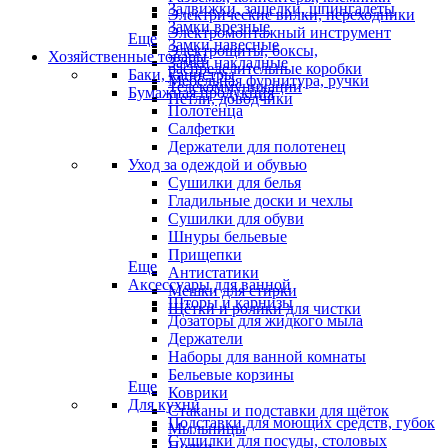
Задвижки, защелки, шпингалеты
Электрические вилки, переходники
Замки врезные
Электромонтажный инструмент
Еще
Замки навесные
Электрощиты, боксы,
Хозяйственные товары
Замки накладные
распределительные коробки
Баки, канистры
Мебельная фурнитура, ручки
Телекоммуникации
Бумажная продукция
Петли, доводчики
Полотенца
Салфетки
Держатели для полотенец
Уход за одеждой и обувью
Сушилки для белья
Гладильные доски и чехлы
Сушилки для обуви
Шнуры бельевые
Прищепки
Еще
Антистатики
Аксессуары для ванной
Мешки для стирки
Шторы и карнизы
Щётки и ролики для чистки
Дозаторы для жидкого мыла
Держатели
Наборы для ванной комнаты
Бельевые корзины
Еще
Коврики
Для кухни
Стаканы и подставки для щёток
Подставки для моющих средств, губок
Мыльницы
Сушилки для посуды, столовых
Полки