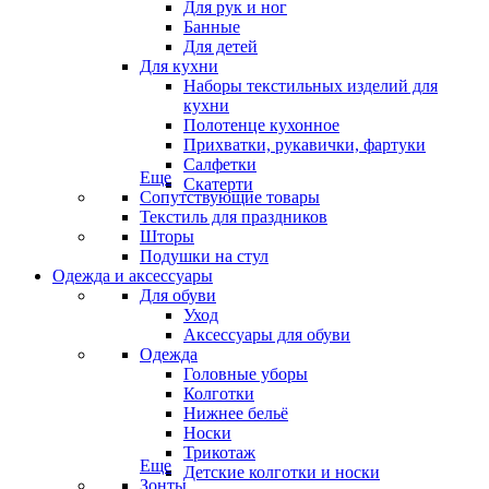
Для рук и ног
Банные
Для детей
Для кухни
Наборы текстильных изделий для
кухни
Полотенце кухонное
Прихватки, рукавички, фартуки
Салфетки
Еще
Скатерти
Сопутствующие товары
Текстиль для праздников
Шторы
Подушки на стул
Одежда и аксессуары
Для обуви
Уход
Аксессуары для обуви
Одежда
Головные уборы
Колготки
Нижнее бельё
Носки
Трикотаж
Еще
Детские колготки и носки
Зонты