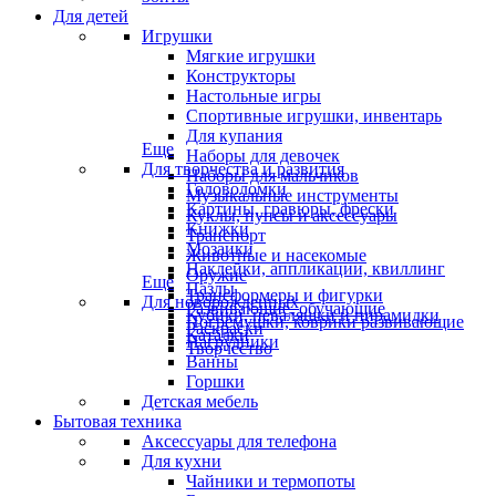
Для детей
Игрушки
Мягкие игрушки
Конструкторы
Настольные игры
Спортивные игрушки, инвентарь
Для купания
Еще
Наборы для девочек
Для творчества и развития
Наборы для мальчиков
Головоломки
Музыкальные инструменты
Картины, гравюры, фрески
Куклы, пупсы и аксессуары
Книжки
Транспорт
Мозаики
Животные и насекомые
Наклейки, аппликации, квиллинг
Оружие
Еще
Пазлы
Трансформеры и фигурки
Для новорожденных
Развивающие, обучающие
Кубики, неваляшки и пирамидки
Погремушки, коврики развивающие
Раскраски
Каталки
Нагрудники
Творчество
Ванны
Горшки
Детская мебель
Бытовая техника
Аксессуары для телефона
Для кухни
Чайники и термопоты