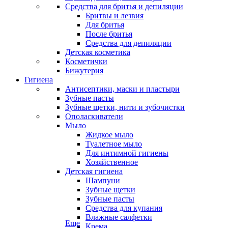
Средства для бритья и депиляции
Бритвы и лезвия
Для бритья
После бритья
Средства для депиляции
Детская косметика
Косметички
Бижутерия
Гигиена
Антисептики, маски и пластыри
Зубные пасты
Зубные щетки, нити и зубочистки
Ополаскиватели
Мыло
Жидкое мыло
Туалетное мыло
Для интимной гигиены
Хозяйственное
Детская гигиена
Шампуни
Зубные щетки
Зубные пасты
Средства для купания
Влажные салфетки
Еще
Крема