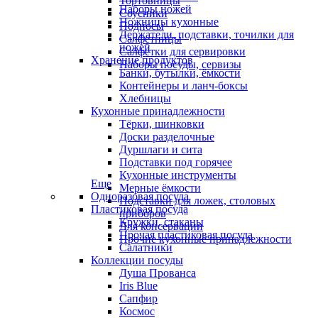
Тортовницы
Наборы ножей
Соусники
Ножницы кухонные
Подносы
Держатели, подставки, точилки для
Салфетницы
ножей
Салфетки для сервировки
Хранение продуктов
Наборы посуды, сервизы
Банки, бутылки, ёмкости
Контейнеры и ланч-боксы
Хлебницы
Кухонные принадлежности
Тёрки, шинковки
Доски разделочные
Дуршлаги и сита
Подставки под горячее
Кухонные инструменты
Еще
Мерные ёмкости
Одноразовая посуда
Подставки для ложек, столовых
Пластиковая посуда
приборов
Кружки, стаканы
Для консервации
Прочая пластиковая посуда
Прочие кухонные принадлежности
Салатники
Коллекции посуды
Душа Прованса
Iris Blue
Сапфир
Космос