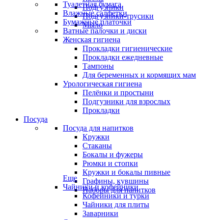
Туалетная бумага
Подгузники
Влажные салфетки
Подгузники-трусики
Бумажные платочки
Мыло
Ватные палочки и диски
Женская гигиена
Прокладки гигиенические
Прокладки ежедневные
Тампоны
Для беременных и кормящих мам
Урологическая гигиена
Пелёнки и простыни
Подгузники для взрослых
Прокладки
Посуда
Посуда для напитков
Кружки
Стаканы
Бокалы и фужеры
Рюмки и стопки
Кружки и бокалы пивные
Еще
Графины, кувшины
Чайники и кофейники
Наборы для напитков
Кофейники и турки
Чайники для плиты
Заварники