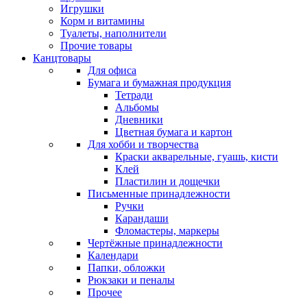
Игрушки
Корм и витамины
Туалеты, наполнители
Прочие товары
Канцтовары
Для офиса
Бумага и бумажная продукция
Тетради
Альбомы
Дневники
Цветная бумага и картон
Для хобби и творчества
Краски акварельные, гуашь, кисти
Клей
Пластилин и дощечки
Письменные принадлежности
Ручки
Карандаши
Фломастеры, маркеры
Чертёжные принадлежности
Календари
Папки, обложки
Рюкзаки и пеналы
Прочее