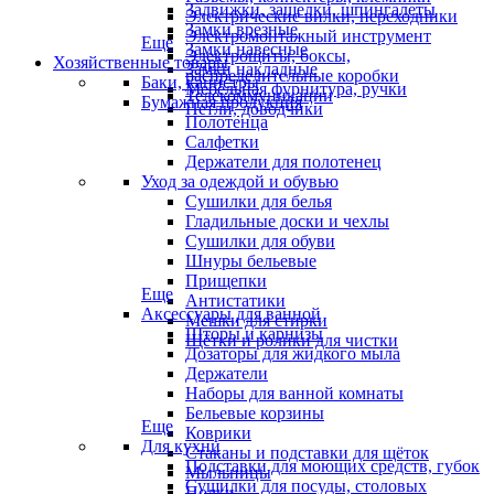
Задвижки, защелки, шпингалеты
Электрические вилки, переходники
Замки врезные
Электромонтажный инструмент
Еще
Замки навесные
Электрощиты, боксы,
Хозяйственные товары
Замки накладные
распределительные коробки
Баки, канистры
Мебельная фурнитура, ручки
Телекоммуникации
Бумажная продукция
Петли, доводчики
Полотенца
Салфетки
Держатели для полотенец
Уход за одеждой и обувью
Сушилки для белья
Гладильные доски и чехлы
Сушилки для обуви
Шнуры бельевые
Прищепки
Еще
Антистатики
Аксессуары для ванной
Мешки для стирки
Шторы и карнизы
Щётки и ролики для чистки
Дозаторы для жидкого мыла
Держатели
Наборы для ванной комнаты
Бельевые корзины
Еще
Коврики
Для кухни
Стаканы и подставки для щёток
Подставки для моющих средств, губок
Мыльницы
Сушилки для посуды, столовых
Полки