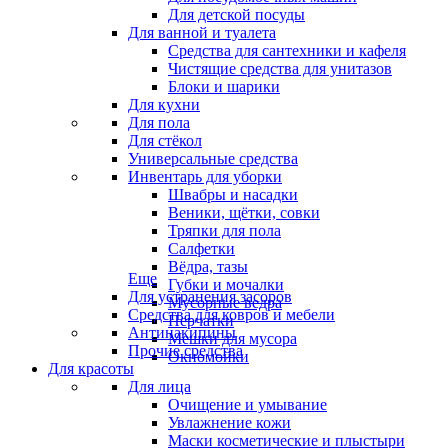
Для детской посуды
Для ванной и туалета
Средства для сантехники и кафеля
Чистящие средства для унитазов
Блоки и шарики
Для кухни
Для пола
Для стёкол
Универсальные средства
Инвентарь для уборки
Швабры и насадки
Веники, щётки, совки
Тряпки для пола
Салфетки
Вёдра, тазы
Еще
Губки и мочалки
Для устранения засоров
Мусорные ведра
Средства для ковров и мебели
Перчатки
Антинакипины
Мешки для мусора
Прочие средства
Окномойки
Для красоты
Для лица
Очищение и умывание
Увлажнение кожи
Маски косметические и плыстыри