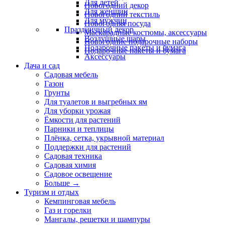
Для детей
Новогодний декор
Для женщин
Новогодний текстиль
Для мужчин
Новогодняя посуда
Праздничный декор
Маскарадные костюмы, аксессуары
Воздушные шары
Новогодние подарочные наборы
Подарочные пакеты и бумага
Подарочные пакеты и бумага
Аксессуары
Дача и сад
Садовая мебель
Газон
Грунты
Для туалетов и выгребных ям
Для уборки урожая
Ёмкости для растений
Парники и теплицы
Плёнка, сетка, укрывной материал
Поддержки для растений
Садовая техника
Садовая химия
Садовое освещение
Больше
→
Туризм и отдых
Кемпинговая мебель
Газ и горелки
Мангалы, решетки и шампуры