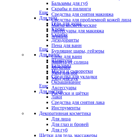
Бальзамы для губ
Скрабы и пилинги
Еще
Средства для снятия макияжа
Для тела
Средства для проблемной кожей лица
Гели для душа
Масла косметические
Крема
Аксессуары для макияжа
Скрабы
Зеркала
Дезодоранты
Пена для ванн
Еще
Бурлящие шары, гейзеры
Для волос
Соли для ванн
Шампуни
Защита от солнца
Бальзамы
Мочалки
Маски и сыворотки
Уход для ног
Средства для укладки
Уход для рук
Окрашивание
Еще
Аксессуары
Для ногтей
Расчёски и щётки
Лаки
Средства для снятия лака
Инструменты
Декоративная косметика
Для лица
Для глаз и бровей
Для губ
Щетки для тела, массажеры