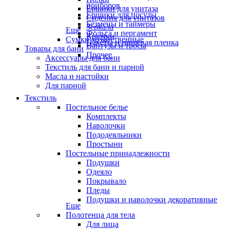
приборов
Ёршики для унитаза
Ёршики для посуды
Сидения для унитазов
Безмены и таймеры
Зеркала
Еще
Фольга и пергамент
Крючки
Сумки хозяйственные
Пакеты и пищевая пленка
Вантузы и тросы
Товары для бани
Прочее
Аксессуары для бани
Текстиль для бани и парной
Масла и настойки
Для парной
Текстиль
Постельное белье
Комплекты
Наволочки
Пододеяльники
Простыни
Постельные принадлежности
Подушки
Одеяло
Покрывало
Пледы
Подушки и наволочки декоративные
Еще
Полотенца для тела
Для лица