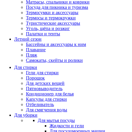
Матрасы, cпальники и коврики
Посуда для пикника и туризма
Термосумки и аксессуары
Термосы и термокружки
Туристические аксессуары
Уголь, щёпа и розжиг
Палатки и тенты
Летний сезон
Бассейны и аксессуары к ним
Плавание
Пляж
Самокаты, скейты и ролики
Для стирки
Гели для стирки
Порошок
Для детских вещей
Пятновыводитель
Кондиционер для белья
Капсулы для стирки
Отбеливатель
Для смягчения воды
Для уборки
Для мытья посуды
Жидкости и гели
Для посудомоечных машин