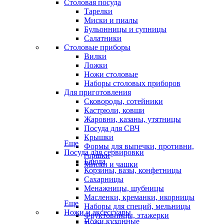
Столовая посуда
Тарелки
Миски и пиалы
Бульонницы и супницы
Салатники
Столовые приборы
Вилки
Ложки
Ножи столовые
Наборы столовых приборов
Для приготовления
Сковороды, сотейники
Кастрюли, ковши
Жаровни, казаны, утятницы
Посуда для СВЧ
Крышки
Еще
Формы для выпечки, противни,
Посуда для сервировки
горшки
Блюда
Миски и чашки
Корзины, вазы, конфетницы
Сахарницы
Менажницы, шубницы
Масленки, креманки, икорницы
Еще
Наборы для специй, мельницы
Ножи и аксессуары
Фруктовницы, этажерки
Ножи кухонные