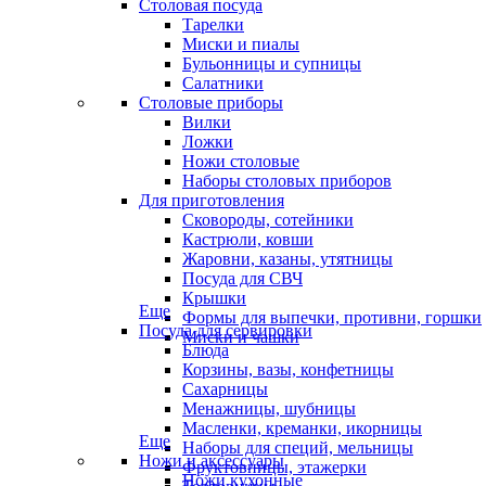
Столовая посуда
Тарелки
Миски и пиалы
Бульонницы и супницы
Салатники
Столовые приборы
Вилки
Ложки
Ножи столовые
Наборы столовых приборов
Для приготовления
Сковороды, сотейники
Кастрюли, ковши
Жаровни, казаны, утятницы
Посуда для СВЧ
Крышки
Еще
Формы для выпечки, противни, горшки
Посуда для сервировки
Миски и чашки
Блюда
Корзины, вазы, конфетницы
Сахарницы
Менажницы, шубницы
Масленки, креманки, икорницы
Еще
Наборы для специй, мельницы
Ножи и аксессуары
Фруктовницы, этажерки
Ножи кухонные