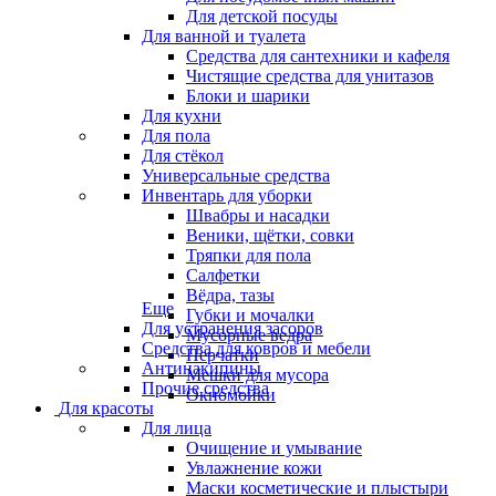
Для детской посуды
Для ванной и туалета
Средства для сантехники и кафеля
Чистящие средства для унитазов
Блоки и шарики
Для кухни
Для пола
Для стёкол
Универсальные средства
Инвентарь для уборки
Швабры и насадки
Веники, щётки, совки
Тряпки для пола
Салфетки
Вёдра, тазы
Еще
Губки и мочалки
Для устранения засоров
Мусорные ведра
Средства для ковров и мебели
Перчатки
Антинакипины
Мешки для мусора
Прочие средства
Окномойки
Для красоты
Для лица
Очищение и умывание
Увлажнение кожи
Маски косметические и плыстыри