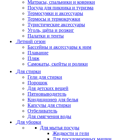
Матрасы, cпальники и коврики
Посуда для пикника и туризма
Термосумки и аксессуары
Термосы и термокружки
Туристические аксессуары
Уголь, щёпа и розжиг
Палатки и тенты
Летний сезон
Бассейны и аксессуары к ним
Плавание
Пляж
Самокаты, скейты и ролики
Для стирки
Гели для стирки
Порошок
Для детских вещей
Пятновыводитель
Кондиционер для белья
Капсулы для стирки
Отбеливатель
Для смягчения воды
Для уборки
Для мытья посуды
Жидкости и гели
Для посудомоечных машин