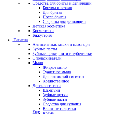
Средства для бритья и депиляции
Бритвы и лезвия
Для бритья
После бритья
Средства для депиляции
Детская косметика
Косметички
Бижутерия
Гигиена
Антисептики, маски и пластыри
Зубные пасты
Зубные щетки, нити и зубочистки
Ополаскиватели
Мыло
Жидкое мыло
Туалетное мыло
Для интимной гигиены
Хозяйственное
Детская гигиена
Шампуни
Зубные щетки
Зубные пасты
Средства для купания
Влажные салфетки
Еще
Крема