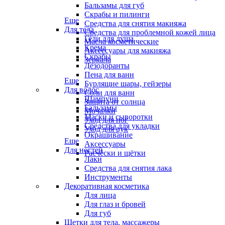
Бальзамы для губ
Скрабы и пилинги
Еще
Средства для снятия макияжа
Для тела
Средства для проблемной кожей лица
Гели для душа
Масла косметические
Крема
Аксессуары для макияжа
Скрабы
Зеркала
Дезодоранты
Пена для ванн
Еще
Бурлящие шары, гейзеры
Для волос
Соли для ванн
Шампуни
Защита от солнца
Бальзамы
Мочалки
Маски и сыворотки
Уход для ног
Средства для укладки
Уход для рук
Окрашивание
Еще
Аксессуары
Для ногтей
Расчёски и щётки
Лаки
Средства для снятия лака
Инструменты
Декоративная косметика
Для лица
Для глаз и бровей
Для губ
Щетки для тела, массажеры