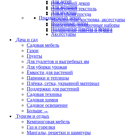
Для детей
Новогодний декор
Для женщин
Новогодний текстиль
Для мужчин
Новогодняя посуда
Праздничный декор
Маскарадные костюмы, аксессуары
Воздушные шары
Новогодние подарочные наборы
Подарочные пакеты и бумага
Подарочные пакеты и бумага
Аксессуары
Дача и сад
Садовая мебель
Газон
Грунты
Для туалетов и выгребных ям
Для уборки урожая
Ёмкости для растений
Парники и теплицы
Плёнка, сетка, укрывной материал
Поддержки для растений
Садовая техника
Садовая химия
Садовое освещение
Больше
→
Туризм и отдых
Кемпинговая мебель
Газ и горелки
Мангалы, решетки и шампуры