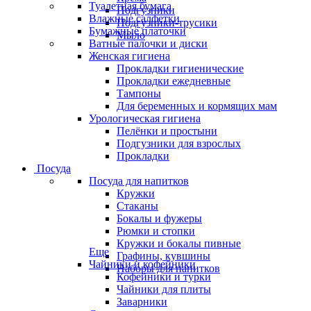
Туалетная бумага
Подгузники
Влажные салфетки
Подгузники-трусики
Бумажные платочки
Мыло
Ватные палочки и диски
Женская гигиена
Прокладки гигиенические
Прокладки ежедневные
Тампоны
Для беременных и кормящих мам
Урологическая гигиена
Пелёнки и простыни
Подгузники для взрослых
Прокладки
Посуда
Посуда для напитков
Кружки
Стаканы
Бокалы и фужеры
Рюмки и стопки
Кружки и бокалы пивные
Еще
Графины, кувшины
Чайники и кофейники
Наборы для напитков
Кофейники и турки
Чайники для плиты
Заварники