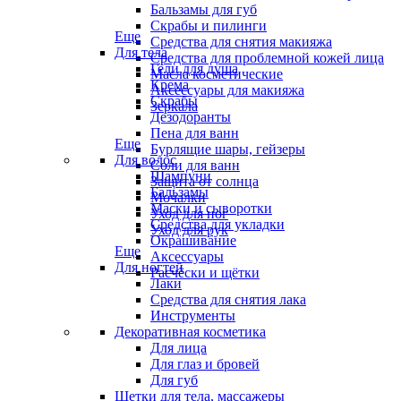
Бальзамы для губ
Скрабы и пилинги
Еще
Средства для снятия макияжа
Для тела
Средства для проблемной кожей лица
Гели для душа
Масла косметические
Крема
Аксессуары для макияжа
Скрабы
Зеркала
Дезодоранты
Пена для ванн
Еще
Бурлящие шары, гейзеры
Для волос
Соли для ванн
Шампуни
Защита от солнца
Бальзамы
Мочалки
Маски и сыворотки
Уход для ног
Средства для укладки
Уход для рук
Окрашивание
Еще
Аксессуары
Для ногтей
Расчёски и щётки
Лаки
Средства для снятия лака
Инструменты
Декоративная косметика
Для лица
Для глаз и бровей
Для губ
Щетки для тела, массажеры