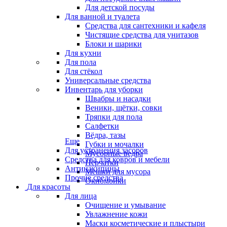
Для детской посуды
Для ванной и туалета
Средства для сантехники и кафеля
Чистящие средства для унитазов
Блоки и шарики
Для кухни
Для пола
Для стёкол
Универсальные средства
Инвентарь для уборки
Швабры и насадки
Веники, щётки, совки
Тряпки для пола
Салфетки
Вёдра, тазы
Еще
Губки и мочалки
Для устранения засоров
Мусорные ведра
Средства для ковров и мебели
Перчатки
Антинакипины
Мешки для мусора
Прочие средства
Окномойки
Для красоты
Для лица
Очищение и умывание
Увлажнение кожи
Маски косметические и плыстыри