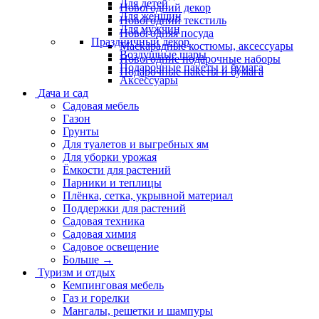
Для детей
Новогодний декор
Для женщин
Новогодний текстиль
Для мужчин
Новогодняя посуда
Праздничный декор
Маскарадные костюмы, аксессуары
Воздушные шары
Новогодние подарочные наборы
Подарочные пакеты и бумага
Подарочные пакеты и бумага
Аксессуары
Дача и сад
Садовая мебель
Газон
Грунты
Для туалетов и выгребных ям
Для уборки урожая
Ёмкости для растений
Парники и теплицы
Плёнка, сетка, укрывной материал
Поддержки для растений
Садовая техника
Садовая химия
Садовое освещение
Больше
→
Туризм и отдых
Кемпинговая мебель
Газ и горелки
Мангалы, решетки и шампуры