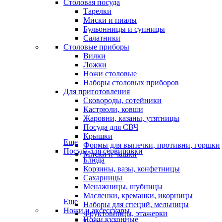
Столовая посуда
Тарелки
Миски и пиалы
Бульонницы и супницы
Салатники
Столовые приборы
Вилки
Ложки
Ножи столовые
Наборы столовых приборов
Для приготовления
Сковороды, сотейники
Кастрюли, ковши
Жаровни, казаны, утятницы
Посуда для СВЧ
Крышки
Еще
Формы для выпечки, противни, горшки
Посуда для сервировки
Миски и чашки
Блюда
Корзины, вазы, конфетницы
Сахарницы
Менажницы, шубницы
Масленки, креманки, икорницы
Еще
Наборы для специй, мельницы
Ножи и аксессуары
Фруктовницы, этажерки
Ножи кухонные