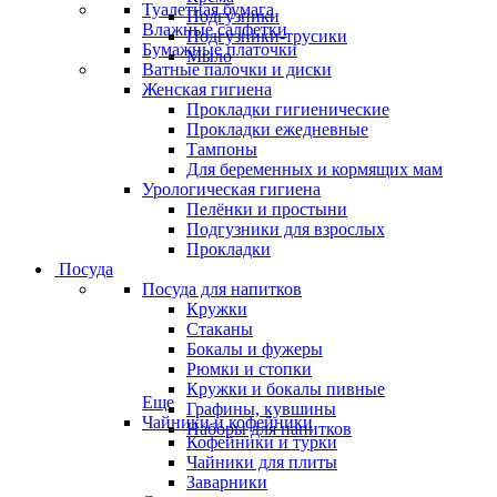
Туалетная бумага
Подгузники
Влажные салфетки
Подгузники-трусики
Бумажные платочки
Мыло
Ватные палочки и диски
Женская гигиена
Прокладки гигиенические
Прокладки ежедневные
Тампоны
Для беременных и кормящих мам
Урологическая гигиена
Пелёнки и простыни
Подгузники для взрослых
Прокладки
Посуда
Посуда для напитков
Кружки
Стаканы
Бокалы и фужеры
Рюмки и стопки
Кружки и бокалы пивные
Еще
Графины, кувшины
Чайники и кофейники
Наборы для напитков
Кофейники и турки
Чайники для плиты
Заварники