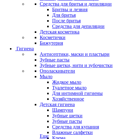
Средства для бритья и депиляции
Бритвы и лезвия
Для бритья
После бритья
Средства для депиляции
Детская косметика
Косметички
Бижутерия
Гигиена
Антисептики, маски и пластыри
Зубные пасты
Зубные щетки, нити и зубочистки
Ополаскиватели
Мыло
Жидкое мыло
Туалетное мыло
Для интимной гигиены
Хозяйственное
Детская гигиена
Шампуни
Зубные щетки
Зубные пасты
Средства для купания
Влажные салфетки
Еще
Крема