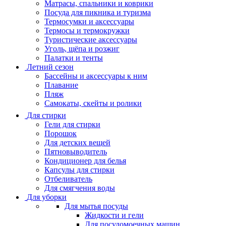
Матрасы, cпальники и коврики
Посуда для пикника и туризма
Термосумки и аксессуары
Термосы и термокружки
Туристические аксессуары
Уголь, щёпа и розжиг
Палатки и тенты
Летний сезон
Бассейны и аксессуары к ним
Плавание
Пляж
Самокаты, скейты и ролики
Для стирки
Гели для стирки
Порошок
Для детских вещей
Пятновыводитель
Кондиционер для белья
Капсулы для стирки
Отбеливатель
Для смягчения воды
Для уборки
Для мытья посуды
Жидкости и гели
Для посудомоечных машин