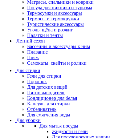
Матрасы, cпальники и коврики
Посуда для пикника и туризма
Термосумки и аксессуары
Термосы и термокружки
Туристические аксессуары
Уголь, щёпа и розжиг
Палатки и тенты
Летний сезон
Бассейны и аксессуары к ним
Плавание
Пляж
Самокаты, скейты и ролики
Для стирки
Гели для стирки
Порошок
Для детских вещей
Пятновыводитель
Кондиционер для белья
Капсулы для стирки
Отбеливатель
Для смягчения воды
Для уборки
Для мытья посуды
Жидкости и гели
Для посудомоечных машин