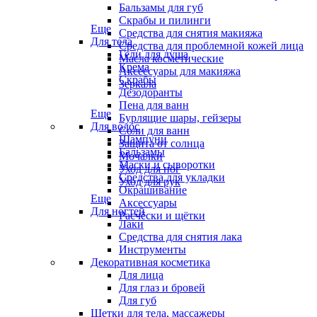
Бальзамы для губ
Скрабы и пилинги
Еще
Средства для снятия макияжа
Для тела
Средства для проблемной кожей лица
Гели для душа
Масла косметические
Крема
Аксессуары для макияжа
Скрабы
Зеркала
Дезодоранты
Пена для ванн
Еще
Бурлящие шары, гейзеры
Для волос
Соли для ванн
Шампуни
Защита от солнца
Бальзамы
Мочалки
Маски и сыворотки
Уход для ног
Средства для укладки
Уход для рук
Окрашивание
Еще
Аксессуары
Для ногтей
Расчёски и щётки
Лаки
Средства для снятия лака
Инструменты
Декоративная косметика
Для лица
Для глаз и бровей
Для губ
Щетки для тела, массажеры