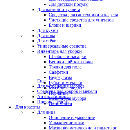
Для детской посуды
Для ванной и туалета
Средства для сантехники и кафеля
Чистящие средства для унитазов
Блоки и шарики
Для кухни
Для пола
Для стёкол
Универсальные средства
Инвентарь для уборки
Швабры и насадки
Веники, щётки, совки
Тряпки для пола
Салфетки
Вёдра, тазы
Еще
Губки и мочалки
Для устранения засоров
Мусорные ведра
Средства для ковров и мебели
Перчатки
Антинакипины
Мешки для мусора
Прочие средства
Окномойки
Для красоты
Для лица
Очищение и умывание
Увлажнение кожи
Маски косметические и плыстыри