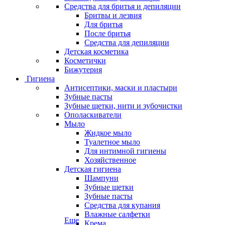
Средства для бритья и депиляции
Бритвы и лезвия
Для бритья
После бритья
Средства для депиляции
Детская косметика
Косметички
Бижутерия
Гигиена
Антисептики, маски и пластыри
Зубные пасты
Зубные щетки, нити и зубочистки
Ополаскиватели
Мыло
Жидкое мыло
Туалетное мыло
Для интимной гигиены
Хозяйственное
Детская гигиена
Шампуни
Зубные щетки
Зубные пасты
Средства для купания
Влажные салфетки
Еще
Крема