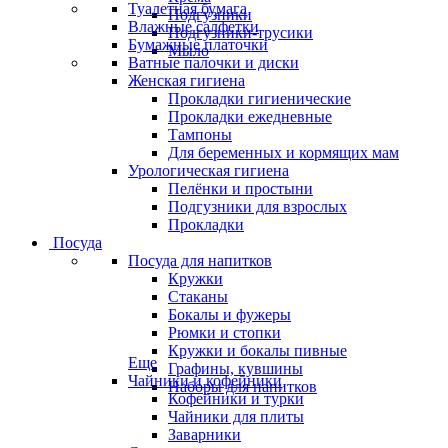
Туалетная бумага
Подгузники
Влажные салфетки
Подгузники-трусики
Бумажные платочки
Мыло
Ватные палочки и диски
Женская гигиена
Прокладки гигиенические
Прокладки ежедневные
Тампоны
Для беременных и кормящих мам
Урологическая гигиена
Пелёнки и простыни
Подгузники для взрослых
Прокладки
Посуда
Посуда для напитков
Кружки
Стаканы
Бокалы и фужеры
Рюмки и стопки
Кружки и бокалы пивные
Еще
Графины, кувшины
Чайники и кофейники
Наборы для напитков
Кофейники и турки
Чайники для плиты
Заварники