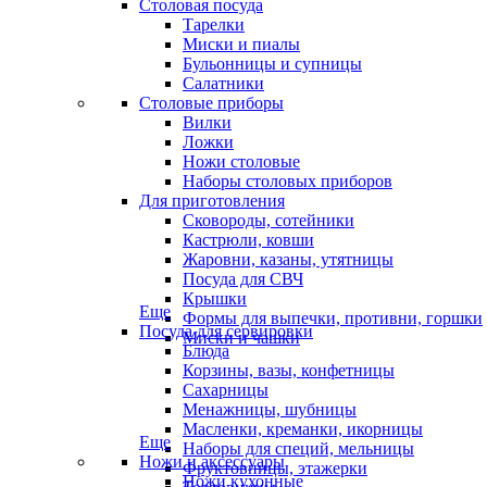
Столовая посуда
Тарелки
Миски и пиалы
Бульонницы и супницы
Салатники
Столовые приборы
Вилки
Ложки
Ножи столовые
Наборы столовых приборов
Для приготовления
Сковороды, сотейники
Кастрюли, ковши
Жаровни, казаны, утятницы
Посуда для СВЧ
Крышки
Еще
Формы для выпечки, противни, горшки
Посуда для сервировки
Миски и чашки
Блюда
Корзины, вазы, конфетницы
Сахарницы
Менажницы, шубницы
Масленки, креманки, икорницы
Еще
Наборы для специй, мельницы
Ножи и аксессуары
Фруктовницы, этажерки
Ножи кухонные