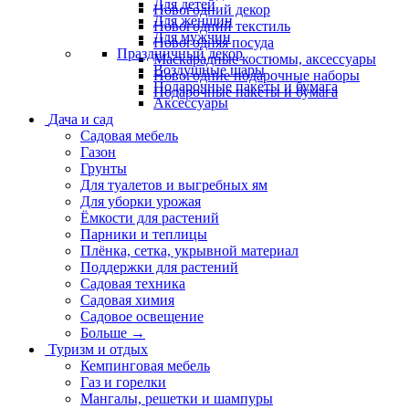
Для детей
Новогодний декор
Для женщин
Новогодний текстиль
Для мужчин
Новогодняя посуда
Праздничный декор
Маскарадные костюмы, аксессуары
Воздушные шары
Новогодние подарочные наборы
Подарочные пакеты и бумага
Подарочные пакеты и бумага
Аксессуары
Дача и сад
Садовая мебель
Газон
Грунты
Для туалетов и выгребных ям
Для уборки урожая
Ёмкости для растений
Парники и теплицы
Плёнка, сетка, укрывной материал
Поддержки для растений
Садовая техника
Садовая химия
Садовое освещение
Больше
→
Туризм и отдых
Кемпинговая мебель
Газ и горелки
Мангалы, решетки и шампуры