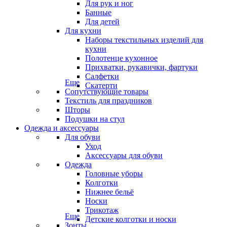
Для рук и ног
Банные
Для детей
Для кухни
Наборы текстильных изделий для
кухни
Полотенце кухонное
Прихватки, рукавички, фартуки
Салфетки
Еще
Скатерти
Сопутствующие товары
Текстиль для праздников
Шторы
Подушки на стул
Одежда и аксессуары
Для обуви
Уход
Аксессуары для обуви
Одежда
Головные уборы
Колготки
Нижнее бельё
Носки
Трикотаж
Еще
Детские колготки и носки
Зонты