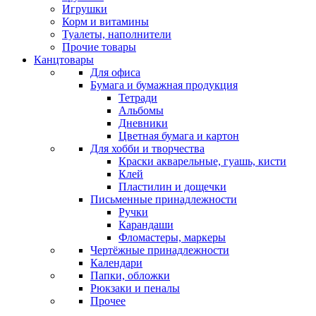
Игрушки
Корм и витамины
Туалеты, наполнители
Прочие товары
Канцтовары
Для офиса
Бумага и бумажная продукция
Тетради
Альбомы
Дневники
Цветная бумага и картон
Для хобби и творчества
Краски акварельные, гуашь, кисти
Клей
Пластилин и дощечки
Письменные принадлежности
Ручки
Карандаши
Фломастеры, маркеры
Чертёжные принадлежности
Календари
Папки, обложки
Рюкзаки и пеналы
Прочее