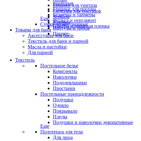
приборов
Ёршики для унитаза
Ёршики для посуды
Сидения для унитазов
Безмены и таймеры
Зеркала
Еще
Фольга и пергамент
Крючки
Сумки хозяйственные
Пакеты и пищевая пленка
Вантузы и тросы
Товары для бани
Прочее
Аксессуары для бани
Текстиль для бани и парной
Масла и настойки
Для парной
Текстиль
Постельное белье
Комплекты
Наволочки
Пододеяльники
Простыни
Постельные принадлежности
Подушки
Одеяло
Покрывало
Пледы
Подушки и наволочки декоративные
Еще
Полотенца для тела
Для лица