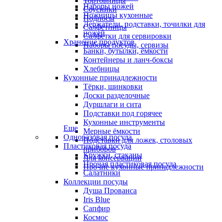
Тортовницы
Наборы ножей
Соусники
Ножницы кухонные
Подносы
Держатели, подставки, точилки для
Салфетницы
ножей
Салфетки для сервировки
Хранение продуктов
Наборы посуды, сервизы
Банки, бутылки, ёмкости
Контейнеры и ланч-боксы
Хлебницы
Кухонные принадлежности
Тёрки, шинковки
Доски разделочные
Дуршлаги и сита
Подставки под горячее
Кухонные инструменты
Еще
Мерные ёмкости
Одноразовая посуда
Подставки для ложек, столовых
Пластиковая посуда
приборов
Кружки, стаканы
Для консервации
Прочая пластиковая посуда
Прочие кухонные принадлежности
Салатники
Коллекции посуды
Душа Прованса
Iris Blue
Сапфир
Космос