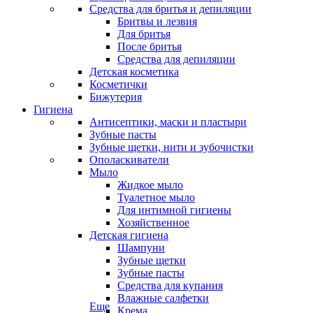
Средства для бритья и депиляции
Бритвы и лезвия
Для бритья
После бритья
Средства для депиляции
Детская косметика
Косметички
Бижутерия
Гигиена
Антисептики, маски и пластыри
Зубные пасты
Зубные щетки, нити и зубочистки
Ополаскиватели
Мыло
Жидкое мыло
Туалетное мыло
Для интимной гигиены
Хозяйственное
Детская гигиена
Шампуни
Зубные щетки
Зубные пасты
Средства для купания
Влажные салфетки
Еще
Крема