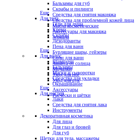
Бальзамы для губ
Скрабы и пилинги
Еще
Средства для снятия макияжа
Для тела
Средства для проблемной кожей лица
Гели для душа
Масла косметические
Крема
Аксессуары для макияжа
Скрабы
Зеркала
Дезодоранты
Пена для ванн
Еще
Бурлящие шары, гейзеры
Для волос
Соли для ванн
Шампуни
Защита от солнца
Бальзамы
Мочалки
Маски и сыворотки
Уход для ног
Средства для укладки
Уход для рук
Окрашивание
Еще
Аксессуары
Для ногтей
Расчёски и щётки
Лаки
Средства для снятия лака
Инструменты
Декоративная косметика
Для лица
Для глаз и бровей
Для губ
Щетки для тела, массажеры