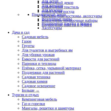
Для детей
Новогодний декор
Для женщин
Новогодний текстиль
Для мужчин
Новогодняя посуда
Праздничный декор
Маскарадные костюмы, аксессуары
Воздушные шары
Новогодние подарочные наборы
Подарочные пакеты и бумага
Подарочные пакеты и бумага
Аксессуары
Дача и сад
Садовая мебель
Газон
Грунты
Для туалетов и выгребных ям
Для уборки урожая
Ёмкости для растений
Парники и теплицы
Плёнка, сетка, укрывной материал
Поддержки для растений
Садовая техника
Садовая химия
Садовое освещение
Больше
→
Туризм и отдых
Кемпинговая мебель
Газ и горелки
Мангалы, решетки и шампуры