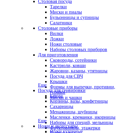
Столовая посуда
Тарелки
Миски и пиалы
Бульонницы и супницы
Салатники
Столовые приборы
Вилки
Ложки
Ножи столовые
Наборы столовых приборов
Для приготовления
Сковороды, сотейники
Кастрюли, ковши
Жаровни, казаны, утятницы
Посуда для СВЧ
Крышки
Еще
Формы для выпечки, противни,
Посуда для сервировки
горшки
Блюда
Миски и чашки
Корзины, вазы, конфетницы
Сахарницы
Менажницы, шубницы
Масленки, креманки, икорницы
Еще
Наборы для специй, мельницы
Ножи и аксессуары
Фруктовницы, этажерки
Ножи кухонные