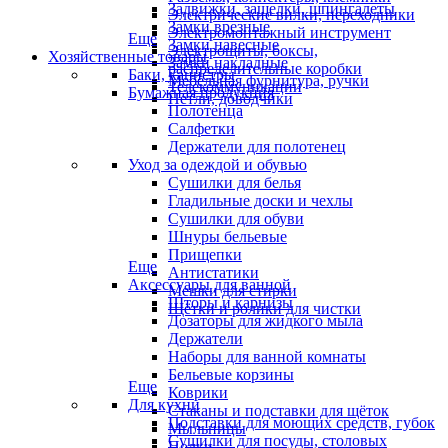
Задвижки, защелки, шпингалеты
Электрические вилки, переходники
Замки врезные
Электромонтажный инструмент
Еще
Замки навесные
Электрощиты, боксы,
Хозяйственные товары
Замки накладные
распределительные коробки
Баки, канистры
Мебельная фурнитура, ручки
Телекоммуникации
Бумажная продукция
Петли, доводчики
Полотенца
Салфетки
Держатели для полотенец
Уход за одеждой и обувью
Сушилки для белья
Гладильные доски и чехлы
Сушилки для обуви
Шнуры бельевые
Прищепки
Еще
Антистатики
Аксессуары для ванной
Мешки для стирки
Шторы и карнизы
Щётки и ролики для чистки
Дозаторы для жидкого мыла
Держатели
Наборы для ванной комнаты
Бельевые корзины
Еще
Коврики
Для кухни
Стаканы и подставки для щёток
Подставки для моющих средств, губок
Мыльницы
Сушилки для посуды, столовых
Полки