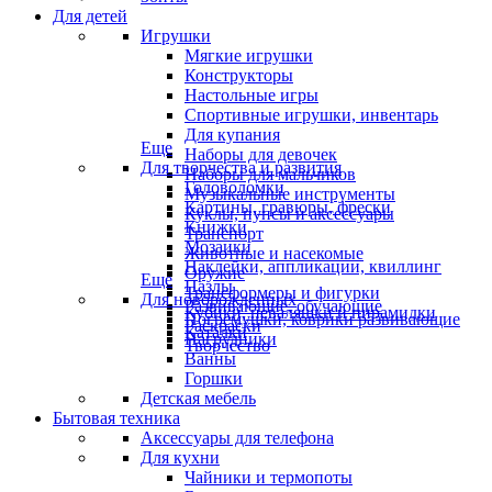
Для детей
Игрушки
Мягкие игрушки
Конструкторы
Настольные игры
Спортивные игрушки, инвентарь
Для купания
Еще
Наборы для девочек
Для творчества и развития
Наборы для мальчиков
Головоломки
Музыкальные инструменты
Картины, гравюры, фрески
Куклы, пупсы и аксессуары
Книжки
Транспорт
Мозаики
Животные и насекомые
Наклейки, аппликации, квиллинг
Оружие
Еще
Пазлы
Трансформеры и фигурки
Для новорожденных
Развивающие, обучающие
Кубики, неваляшки и пирамидки
Погремушки, коврики развивающие
Раскраски
Каталки
Нагрудники
Творчество
Ванны
Горшки
Детская мебель
Бытовая техника
Аксессуары для телефона
Для кухни
Чайники и термопоты