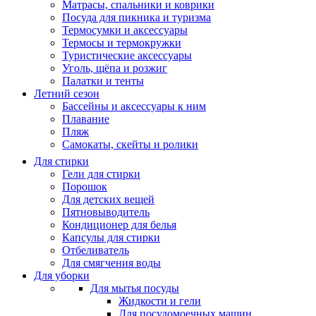
Матрасы, cпальники и коврики
Посуда для пикника и туризма
Термосумки и аксессуары
Термосы и термокружки
Туристические аксессуары
Уголь, щёпа и розжиг
Палатки и тенты
Летний сезон
Бассейны и аксессуары к ним
Плавание
Пляж
Самокаты, скейты и ролики
Для стирки
Гели для стирки
Порошок
Для детских вещей
Пятновыводитель
Кондиционер для белья
Капсулы для стирки
Отбеливатель
Для смягчения воды
Для уборки
Для мытья посуды
Жидкости и гели
Для посудомоечных машин