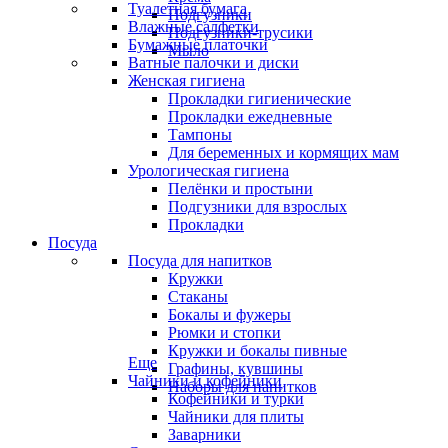
Туалетная бумага
Подгузники
Влажные салфетки
Подгузники-трусики
Бумажные платочки
Мыло
Ватные палочки и диски
Женская гигиена
Прокладки гигиенические
Прокладки ежедневные
Тампоны
Для беременных и кормящих мам
Урологическая гигиена
Пелёнки и простыни
Подгузники для взрослых
Прокладки
Посуда
Посуда для напитков
Кружки
Стаканы
Бокалы и фужеры
Рюмки и стопки
Кружки и бокалы пивные
Еще
Графины, кувшины
Чайники и кофейники
Наборы для напитков
Кофейники и турки
Чайники для плиты
Заварники