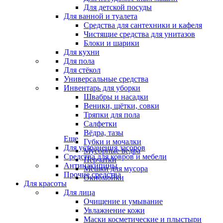
Для детской посуды
Для ванной и туалета
Средства для сантехники и кафеля
Чистящие средства для унитазов
Блоки и шарики
Для кухни
Для пола
Для стёкол
Универсальные средства
Инвентарь для уборки
Швабры и насадки
Веники, щётки, совки
Тряпки для пола
Салфетки
Вёдра, тазы
Еще
Губки и мочалки
Для устранения засоров
Мусорные ведра
Средства для ковров и мебели
Перчатки
Антинакипины
Мешки для мусора
Прочие средства
Окномойки
Для красоты
Для лица
Очищение и умывание
Увлажнение кожи
Маски косметические и плыстыри