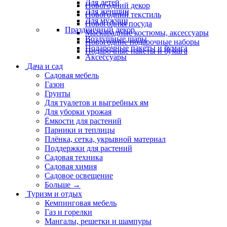
Для детей
Новогодний декор
Для женщин
Новогодний текстиль
Для мужчин
Новогодняя посуда
Праздничный декор
Маскарадные костюмы, аксессуары
Воздушные шары
Новогодние подарочные наборы
Подарочные пакеты и бумага
Подарочные пакеты и бумага
Аксессуары
Дача и сад
Садовая мебель
Газон
Грунты
Для туалетов и выгребных ям
Для уборки урожая
Ёмкости для растений
Парники и теплицы
Плёнка, сетка, укрывной материал
Поддержки для растений
Садовая техника
Садовая химия
Садовое освещение
Больше
→
Туризм и отдых
Кемпинговая мебель
Газ и горелки
Мангалы, решетки и шампуры