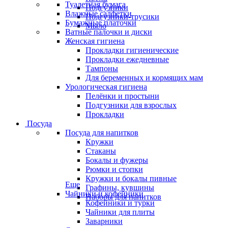
Туалетная бумага
Подгузники
Влажные салфетки
Подгузники-трусики
Бумажные платочки
Мыло
Ватные палочки и диски
Женская гигиена
Прокладки гигиенические
Прокладки ежедневные
Тампоны
Для беременных и кормящих мам
Урологическая гигиена
Пелёнки и простыни
Подгузники для взрослых
Прокладки
Посуда
Посуда для напитков
Кружки
Стаканы
Бокалы и фужеры
Рюмки и стопки
Кружки и бокалы пивные
Еще
Графины, кувшины
Чайники и кофейники
Наборы для напитков
Кофейники и турки
Чайники для плиты
Заварники