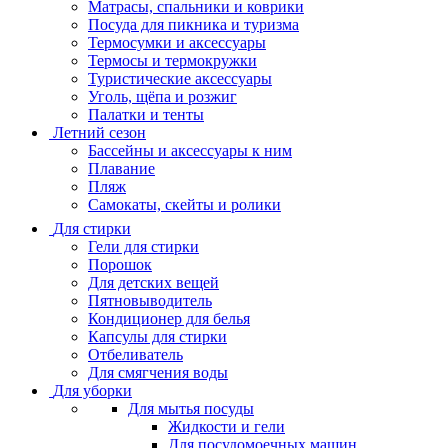
Матрасы, cпальники и коврики
Посуда для пикника и туризма
Термосумки и аксессуары
Термосы и термокружки
Туристические аксессуары
Уголь, щёпа и розжиг
Палатки и тенты
Летний сезон
Бассейны и аксессуары к ним
Плавание
Пляж
Самокаты, скейты и ролики
Для стирки
Гели для стирки
Порошок
Для детских вещей
Пятновыводитель
Кондиционер для белья
Капсулы для стирки
Отбеливатель
Для смягчения воды
Для уборки
Для мытья посуды
Жидкости и гели
Для посудомоечных машин