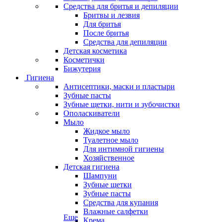
Средства для бритья и депиляции
Бритвы и лезвия
Для бритья
После бритья
Средства для депиляции
Детская косметика
Косметички
Бижутерия
Гигиена
Антисептики, маски и пластыри
Зубные пасты
Зубные щетки, нити и зубочистки
Ополаскиватели
Мыло
Жидкое мыло
Туалетное мыло
Для интимной гигиены
Хозяйственное
Детская гигиена
Шампуни
Зубные щетки
Зубные пасты
Средства для купания
Влажные салфетки
Еще
Крема