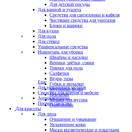
Для детской посуды
Для ванной и туалета
Средства для сантехники и кафеля
Чистящие средства для унитазов
Блоки и шарики
Для кухни
Для пола
Для стёкол
Универсальные средства
Инвентарь для уборки
Швабры и насадки
Веники, щётки, совки
Тряпки для пола
Салфетки
Вёдра, тазы
Еще
Губки и мочалки
Для устранения засоров
Мусорные ведра
Средства для ковров и мебели
Перчатки
Антинакипины
Мешки для мусора
Прочие средства
Окномойки
Для красоты
Для лица
Очищение и умывание
Увлажнение кожи
Маски косметические и плыстыри