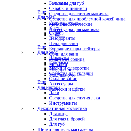
Бальзамы для губ
Скрабы и пилинги
Еще
Средства для снятия макияжа
Для тела
Средства для проблемной кожей лица
Гели для душа
Масла косметические
Крема
Аксессуары для макияжа
Скрабы
Зеркала
Дезодоранты
Пена для ванн
Еще
Бурлящие шары, гейзеры
Для волос
Соли для ванн
Шампуни
Защита от солнца
Бальзамы
Мочалки
Маски и сыворотки
Уход для ног
Средства для укладки
Уход для рук
Окрашивание
Еще
Аксессуары
Для ногтей
Расчёски и щётки
Лаки
Средства для снятия лака
Инструменты
Декоративная косметика
Для лица
Для глаз и бровей
Для губ
Щетки для тела, массажеры