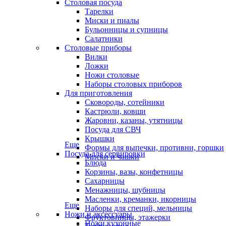
Столовая посуда
Тарелки
Миски и пиалы
Бульонницы и супницы
Салатники
Столовые приборы
Вилки
Ложки
Ножи столовые
Наборы столовых приборов
Для приготовления
Сковороды, сотейники
Кастрюли, ковши
Жаровни, казаны, утятницы
Посуда для СВЧ
Крышки
Еще
Формы для выпечки, противни, горшки
Посуда для сервировки
Миски и чашки
Блюда
Корзины, вазы, конфетницы
Сахарницы
Менажницы, шубницы
Масленки, креманки, икорницы
Еще
Наборы для специй, мельницы
Ножи и аксессуары
Фруктовницы, этажерки
Ножи кухонные